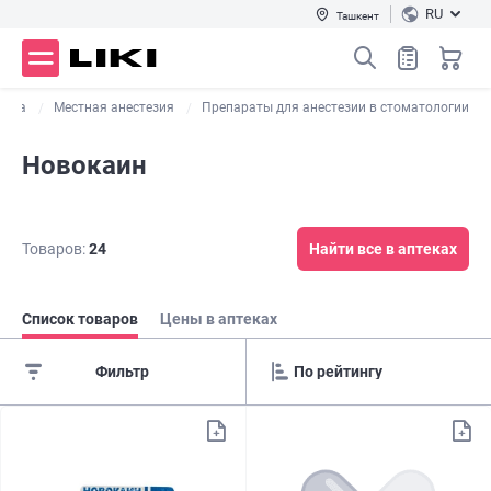
RU
Ташкент
 рта
Местная анестезия
Препараты для анестезии в стоматологии
Новокаин
Товаров:
24
Найти все в аптеках
Список товаров
Цены в аптеках
Фильтр