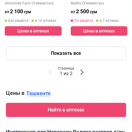
Omonmed Farm (Узбекистан)
Radiks (Узбекистан)
2 100
2 500
от
сум
от
сум
Без рецепта
в 16 аптеках
По рецепту
в 7 аптеках
Цены в аптеках
Цены в аптеках
Показать все
Страница
1 из 2
Цены в
Ташкенте
Найти в аптеках
Инструкция для Новокаин Радикс раствор д/ин.