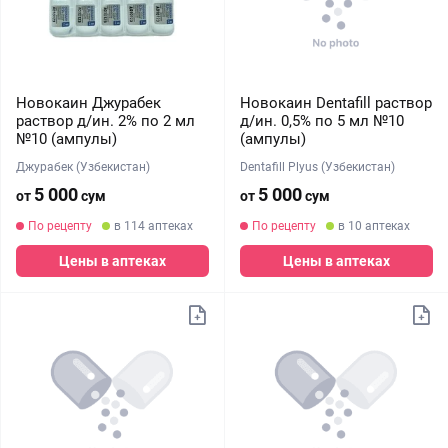
Новокаин Джурабек
Новокаин Dentafill раствор
раствор д/ин. 2% по 2 мл
д/ин. 0,5% по 5 мл №10
№10 (ампулы)
(ампулы)
Джурабек (Узбекистан)
Dentafill Plyus (Узбекистан)
5 000
5 000
от
сум
от
сум
По рецепту
в 114 аптеках
По рецепту
в 10 аптеках
Цены в аптеках
Цены в аптеках