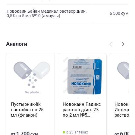
Новокаин Байан Медикал раствор д/ин.
6 500 сум
0,5% по 5 мл №10 (ампулы)
Аналоги
Пустырник-lik
Новокаин Радикс
Новокаи
настойка по 25
раствор д/ин. 2%
Интегра 
мл (флакон)
по 2 мл №5
раствор 
(ампулы)
по 2 мл 
(ампулы)
в 23 аптеках
1 700
6 000
от
сум
от