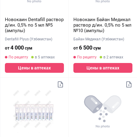
Новокаин Dentafill раствор
Новокаин Байан Медикал
д/ин. 0,5% по 5 мл №5
раствор д/ин. 0,5% по 5 мл
(ампулы)
№10 (ампулы)
Dentafill Plyus (Узбекистан)
Байан Медикал (Узбекистан)
4 000
6 500
от
сум
от
сум
По рецепту
в 5 аптеках
По рецепту
в 2 аптеках
Цены в аптеках
Цены в аптеках