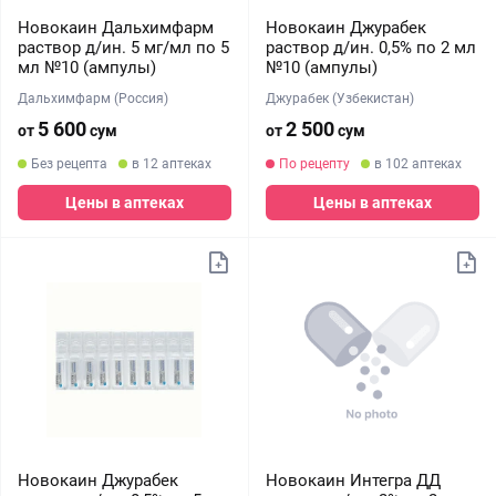
Новокаин Дальхимфарм
Новокаин Джурабек
раствор д/ин. 5 мг/мл по 5
раствор д/ин. 0,5% по 2 мл
мл №10 (ампулы)
№10 (ампулы)
Дальхимфарм (Россия)
Джурабек (Узбекистан)
5 600
2 500
от
сум
от
сум
Без рецепта
в 12 аптеках
По рецепту
в 102 аптеках
Цены в аптеках
Цены в аптеках
Новокаин Джурабек
Новокаин Интегра ДД