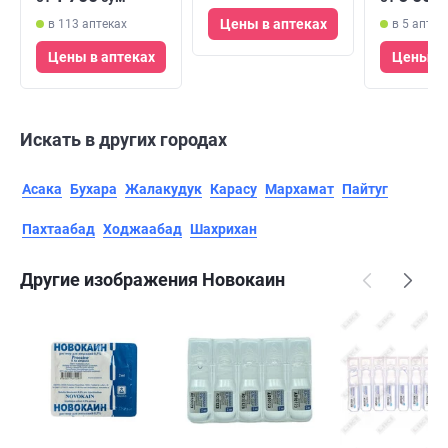
Цены в аптеках
в 113 аптеках
в 5 аптек
Цены в аптеках
Цены в 
Искать в других городах
Асака
Бухара
Жалакудук
Карасу
Мархамат
Пайтуг
Пахтаабад
Ходжаабад
Шахрихан
Другие изображения Новокаин