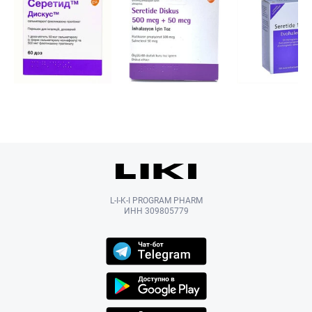
L-I-K-I PROGRAM PHARM
ИНН 309805779