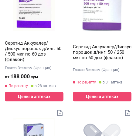
Серетид Аккухалер/
Серетид Аккухалер/Дискус
Дискус порошок д/инг. 50
порошок д/инг. 50 / 250
/ 500 мкг по 60 доз
мкг по 60 доз (флакон)
(флакон)
Глаксо Веллком (Франция)
Глаксо Веллком (Франция)
188 000
от
сум
По рецепту
в 31 аптеке
По рецепту
в 28 аптеках
Цены в аптеках
Цены в аптеках