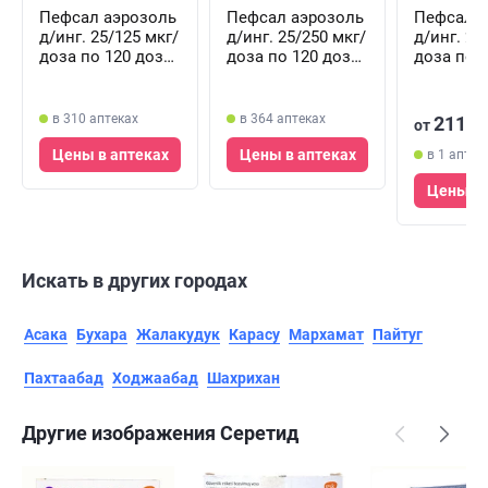
Пефсал аэрозоль
Пефсал аэрозоль
Пефсал а
д/инг. 25/125 мкг/
д/инг. 25/250 мкг/
д/инг. 25
доза по 120 доз
доза по 120 доз
доза по 
(ингалятор)
(ингалятор)
(ингалято
в 310 аптеках
в 364 аптеках
211 0
от
Цены в аптеках
Цены в аптеках
в 1 аптек
Цены в 
Искать в других городах
Асака
Бухара
Жалакудук
Карасу
Мархамат
Пайтуг
Пахтаабад
Ходжаабад
Шахрихан
Другие изображения Серетид