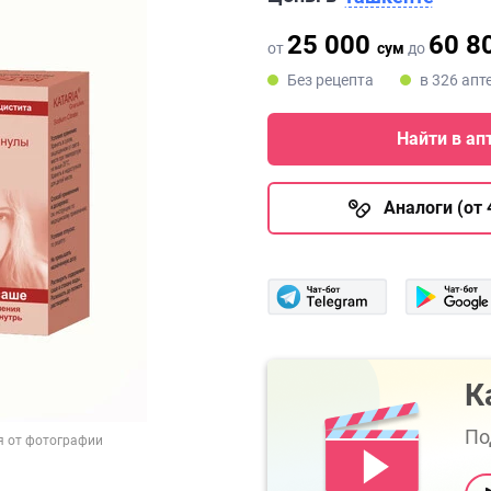
25 000
60 8
от
сум
до
Без рецепта
в 326 апт
Найти в ап
Аналоги (от 
К
По
я от фотографии