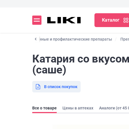
Каталог
талог
Лекарственные и профилактические препараты
Пре
Катария со вкусом
(саше)
В список покупок
Все о товаре
Цены в аптеках
Аналоги (от 45 