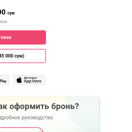
00
сум
еках
теках
45 000 сум)
ак оформить бронь?
дробное руководство