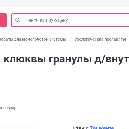
параты для мочеполовой системы
Урологические препараты
 клюквы гранулы д/внут.
000 сум)
Цены в
Ташкенте