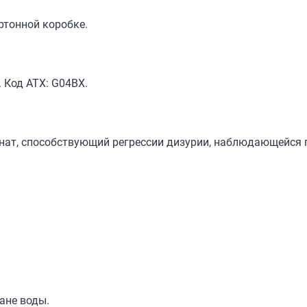
артонной коробке.
 Код АТХ: G04BX.
нат, cпособствующий регрессии дизурии, наблюдающейся п
ане воды.