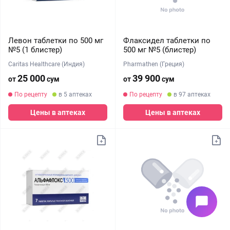
Левон таблетки по 500 мг
Флаксидел таблетки по
№5 (1 блистер)
500 мг №5 (блистер)
Caritas Healthcare (Индия)
Pharmathen (Греция)
25 000
39 900
от
сум
от
сум
По рецепту
в 5 аптеках
По рецепту
в 97 аптеках
Цены в аптеках
Цены в аптеках
chat_bubble