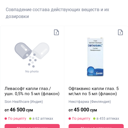
Совпадение состава действующих веществ и их
дозировки
Левасофт капли глаз./
Офтаквикс капли глаз. 5
ушн. 0,5% по 5 мл (флакон)
мг/мл по 5 мл (флакон)
Sion Healthcare (Индия)
Некстфарма (Финляндия)
46 500
45 000
от
сум
от
сум
По рецепту
в 62 аптеках
По рецепту
в 455 аптеках