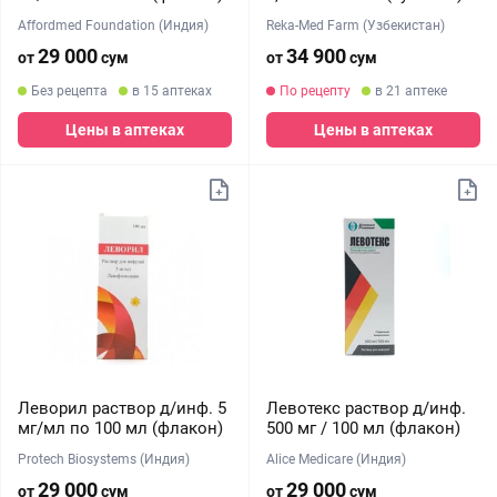
Affordmed Foundation (Индия)
Reka-Med Farm (Узбекистан)
29 000
34 900
от
сум
от
сум
Без рецепта
в 15 аптеках
По рецепту
в 21 аптеке
Цены в аптеках
Цены в аптеках
Леворил раствор д/инф. 5
Левотекс раствор д/инф.
мг/мл по 100 мл (флакон)
500 мг / 100 мл (флакон)
Protech Biosystems (Индия)
Alice Medicare (Индия)
29 000
29 000
от
сум
от
сум