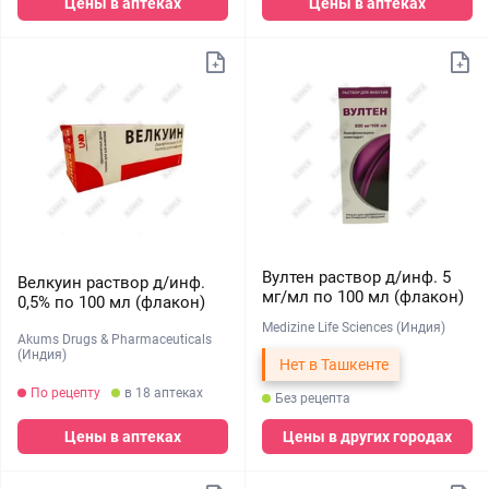
Цены в аптеках
Цены в аптеках
Вултен раствор д/инф. 5
Велкуин раствор д/инф.
мг/мл по 100 мл (флакон)
0,5% по 100 мл (флакон)
Medizine Life Sciences (Индия)
Akums Drugs & Pharmaceuticals
(Индия)
Нет в Ташкенте
По рецепту
в 18 аптеках
Без рецепта
Цены в аптеках
Цены в других городах