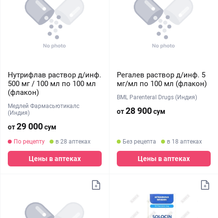
Нутрифлав раствор д/инф.
Регалев раствор д/инф. 5
500 мг / 100 мл по 100 мл
мг/мл по 100 мл (флакон)
(флакон)
BML Parenteral Drugs (Индия)
Медлей Фармасьютикалс
28 900
от
сум
(Индия)
29 000
от
сум
По рецепту
в 28 аптеках
Без рецепта
в 18 аптеках
Цены в аптеках
Цены в аптеках