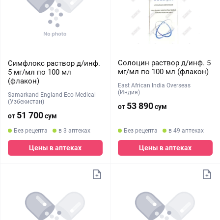
Солоцин раствор д/инф. 5
Симфлокс раствор д/инф.
мг/мл по 100 мл (флакон)
5 мг/мл по 100 мл
(флакон)
East African India Overseas
(Индия)
Samarkand England Eco-Medical
(Узбекистан)
53 890
от
сум
51 700
от
сум
Без рецепта
в 3 аптеках
Без рецепта
в 49 аптеках
Цены в аптеках
Цены в аптеках