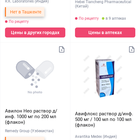
R.K. Laboratories (Индия)
Hebei Tiancheng Pharmaceutical
(Китай)
Нет в Ташкенте
По рецепту
в 9 аптеках
По рецепту
Цены в других городах
Цены в аптеках
Авилон Нео раствор д/
Авифлокс раствор д/инф.
инф. 1000 мг по 200 мл
500 мг / 100 мл по 100 мл
(флакон)
(флакон)
Remedy Group (Узбекистан)
Avantika Medex (Индия)