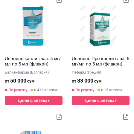
Левояпс капли глаз. 5 мг/
Левояпс Про капли глаз. 5
мл по 5 мл (флакон)
мг/мл по 5 мл (флакон)
Балканфарма (Болгария)
Рафарм (Греция)
50 000
33 000
от
сум
от
сум
По рецепту
в 419 аптеках
По рецепту
в 15 аптеках
Цены в аптеках
Цены в аптеках