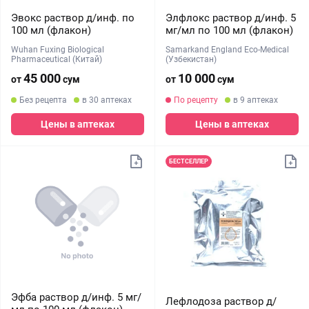
Эвокс раствор д/инф. по
Элфлокс раствор д/инф. 5
100 мл (флакон)
мг/мл по 100 мл (флакон)
Wuhan Fuxing Biological
Samarkand England Eco-Medical
Pharmaceutical (Китай)
(Узбекистан)
45 000
10 000
от
сум
от
сум
Без рецепта
в 30 аптеках
По рецепту
в 9 аптеках
Цены в аптеках
Цены в аптеках
БЕСТСЕЛЛЕР
Эфба раствор д/инф. 5 мг/
Лефлодоза раствор д/