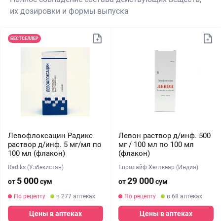
их дозировки и формы выпуска
БЕСТСЕЛЛЕР
Левофлоксацин Радикс
Левон раствор д/инф. 500
раствор д/инф. 5 мг/мл по
мг / 100 мл по 100 мл
100 мл (флакон)
(флакон)
Radiks (Узбекистан)
Евролайф Хелткеар (Индия)
5 000
29 000
от
сум
от
сум
По рецепту
в 277 аптеках
По рецепту
в 68 аптеках
Цены в аптеках
Цены в аптеках