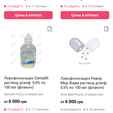
По рецепту
в 17 аптеках
По рецепту
в 70 аптеках
Цены в аптеках
Цены в аптеках
Левофлоксацин Dentafill
Левофлоксацин Ривер
раствор д/инф. 0,5% по
Мед Фарм раствор д/инф.
100 мл (флакон)
0,5% по 100 мл (флакон)
Dentafill Plyus (Узбекистан)
River Med Pharm (Узбекистан)
6 000
6 000
от
сум
от
сум
По рецепту
в 177 аптеках
Без рецепта
в 58 аптеках