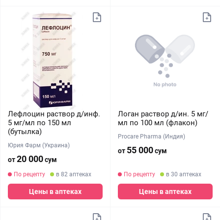
Лефлоцин раствор д/инф.
Логан раствор д/ин. 5 мг/
5 мг/мл по 150 мл
мл по 100 мл (флакон)
(бутылка)
Procare Pharma (Индия)
Юрия Фарм (Украина)
55 000
от
сум
20 000
от
сум
По рецепту
в 82 аптеках
По рецепту
в 30 аптеках
Цены в аптеках
Цены в аптеках