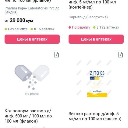
мл по 100 мл (флакон)
инф. 5 мг/мл по 100 мл
(контейнер)
Pharma Impex Laboratories Pvt.Ltd
(Индия)
Фармлэнд (Белоруссия)
29 000
от
сум
По рецепту
в 192 аптеках
Без рецепта
в 16 аптеках
Цены в аптеках
Цены в аптеках
Колпонорм раствор д/
Зитокс раствор д/инф. 5
инф. 500 мг / 100 мл по
мг/мл по 100 мл (флакон)
100 мл (флакон)