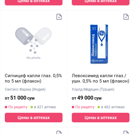
Цены в аптеках
Цены в аптеках
Сигницеф капли глаз. 0,5%
Левоксимед капли глаз./
по 5 мл (флакон)
ушн. 0,5% по 5 мл (флакон)
Сентисс Фарма (Индия)
Уорлд Медицин (Турция)
51 000
49 000
от
сум
от
сум
По рецепту
в 421 аптеке
По рецепту
в 462 аптеках
Цены в аптеках
Цены в аптеках