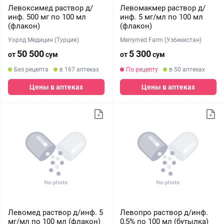
Левоксимед раствор д/
Левомакмер раствор д/
инф. 500 мг по 100 мл
инф. 5 мг/мл по 100 мл
(флакон)
(флакон)
Уорлд Медицин (Турция)
Merrymed Farm (Узбекистан)
50 500
5 300
от
сум
от
сум
Без рецепта
в 167 аптеках
По рецепту
в 50 аптеках
Цены в аптеках
Цены в аптеках
Левомед раствор д/инф. 5
Левопро раствор д/инф.
мг/мл по 100 мл (флакон)
0,5% по 100 мл (бутылка)