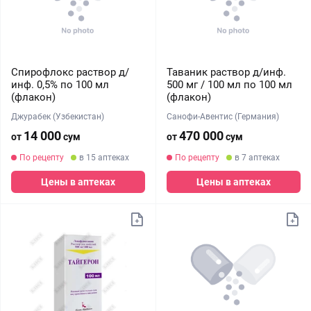
Спирофлокс раствор д/
Таваник раствор д/инф.
инф. 0,5% по 100 мл
500 мг / 100 мл по 100 мл
(флакон)
(флакон)
Джурабек (Узбекистан)
Санофи-Авентис (Германия)
14 000
470 000
от
сум
от
сум
По рецепту
в 15 аптеках
По рецепту
в 7 аптеках
Цены в аптеках
Цены в аптеках