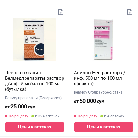
Левофлоксацин
Авилон Нео раствор д/
Белмедпрепараты раствор
инф. 500 мг по 100 мл
д/инф. 5 мг/мл по 100 мл
(флакон)
(бутылка)
Remedy Group (Узбекистан)
Белмедпрепараты (Белоруссия)
50 000
от
сум
25 000
от
сум
По рецепту
в 324 аптеках
По рецепту
в 4 аптеках
Цены в аптеках
Цены в аптеках