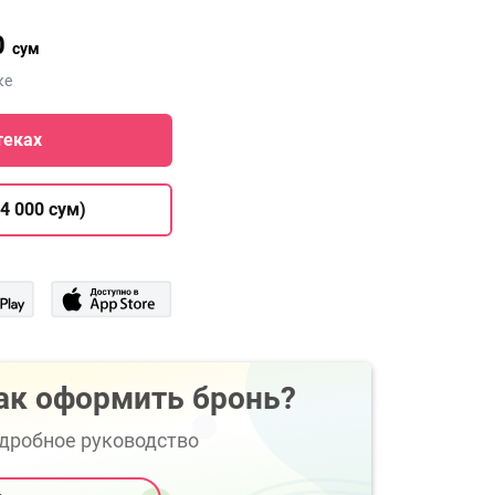
0
сум
ке
теках
4 000 сум)
ак оформить бронь?
дробное руководство