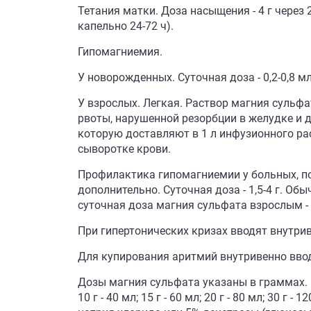
Тетания матки. Доза насыщения - 4 г через 
капельно 24-72 ч).
Гипомагниемия.
У новорожденных. Суточная доза - 0,2-0,8 м
У взрослых. Легкая. Раствор магния сульф
рвоты, нарушенной резорбции в желудке и др.
которую доставляют в 1 л инфузионного ра
сыворотке крови.
Профилактика гипомагниемии у больных, по
дополнительно. Суточная доза - 1,5-4 г. О
суточная доза магния сульфата взрослым - 
При гипертонических кризах вводят внутрив
Для купирования аритмий внутривенно вводя
Дозы магния сульфата указаны в граммах. Им со
10 г - 40 мл; 15 г - 60 мл; 20 г - 80 мл; 30