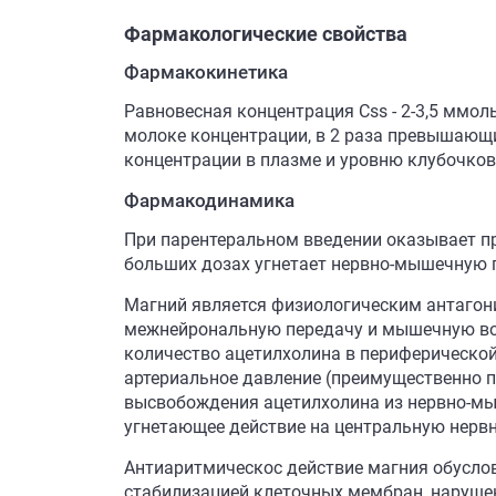
Фармакологические свойства
Фармакокинетика
Равновесная концентрация Css - 2-3,5 ммол
молоке концентрации, в 2 раза превышающи
концентрации в плазме и уровню клубочков
Фармакодинамика
При парентеральном введении оказывает пр
больших дозах угнетает нервно-мышечную п
Магний является физиологическим антагони
межнейрональную передачу и мышечную воз
количество ацетилхолина в периферической
артериальное давление (преимущественно 
высвобождения ацетилхолина из нервно-мы
угнетающее действие на центральную нервн
Антиаритмическос действие магния обусло
стабилизацией клеточных мембран, нарушен