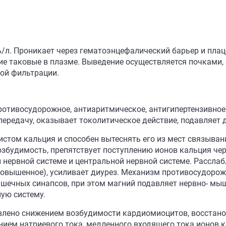
ь/л. Проникает через гематоэнцефалический барьер и плац
е таковые в плазме. Выведение осуществляется почками,
ой фильтрации.
отивосудорожное, антиаритмическое, антигипертензивное 
ередачу, оказывает токолитическое действие, подавляет 
стом кальция и способен вытеснять его из мест связыван
будимость, препятствует поступлению ионов кальция чер
 нервной системе и центральной нервной системе. Расслаб
повышенное), усиливает диурез. Механизм противосудорож
шечных синапсов, при этом магний подавляет нервно- мы
ую систему.
влено снижением возбудимости кардиомиоцитов, восстано
ием натриевого тока, медленного входящего тока ионов к