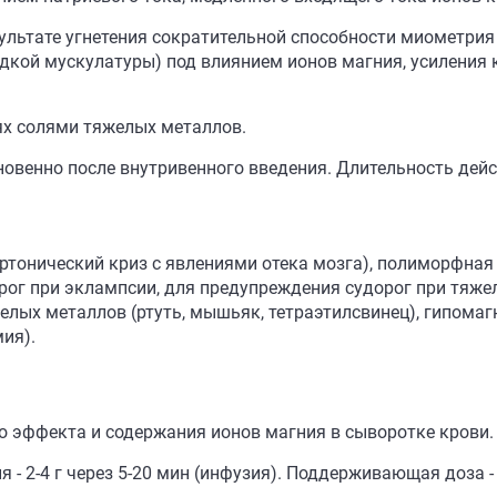
зультате угнетения сократительной способности миометрия
адкой мускулатуры) под влиянием ионов магния, усиления 
ях солями тяжелых металлов.
венно после внутривенного введения. Длительность дейст
ертонический криз с явлениями отека мозга), полиморфная 
ог при эклампсии, для предупреждения судорог при тяже
елых металлов (ртуть, мышьяк, тетраэтилсвинец), гипома
ия).
о эффекта и содержания ионов магния в сыворотке крови.
 2-4 г через 5-20 мин (инфузия). Поддерживающая доза - 1