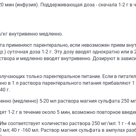
20 мин (инфузия). Поддерживающая доза - сначала 1-2 г в ч
л/кг внутривенно медленно.
ата применяют парентерально, если невозможен прием внут
) суточная доза 1-2 г. Эту дозу вводят однократно или в 2
створа и медленно вводят внутривенно. Дозируют в завис
лучающих только парентеральное питание. Если в питател
бычно в 1 л раствора парентерального питания прибавляют 
40 г.
енно (медленно) 5-20 мл раствора магния сульфата 250 м
т 1-2 г в течение около 5 мин, возможно повторное введе
ответствует количество раствора 250 мг/мл: 1 г - 4 мл; 2 г -
 г - 120 мл; 40 г -160 мл. Раствор магния сульфата в ампула