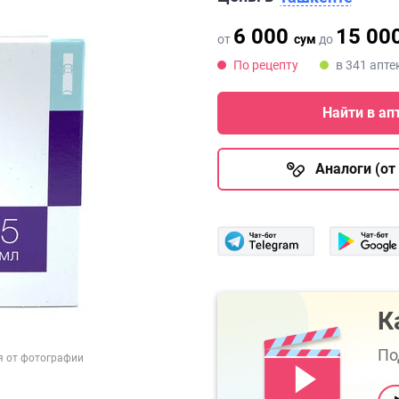
6 000
15 00
от
сум
до
По рецепту
в 341 апте
Найти в ап
Аналоги (от 
К
По
я от фотографии