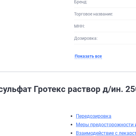
Бренд:
Торговое название:
МНН:
Дозировка:
Показать все
ульфат Гротекс раствор д/ин. 25
Передозировка
Меры предосторожности 
Взаимодействие с лекар