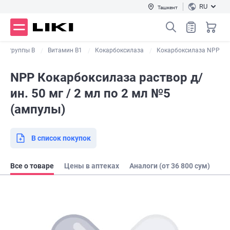
RU
Ташкент
ны группы В
Витамин B1
Кокарбоксилаза
Кокарбоксилаза NPP
NPP Кокарбоксилаза раствор д/
ин. 50 мг / 2 мл по 2 мл №5
(ампулы)
В список покупок
Все о товаре
Цены в аптеках
Аналоги (от 36 800 сум)