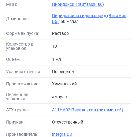
МНН:
Пиридоксин (витамин в6)
Пиридоксина гидрохлорид (Витамин
Дозировка:
B6)
: 50 мг/мл
Форма выпуска:
Раствор
Количество в
10
упаковке:
Объём:
1 мл
Условия отпуска:
По рецепту
Происхождение:
Химический
Первичная
ампула
упаковка:
АТХ-группа:
A11HA02 Пиридоксин (витамин в6)
Признак:
Отечественный
Производитель:
Integra DD