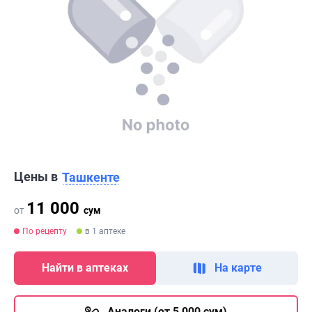
Цены в
Ташкенте
11 000
от
сум
По рецепту
в 1 аптеке
Найти в аптеках
На карте
Аналоги (от 5 000 сум)