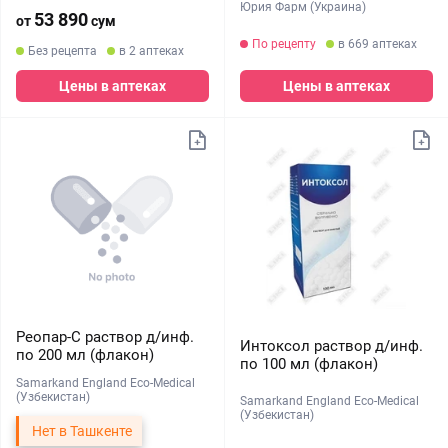
Юрия Фарм (Украина)
53 890
от
сум
По рецепту
в 669 аптеках
Без рецепта
в 2 аптеках
Цены в аптеках
Цены в аптеках
Реопар-С раствор д/инф.
Интоксол раствор д/инф.
по 200 мл (флакон)
по 100 мл (флакон)
Samarkand England Eco-Medical
(Узбекистан)
Samarkand England Eco-Medical
(Узбекистан)
Нет в Ташкенте