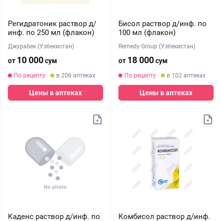
Регидратоник раствор д/
Бисол раствор д/инф. по
инф. по 250 мл (флакон)
100 мл (флакон)
Джурабек (Узбекистан)
Remedy Group (Узбекистан)
10 000
18 000
от
сум
от
сум
По рецепту
в 206 аптеках
По рецепту
в 102 аптеках
Цены в аптеках
Цены в аптеках
Каденс раствор д/инф. по
Комбисол раствор д/инф.