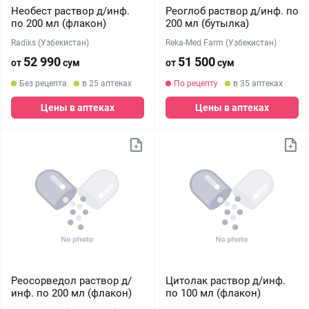
Необест раствор д/инф.
Реоглоб раствор д/инф. по
по 200 мл (флакон)
200 мл (бутылка)
Radiks (Узбекистан)
Reka-Med Farm (Узбекистан)
52 990
51 500
от
сум
от
сум
Без рецепта
в 25 аптеках
По рецепту
в 35 аптеках
Цены в аптеках
Цены в аптеках
Реосорведол раствор д/
Цитолак раствор д/инф.
инф. по 200 мл (флакон)
по 100 мл (флакон)