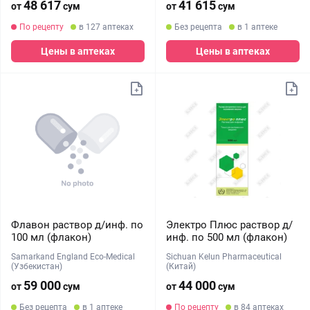
48 617
41 615
от
сум
от
сум
По рецепту
в 127 аптеках
Без рецепта
в 1 аптеке
Цены в аптеках
Цены в аптеках
Флавон раствор д/инф. по
Электро Плюс раствор д/
100 мл (флакон)
инф. по 500 мл (флакон)
Samarkand England Eco-Medical
Sichuan Kelun Pharmaceutical
(Узбекистан)
(Китай)
59 000
44 000
от
сум
от
сум
Без рецепта
в 1 аптеке
По рецепту
в 84 аптеках