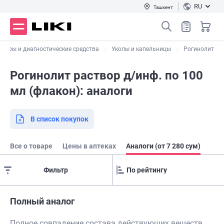
RU
Ташкент
творы и диагностические средства
Уколы и капельницы
Рогинолит
Рогинолит раствор д/инф. по 100
мл (флакон): аналоги
В список покупок
Все о товаре
Цены в аптеках
Аналоги (от 7 280 сум)
Фильтр
Полный аналог
Полное совпадение состава действующих веществ,