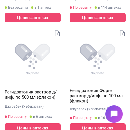
Без рецепта
в 1 аптеке
По рецепту
в 114 аптеках
Цены в аптеках
Цены в аптеках
Регидратоник Форте
Регидратоник раствор д/
раствор д/инф. по 100 мл
инф. по 500 мл (флакон)
(флакон)
Джурабек (Узбекистан)
Джурабек (Узбекистан)
chat_bubble
По рецепту
в 6 аптеках
По рецепту
в 16 аптеках
Цены в аптеках
Цены в аптеках