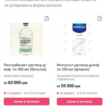
их дозировки и формы выпуска
Реосорбилакт раствор д/
Интоксол раствор д/инф.
инф. по 400 мл (бутылка)
по 250 мл (флакон)
Юрия Фарм (Украина)
Samarkand England Eco-Medical
(Узбекистан)
63 000
от
сум
55 500
от
сум
По рецепту
в 319 аптеках
По рецепту
в 87 аптеках
Цены в аптеках
Цены в аптеках