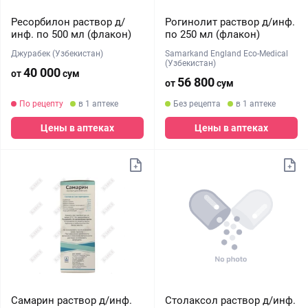
Ресорбилон раствор д/
Рогинолит раствор д/инф.
инф. по 500 мл (флакон)
по 250 мл (флакон)
Джурабек (Узбекистан)
Samarkand England Eco-Medical
(Узбекистан)
40 000
от
сум
56 800
от
сум
По рецепту
в 1 аптеке
Без рецепта
в 1 аптеке
Цены в аптеках
Цены в аптеках
Самарин раствор д/инф.
Столаксол раствор д/инф.