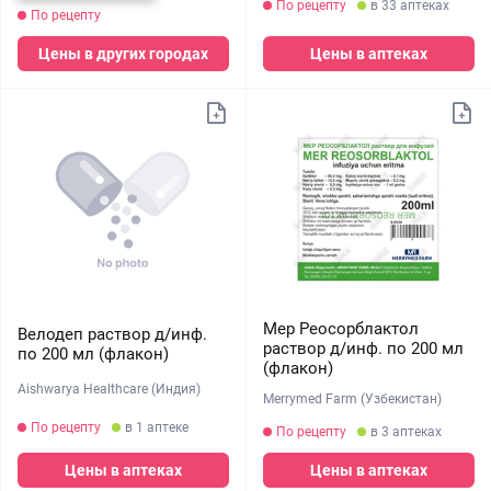
По рецепту
в 33 аптеках
По рецепту
Цены в других городах
Цены в аптеках
Мер Реосорблактол
Велодеп раствор д/инф.
раствор д/инф. по 200 мл
по 200 мл (флакон)
(флакон)
Aishwarya Healthcare (Индия)
Merrymed Farm (Узбекистан)
По рецепту
в 1 аптеке
По рецепту
в 3 аптеках
Цены в аптеках
Цены в аптеках