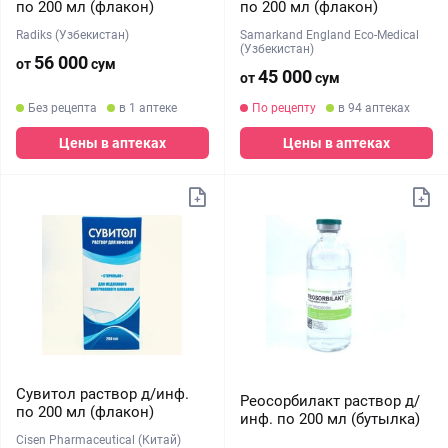
по 200 мл (флакон)
по 200 мл (флакон)
Radiks (Узбекистан)
Samarkand England Eco-Medical
(Узбекистан)
56 000
от
сум
45 000
от
сум
Без рецепта
в 1 аптеке
По рецепту
в 94 аптеках
Цены в аптеках
Цены в аптеках
Сувитол раствор д/инф.
Реосорбилакт раствор д/
по 200 мл (флакон)
инф. по 200 мл (бутылка)
Cisen Pharmaceutical (Китай)