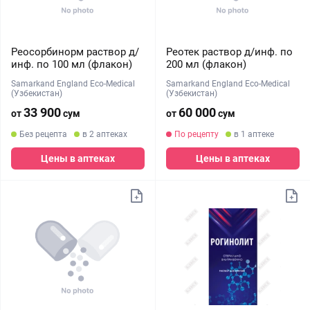
Реосорбинорм раствор д/
Реотек раствор д/инф. по
инф. по 100 мл (флакон)
200 мл (флакон)
Samarkand England Eco-Medical
Samarkand England Eco-Medical
(Узбекистан)
(Узбекистан)
33 900
60 000
от
сум
от
сум
Без рецепта
в 2 аптеках
По рецепту
в 1 аптеке
Цены в аптеках
Цены в аптеках