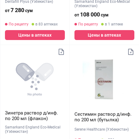
Dentafill Plyus (Узбекистан)
Samarkand England Eco-Medical
(Узбекистан)
7 280
от
сум
108 000
от
сум
По рецепту
в 83 аптеках
По рецепту
в 1 аптеке
Цены в аптеках
Цены в аптеках
Зинетра раствор д/инф.
Сестимин раствор д/инф.
по 200 мл (флакон)
по 200 мл (бутылка)
Samarkand England Eco-Medical
Serene Healthcare (Узбекистан)
(Узбекистан)