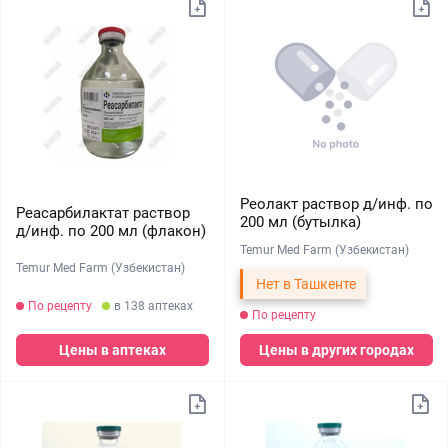
Реолакт раствор д/инф. по
Реасарбилактат раствор
200 мл (бутылка)
д/инф. по 200 мл (флакон)
Temur Med Farm (Узбекистан)
Temur Med Farm (Узбекистан)
Нет в Ташкенте
По рецепту
в 138 аптеках
По рецепту
Цены в аптеках
Цены в других городах