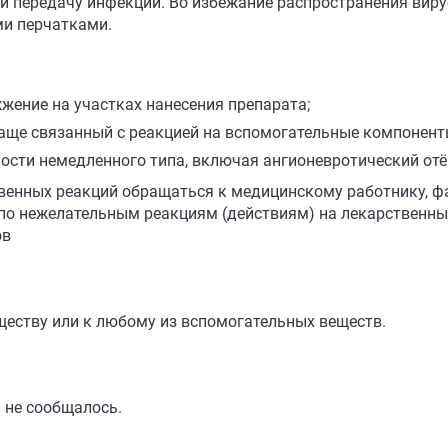
и передачу инфекции. Во избежание распространения виру
и перчатками.
жжение на участках нанесения препарата;
чаще связанный с реакцией на вспомогательные компонент
ности немедленного типа, включая ангионевротический отё
венных реакций обращаться к медицинскому работнику, ф
о нежелательным реакциям (действиям) на лекарственны
ов
еству или к любому из вспомогательных веществ.
 не сообщалось.