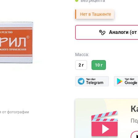
Без рецепта
Нет в Ташкенте
Аналоги (от 
Масса:
2 г
10 г
К
я от фотографии
По