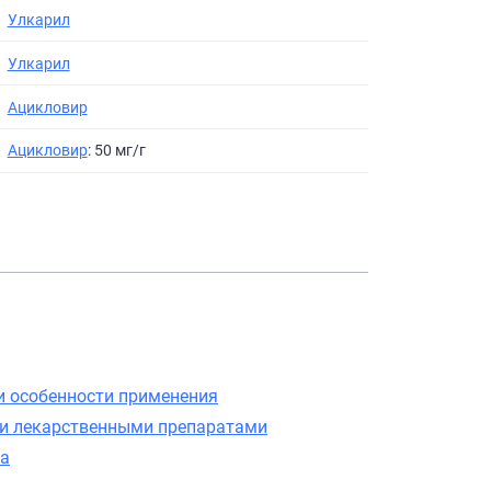
Улкарил
Улкарил
Ацикловир
Ацикловир
: 50 мг/г
и особенности применения
ми лекарственными препаратами
ка