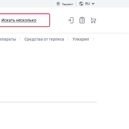
RU
Ташкент
Искать несколько
репараты
Средства от герпеса
Улкарил