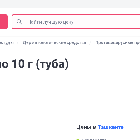
остуды
Дерматологические средства
Противовирусные п
 10 г (туба)
Цены в
Ташкенте