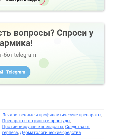
сть вопросы? Спроси у
армика!
т-бот telegram
Telegram
Лекарственные и профилактические препараты
,
Препараты от гриппа и простуды
,
Противовирусные препараты
,
Средства от
герпеса
,
Дерматологические средства