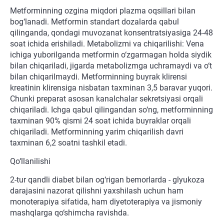
Metforminning ozgina miqdori plazma oqsillari bilan
bog‘lanadi. Metformin standart dozalarda qabul
qilinganda, qondagi muvozanat konsentratsiyasiga 24-48
soat ichida erishiladi. Metabolizmi va chiqarilishi: Vena
ichiga yuborilganda metformin o‘zgarmagan holda siydik
bilan chiqariladi, jigarda metabolizmga uchramaydi va o‘t
bilan chiqarilmaydi. Metforminning buyrak klirensi
kreatinin klirensiga nisbatan taxminan 3,5 baravar yuqori.
Chunki preparat asosan kanalchalar sekretsiyasi orqali
chiqariladi. Ichga qabul qilingandan so‘ng, metforminning
taxminan 90% qismi 24 soat ichida buyraklar orqali
chiqariladi. Metforminning yarim chiqarilish davri
taxminan 6,2 soatni tashkil etadi.
Qo‘llanilishi
2-tur qandli diabet bilan og‘rigan bemorlarda - glyukoza
darajasini nazorat qilishni yaxshilash uchun ham
monoterapiya sifatida, ham diyetoterapiya va jismoniy
mashqlarga qo‘shimcha ravishda.