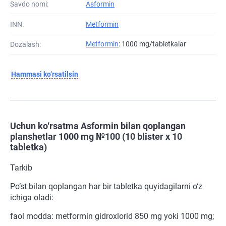
Savdo nomi:
Asformin
INN:
Metformin
Metformin
: 1000 mg/tabletkalar
Dozalash:
Hammasi ko‘rsatilsin
Uchun ko‘rsatma Asformin bilan qoplangan
planshetlar 1000 mg №100 (10 blister х 10
tabletka)
Tarkib
Po‘st bilan qoplangan har bir tabletka quyidagilarni o‘z
ichiga oladi:
faol modda: metformin gidroxlorid 850 mg yoki 1000 mg;