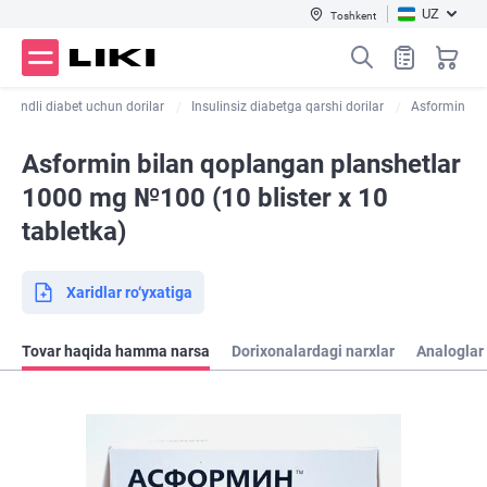
UZ
Toshkent
Qandli diabet uchun dorilar
Insulinsiz diabetga qarshi dorilar
Asformin
Asformin bilan qoplangan planshetlar
1000 mg №100 (10 blister х 10
tabletka)
Xaridlar ro‘yxatiga
Tovar haqida hamma narsa
Dorixonalardagi narxlar
Analoglar 