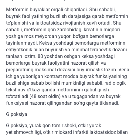
Metformin buyraklar orqali chiqariladi. Shu sababli,
buyrak faoliyatining buzilish darajasiga qarab metformin
to‘planishi va laktoatsidoz rivojlanish xavfi ortadi. Shu
sababli, metformin qon zardobidagi kreatinin miqdori
yoshiga mos me’yordan yuqori bo‘lgan bemorlarga
tayinlanmaydi. Keksa yoshdagi bemorlarga metforminni
ehtiyotkorlik bilan buyurish va minimal terapevtik dozani
tanlash lozim. 80 yoshdan oshgan keksa yoshdagi
bemorlarga buyrak faoliyatini nazorat qilish va
preparatning maksimal dozasini buyurmaslik lozim. Vena
ichiga yuborilgan kontrast modda buyrak funksiyasining
buzilishiga sabab bo‘lishi mumkinligi sababli, radiologik
tekshiruv o‘tkazilganda metforminni qabul qilish
to‘xtatiladi (48 soat oldin) va u tugagandan va buyrak
funksiyasi nazorat qilingandan so‘ng qayta tiklanadi.
Gipoksiya
Gipoksiya, yurak-qon tomir shoki, o‘tkir yurak
yetishmovchiligi, o‘tkir miokard infarkti laktoatsidoz bilan