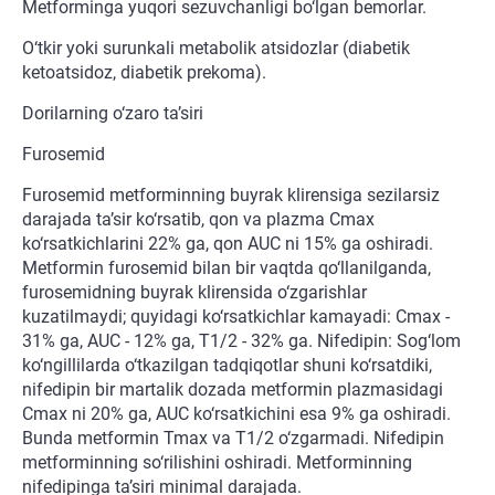
Metforminga yuqori sezuvchanligi bo‘lgan bemorlar.
O‘tkir yoki surunkali metabolik atsidozlar (diabetik
ketoatsidoz, diabetik prekoma).
Dorilarning o‘zaro ta’siri
Furosemid
Furosemid metforminning buyrak klirensiga sezilarsiz
darajada ta’sir ko‘rsatib, qon va plazma Cmax
ko‘rsatkichlarini 22% ga, qon AUC ni 15% ga oshiradi.
Metformin furosemid bilan bir vaqtda qo‘llanilganda,
furosemidning buyrak klirensida o‘zgarishlar
kuzatilmaydi; quyidagi ko‘rsatkichlar kamayadi: Cmax -
31% ga, AUC - 12% ga, T1/2 - 32% ga. Nifedipin: Sog‘lom
ko‘ngillilarda o‘tkazilgan tadqiqotlar shuni ko‘rsatdiki,
nifedipin bir martalik dozada metformin plazmasidagi
Cmax ni 20% ga, AUC ko‘rsatkichini esa 9% ga oshiradi.
Bunda metformin Tmax va T1/2 o‘zgarmadi. Nifedipin
metforminning so‘rilishini oshiradi. Metforminning
nifedipinga ta’siri minimal darajada.