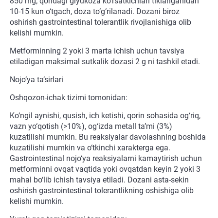
850 mg; qondagi glyukoza ko‘rsatkichlari tiklanganidan
10-15 kun o‘tgach, doza to‘g‘rilanadi. Dozani biroz
oshirish gastrointestinal tolerantlik rivojlanishiga olib
kelishi mumkin.
Metforminning 2 yoki 3 marta ichish uchun tavsiya
etiladigan maksimal sutkalik dozasi 2 g ni tashkil etadi.
Nojo‘ya ta’sirlari
Oshqozon-ichak tizimi tomonidan:
Ko‘ngil aynishi, qusish, ich ketishi, qorin sohasida og‘riq,
vazn yo‘qotish (>10%), og‘izda metall ta’mi (3%)
kuzatilishi mumkin. Bu reaksiyalar davolashning boshida
kuzatilishi mumkin va o‘tkinchi xarakterga ega.
Gastrointestinal nojo‘ya reaksiyalarni kamaytirish uchun
metforminni ovqat vaqtida yoki ovqatdan keyin 2 yoki 3
mahal bo‘lib ichish tavsiya etiladi. Dozani asta-sekin
oshirish gastrointestinal tolerantlikning oshishiga olib
kelishi mumkin.