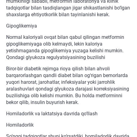
mumkinligi sababli, metformin laboratoriya va klinik
tadqiqotlar bilan tasdiqlangan jigar shikastlanishi bo‘lgan
shaxslarga ehtiyotkorlik bilan tayinlanishi kerak.
Gipoglikemiya
Normal kaloriyali ovqat bilan qabul qilingan metformin
gipoglikemiyaga olib kelmaydi, lekin kaloriya
yetishmaganda gipoglikemiya yuzaga kelishi mumkin.
Qondagi glyukoza regulyatsiyasining buzilishi
Biror-bir diabetik rejimga rioya qilish bilan ahvoli
barqarorlashgan qandli diabet bilan og‘rigan bemorlarda
yuqori harorat, jarohatlar, infeksiyalar yoki jarrohlik
aralashuvlari qondagi glyukoza darajasi korreksiyasining
buzilishiga olib kelishi mumkin. Bu holda metforminni
bekor qilib, insulin buyurish kerak.
Homiladorlik va laktatsiya davrida qo‘llash
Homiladorlik
So‘nggi tadqiqotlar shuni ko‘rsatdiki, homiladorlik davrida