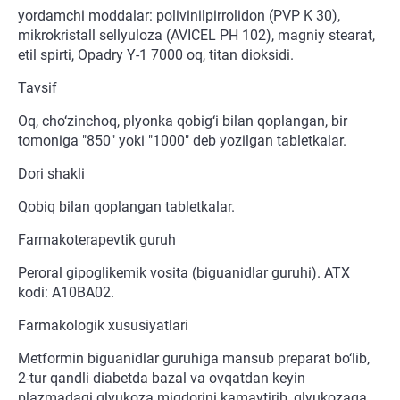
yordamchi moddalar: polivinilpirrolidon (PVP K 30),
mikrokristall sellyuloza (AVICEL PH 102), magniy stearat,
etil spirti, Opadry Y-1 7000 oq, titan dioksidi.
Tavsif
Oq, cho‘zinchoq, plyonka qobig‘i bilan qoplangan, bir
tomoniga "850" yoki "1000" deb yozilgan tabletkalar.
Dori shakli
Qobiq bilan qoplangan tabletkalar.
Farmakoterapevtik guruh
Peroral gipoglikemik vosita (biguanidlar guruhi). ATX
kodi: A10BA02.
Farmakologik xususiyatlari
Metformin biguanidlar guruhiga mansub preparat bo‘lib,
2-tur qandli diabetda bazal va ovqatdan keyin
plazmadagi glyukoza miqdorini kamaytirib, glyukozaga