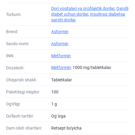
Dori vositalari va profilaktik dorilar
,
Qandli
diabet uchun dorilar
,
Insulinsiz diabetga
Turkum:
qarshi dorilar
Brend:
Asformin
Savdo nomi:
Asformin
INN:
Metformin
Metformin
: 1000 mg/tabletkalar
Dozalash:
Chiqarish shakli:
Tabletkalar
Paketdagi miqdor:
100
Og'irligi:
1 g
Qo'llash tartibi:
Og`izga
Dam olish shartlari:
Retsept bo'yicha