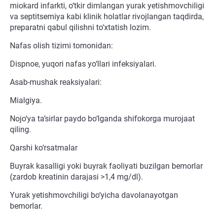
miokard infarkti, o‘tkir dimlangan yurak yetishmovchiligi
va septitsemiya kabi klinik holatlar rivojlangan taqdirda,
preparatni qabul qilishni to‘xtatish lozim.
Nafas olish tizimi tomonidan:
Dispnoe, yuqori nafas yo‘llari infeksiyalari.
Asab-mushak reaksiyalari:
Mialgiya.
Nojo‘ya ta’sirlar paydo bo‘lganda shifokorga murojaat
qiling.
Qarshi ko‘rsatmalar
Buyrak kasalligi yoki buyrak faoliyati buzilgan bemorlar
(zardob kreatinin darajasi >1,4 mg/dl).
Yurak yetishmovchiligi bo‘yicha davolanayotgan
bemorlar.