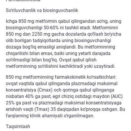
So‘riluvchanlik va biosinguvchanlik
Ichga 850 mg metformin qabul qilingandan so‘ng, uning
biosinguvchanligi 50-60% ni tashkil etadi. Metforminni
850 mg dan 2250 mg gacha dozalarda qo‘llash bo‘yicha
olib borilgan tadqiqotlarda uning biosinguvchanligi
dozaga bog‘liq emasligi aniqlandi. Bu metforminning
chiqarilishi bilan emas, balki uning yetarli darajada
so‘rilmasligi bilan bog‘liq. Ovqat qabul qilish
metforminning so‘rilishini kechiktiradi yoki uzaytiradi.
850 mg metforminning farmakokinetik ko‘rsatkichlari:
ovqat vaqtida qabul qilinganda plazmadagi maksimal
konsentratsiya (Cmax) och qoringa qabul qilinganga
nisbatan 40% ga past, egri chiziq ostidagi maydon (AUC)
25% ga past va plazmadagi maksimal konsentratsiyaga
erishish vaqti (Tmax) 35 daqiqadan ko‘proqqa oshgan. Bu
farqlarning klinik ahamiyati o‘rganilmagan.
Taqsimlash