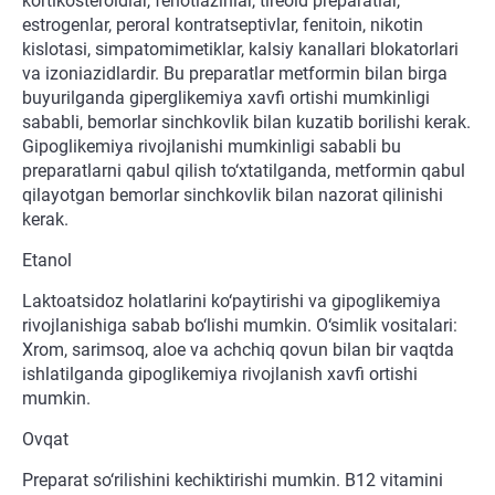
kortikosteroidlar, fenotiazinlar, tireoid preparatlar,
estrogenlar, peroral kontratseptivlar, fenitoin, nikotin
kislotasi, simpatomimetiklar, kalsiy kanallari blokatorlari
va izoniazidlardir. Bu preparatlar metformin bilan birga
buyurilganda giperglikemiya xavfi ortishi mumkinligi
sababli, bemorlar sinchkovlik bilan kuzatib borilishi kerak.
Gipoglikemiya rivojlanishi mumkinligi sababli bu
preparatlarni qabul qilish to‘xtatilganda, metformin qabul
qilayotgan bemorlar sinchkovlik bilan nazorat qilinishi
kerak.
Etanol
Laktoatsidoz holatlarini ko‘paytirishi va gipoglikemiya
rivojlanishiga sabab bo‘lishi mumkin. O‘simlik vositalari:
Xrom, sarimsoq, aloe va achchiq qovun bilan bir vaqtda
ishlatilganda gipoglikemiya rivojlanish xavfi ortishi
mumkin.
Ovqat
Preparat so‘rilishini kechiktirishi mumkin. B12 vitamini