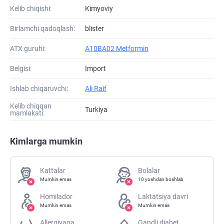
Kelib chiqishi:
Kimyoviy
Birlamchi qadoqlash:
blister
ATХ guruhi:
A10BA02 Metformin
Belgisi:
Import
Ishlab chiqaruvchi:
Ali Raif
Kelib chiqqan
Turkiya
mamlakati:
Kimlarga mumkin
Kattalar
Bolalar
Mumkin emas
10 yoshdan boshlab
Homilador
Laktatsiya davri
Mumkin emas
Mumkin emas
Allergiyaga
Qandli diabet