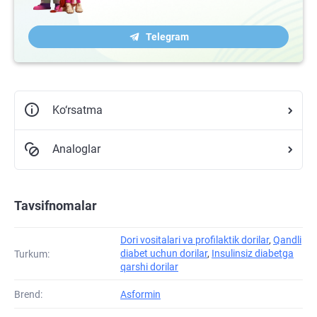
Telegram
Ko‘rsatma
Analoglar
Tavsifnomalar
Dori vositalari va profilaktik dorilar
,
Qandli
diabet uchun dorilar
,
Insulinsiz diabetga
Turkum:
qarshi dorilar
Brend:
Asformin