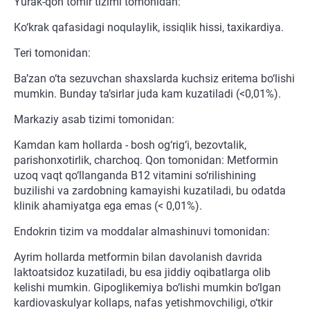
Yurak-qon tomir tizimi tomonidan:
Ko‘krak qafasidagi noqulaylik, issiqlik hissi, taxikardiya.
Teri tomonidan:
Ba’zan o‘ta sezuvchan shaxslarda kuchsiz eritema bo‘lishi
mumkin. Bunday ta’sirlar juda kam kuzatiladi (<0,01%).
Markaziy asab tizimi tomonidan:
Kamdan kam hollarda - bosh og‘rig‘i, bezovtalik,
parishonxotirlik, charchoq. Qon tomonidan: Metformin
uzoq vaqt qo‘llanganda B12 vitamini so‘rilishining
buzilishi va zardobning kamayishi kuzatiladi, bu odatda
klinik ahamiyatga ega emas (< 0,01%).
Endokrin tizim va moddalar almashinuvi tomonidan:
Ayrim hollarda metformin bilan davolanish davrida
laktoatsidoz kuzatiladi, bu esa jiddiy oqibatlarga olib
kelishi mumkin. Gipoglikemiya bo‘lishi mumkin bo‘lgan
kardiovaskulyar kollaps, nafas yetishmovchiligi, o‘tkir