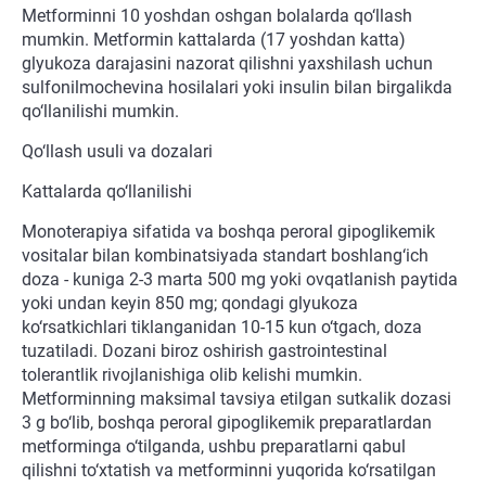
Metforminni 10 yoshdan oshgan bolalarda qo‘llash
mumkin. Metformin kattalarda (17 yoshdan katta)
glyukoza darajasini nazorat qilishni yaxshilash uchun
sulfonilmochevina hosilalari yoki insulin bilan birgalikda
qo‘llanilishi mumkin.
Qo‘llash usuli va dozalari
Kattalarda qo‘llanilishi
Monoterapiya sifatida va boshqa peroral gipoglikemik
vositalar bilan kombinatsiyada standart boshlang‘ich
doza - kuniga 2-3 marta 500 mg yoki ovqatlanish paytida
yoki undan keyin 850 mg; qondagi glyukoza
ko‘rsatkichlari tiklanganidan 10-15 kun o‘tgach, doza
tuzatiladi. Dozani biroz oshirish gastrointestinal
tolerantlik rivojlanishiga olib kelishi mumkin.
Metforminning maksimal tavsiya etilgan sutkalik dozasi
3 g bo‘lib, boshqa peroral gipoglikemik preparatlardan
metforminga o‘tilganda, ushbu preparatlarni qabul
qilishni to‘xtatish va metforminni yuqorida ko‘rsatilgan