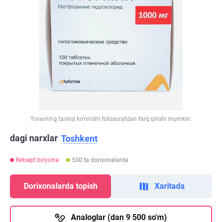
Tovarning tashqi ko‘rinishi fotosuratdan farq qilishi mumkin.
dagi narxlar
Toshkent
Retsept bo'yicha
530 ta dorixonalarda
Dorixonalarda topish
Xaritada
Analoglar (dan 9 500 so'm)