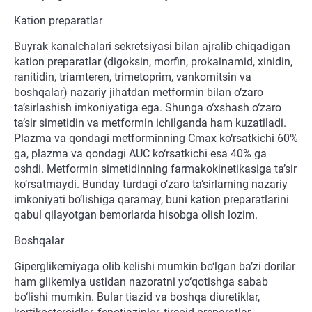
Kation preparatlar
Buyrak kanalchalari sekretsiyasi bilan ajralib chiqadigan
kation preparatlar (digoksin, morfin, prokainamid, xinidin,
ranitidin, triamteren, trimetoprim, vankomitsin va
boshqalar) nazariy jihatdan metformin bilan o‘zaro
ta’sirlashish imkoniyatiga ega. Shunga o‘xshash o‘zaro
ta’sir simetidin va metformin ichilganda ham kuzatiladi.
Plazma va qondagi metforminning Cmax ko‘rsatkichi 60%
ga, plazma va qondagi AUC ko‘rsatkichi esa 40% ga
oshdi. Metformin simetidinning farmakokinetikasiga ta’sir
ko‘rsatmaydi. Bunday turdagi o‘zaro ta’sirlarning nazariy
imkoniyati bo‘lishiga qaramay, buni kation preparatlarini
qabul qilayotgan bemorlarda hisobga olish lozim.
Boshqalar
Giperglikemiyaga olib kelishi mumkin bo‘lgan ba’zi dorilar
ham glikemiya ustidan nazoratni yo‘qotishga sabab
bo‘lishi mumkin. Bular tiazid va boshqa diuretiklar,