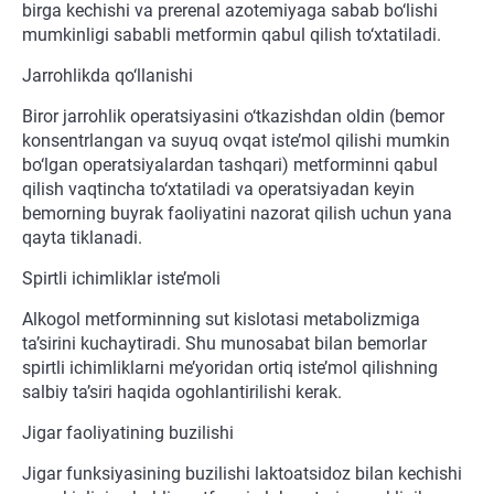
birga kechishi va prerenal azotemiyaga sabab bo‘lishi
mumkinligi sababli metformin qabul qilish to‘xtatiladi.
Jarrohlikda qo‘llanishi
Biror jarrohlik operatsiyasini o‘tkazishdan oldin (bemor
konsentrlangan va suyuq ovqat iste’mol qilishi mumkin
bo‘lgan operatsiyalardan tashqari) metforminni qabul
qilish vaqtincha to‘xtatiladi va operatsiyadan keyin
bemorning buyrak faoliyatini nazorat qilish uchun yana
qayta tiklanadi.
Spirtli ichimliklar iste’moli
Alkogol metforminning sut kislotasi metabolizmiga
ta’sirini kuchaytiradi. Shu munosabat bilan bemorlar
spirtli ichimliklarni me’yoridan ortiq iste’mol qilishning
salbiy ta’siri haqida ogohlantirilishi kerak.
Jigar faoliyatining buzilishi
Jigar funksiyasining buzilishi laktoatsidoz bilan kechishi