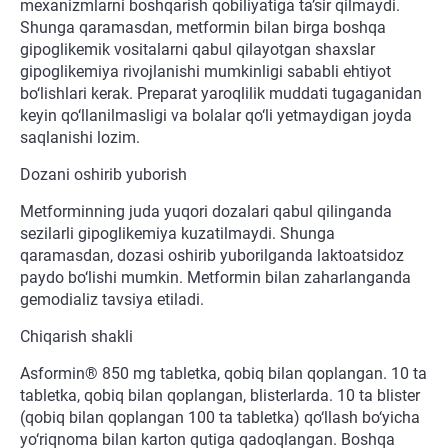
mexanizmlarni boshqarish qobiliyatiga ta’sir qilmaydi.
Shunga qaramasdan, metformin bilan birga boshqa
gipoglikemik vositalarni qabul qilayotgan shaxslar
gipoglikemiya rivojlanishi mumkinligi sababli ehtiyot
bo‘lishlari kerak. Preparat yaroqlilik muddati tugaganidan
keyin qo‘llanilmasligi va bolalar qo‘li yetmaydigan joyda
saqlanishi lozim.
Dozani oshirib yuborish
Metforminning juda yuqori dozalari qabul qilinganda
sezilarli gipoglikemiya kuzatilmaydi. Shunga
qaramasdan, dozasi oshirib yuborilganda laktoatsidoz
paydo bo‘lishi mumkin. Metformin bilan zaharlanganda
gemodializ tavsiya etiladi.
Chiqarish shakli
Asformin® 850 mg tabletka, qobiq bilan qoplangan. 10 ta
tabletka, qobiq bilan qoplangan, blisterlarda. 10 ta blister
(qobiq bilan qoplangan 100 ta tabletka) qo‘llash bo‘yicha
yo‘riqnoma bilan karton qutiga qadoqlangan. Boshqa