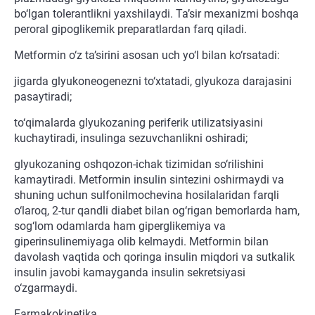
bo‘lgan tolerantlikni yaxshilaydi. Ta’sir mexanizmi boshqa
peroral gipoglikemik preparatlardan farq qiladi.
Metformin o‘z ta’sirini asosan uch yo‘l bilan ko‘rsatadi:
jigarda glyukoneogenezni to‘xtatadi, glyukoza darajasini
pasaytiradi;
to‘qimalarda glyukozaning periferik utilizatsiyasini
kuchaytiradi, insulinga sezuvchanlikni oshiradi;
glyukozaning oshqozon-ichak tizimidan so‘rilishini
kamaytiradi. Metformin insulin sintezini oshirmaydi va
shuning uchun sulfonilmochevina hosilalaridan farqli
o‘laroq, 2-tur qandli diabet bilan og‘rigan bemorlarda ham,
sog‘lom odamlarda ham giperglikemiya va
giperinsulinemiyaga olib kelmaydi. Metformin bilan
davolash vaqtida och qoringa insulin miqdori va sutkalik
insulin javobi kamayganda insulin sekretsiyasi
o‘zgarmaydi.
Farmakokinetika