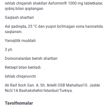
ishlab chiqarish shakllari Asformin® 1000 mg tabletkalar,
qobiq bilan qoplangan.
Saqlash shartlari
Asl qadoqda, 25 °C dan yuqori bo‘lmagan xona haroratida
saqlansin.
Yaroqlilik muddati
3 yil.
Dorixonalardan berish shartlari
Retsept bilan beriladi.
Ishlab chiqaruvchi
Ali Raif Iloch San. A. Sh. Ikitelli OSB Mahallasi10. Jadde
No3/1A Bashakshehir/Istanbul/Turkiya.
Tavsifnomalar