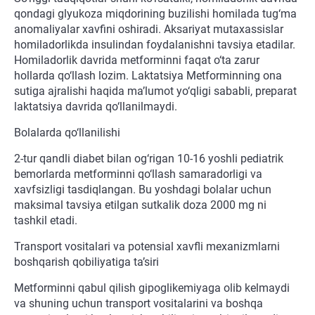
qondagi glyukoza miqdorining buzilishi homilada tug‘ma
anomaliyalar xavfini oshiradi. Aksariyat mutaxassislar
homiladorlikda insulindan foydalanishni tavsiya etadilar.
Homiladorlik davrida metforminni faqat o‘ta zarur
hollarda qo‘llash lozim. Laktatsiya Metforminning ona
sutiga ajralishi haqida ma’lumot yo‘qligi sababli, preparat
laktatsiya davrida qo‘llanilmaydi.
Bolalarda qo‘llanilishi
2-tur qandli diabet bilan og‘rigan 10-16 yoshli pediatrik
bemorlarda metforminni qo‘llash samaradorligi va
xavfsizligi tasdiqlangan. Bu yoshdagi bolalar uchun
maksimal tavsiya etilgan sutkalik doza 2000 mg ni
tashkil etadi.
Transport vositalari va potensial xavfli mexanizmlarni
boshqarish qobiliyatiga ta’siri
Metforminni qabul qilish gipoglikemiyaga olib kelmaydi
va shuning uchun transport vositalarini va boshqa