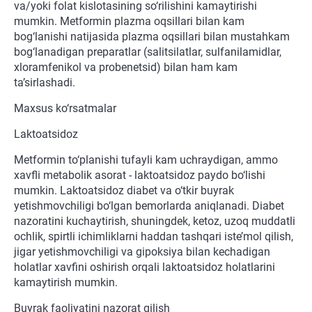
va/yoki folat kislotasining so‘rilishini kamaytirishi
mumkin. Metformin plazma oqsillari bilan kam
bog‘lanishi natijasida plazma oqsillari bilan mustahkam
bog‘lanadigan preparatlar (salitsilatlar, sulfanilamidlar,
xloramfenikol va probenetsid) bilan ham kam
ta’sirlashadi.
Maxsus ko‘rsatmalar
Laktoatsidoz
Metformin to‘planishi tufayli kam uchraydigan, ammo
xavfli metabolik asorat - laktoatsidoz paydo bo‘lishi
mumkin. Laktoatsidoz diabet va o‘tkir buyrak
yetishmovchiligi bo‘lgan bemorlarda aniqlanadi. Diabet
nazoratini kuchaytirish, shuningdek, ketoz, uzoq muddatli
ochlik, spirtli ichimliklarni haddan tashqari iste’mol qilish,
jigar yetishmovchiligi va gipoksiya bilan kechadigan
holatlar xavfini oshirish orqali laktoatsidoz holatlarini
kamaytirish mumkin.
Buyrak faoliyatini nazorat qilish