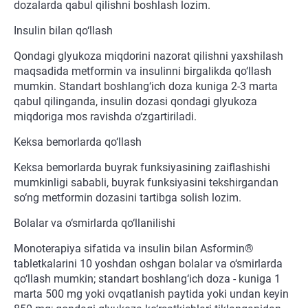
dozalarda qabul qilishni boshlash lozim.
Insulin bilan qo‘llash
Qondagi glyukoza miqdorini nazorat qilishni yaxshilash
maqsadida metformin va insulinni birgalikda qo‘llash
mumkin. Standart boshlang‘ich doza kuniga 2-3 marta
qabul qilinganda, insulin dozasi qondagi glyukoza
miqdoriga mos ravishda o‘zgartiriladi.
Keksa bemorlarda qo‘llash
Keksa bemorlarda buyrak funksiyasining zaiflashishi
mumkinligi sababli, buyrak funksiyasini tekshirgandan
so‘ng metformin dozasini tartibga solish lozim.
Bolalar va o‘smirlarda qo‘llanilishi
Monoterapiya sifatida va insulin bilan Asformin®
tabletkalarini 10 yoshdan oshgan bolalar va o‘smirlarda
qo‘llash mumkin; standart boshlang‘ich doza - kuniga 1
marta 500 mg yoki ovqatlanish paytida yoki undan keyin