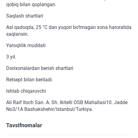
qobiq bilan qoplangan.
Saqlash shartlari
Asl qadoqda, 25 °C dan yuqori bo‘lmagan xona haroratida
saqlansin.
Yaroqlilik muddati
3 yil.
Dorixonalardan berish shartlari
Retsept bilan beriladi.
Ishlab chiqaruvchi
Ali Raif Iloch San. A. Sh. Ikitelli OSB Mahallasi10. Jadde
No3/1A Bashakshehir/Istanbul/Turkiya.
Tavsifnomalar