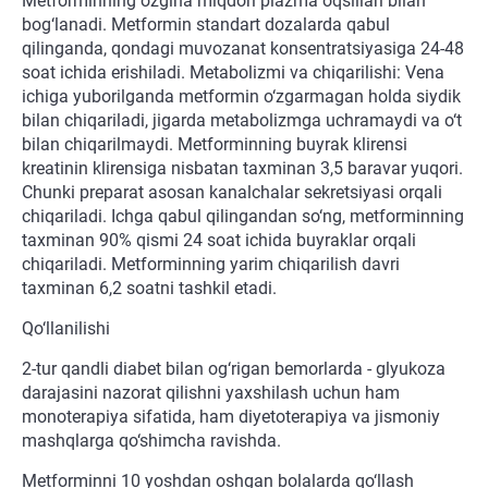
Metforminning ozgina miqdori plazma oqsillari bilan
bog‘lanadi. Metformin standart dozalarda qabul
qilinganda, qondagi muvozanat konsentratsiyasiga 24-48
soat ichida erishiladi. Metabolizmi va chiqarilishi: Vena
ichiga yuborilganda metformin o‘zgarmagan holda siydik
bilan chiqariladi, jigarda metabolizmga uchramaydi va o‘t
bilan chiqarilmaydi. Metforminning buyrak klirensi
kreatinin klirensiga nisbatan taxminan 3,5 baravar yuqori.
Chunki preparat asosan kanalchalar sekretsiyasi orqali
chiqariladi. Ichga qabul qilingandan so‘ng, metforminning
taxminan 90% qismi 24 soat ichida buyraklar orqali
chiqariladi. Metforminning yarim chiqarilish davri
taxminan 6,2 soatni tashkil etadi.
Qo‘llanilishi
2-tur qandli diabet bilan og‘rigan bemorlarda - glyukoza
darajasini nazorat qilishni yaxshilash uchun ham
monoterapiya sifatida, ham diyetoterapiya va jismoniy
mashqlarga qo‘shimcha ravishda.
Metforminni 10 yoshdan oshgan bolalarda qo‘llash