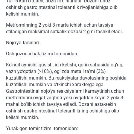
10-15 kun o‘tgach, doza to‘g‘rilanadi. Dozani biroz
oshirish gastrointestinal tolerantlik rivojlanishiga olib
kelishi mumkin.
Metforminning 2 yoki 3 marta ichish uchun tavsiya
etiladigan maksimal sutkalik dozasi 2 g ni tashkil etadi.
Nojo‘ya ta’sirlari
Oshqozon-ichak tizimi tomonidan:
Ko‘ngil aynishi, qusish, ich ketishi, qorin sohasida og‘riq,
vazn yo‘qotish (>10%), og‘izda metall ta’mi (3%)
kuzatilishi mumkin. Bu reaksiyalar davolashning boshida
kuzatilishi mumkin va o‘tkinchi xarakterga ega.
Gastrointestinal nojo‘ya reaksiyalarni kamaytirish uchun
metforminni ovqat vaqtida yoki ovqatdan keyin 2 yoki 3
mahal bo‘lib ichish tavsiya etiladi. Dozani asta-sekin
oshirish gastrointestinal tolerantlikning oshishiga olib
kelishi mumkin.
Yurak-qon tomir tizimi tomonidan: