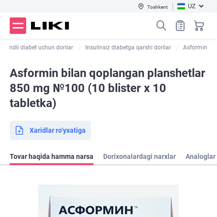
UZ
Toshkent
Qandli diabet uchun dorilar
Insulinsiz diabetga qarshi dorilar
Asformin
Asformin bilan qoplangan planshetlar
850 mg №100 (10 blister х 10
tabletka)
Xaridlar ro‘yxatiga
Tovar haqida hamma narsa
Dorixonalardagi narxlar
Analoglar 