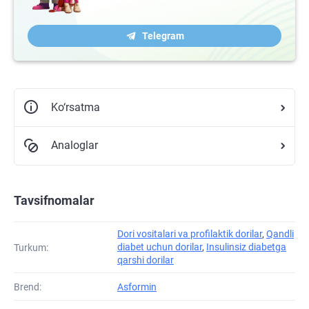
Telegram
Ko‘rsatma
Analoglar
Tavsifnomalar
Dori vositalari va profilaktik dorilar
,
Qandli
diabet uchun dorilar
,
Insulinsiz diabetga
Turkum:
qarshi dorilar
Brend:
Asformin