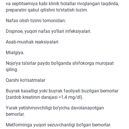
va septitsemiya kabi klinik holatlar rivojlangan taqdirda,
preparatni qabul qilishni to‘xtatish lozim.
Nafas olish tizimi tomonidan:
Dispnoe, yuqori nafas yo‘llari infeksiyalari.
Asab-mushak reaksiyalari:
Mialgiya.
Nojo‘ya ta’sirlar paydo bo‘lganda shifokorga murojaat
qiling.
Qarshi ko‘rsatmalar
Buyrak kasalligi yoki buyrak faoliyati buzilgan bemorlar
(zardob kreatinin darajasi >1,4 mg/dl).
Yurak yetishmovchiligi bo‘yicha davolanayotgan
bemorlar.
Metforminga yuqori sezuvchanligi bo‘lgan bemorlar.