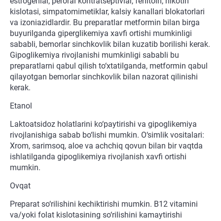
estrogenlar, peroral kontratseptivlar, fenitoin, nikotin
kislotasi, simpatomimetiklar, kalsiy kanallari blokatorlari
va izoniazidlardir. Bu preparatlar metformin bilan birga
buyurilganda giperglikemiya xavfi ortishi mumkinligi
sababli, bemorlar sinchkovlik bilan kuzatib borilishi kerak.
Gipoglikemiya rivojlanishi mumkinligi sababli bu
preparatlarni qabul qilish to‘xtatilganda, metformin qabul
qilayotgan bemorlar sinchkovlik bilan nazorat qilinishi
kerak.
Etanol
Laktoatsidoz holatlarini ko‘paytirishi va gipoglikemiya
rivojlanishiga sabab bo‘lishi mumkin. O‘simlik vositalari:
Xrom, sarimsoq, aloe va achchiq qovun bilan bir vaqtda
ishlatilganda gipoglikemiya rivojlanish xavfi ortishi
mumkin.
Ovqat
Preparat so‘rilishini kechiktirishi mumkin. B12 vitamini
va/yoki folat kislotasining so‘rilishini kamaytirishi