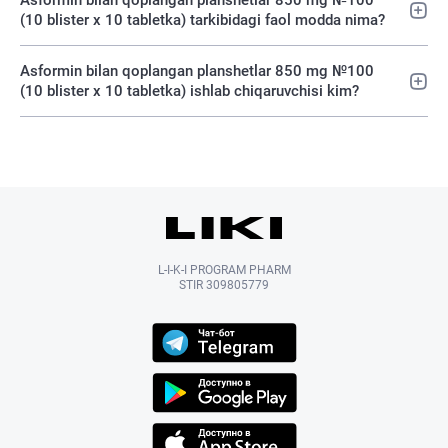
Asformin bilan qoplangan planshetlar 850 mg №100
(10 blister х 10 tabletka) tarkibidagi faol modda nima?
Asformin bilan qoplangan planshetlar 850 mg №100
(10 blister х 10 tabletka) ishlab chiqaruvchisi kim?
L-I-K-I PROGRAM PHARM
STIR 309805779