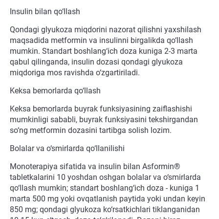
Insulin bilan qo‘llash
Qondagi glyukoza miqdorini nazorat qilishni yaxshilash
maqsadida metformin va insulinni birgalikda qo‘llash
mumkin. Standart boshlang‘ich doza kuniga 2-3 marta
qabul qilinganda, insulin dozasi qondagi glyukoza
miqdoriga mos ravishda o‘zgartiriladi.
Keksa bemorlarda qo‘llash
Keksa bemorlarda buyrak funksiyasining zaiflashishi
mumkinligi sababli, buyrak funksiyasini tekshirgandan
so‘ng metformin dozasini tartibga solish lozim.
Bolalar va o‘smirlarda qo‘llanilishi
Monoterapiya sifatida va insulin bilan Asformin®
tabletkalarini 10 yoshdan oshgan bolalar va o‘smirlarda
qo‘llash mumkin; standart boshlang‘ich doza - kuniga 1
marta 500 mg yoki ovqatlanish paytida yoki undan keyin
850 mg; qondagi glyukoza ko‘rsatkichlari tiklanganidan