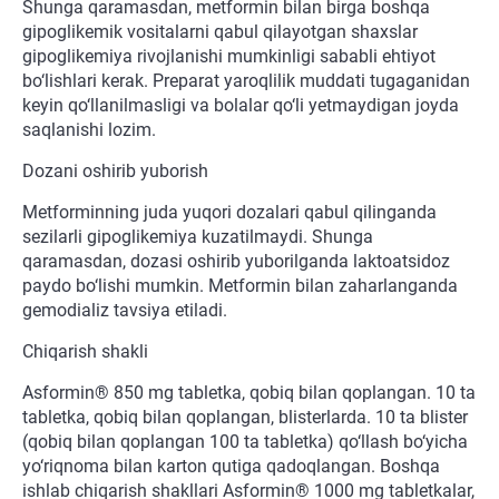
Shunga qaramasdan, metformin bilan birga boshqa
gipoglikemik vositalarni qabul qilayotgan shaxslar
gipoglikemiya rivojlanishi mumkinligi sababli ehtiyot
bo‘lishlari kerak. Preparat yaroqlilik muddati tugaganidan
keyin qo‘llanilmasligi va bolalar qo‘li yetmaydigan joyda
saqlanishi lozim.
Dozani oshirib yuborish
Metforminning juda yuqori dozalari qabul qilinganda
sezilarli gipoglikemiya kuzatilmaydi. Shunga
qaramasdan, dozasi oshirib yuborilganda laktoatsidoz
paydo bo‘lishi mumkin. Metformin bilan zaharlanganda
gemodializ tavsiya etiladi.
Chiqarish shakli
Asformin® 850 mg tabletka, qobiq bilan qoplangan. 10 ta
tabletka, qobiq bilan qoplangan, blisterlarda. 10 ta blister
(qobiq bilan qoplangan 100 ta tabletka) qo‘llash bo‘yicha
yo‘riqnoma bilan karton qutiga qadoqlangan. Boshqa
ishlab chiqarish shakllari Asformin® 1000 mg tabletkalar,