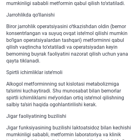
mumkinligi sababli metformin qabul qilish to‘xtatiladi.
Jarrohlikda qo‘llanishi
Biror jarrohlik operatsiyasini o‘tkazishdan oldin (bemor
konsentrlangan va suyuq ovqat iste’mol qilishi mumkin
bo‘lgan operatsiyalardan tashqari) metforminni qabul
qilish vaqtincha to‘xtatiladi va operatsiyadan keyin
bemorning buyrak faoliyatini nazorat qilish uchun yana
qayta tiklanadi.
Spirtli ichimliklar iste’moli
Alkogol metforminning sut kislotasi metabolizmiga
ta’sirini kuchaytiradi. Shu munosabat bilan bemorlar
spirtli ichimliklarni me’yoridan ortiq iste’mol qilishning
salbiy ta’siri haqida ogohlantirilishi kerak.
Jigar faoliyatining buzilishi
Jigar funksiyasining buzilishi laktoatsidoz bilan kechishi
mumkinligi sababli, metformin laboratoriya va klinik