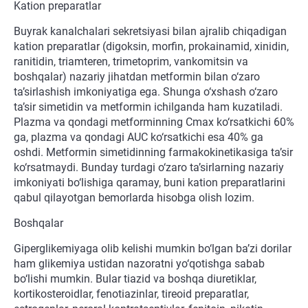
Kation preparatlar
Buyrak kanalchalari sekretsiyasi bilan ajralib chiqadigan
kation preparatlar (digoksin, morfin, prokainamid, xinidin,
ranitidin, triamteren, trimetoprim, vankomitsin va
boshqalar) nazariy jihatdan metformin bilan o‘zaro
ta’sirlashish imkoniyatiga ega. Shunga o‘xshash o‘zaro
ta’sir simetidin va metformin ichilganda ham kuzatiladi.
Plazma va qondagi metforminning Cmax ko‘rsatkichi 60%
ga, plazma va qondagi AUC ko‘rsatkichi esa 40% ga
oshdi. Metformin simetidinning farmakokinetikasiga ta’sir
ko‘rsatmaydi. Bunday turdagi o‘zaro ta’sirlarning nazariy
imkoniyati bo‘lishiga qaramay, buni kation preparatlarini
qabul qilayotgan bemorlarda hisobga olish lozim.
Boshqalar
Giperglikemiyaga olib kelishi mumkin bo‘lgan ba’zi dorilar
ham glikemiya ustidan nazoratni yo‘qotishga sabab
bo‘lishi mumkin. Bular tiazid va boshqa diuretiklar,
kortikosteroidlar, fenotiazinlar, tireoid preparatlar,