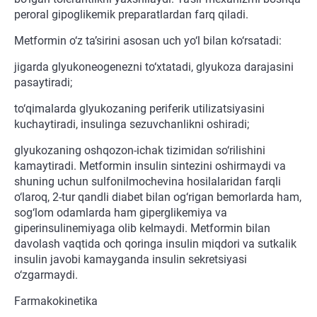
peroral gipoglikemik preparatlardan farq qiladi.
Metformin o‘z ta’sirini asosan uch yo‘l bilan ko‘rsatadi:
jigarda glyukoneogenezni to‘xtatadi, glyukoza darajasini
pasaytiradi;
to‘qimalarda glyukozaning periferik utilizatsiyasini
kuchaytiradi, insulinga sezuvchanlikni oshiradi;
glyukozaning oshqozon-ichak tizimidan so‘rilishini
kamaytiradi. Metformin insulin sintezini oshirmaydi va
shuning uchun sulfonilmochevina hosilalaridan farqli
o‘laroq, 2-tur qandli diabet bilan og‘rigan bemorlarda ham,
sog‘lom odamlarda ham giperglikemiya va
giperinsulinemiyaga olib kelmaydi. Metformin bilan
davolash vaqtida och qoringa insulin miqdori va sutkalik
insulin javobi kamayganda insulin sekretsiyasi
o‘zgarmaydi.
Farmakokinetika