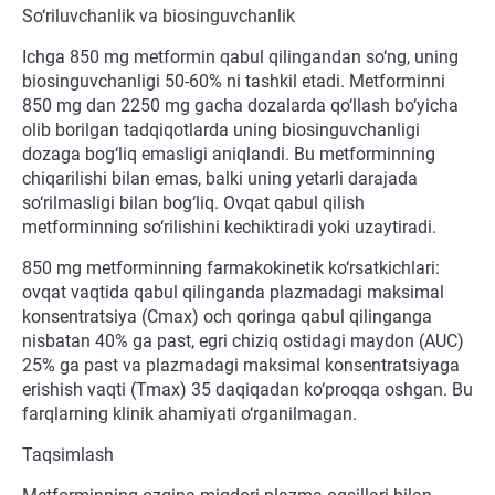
So‘riluvchanlik va biosinguvchanlik
Ichga 850 mg metformin qabul qilingandan so‘ng, uning
biosinguvchanligi 50-60% ni tashkil etadi. Metforminni
850 mg dan 2250 mg gacha dozalarda qo‘llash bo‘yicha
olib borilgan tadqiqotlarda uning biosinguvchanligi
dozaga bog‘liq emasligi aniqlandi. Bu metforminning
chiqarilishi bilan emas, balki uning yetarli darajada
so‘rilmasligi bilan bog‘liq. Ovqat qabul qilish
metforminning so‘rilishini kechiktiradi yoki uzaytiradi.
850 mg metforminning farmakokinetik ko‘rsatkichlari:
ovqat vaqtida qabul qilinganda plazmadagi maksimal
konsentratsiya (Cmax) och qoringa qabul qilinganga
nisbatan 40% ga past, egri chiziq ostidagi maydon (AUC)
25% ga past va plazmadagi maksimal konsentratsiyaga
erishish vaqti (Tmax) 35 daqiqadan ko‘proqqa oshgan. Bu
farqlarning klinik ahamiyati o‘rganilmagan.
Taqsimlash