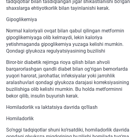
tadqiqotlar bilan tasdiqlangan jigar shikastlanishi bo‘lgan
shaxslarga ehtiyotkorlik bilan tayinlanishi kerak.
Gipoglikemiya
Normal kaloriyali ovqat bilan qabul qilingan metformin
gipoglikemiyaga olib kelmaydi, lekin kaloriya
yetishmaganda gipoglikemiya yuzaga kelishi mumkin.
Qondagi glyukoza regulyatsiyasining buzilishi
Biror-bir diabetik rejimga rioya qilish bilan ahvoli
barqarorlashgan qandli diabet bilan og‘rigan bemorlarda
yuqori harorat, jarohatlar, infeksiyalar yoki jarrohlik
aralashuvlari qondagi glyukoza darajasi korreksiyasining
buzilishiga olib kelishi mumkin. Bu holda metforminni
bekor qilib, insulin buyurish kerak.
Homiladorlik va laktatsiya davrida qo‘llash
Homiladorlik
So‘nggi tadqiqotlar shuni ko‘rsatdiki, homiladorlik davrida
qondagi glyukoza miqdorining buzilishi homilada tug‘ma