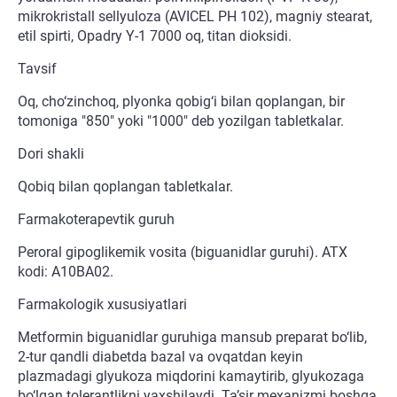
mikrokristall sellyuloza (AVICEL PH 102), magniy stearat,
etil spirti, Opadry Y-1 7000 oq, titan dioksidi.
Tavsif
Oq, cho‘zinchoq, plyonka qobig‘i bilan qoplangan, bir
tomoniga "850" yoki "1000" deb yozilgan tabletkalar.
Dori shakli
Qobiq bilan qoplangan tabletkalar.
Farmakoterapevtik guruh
Peroral gipoglikemik vosita (biguanidlar guruhi). ATX
kodi: A10BA02.
Farmakologik xususiyatlari
Metformin biguanidlar guruhiga mansub preparat bo‘lib,
2-tur qandli diabetda bazal va ovqatdan keyin
plazmadagi glyukoza miqdorini kamaytirib, glyukozaga
bo‘lgan tolerantlikni yaxshilaydi. Ta’sir mexanizmi boshqa