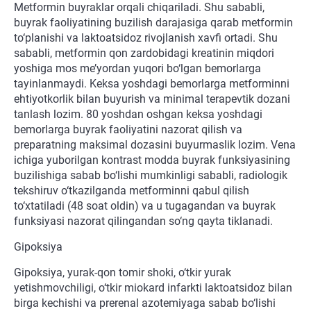
Metformin buyraklar orqali chiqariladi. Shu sababli,
buyrak faoliyatining buzilish darajasiga qarab metformin
to‘planishi va laktoatsidoz rivojlanish xavfi ortadi. Shu
sababli, metformin qon zardobidagi kreatinin miqdori
yoshiga mos me’yordan yuqori bo‘lgan bemorlarga
tayinlanmaydi. Keksa yoshdagi bemorlarga metforminni
ehtiyotkorlik bilan buyurish va minimal terapevtik dozani
tanlash lozim. 80 yoshdan oshgan keksa yoshdagi
bemorlarga buyrak faoliyatini nazorat qilish va
preparatning maksimal dozasini buyurmaslik lozim. Vena
ichiga yuborilgan kontrast modda buyrak funksiyasining
buzilishiga sabab bo‘lishi mumkinligi sababli, radiologik
tekshiruv o‘tkazilganda metforminni qabul qilish
to‘xtatiladi (48 soat oldin) va u tugagandan va buyrak
funksiyasi nazorat qilingandan so‘ng qayta tiklanadi.
Gipoksiya
Gipoksiya, yurak-qon tomir shoki, o‘tkir yurak
yetishmovchiligi, o‘tkir miokard infarkti laktoatsidoz bilan
birga kechishi va prerenal azotemiyaga sabab bo‘lishi