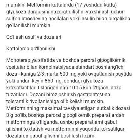
mumkin. Metformin kattalarda (17 yoshdan katta)
glyukoza darajasini nazorat qilishni yaxshilash uchun
sulfonilmochevina hosilalari yoki insulin bilan birgalikda
qo‘llanilishi mumkin.
Qo‘llash usuli va dozalari
Kattalarda qo‘llanilishi
Monoterapiya sifatida va boshqa peroral gipoglikemik
vositalar bilan kombinatsiyada standart boshlang‘ich
doza - kuniga 2-3 marta 500 mg yoki ovqatlanish paytida
yoki undan keyin 850 mg; qondagi glyukoza
ko‘rsatkichlari tiklanganidan 10-15 kun o‘tgach, doza
tuzatiladi. Dozani biroz oshirish gastrointestinal
tolerantlik rivojlanishiga olib kelishi mumkin.
Metforminning maksimal tavsiya etilgan sutkalik dozasi
3 g bo‘lib, boshqa peroral gipoglikemik preparatlardan
metforminga o‘tilganda, ushbu preparatlarni qabul
qilishni to‘xtatish va metforminni yuqorida ko‘rsatilgan
dozalarda qabul qilishni boshlash lozim.