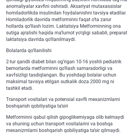
anomaliyalar xavfini oshiradi. Aksariyat mutaxassislar
homiladorlikda insulindan foydalanishni tavsiya etadilar.
Homiladorlik davrida metforminni faqat o‘ta zarur
hollarda qo‘llash lozim. Laktatsiya Metforminning ona
sutiga ajralishi haqida ma’lumot yo‘qligi sababli, preparat
laktatsiya davrida qo‘llanilmaydi.
Bolalarda qo‘llanilishi
2-tur qandli diabet bilan og‘rigan 10-16 yoshli pediatrik
bemorlarda metforminni qo‘llash samaradorligi va
xavfsizligi tasdiqlangan. Bu yoshdagi bolalar uchun
maksimal tavsiya etilgan sutkalik doza 2000 mg ni
tashkil etadi.
Transport vositalari va potensial xavfli mexanizmlarni
boshqarish qobiliyatiga ta’siri
Metforminni qabul qilish gipoglikemiyaga olib kelmaydi
va shuning uchun transport vositalarini va boshqa
mexanizmlarni boshqarish qobiliyatiga ta’sir qilmaydi.