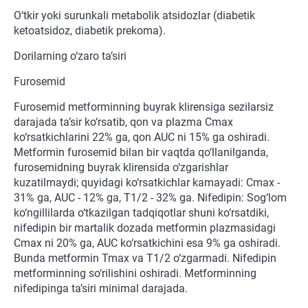
O‘tkir yoki surunkali metabolik atsidozlar (diabetik
ketoatsidoz, diabetik prekoma).
Dorilarning o‘zaro ta’siri
Furosemid
Furosemid metforminning buyrak klirensiga sezilarsiz
darajada ta’sir ko‘rsatib, qon va plazma Cmax
ko‘rsatkichlarini 22% ga, qon AUC ni 15% ga oshiradi.
Metformin furosemid bilan bir vaqtda qo‘llanilganda,
furosemidning buyrak klirensida o‘zgarishlar
kuzatilmaydi; quyidagi ko‘rsatkichlar kamayadi: Cmax -
31% ga, AUC - 12% ga, T1/2 - 32% ga. Nifedipin: Sog‘lom
ko‘ngillilarda o‘tkazilgan tadqiqotlar shuni ko‘rsatdiki,
nifedipin bir martalik dozada metformin plazmasidagi
Cmax ni 20% ga, AUC ko‘rsatkichini esa 9% ga oshiradi.
Bunda metformin Tmax va T1/2 o‘zgarmadi. Nifedipin
metforminning so‘rilishini oshiradi. Metforminning
nifedipinga ta’siri minimal darajada.