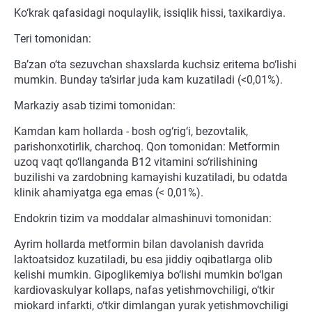
Ko‘krak qafasidagi noqulaylik, issiqlik hissi, taxikardiya.
Teri tomonidan:
Ba’zan o‘ta sezuvchan shaxslarda kuchsiz eritema bo‘lishi
mumkin. Bunday ta’sirlar juda kam kuzatiladi (<0,01%).
Markaziy asab tizimi tomonidan:
Kamdan kam hollarda - bosh og‘rig‘i, bezovtalik,
parishonxotirlik, charchoq. Qon tomonidan: Metformin
uzoq vaqt qo‘llanganda B12 vitamini so‘rilishining
buzilishi va zardobning kamayishi kuzatiladi, bu odatda
klinik ahamiyatga ega emas (< 0,01%).
Endokrin tizim va moddalar almashinuvi tomonidan:
Ayrim hollarda metformin bilan davolanish davrida
laktoatsidoz kuzatiladi, bu esa jiddiy oqibatlarga olib
kelishi mumkin. Gipoglikemiya bo‘lishi mumkin bo‘lgan
kardiovaskulyar kollaps, nafas yetishmovchiligi, o‘tkir
miokard infarkti, o‘tkir dimlangan yurak yetishmovchiligi