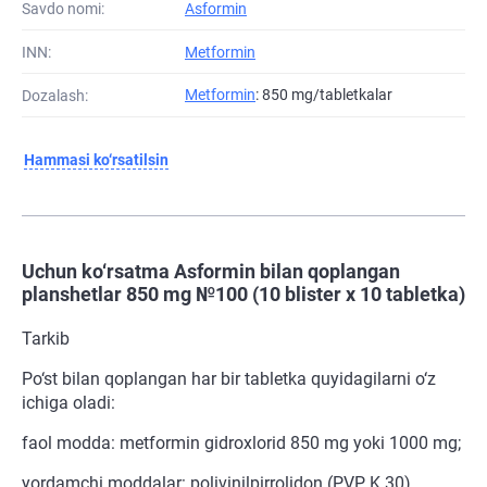
Savdo nomi:
Asformin
INN:
Metformin
Metformin
: 850 mg/tabletkalar
Dozalash:
Hammasi ko‘rsatilsin
Uchun ko‘rsatma Asformin bilan qoplangan
planshetlar 850 mg №100 (10 blister х 10 tabletka)
Tarkib
Po‘st bilan qoplangan har bir tabletka quyidagilarni o‘z
ichiga oladi:
faol modda: metformin gidroxlorid 850 mg yoki 1000 mg;
yordamchi moddalar: polivinilpirrolidon (PVP K 30),