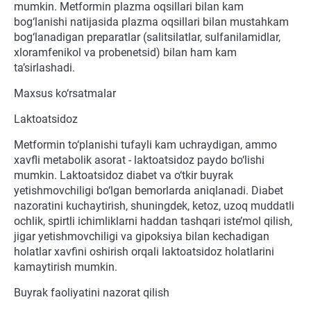
mumkin. Metformin plazma oqsillari bilan kam
bog‘lanishi natijasida plazma oqsillari bilan mustahkam
bog‘lanadigan preparatlar (salitsilatlar, sulfanilamidlar,
xloramfenikol va probenetsid) bilan ham kam
ta’sirlashadi.
Maxsus ko‘rsatmalar
Laktoatsidoz
Metformin to‘planishi tufayli kam uchraydigan, ammo
xavfli metabolik asorat - laktoatsidoz paydo bo‘lishi
mumkin. Laktoatsidoz diabet va o‘tkir buyrak
yetishmovchiligi bo‘lgan bemorlarda aniqlanadi. Diabet
nazoratini kuchaytirish, shuningdek, ketoz, uzoq muddatli
ochlik, spirtli ichimliklarni haddan tashqari iste’mol qilish,
jigar yetishmovchiligi va gipoksiya bilan kechadigan
holatlar xavfini oshirish orqali laktoatsidoz holatlarini
kamaytirish mumkin.
Buyrak faoliyatini nazorat qilish