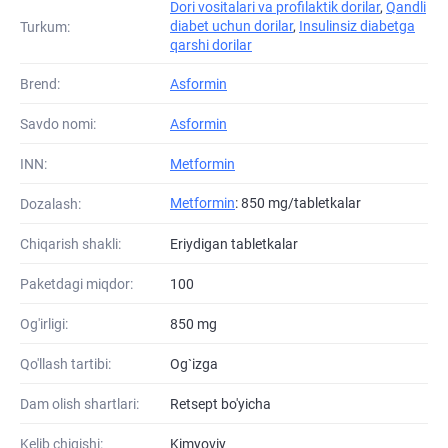
Dori vositalari va profilaktik dorilar
,
Qandli
diabet uchun dorilar
,
Insulinsiz diabetga
Turkum:
qarshi dorilar
Brend:
Asformin
Savdo nomi:
Asformin
INN:
Metformin
Metformin
: 850 mg/tabletkalar
Dozalash:
Chiqarish shakli:
Eriydigan tabletkalar
Paketdagi miqdor:
100
Og'irligi:
850 mg
Qo'llash tartibi:
Og`izga
Dam olish shartlari:
Retsept bo'yicha
Kelib chiqishi:
Kimyoviy