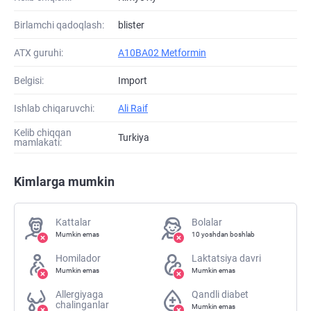
Birlamchi qadoqlash:
blister
ATХ guruhi:
A10BA02 Metformin
Belgisi:
Import
Ishlab chiqaruvchi:
Ali Raif
Kelib chiqqan
Turkiya
mamlakati:
Kimlarga mumkin
Kattalar
Bolalar
Mumkin emas
10 yoshdan boshlab
Homilador
Laktatsiya davri
Mumkin emas
Mumkin emas
Allergiyaga
Qandli diabet
chalinganlar
Mumkin emas