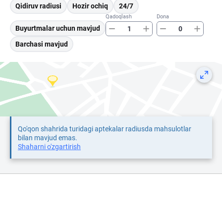
Qidiruv radiusi
Hozir ochiq
24/7
Qadoqlash
Dona
Buyurtmalar uchun mavjud
Barchasi mavjud
Qo'qon shahrida turidagi aptekalar radiusda mahsulotlar
bilan mavjud emas.
Shaharni o'zgartirish