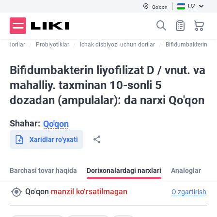
UZ
Qo'qon
un dorilar
Probiyotiklar
Ichak disbiyozi uchun dorilar
Bifidumbakterin
Bifidumbakterin liyofilizat D / vnut. va
mahalliy. taxminan 10-sonli 5
dozadan (ampulalar): da narxi Qo'qon
Shahar:
Qo'qon
Xaridlar ro‘yxati
Barchasi tovar haqida
Dorixonalardagi narxlari
Analoglar
Qo'qon
manzil ko‘rsatilmagan
O‘zgartirish