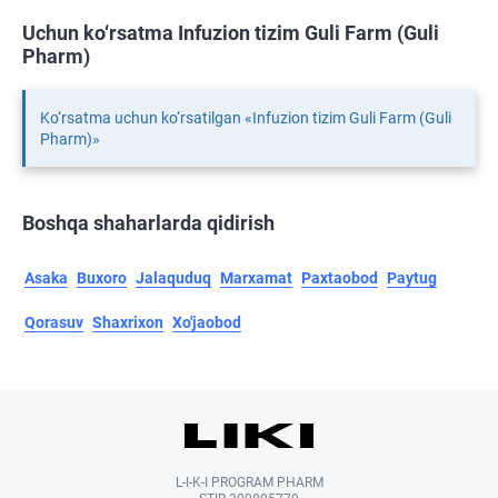
Uchun ko‘rsatma Infuzion tizim Guli Farm (Guli
Pharm)
Ko‘rsatma uchun ko‘rsatilgan «Infuzion tizim Guli Farm (Guli
Pharm)»
Boshqa shaharlarda qidirish
Asaka
Buxoro
Jalaquduq
Marxamat
Paxtaobod
Paytug
Qorasuv
Shaxrixon
Xo'jaobod
L-I-K-I PROGRAM PHARM