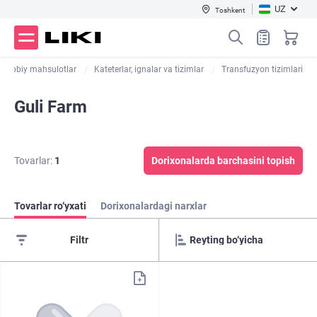
UZ
Toshkent
Tibbiy mahsulotlar
Kateterlar, ignalar va tizimlar
Transfuzyon tizimlari
Guli Farm
Tovarlar:
1
Dorixonalarda barchasini topish
Tovarlar ro‘yxati
Dorixonalardagi narxlar
Filtr