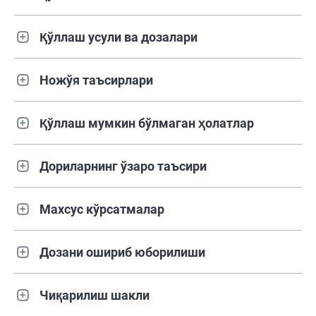
Қўллаш усули ва дозалари
Ножўя таъсирлари
Қўллаш мумкин бўлмаган ҳолатлар
Дориларнинг ўзаро таъсири
Махсус кўрсатмалар
Дозани ошириб юборилиши
Чиқарилиш шакли