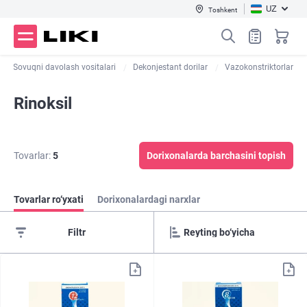
UZ
Toshkent
Sovuqni davolash vositalari
Dekonjestant dorilar
Vazokonstriktorlar
Rinoksil
Tovarlar:
5
Dorixonalarda barchasini topish
Tovarlar ro‘yxati
Dorixonalardagi narxlar
Filtr