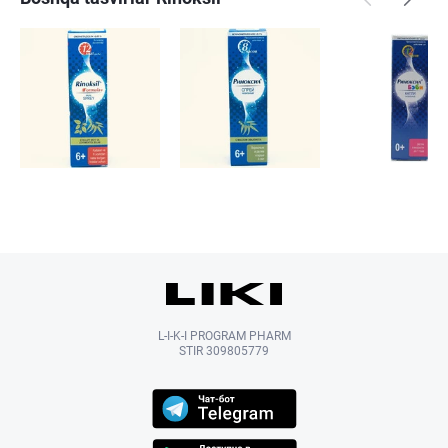
L-I-K-I PROGRAM PHARM
STIR 309805779