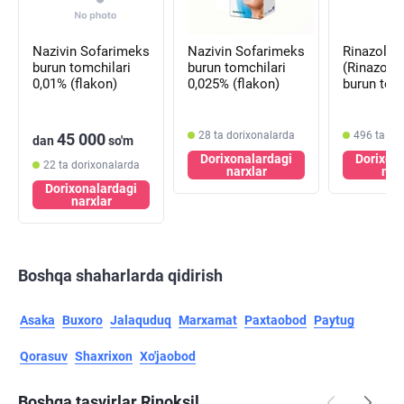
Nazivin Sofarimeks
Nazivin Sofarimeks
Rinazolin
burun tomchilari
burun tomchilari
(Rinazoli
0,01% (flakon)
0,025% (flakon)
burun tom
0,1 mg/ml
(shisha)
28 ta dorixonalarda
496 ta do
45 000
dan
so'm
Dorixonalardagi
Dorixon
22 ta dorixonalarda
narxlar
nar
Dorixonalardagi
narxlar
Boshqa shaharlarda qidirish
Asaka
Buxoro
Jalaquduq
Marxamat
Paxtaobod
Paytug
Qorasuv
Shaxrixon
Xo'jaobod
Boshqa tasvirlar Rinoksil