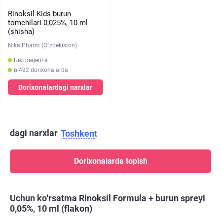
Rinoksil Kids burun
tomchilari 0,025%, 10 ml
(shisha)
Nika Pharm (O`zbekiston)
Без рецепта
в 492 dorixonalarda
Dorixonalardagi narxlar
dagi narxlar
Toshkent
Dorixonalarda topish
Uchun ko‘rsatma Rinoksil Formula + burun spreyi
0,05%, 10 ml (flakon)