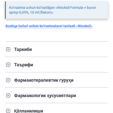
Ko‘rsatma uchun ko‘rsatilgan «Rinoksil Formula + burun
spreyi 0,05%, 10 ml (flakon)»
Boshqa turlari uchun ko‘rsatmalarni tanlash «Rinoksil»
Таркиби
Таърифи
Фармакотерапевтик гуруҳи
Фармакологик ҳусусиятлари
Қўлланилиши