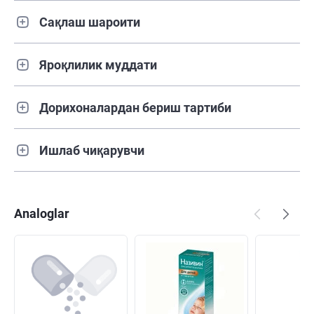
Сақлаш шароити
Яроқлилик муддати
Дорихоналардан бериш тартиби
Ишлаб чиқарувчи
Analoglar