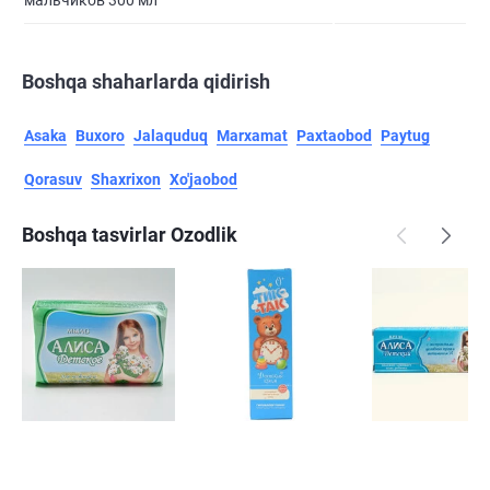
мальчиков 300 мл
Boshqa shaharlarda qidirish
Asaka
Buxoro
Jalaquduq
Marxamat
Paxtaobod
Paytug
Qorasuv
Shaxrixon
Xo'jaobod
Boshqa tasvirlar Ozodlik