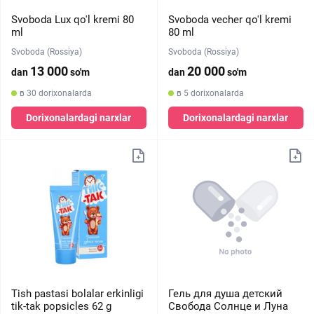
Svoboda Lux qo'l kremi 80
Svoboda vecher qo'l kremi
ml
80 ml
Svoboda (Rossiya)
Svoboda (Rossiya)
13 000
20 000
dan
so'm
dan
so'm
в 30 dorixonalarda
в 5 dorixonalarda
Dorixonalardagi narxlar
Dorixonalardagi narxlar
Tish pastasi bolalar erkinligi
Гель для душа детский
tik-tak popsicles 62 g
Свобода Солнце и Луна