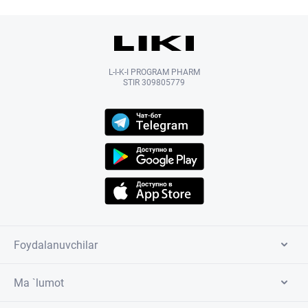
L-I-K-I PROGRAM PHARM
STIR 309805779
Foydalanuvchilar
Ma `lumot