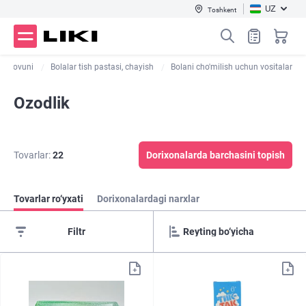
UZ
Toshkent
ar sovuni
Bolalar tish pastasi, chayish
Bolani cho'milish uchun vositalar
Ozodlik
Tovarlar:
22
Dorixonalarda barchasini topish
Tovarlar ro‘yxati
Dorixonalardagi narxlar
Filtr