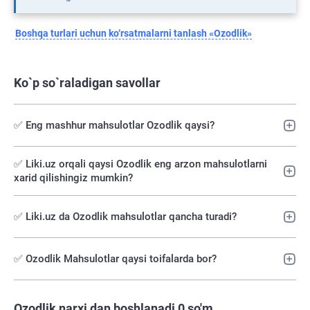
Boshqa turlari uchun ko‘rsatmalarni tanlash «Ozodlik»
Ko`p so`raladigan savollar
✅ Eng mashhur mahsulotlar Ozodlik qaysi?
✅️ Liki.uz orqali qaysi Ozodlik eng arzon mahsulotlarni
xarid qilishingiz mumkin?
✅ Liki.uz da Ozodlik mahsulotlar qancha turadi?
✅ Ozodlik Mahsulotlar qaysi toifalarda bor?
Ozodlik narxi dan boshlanadi 0 so'm