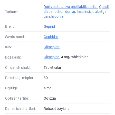
Dori vositalari va profilaktik dorilar
,
Qandli
diabet uchun dorilar
,
Insulinsiz diabetga
Turkum:
qarshi dorilar
Brend:
Gepirid
Savdo nomi:
Gepirid 4
INN:
Glimepirid
Glimepirid
: 4 mg/tabletkalar
Dozalash:
Chiqarish shakli:
Tabletkalar
Paketdagi miqdor:
30
Og'irligi:
4 mg
Qo'llash tartibi:
Og`izga
Dam olish shartlari:
Retsept bo'yicha