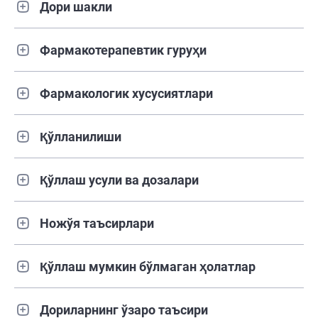
Дори шакли
Фармакотерапевтик гуруҳи
Фармакологик хусусиятлари
Қўлланилиши
Қўллаш усули ва дозалари
Ножўя таъсирлари
Қўллаш мумкин бўлмаган ҳолатлар
Дориларнинг ўзаро таъсири