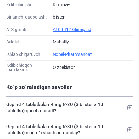
Kelib chiqishi:
Kimyoviy
Birlamchi qadoqlash:
blister
ATХ guruhi:
A10BB12 Glimepirid
Belgisi:
Mahalliy
Ishlab chiqaruvchi:
Nobel-Pharmsanoat
Kelib chiqqan
O`zbekiston
mamlakati:
Ko`p so`raladigan savollar
Gepirid 4 tabletkalari 4 mg №30 (3 blister х 10
tabletka) qancha turadi?
Gepirid 4 tabletkalari 4 mg №30 (3 blister х 10
tabletka) ning o`xshashlari qanday?