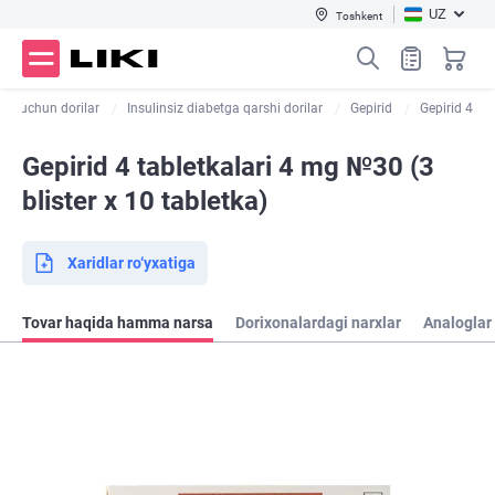
UZ
Toshkent
bet uchun dorilar
Insulinsiz diabetga qarshi dorilar
Gepirid
Gepirid 4
Gepirid 4 tabletkalari 4 mg №30 (3
blister х 10 tabletka)
Xaridlar ro‘yxatiga
Tovar haqida hamma narsa
Dorixonalardagi narxlar
Analoglar