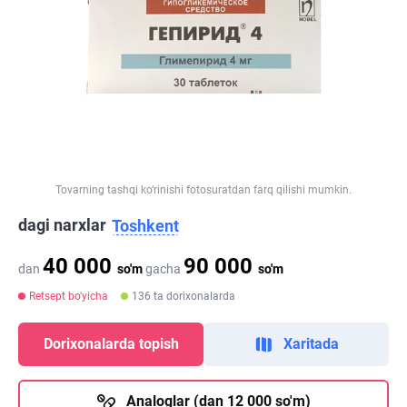
Tovarning tashqi ko‘rinishi fotosuratdan farq qilishi mumkin.
dagi narxlar
Toshkent
40 000
90 000
dan
so'm
gacha
so'm
Retsept bo'yicha
136 ta dorixonalarda
Dorixonalarda topish
Xaritada
Analoglar (dan 12 000 so'm)