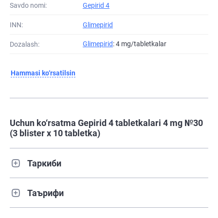
Savdo nomi:
Gepirid 4
INN:
Glimepirid
Glimepirid
: 4 mg/tabletkalar
Dozalash:
Hammasi ko‘rsatilsin
Uchun ko‘rsatma Gepirid 4 tabletkalari 4 mg №30
(3 blister х 10 tabletka)
Таркиби
Таърифи