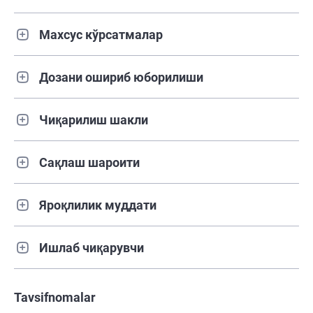
Махсус кўрсатмалар
Дозани ошириб юборилиши
Чиқарилиш шакли
Сақлаш шароити
Яроқлилик муддати
Ишлаб чиқарувчи
Tavsifnomalar