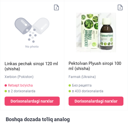
Pektolvan Plyush siropi 100
Linkas pechak siropi 120 ml
ml (shisha)
(shisha)
Farmak (Ukraina)
Xerbion (Pokiston)
Без рецепта
Retsept bo'yicha
в 433 dorixonalarda
в 2 dorixonalarda
Dorixonalardagi narxlar
Dorixonalardagi narxlar
Boshqa dozada to'liq analog