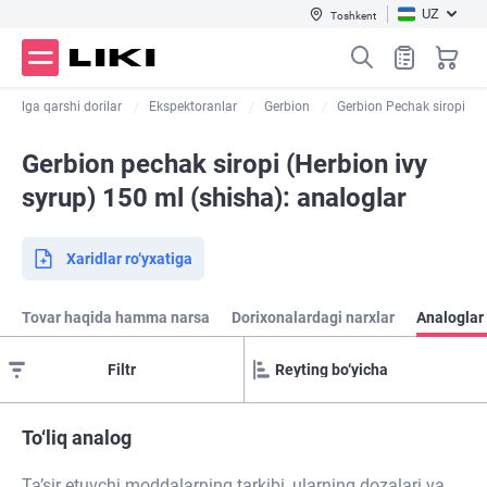
UZ
Toshkent
'talga qarshi dorilar
Ekspektoranlar
Gerbion
Gerbion Pechak siropi
Gerbion pechak siropi (Herbion ivy
syrup) 150 ml (shisha): analoglar
Xaridlar ro‘yxatiga
Tovar haqida hamma narsa
Dorixonalardagi narxlar
Analoglar
Filtr
To‘liq analog
Ta’sir etuvchi moddalarning tarkibi, ularning dozalari va