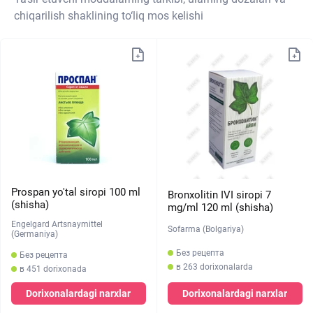
chiqarilish shaklining to‘liq mos kelishi
Prospan yo'tal siropi 100 ml
Bronxolitin IVI siropi 7
(shisha)
mg/ml 120 ml (shisha)
Engelgard Artsnaymittel
Sofarma (Bolgariya)
(Germaniya)
Без рецепта
Без рецепта
в 263 dorixonalarda
в 451 dorixonada
Dorixonalardagi narxlar
Dorixonalardagi narxlar