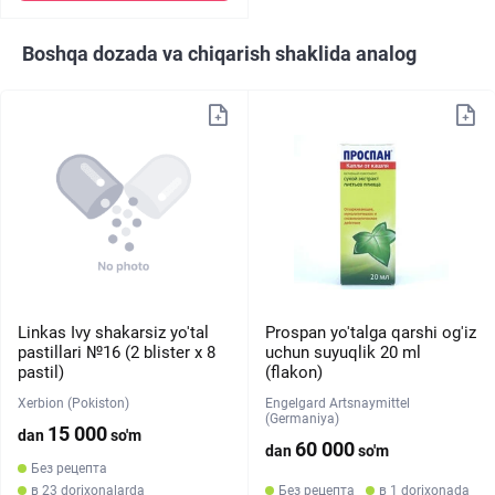
Boshqa dozada va chiqarish shaklida analog
Linkas Ivy shakarsiz yo'tal
Prospan yo'talga qarshi og'iz
pastillari №16 (2 blister х 8
uchun suyuqlik 20 ml
pastil)
(flakon)
Xerbion (Pokiston)
Engelgard Artsnaymittel
(Germaniya)
15 000
dan
so'm
60 000
dan
so'm
Без рецепта
в 23 dorixonalarda
Без рецепта
в 1 dorixonada