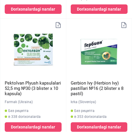
Dorixonalardagi narxlar
Dorixonalardagi narxlar
Pektolvan Plyush kapsulalari
Gerbion Ivy (Herbion Ivy)
52,5 mg №30 (3 blister х 10
pastillari №16 (2 blister х 8
kapsula)
pastil)
Farmak (Ukraina)
krka (Sloveniya)
Без рецепта
Без рецепта
в 338 dorixonalarda
в 353 dorixonalarda
Dorixonalardagi narxlar
Dorixonalardagi narxlar