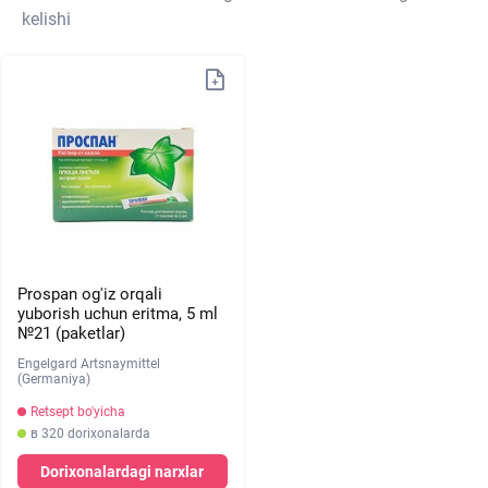
kelishi
Prospan og'iz orqali
yuborish uchun eritma, 5 ml
№21 (paketlar)
Engelgard Artsnaymittel
(Germaniya)
Retsept bo'yicha
в 320 dorixonalarda
Dorixonalardagi narxlar