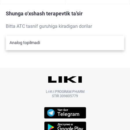
Shunga o‘xshash terapevtik ta’sir
Bitta ATC tasnif guruhiga kiradigan dorilar
Analog topilmadi
L-I-K-I PROGRAM PHARM
STIR 309805779