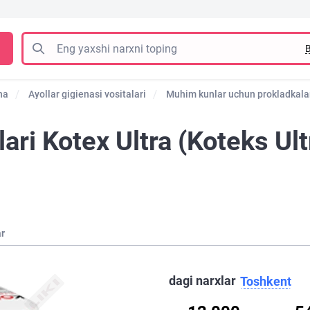
B
na
Ayollar gigienasi vositalari
Muhim kunlar uchun prokladkala
ari Kotex Ultra (Koteks Ul
ar
dagi narxlar
Toshkent