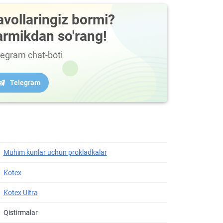
avollaringiz bormi?
armikdan so'rang!
legram chat-boti
Telegram
Muhim kunlar uchun prokladkalar
Kotex
Kotex Ultra
Qistirmalar