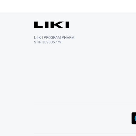
L-I-K-I PROGRAM PHARM
STIR 309805779