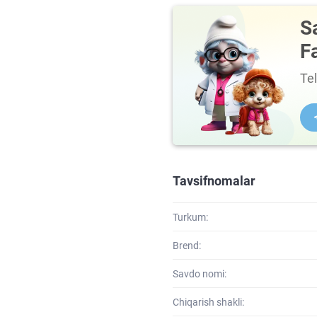
S
F
Te
Tavsifnomalar
Turkum:
Brend:
Savdo nomi:
Chiqarish shakli: