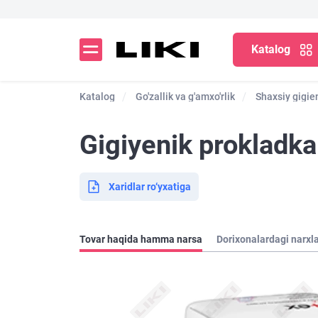
Katalog
Katalog
Go'zallik va g'amxo'rlik
Shaxsiy gigie
Gigiyenik prokladkal
Xaridlar ro‘yxatiga
Tovar haqida hamma narsa
Dorixonalardagi narxl