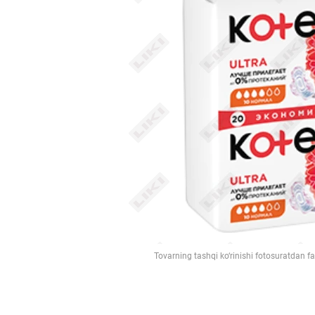
Tovarning tashqi ko‘rinishi fotosuratdan f