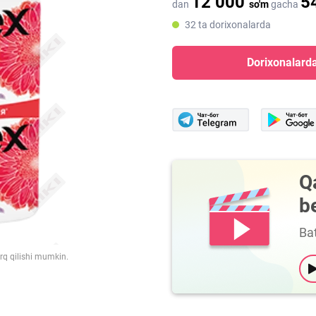
12 000
5
dan
so'm
gacha
32 ta dorixonalarda
Dorixonalarda
Q
b
Bat
arq qilishi mumkin.