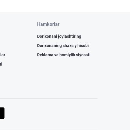
Hamkorlar
Dorixonani joylashtiring
Dorixonaning shaxsiy hisobi
lar
Reklama va homiylik siyosati
ti