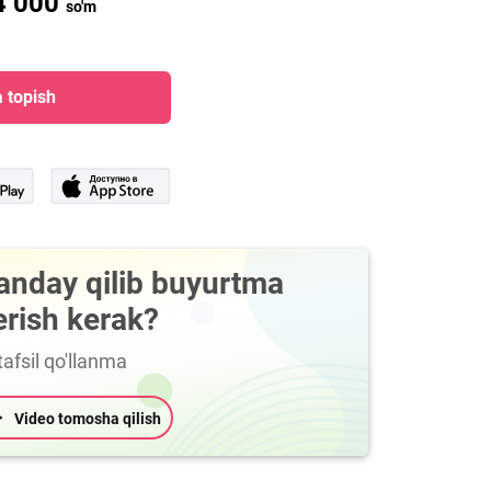
4 000
so'm
 topish
anday qilib buyurtma
erish kerak?
afsil qo'llanma
Video tomosha qilish