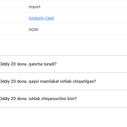
Import
Kimberly-Clark
AQSh
 Oddiy 20 dona. qancha turadi?
) Oddiy 20 dona. qaysi mamlakat ishlab chiqarilgan?
 Oddiy 20 dona. ishlab chiqaruvchisi kim?