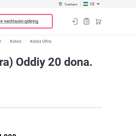
UZ
Toshkent
ir nechtasini qidiring
r
Kotex
Kotex Ultra
tra) Oddiy 20 dona.