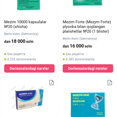
Mezim 10000 kapsulalar
Mezim Forte (Mezym Forte)
№20 (shisha)
plyonka bilan qoplangan
planshetlar №20 (1 blister)
Berlin-Xemi (Germaniya)
Berlin-Xemi (Germaniya)
18 000
dan
so'm
16 000
dan
so'm
Без рецепта
Без рецепта
в 232 dorixonalarda
в 283 dorixonalarda
Dorixonalardagi narxlar
Dorixonalardagi narxlar