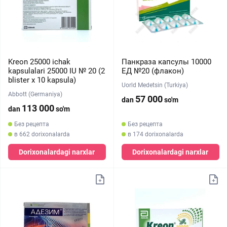
Kreon 25000 ichak
Панкраза капсулы 10000
kapsulalari 25000 IU № 20 (2
ЕД №20 (флакон)
blister х 10 kapsula)
Uorld Medetsin (Turkiya)
Abbott (Germaniya)
57 000
dan
so'm
113 000
dan
so'm
Без рецепта
Без рецепта
в 662 dorixonalarda
в 174 dorixonalarda
Dorixonalardagi narxlar
Dorixonalardagi narxlar