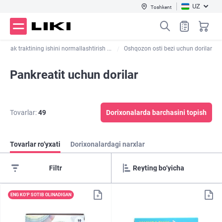
UZ
Toshkent
chak traktining ishini normallashtirish ...
Oshqozon osti bezi uchun dorilar
Pankreatit uchun dorilar
Tovarlar:
49
Dorixonalarda barchasini topish
Tovarlar ro‘yxati
Dorixonalardagi narxlar
Filtr
ENG KO‘P SOTIB OLINADIGAN