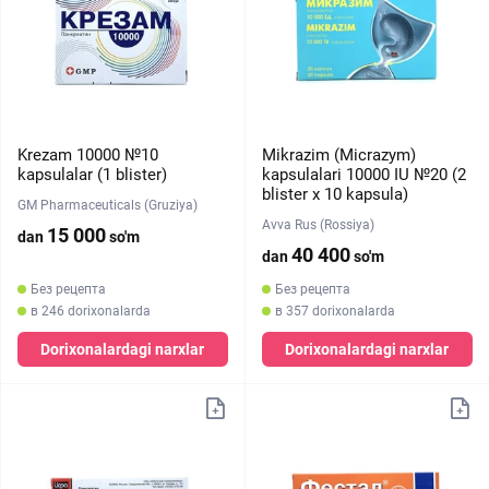
Krezam 10000 №10
Mikrazim (Micrazym)
kapsulalar (1 blister)
kapsulalari 10000 IU №20 (2
blister х 10 kapsula)
GM Pharmaceuticals (Gruziya)
Avva Rus (Rossiya)
15 000
dan
so'm
40 400
dan
so'm
Без рецепта
Без рецепта
в 246 dorixonalarda
в 357 dorixonalarda
Dorixonalardagi narxlar
Dorixonalardagi narxlar