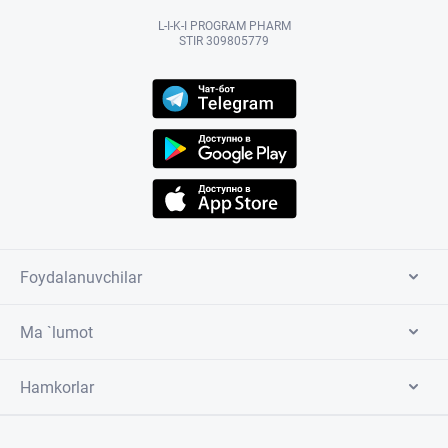
L-I-K-I PROGRAM PHARM
STIR 309805779
Foydalanuvchilar
Ma `lumot
Hamkorlar