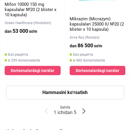
Mifon 10000 150 mg
kapsulalar №20 (2 blister х
10 kapsula)
Mikrazim (Micrazym)
Ocean Healthcare (Hindiston)
kapsulalari 25000 IU №20 (2
blister х 10 kapsula)
53 000
dan
so'm
Avva Rus (Rossiya)
86 500
dan
so'm
Без рецепта
Без рецепта
в 209 dorixonalarda
в 480 dorixonalarda
Dorixonalardagi narxlar
Dorixonalardagi narxlar
Hammasini ko‘rsatish
Sahifa
1 ichidan 5