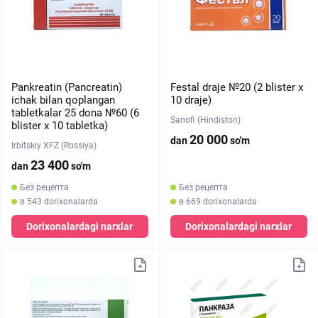
Pankreatin (Pancreatin)
Festal draje №20 (2 blister х
ichak bilan qoplangan
10 draje)
tabletkalar 25 dona №60 (6
Sanofi (Hindiston)
blister х 10 tabletka)
20 000
dan
so'm
Irbitskiy XFZ (Rossiya)
23 400
dan
so'm
Без рецепта
Без рецепта
в 543 dorixonalarda
в 669 dorixonalarda
Dorixonalardagi narxlar
Dorixonalardagi narxlar