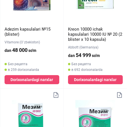
Adezim kapsulalari №15
Kreon 10000 ichak
(blister)
kapsulalari 10000 IU № 20 (2
blister х 10 kapsula)
Vitamore (O`zbekiston)
Abbott (Germaniya)
48 000
dan
so'm
54 999
dan
so'm
Без рецепта
Без рецепта
в 259 dorixonalarda
в 692 dorixonalarda
Dorixonalardagi narxlar
Dorixonalardagi narxlar