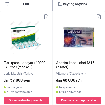
Filtr
Панкраза капсулы 10000
Adezim kapsulalari №15
ЕД №20 (флакон)
(blister)
Uorld Medetsin (Turkiya)
Vitamore (O`zbekiston)
57 000
48 000
dan
so'm
dan
so'm
Без рецепта
Без рецепта
в 172 dorixonalarda
в 261 dorixonada
Dorixonalardagi narxlar
Dorixonalardagi narxlar