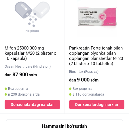
Mifon 25000 300 mg
Pankreatin Forte ichak bilan
kapsulalar №20 (2 blister х
qoplangan plyonka bilan
10 kapsula)
qoplangan planshetlar № 20
(2 blister х 10 tabletka)
Ocean Healthcare (Hindiston)
Biosintez (Rossiya)
87 900
dan
so'm
9 000
dan
so'm
Без рецепта
Без рецепта
в 230 dorixonalarda
в 110 dorixonalarda
Dorixonalardagi narxlar
Dorixonalardagi narxlar
Hammasini ko‘rsatish