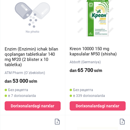
Kreon 10000 150 mg
Enzim (Enzimin) ichak bilan
kapsulalar №50 (shisha)
qoplangan tabletkalar 140
mg №20 (2 blister х 10
Abbott (Germaniya)
tabletka)
65 700
dan
so'm
ATM Pharm (O`zbekiston)
53 000
dan
so'm
Без рецепта
Без рецепта
в 7 dorixonalarda
в 339 dorixonalarda
Dorixonalardagi narxlar
Dorixonalardagi narxlar