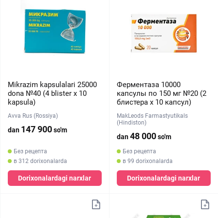
Mikrazim kapsulalari 25000
Ферментаза 10000
dona №40 (4 blister х 10
капсулы по 150 мг №20 (2
kapsula)
блистера х 10 капсул)
Avva Rus (Rossiya)
MakLeods Farmastyutikals
(Hindiston)
147 900
dan
so'm
48 000
dan
so'm
Без рецепта
Без рецепта
в 312 dorixonalarda
в 99 dorixonalarda
Dorixonalardagi narxlar
Dorixonalardagi narxlar