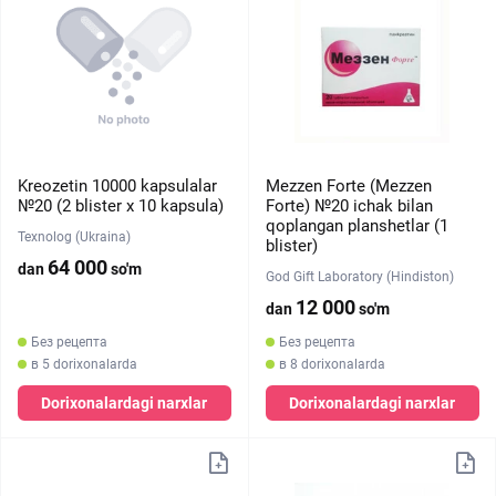
Kreozetin 10000 kapsulalar
Mezzen Forte (Mezzen
№20 (2 blister х 10 kapsula)
Forte) №20 ichak bilan
qoplangan planshetlar (1
Texnolog (Ukraina)
blister)
64 000
dan
so'm
God Gift Laboratory (Hindiston)
12 000
dan
so'm
Без рецепта
Без рецепта
в 5 dorixonalarda
в 8 dorixonalarda
Dorixonalardagi narxlar
Dorixonalardagi narxlar