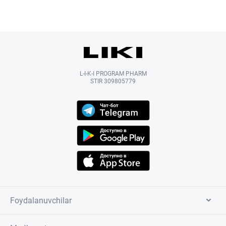
L-I-K-I PROGRAM PHARM
STIR 309805779
Foydalanuvchilar