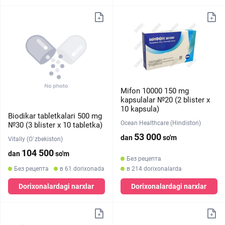
Mifon 10000 150 mg
kapsulalar №20 (2 blister х
10 kapsula)
Biodikar tabletkalari 500 mg
Ocean Healthcare (Hindiston)
№30 (3 blister х 10 tabletka)
53 000
dan
so'm
Vitally (O`zbekiston)
104 500
dan
so'm
Без рецепта
Без рецепта
в 61 dorixonada
в 214 dorixonalarda
Dorixonalardagi narxlar
Dorixonalardagi narxlar