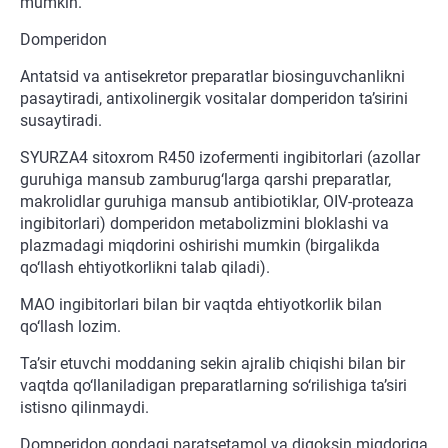
mumkin.
Domperidon
Antatsid va antisekretor preparatlar biosinguvchanlikni
pasaytiradi, antixolinergik vositalar domperidon ta’sirini
susaytiradi.
SYURZA4 sitoxrom R450 izofermenti ingibitorlari (azollar
guruhiga mansub zamburug‘larga qarshi preparatlar,
makrolidlar guruhiga mansub antibiotiklar, OIV-proteaza
ingibitorlari) domperidon metabolizmini bloklashi va
plazmadagi miqdorini oshirishi mumkin (birgalikda
qo‘llash ehtiyotkorlikni talab qiladi).
MAO ingibitorlari bilan bir vaqtda ehtiyotkorlik bilan
qo‘llash lozim.
Ta’sir etuvchi moddaning sekin ajralib chiqishi bilan bir
vaqtda qo‘llaniladigan preparatlarning so‘rilishiga ta’siri
istisno qilinmaydi.
Domperidon qondagi paratsetamol va digoksin miqdoriga