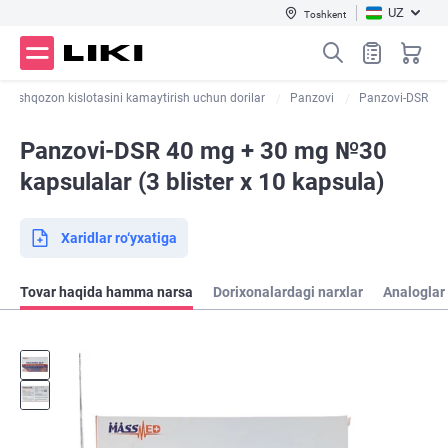
UZ
Toshkent
Oshqozon kislotasini kamaytirish uchun dorilar
Panzovi
Panzovi-DSR
Panzovi-DSR 40 mg + 30 mg №30
kapsulalar (3 blister х 10 kapsula)
Xaridlar ro‘yxatiga
Tovar haqida hamma narsa
Dorixonalardagi narxlar
Analoglar