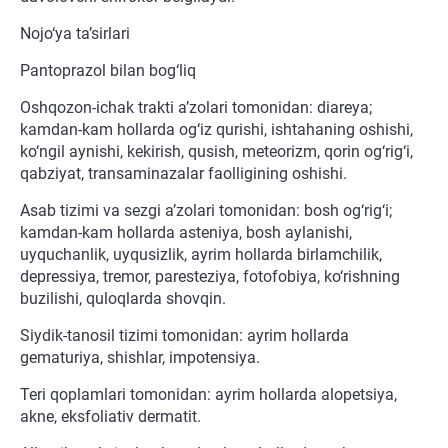
Nojo‘ya ta’sirlari
Pantoprazol bilan bog‘liq
Oshqozon-ichak trakti a’zolari tomonidan: diareya;
kamdan-kam hollarda og‘iz qurishi, ishtahaning oshishi,
ko‘ngil aynishi, kekirish, qusish, meteorizm, qorin og‘rig‘i,
qabziyat, transaminazalar faolligining oshishi.
Asab tizimi va sezgi a’zolari tomonidan: bosh og‘rig‘i;
kamdan-kam hollarda asteniya, bosh aylanishi,
uyquchanlik, uyqusizlik, ayrim hollarda birlamchilik,
depressiya, tremor, paresteziya, fotofobiya, ko‘rishning
buzilishi, quloqlarda shovqin.
Siydik-tanosil tizimi tomonidan: ayrim hollarda
gematuriya, shishlar, impotensiya.
Teri qoplamlari tomonidan: ayrim hollarda alopetsiya,
akne, eksfoliativ dermatit.