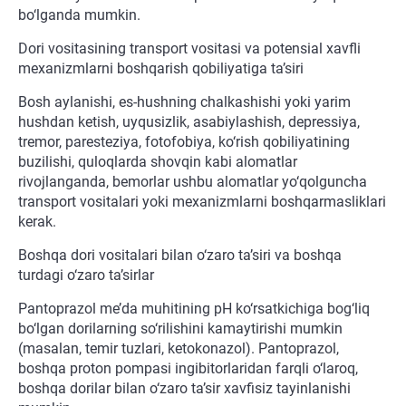
bo‘lganda mumkin.
Dori vositasining transport vositasi va potensial xavfli
mexanizmlarni boshqarish qobiliyatiga ta’siri
Bosh aylanishi, es-hushning chalkashishi yoki yarim
hushdan ketish, uyqusizlik, asabiylashish, depressiya,
tremor, paresteziya, fotofobiya, ko‘rish qobiliyatining
buzilishi, quloqlarda shovqin kabi alomatlar
rivojlanganda, bemorlar ushbu alomatlar yo‘qolguncha
transport vositalari yoki mexanizmlarni boshqarmasliklari
kerak.
Boshqa dori vositalari bilan o‘zaro ta’siri va boshqa
turdagi o‘zaro ta’sirlar
Pantoprazol me’da muhitining pH ko‘rsatkichiga bog‘liq
bo‘lgan dorilarning so‘rilishini kamaytirishi mumkin
(masalan, temir tuzlari, ketokonazol). Pantoprazol,
boshqa proton pompasi ingibitorlaridan farqli o‘laroq,
boshqa dorilar bilan o‘zaro ta’sir xavfisiz tayinlanishi