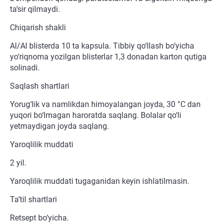
ta’sir qilmaydi.
Chiqarish shakli
Al/Al blisterda 10 ta kapsula. Tibbiy qo‘llash bo‘yicha
yo‘riqnoma yozilgan blisterlar 1,3 donadan karton qutiga
solinadi.
Saqlash shartlari
Yorug‘lik va namlikdan himoyalangan joyda, 30 °C dan
yuqori bo‘lmagan haroratda saqlang. Bolalar qo‘li
yetmaydigan joyda saqlang.
Yaroqlilik muddati
2 yil.
Yaroqlilik muddati tugaganidan keyin ishlatilmasin.
Ta’til shartlari
Retsept bo‘yicha.