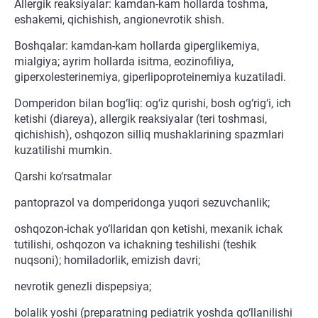
Allergik reaksiyalar: kamdan-kam hollarda toshma,
eshakemi, qichishish, angionevrotik shish.
Boshqalar: kamdan-kam hollarda giperglikemiya,
mialgiya; ayrim hollarda isitma, eozinofiliya,
giperxolesterinemiya, giperlipoproteinemiya kuzatiladi.
Domperidon bilan bog‘liq: og‘iz qurishi, bosh og‘rig‘i, ich
ketishi (diareya), allergik reaksiyalar (teri toshmasi,
qichishish), oshqozon silliq mushaklarining spazmlari
kuzatilishi mumkin.
Qarshi ko‘rsatmalar
pantoprazol va domperidonga yuqori sezuvchanlik;
oshqozon-ichak yo‘llaridan qon ketishi, mexanik ichak
tutilishi, oshqozon va ichakning teshilishi (teshik
nuqsoni); homiladorlik, emizish davri;
nevrotik genezli dispepsiya;
bolalik yoshi (preparatning pediatrik yoshda qo‘llanilishi