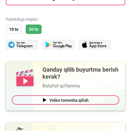
Paketdagi miqdor:
10 ta
30 ta
Qanday qilib buyurtma berish
kerak?
Batafsil qo'llanma
Video tomosha qilish