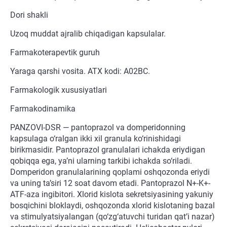
Dori shakli
Uzoq muddat ajralib chiqadigan kapsulalar.
Farmakoterapevtik guruh
Yaraga qarshi vosita. ATX kodi: A02BC.
Farmakologik xususiyatlari
Farmakodinamika
PANZOVI-DSR — pantoprazol va domperidonning
kapsulaga o‘ralgan ikki xil granula ko‘rinishidagi
birikmasidir. Pantoprazol granulalari ichakda eriydigan
qobiqqa ega, ya’ni ularning tarkibi ichakda so‘riladi.
Domperidon granulalarining qoplami oshqozonda eriydi
va uning ta’siri 12 soat davom etadi. Pantoprazol N+-K+-
ATF-aza ingibitori. Xlorid kislota sekretsiyasining yakuniy
bosqichini bloklaydi, oshqozonda xlorid kislotaning bazal
va stimulyatsiyalangan (qo‘zg‘atuvchi turidan qat’i nazar)