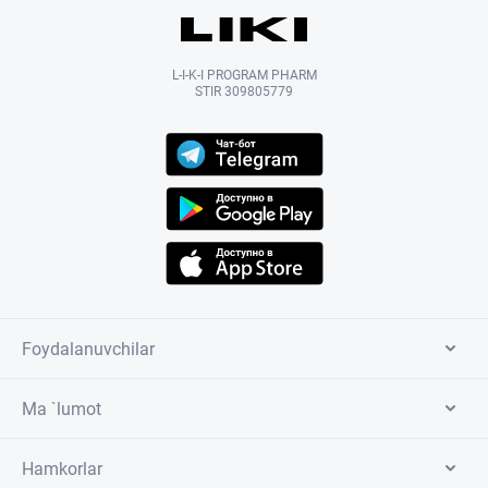
L-I-K-I PROGRAM PHARM
STIR 309805779
Foydalanuvchilar
Ma `lumot
Hamkorlar