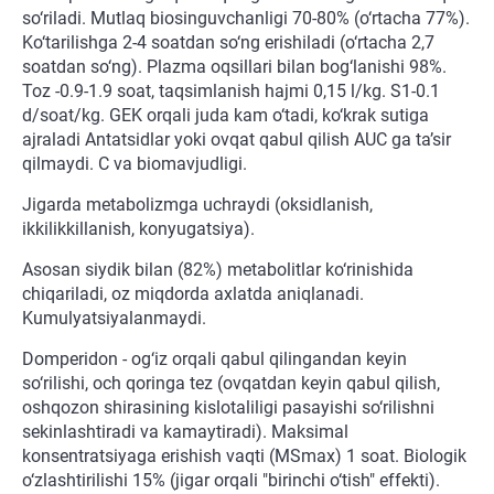
so‘riladi. Mutlaq biosinguvchanligi 70-80% (o‘rtacha 77%).
Ko‘tarilishga 2-4 soatdan so‘ng erishiladi (o‘rtacha 2,7
soatdan so‘ng). Plazma oqsillari bilan bog‘lanishi 98%.
Toz -0.9-1.9 soat, taqsimlanish hajmi 0,15 l/kg. S1-0.1
d/soat/kg. GEK orqali juda kam o‘tadi, ko‘krak sutiga
ajraladi Antatsidlar yoki ovqat qabul qilish AUC ga ta’sir
qilmaydi. C va biomavjudligi.
Jigarda metabolizmga uchraydi (oksidlanish,
ikkilikkillanish, konyugatsiya).
Asosan siydik bilan (82%) metabolitlar ko‘rinishida
chiqariladi, oz miqdorda axlatda aniqlanadi.
Kumulyatsiyalanmaydi.
Domperidon - og‘iz orqali qabul qilingandan keyin
so‘rilishi, och qoringa tez (ovqatdan keyin qabul qilish,
oshqozon shirasining kislotaliligi pasayishi so‘rilishni
sekinlashtiradi va kamaytiradi). Maksimal
konsentratsiyaga erishish vaqti (MSmax) 1 soat. Biologik
o‘zlashtirilishi 15% (jigar orqali "birinchi o‘tish" effekti).