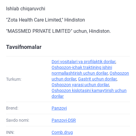
Ishlab chiqaruvchi
"Zota Health Care Limited," Hindiston
"MASSMED PRIVATE LIMITED" uchun, Hindiston.
Tavsifnomalar
Dori vositalari va profilaktik dorilar
,
Oshqozon-ichak traktining ishini
normallashtirish uchun dorilar
,
Oshqozon
uchun dorilar
,
Gastrit uchun dorilar
,
Turkum:
Oshqozon yarasi uchun dorilar
,
Oshqozon kislotasini kamaytirish uchun
dorilar
Brend:
Panzovi
Savdo nomi:
Panzovi-DSR
INN:
Comb.drug