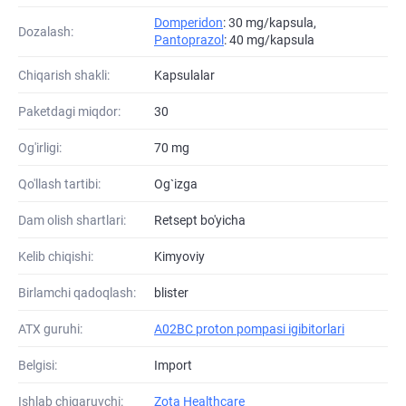
Domperidon
: 30 mg/kapsula,
Dozalash:
Pantoprazol
: 40 mg/kapsula
Chiqarish shakli:
Kapsulalar
Paketdagi miqdor:
30
Og'irligi:
70 mg
Qo'llash tartibi:
Og`izga
Dam olish shartlari:
Retsept bo'yicha
Kelib chiqishi:
Kimyoviy
Birlamchi qadoqlash:
blister
ATХ guruhi:
A02BC proton pompasi igibitorlari
Belgisi:
Import
Ishlab chiqaruvchi:
Zota Healthcare