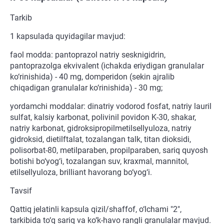
Tarkib
1 kapsulada quyidagilar mavjud:
faol modda: pantoprazol natriy sesknigidrin,
pantoprazolga ekvivalent (ichakda eriydigan granulalar
ko‘rinishida) - 40 mg, domperidon (sekin ajralib
chiqadigan granulalar ko‘rinishida) - 30 mg;
yordamchi moddalar: dinatriy vodorod fosfat, natriy lauril
sulfat, kalsiy karbonat, polivinil povidon K-30, shakar,
natriy karbonat, gidroksipropilmetilsellyuloza, natriy
gidroksid, dietilftalat, tozalangan talk, titan dioksidi,
polisorbat-80, metilparaben, propilparaben, sariq quyosh
botishi bo‘yog‘i, tozalangan suv, kraxmal, mannitol,
etilsellyuloza, brilliant havorang bo‘yog‘i.
Tavsif
Qattiq jelatinli kapsula qizil/shaffof, o‘lchami "2",
tarkibida to‘q sariq va ko‘k-havo rangli granulalar mavjud.