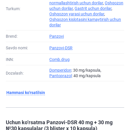
normallashtirish uchun dorilar
,
Oshqozon
uchun dorilar
,
Gastrit uchun dorilar
,
Turkum:
Oshqozon yarasi uchun dorilar
,
Oshqozon kislotasini kamaytirish uchun
dorilar
Brend:
Panzovi
Savdo nomi:
Panzovi-DSR
INN:
Comb.drug
Domperidon
: 30 mg/kapsula,
Dozalash:
Pantoprazol
: 40 mg/kapsula
Hammasi ko‘rsatilsin
Uchun ko‘rsatma Panzovi-DSR 40 mg + 30 mg
№30 kapsulalar (3 blister х 10 kapsula)