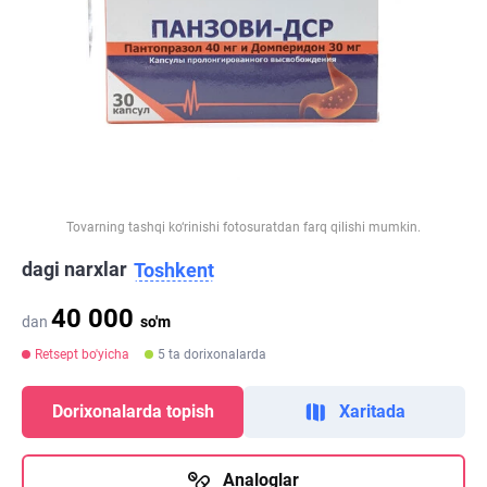
Tovarning tashqi ko‘rinishi fotosuratdan farq qilishi mumkin.
dagi narxlar
Toshkent
40 000
dan
so'm
Retsept bo'yicha
5 ta dorixonalarda
Dorixonalarda topish
Xaritada
Analoglar