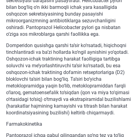
sekretsiyasi darajasini pasaytiradi. Helicobacter pylori
bilan bog‘liq o‘n ikki barmoqli ichak yara kasalligida
oshqozon sekretsiyasining bunday pasayishi
mikroorganizmning antibiotiklarga sezuvchanligini
oshiradi. Pantoprazol Helicobacter pylori ga nisbatan
o‘ziga xos mikroblarga qarshi faollikka ega.
Domperidon qusishga qarshi ta’sir ko‘rsatadi, hiqichoqni
tinchlantiradi va ba’zi hollarda ko‘ngil aynishini yo‘qotadi.
Oshqozon-ichak traktining harakat faolligiga tartibga
soluvchi va me’yorlashtiruvchi ta’sir ko‘rsatadi, bu esa
oshqozon-ichak traktining dofamin retseptorlariga (D2)
bloklovchi ta’siri bilan bog‘liq. Ta’siri bo‘yicha
metoklopramidga yaqin bo‘lib, metoklopramiddan farqli
o‘laroq, gematoensefalik to‘siqdan (qon va miya to‘qimasi
o‘rtasidagi to‘siq) o‘tmaydi va ekstrapiramidal buzilishlarni
(harakatlar hajmining kamayishi va titrash bilan harakat
koordinatsiyasining buzilishi) keltirib chiqarmaydi.
Farmakokinetika
Pantoprazol ichga qabul qilingandan so‘ng tez va to‘liq