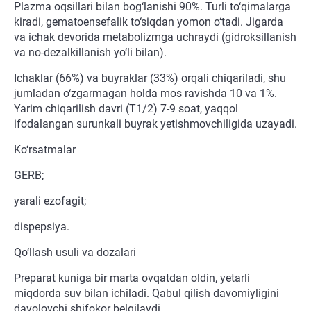
Plazma oqsillari bilan bog‘lanishi 90%. Turli to‘qimalarga
kiradi, gematoensefalik to‘siqdan yomon o‘tadi. Jigarda
va ichak devorida metabolizmga uchraydi (gidroksillanish
va no-dezalkillanish yo‘li bilan).
Ichaklar (66%) va buyraklar (33%) orqali chiqariladi, shu
jumladan o‘zgarmagan holda mos ravishda 10 va 1%.
Yarim chiqarilish davri (T1/2) 7-9 soat, yaqqol
ifodalangan surunkali buyrak yetishmovchiligida uzayadi.
Ko‘rsatmalar
GERB;
yarali ezofagit;
dispepsiya.
Qo‘llash usuli va dozalari
Preparat kuniga bir marta ovqatdan oldin, yetarli
miqdorda suv bilan ichiladi. Qabul qilish davomiyligini
davolovchi shifokor belgilaydi.