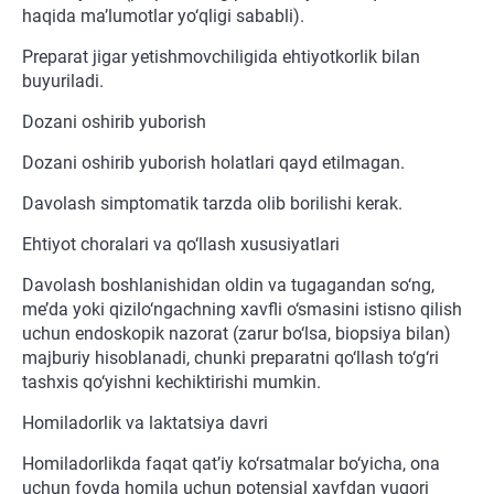
haqida ma’lumotlar yo‘qligi sababli).
Preparat jigar yetishmovchiligida ehtiyotkorlik bilan
buyuriladi.
Dozani oshirib yuborish
Dozani oshirib yuborish holatlari qayd etilmagan.
Davolash simptomatik tarzda olib borilishi kerak.
Ehtiyot choralari va qo‘llash xususiyatlari
Davolash boshlanishidan oldin va tugagandan so‘ng,
me’da yoki qizilo‘ngachning xavfli o‘smasini istisno qilish
uchun endoskopik nazorat (zarur bo‘lsa, biopsiya bilan)
majburiy hisoblanadi, chunki preparatni qo‘llash to‘g‘ri
tashxis qo‘yishni kechiktirishi mumkin.
Homiladorlik va laktatsiya davri
Homiladorlikda faqat qat’iy ko‘rsatmalar bo‘yicha, ona
uchun foyda homila uchun potensial xavfdan yuqori