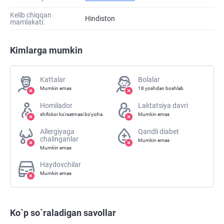
Kelib chiqqan
Hindiston
mamlakati:
Kimlarga mumkin
Kattalar
Bolalar
Mumkin emas
18 yoshdan boshlab
Homilador
Laktatsiya davri
shifokor ko'rsatmasi bo'yicha
Mumkin emas
Allergiyaga
Qandli diabet
chalinganlar
Mumkin emas
Mumkin emas
Haydovchilar
Mumkin emas
Ko`p so`raladigan savollar