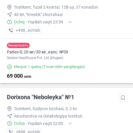
Toshkent, Tuzel 2-kvartal, 12B-uy, 37-xonadon
40 let, "Kresitik" chorrahasi
Ochiq
·
Yopilish vaqti 23:59
+998 (90) XXX-XX-XX
кo’rish
Retsept bo'yicha
Рабез-D, 20 мг/30 мг, капс. №30
Serene Healthcare Pvt. Ltd (Индия)
Mavjud: 1 qadoq
(7 soat oldin yangilangan)
69 000
so'm
Dorixona "Neboleyka" №1
Toshkent, Kadyrov ko'chasi, 5, 2-kv
Akusherstva va Ginekologiya Instituti
Ochiq
·
Yopilish vaqti 22:00
+998 (71) XXX-XX-XX
кo’rish