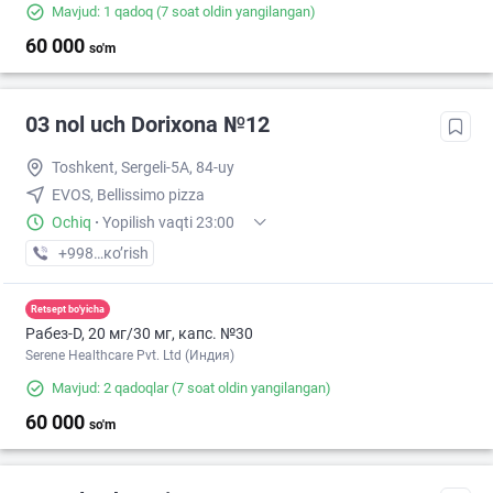
Mavjud: 1 qadoq
(7 soat oldin yangilangan)
60 000
so'm
03 nol uch Dorixona №12
Toshkent, Sergeli-5A, 84-uy
EVOS, Bellissimo pizza
Ochiq
·
Yopilish vaqti 23:00
+998 (93) XXX-XX-XX
кo’rish
Retsept bo'yicha
Рабез-D, 20 мг/30 мг, капс. №30
Serene Healthcare Pvt. Ltd (Индия)
Mavjud: 2 qadoqlar
(7 soat oldin yangilangan)
60 000
so'm