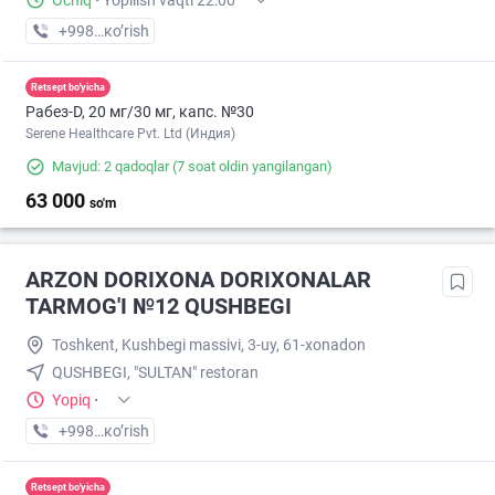
Ochiq
·
Yopilish vaqti 22:00
+998 (71) XXX-XX-XX
кo’rish
Retsept bo'yicha
Рабез-D, 20 мг/30 мг, капс. №30
Serene Healthcare Pvt. Ltd (Индия)
Mavjud: 2 qadoqlar
(7 soat oldin yangilangan)
63 000
so'm
ARZON DORIXONA DORIXONALAR
TARMOG'I №12 QUSHBEGI
Toshkent, Kushbegi massivi, 3-uy, 61-xonadon
QUSHBEGI, "SULTAN" restoran
Yopiq
·
+998 (77) XXX-XX-XX
кo’rish
Retsept bo'yicha