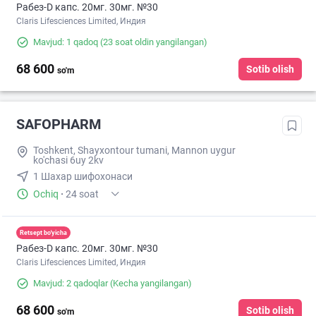
Рабез-D капс. 20мг. 30мг. №30
Claris Lifesciences Limited, Индия
Mavjud: 1 qadoq
(23 soat oldin yangilangan)
68 600
Sotib olish
so'm
SAFOPHARM
Toshkent, Shayxontour tumani, Mannon uygur
ko'chasi 6uy 2kv
1 Шахар шифохонаси
Ochiq
·
24 soat
Retsept bo'yicha
Рабез-D капс. 20мг. 30мг. №30
Claris Lifesciences Limited, Индия
Mavjud: 2 qadoqlar
(Kecha yangilangan)
68 600
Sotib olish
so'm