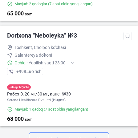
Mavjud: 2 qadoqlar
(7 soat oldin yangilangan)
65 000
so'm
Dorixona "Neboleyka" №3
Toshkent, Cholpon ko'chasi
Galantereya do'koni
Ochiq
·
Yopilish vaqti 23:00
+998 (71) XXX-XX-XX
кo’rish
Retsept bo'yicha
Рабез-D, 20 мг/30 мг, капс. №30
Serene Healthcare Pvt. Ltd (Индия)
Mavjud: 1 qadoq
(7 soat oldin yangilangan)
68 000
so'm