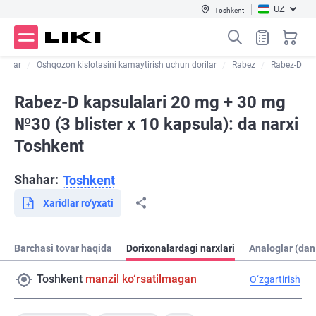
UZ
Toshkent
orilar
Oshqozon kislotasini kamaytirish uchun dorilar
Rabez
Rabez-D
Rabez-D kapsulalari 20 mg + 30 mg
№30 (3 blister х 10 kapsula): da narxi
Toshkent
Shahar:
Toshkent
Xaridlar ro‘yxati
Barchasi tovar haqida
Dorixonalardagi narxlari
Analoglar (dan
Toshkent
manzil ko‘rsatilmagan
O‘zgartirish