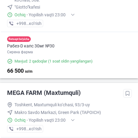
ko'chasi, 36a.
"Giotto"kafesi
Ochiq
·
Yopilish vaqti 23:00
+998 (99) XXX-XX-XX
кo’rish
Retsept bo'yicha
Рабез-D капс 30мг №30
Сирена фарма
Mavjud: 2 qadoqlar
(1 soat oldin yangilangan)
66 500
so'm
MEGA FARM (Maxtumquli)
Toshkent, Maxtumquli ko‘chasi, 93/3-uy
Makro Savdo Markazi, Green Park (TAPOICH)
Ochiq
·
Yopilish vaqti 23:00
+998 (55) XXX-XX-XX
кo’rish