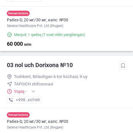
Retsept bo'yicha
Рабез-D, 20 мг/30 мг, капс. №30
Serene Healthcare Pvt. Ltd (Индия)
Mavjud: 1 qadoq
(7 soat oldin yangilangan)
60 000
so'm
03 nol uch Dorixona №10
Toshkent, Birlashgan 6-tor ko'chasi, 9-uy
TAPOiCH shifoxonasi
Yopiq
·
+998 (99) XXX-XX-XX
кo’rish
Retsept bo'yicha
Рабез-D, 20 мг/30 мг, капс. №30
Serene Healthcare Pvt. Ltd (Индия)