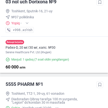
03 nol uch Dorixona №9
Toshkent, Sputnik-16, 21-uy
№37 poliklinika
Yopiq
·
+998 (77) XXX-XX-XX
кo’rish
Retsept bo'yicha
Рабез-D, 20 мг/30 мг, капс. №30
Serene Healthcare Pvt. Ltd (Индия)
Mavjud: 1 qadoq
(7 soat oldin yangilangan)
60 000
so'm
5555 PHARM №1
Toshkent, TTZ-1, 39-uy, 61-xonadon
Diadoradan Qibray tarafga 100 m yurganda,
“Legion” do‘konidan 30 m masofada