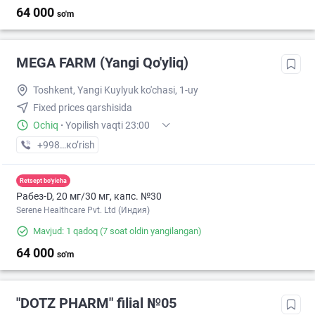
64 000
so'm
MEGA FARM (Yangi Qo'yliq)
Toshkent, Yangi Kuylyuk ko'chasi, 1-uy
Fixed prices qarshisida
Ochiq
·
Yopilish vaqti 23:00
+998 (71) XXX-XX-XX
кo’rish
Retsept bo'yicha
Рабез-D, 20 мг/30 мг, капс. №30
Serene Healthcare Pvt. Ltd (Индия)
Mavjud: 1 qadoq
(7 soat oldin yangilangan)
64 000
so'm
"DOTZ PHARM" filial №05