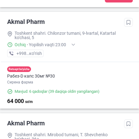
Akmal Pharm
Toshkent shahri. Chilonzor tumani, 9-lvartal, Katartal
ko'chasi, 5
Ochiq
·
Yopilish vaqti 23:00
+998 (99) XXX-XX-XX
кo’rish
Retsept bo'yicha
Рабез-D капс 30мг №30
Сирена фарма
Mavjud: 6 qadoqlar
(39 daqiqa oldin yangilangan)
64 000
so'm
Akmal Pharm
Toshkent shahri. Mirobod tumani, T. Shevchenko