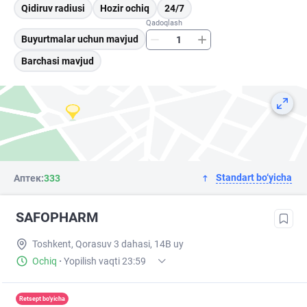
Qidiruv radiusi
Hozir ochiq
24/7
Qadoqlash
Buyurtmalar uchun mavjud
Barchasi mavjud
Standart bo‘yicha
Аптек:
333
SAFOPHARM
Toshkent, Qorasuv 3 dahasi, 14B uy
Ochiq
·
Yopilish vaqti 23:59
Retsept bo'yicha