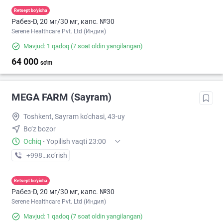
Retsept bo'yicha
Рабез-D, 20 мг/30 мг, капс. №30
Serene Healthcare Pvt. Ltd (Индия)
Mavjud: 1 qadoq
(7 soat oldin yangilangan)
64 000
so'm
MEGA FARM (Sayram)
Toshkent, Sayram ko'chasi, 43-uy
Bo’z bozor
Ochiq
·
Yopilish vaqti 23:00
+998 (55) XXX-XX-XX
кo’rish
Retsept bo'yicha
Рабез-D, 20 мг/30 мг, капс. №30
Serene Healthcare Pvt. Ltd (Индия)
Mavjud: 1 qadoq
(7 soat oldin yangilangan)