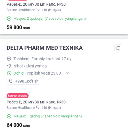
Рабез-D, 20 мг/30 мг, капс. №30
Serene Healthcare Pvt. Ltd (Индия)
Mavjud: 2 qadoqlar
(7 soat oldin yangilangan)
59 800
so'm
DELTA PHARM MED TEXNIKA
Toshkent, Farobiy ko'chasi, 27-uy
Nihol kafesi yonida
Ochiq
·
Yopilish vaqti 23:00
+998 (90) XXX-XX-XX
кo’rish
Retsept bo'yicha
Рабез-D, 20 мг/30 мг, капс. №30
Serene Healthcare Pvt. Ltd (Индия)
Mavjud: 1 qadoq
(7 soat oldin yangilangan)
64 000
so'm