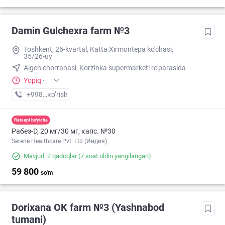
Damin Gulchexra farm №3
Toshkent, 26-kvartal, Katta Xirmontepa ko'chasi,
35/26-uy
Aigen chorrahasi, Korzinka supermarketi ro'parasida
Yopiq
·
+998 (97) XXX-XX-XX
кo’rish
Retsept bo'yicha
Рабез-D, 20 мг/30 мг, капс. №30
Serene Healthcare Pvt. Ltd (Индия)
Mavjud: 2 qadoqlar
(7 soat oldin yangilangan)
59 800
so'm
Dorixana OK farm №3 (Yashnabod
tumani)