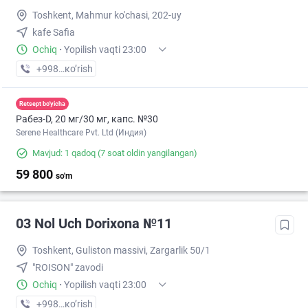
Toshkent, Mahmur ko'chasi, 202-uy
kafe Safia
Ochiq
·
Yopilish vaqti 23:00
+998 (77) XXX-XX-XX
кo’rish
Retsept bo'yicha
Рабез-D, 20 мг/30 мг, капс. №30
Serene Healthcare Pvt. Ltd (Индия)
Mavjud: 1 qadoq
(7 soat oldin yangilangan)
59 800
so'm
03 Nol Uch Dorixona №11
Toshkent, Guliston massivi, Zargarlik 50/1
"ROISON" zavodi
Ochiq
·
Yopilish vaqti 23:00
+998 (77) XXX-XX-XX
кo’rish