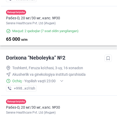
Retsept bo'yicha
Рабез-D, 20 мг/30 мг, капс. №30
Serene Healthcare Pvt. Ltd (Индия)
Mavjud: 2 qadoqlar
(7 soat oldin yangilangan)
65 000
so'm
Dorixona "Neboleyka" №2
Toshkent, Feruza ko'chasi, 3-uy, 16-xonadon
Akusherlik va ginekologiya instituti qarshisida
Ochiq
·
Yopilish vaqti 23:00
+998 (71) XXX-XX-XX
кo’rish
Retsept bo'yicha
Рабез-D, 20 мг/30 мг, капс. №30
Serene Healthcare Pvt. Ltd (Индия)