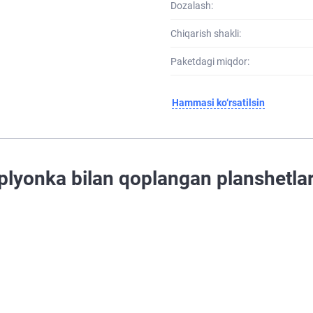
Dozalash:
Chiqarish shakli:
Paketdagi miqdor:
Hammasi ko‘rsatilsin
lyonka bilan qoplangan planshetlar