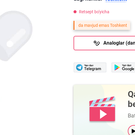
Retsept bo'yicha
da mavjud emas Toshkent
Analoglar (dan
Q
b
Bat