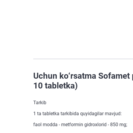
Uchun ko‘rsatma Sofamet p
10 tabletka)
Tarkib
1 ta tabletka tarkibida quyidagilar mavjud:
faol modda - metformin gidroxlorid - 850 mg;