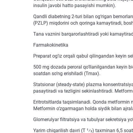
insulin javobi hatto pasayishi mumkin).
Qandli diabetning 2-turi bilan og‘rigan bemorlarda
(PZLP) miqdorini och qoringa kamaytiradi, boshq
Tana vaznini barqarorlashtiradi yoki kamaytirad
Farmakokinetika
Preparat og‘iz orqali qabul qilingandan keyin seki
500 mg dozada peroral qo‘llanilgandan keyin bi
soatdan so‘ng erishiladi (Tmax).
Statsionar (steady-state) plazma konsentratsiya
pasaytiradi va tezligini sekinlashtiradi. Metfo
Eritrotsitlarda taqsimlanadi. Qonda metformin m
Metformin o‘zgarmagan holda siydik bilan ajral
Glomerulyar filtratsiya va tubulyar sekretsiya yo‘l
Yarim chiqarilish davri (T 1⁄2) taxminan 6,5 soat