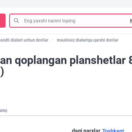
B
andli diabet uchun dorilar
Insulinsiz diabetga qarshi dorilar
lan qoplangan planshetlar
)
o'm)
dagi narxlar
Toshkent