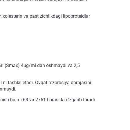
, xolesterin va past zichlikdagi lipoproteidlar
lari (Smax) 4μg/ml dan oshmaydi va 2,5
ni tashkil etadi. Ovqat rezorbsiya darajasini
anmaydi.
ish hajmi 63 va 2761 l orasida o‘zgarib turadi.