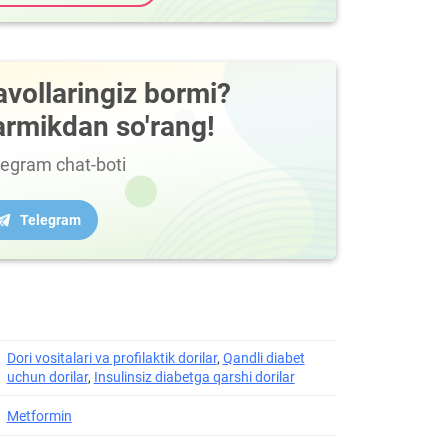
avollaringiz bormi?
armikdan so'rang!
legram chat-boti
Telegram
Dori vositalari va profilaktik dorilar
,
Qandli diabet
uchun dorilar
,
Insulinsiz diabetga qarshi dorilar
Metformin