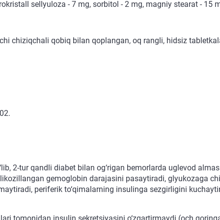
ristall sellyuloza - 7 mg, sorbitol - 2 mg, magniy stearat - 15
hi chiziqchali qobiq bilan qoplangan, oq rangli, hidsiz tabletkal
02.
ib, 2-tur qandli diabet bilan og‘rigan bemorlarda uglevod alma
likozillangan gemoglobin darajasini pasaytiradi, glyukozaga chi
kamaytiradi, periferik to‘qimalarning insulinga sezgirligini kuchayt
ari tomonidan insulin sekretsiyasini o‘zgartirmaydi (och qoringa