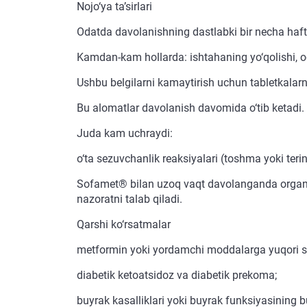
Nojo‘ya ta’sirlari
Odatda davolanishning dastlabki bir necha haft
Kamdan-kam hollarda: ishtahaning yo‘qolishi, og‘i
Ushbu belgilarni kamaytirish uchun tabletkalarn
Bu alomatlar davolanish davomida o‘tib ketadi.
Juda kam uchraydi:
o‘ta sezuvchanlik reaksiyalari (toshma yoki terin
Sofamet® bilan uzoq vaqt davolanganda organizm
nazoratni talab qiladi.
Qarshi ko‘rsatmalar
metformin yoki yordamchi moddalarga yuqori s
diabetik ketoatsidoz va diabetik prekoma;
buyrak kasalliklari yoki buyrak funksiyasining bu