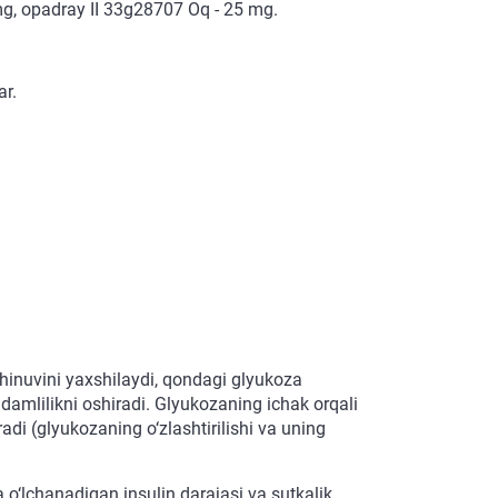
 mg, opadray II 33g28707 Oq - 25 mg.
ar.
shinuvini yaxshilaydi, qondagi glyukoza
damlilikni oshiradi. Glyukozaning ichak orqali
iradi (glyukozaning o‘zlashtirilishi va uning
 o‘lchanadigan insulin darajasi va sutkalik