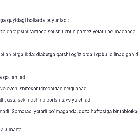
ga quyidagi hollarda buyuriladi:
za darajasini tartibga solish uchun parhez yetarli bo‘lmaganda;
an birgalikda; diabetga qarshi og‘iz orqali qabul qilinadigan dor
qo‘llaniladi.
avolovchi shifokor tomonidan belgilanadi.
 asta-sekin oshirib borish tavsiya etiladi.
di. Samarasi yetarli bo‘lmaganda, doza haftasiga bir tabletkad
 2-3 marta.