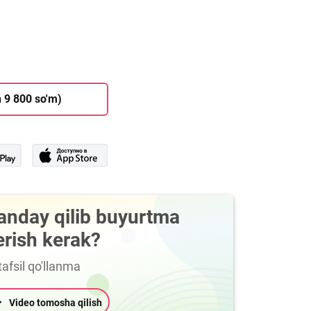
 9 800 so'm)
anday qilib buyurtma
erish kerak?
afsil qo'llanma
Video tomosha qilish