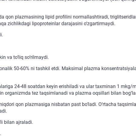
 qon plazmasining lipid profilini normallashtiradi, triglitseridlar
a zichlikdagi lipoproteinlar darajasini o‘zgartirmaydi.
i.
n va to‘liq so‘rilmaydi.
onalik 50-60% ni tashkil etdi. Maksimal plazma konsentratsiya
lariga 24-48 soatdan keyin erishiladi va ular taxminan 1 mkg/ml 
rmin organizmda tez taqsimlanadi va plazma oqsillari bilan bog‘l
iqdori qon plazmasiga nisbatan past bo‘ladi. O‘rtacha taqsimlan
adi.
i bilan ajraladi.
.