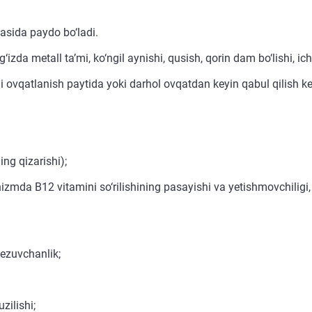
asida paydo bo‘ladi.
zda metall ta’mi, ko‘ngil aynishi, qusish, qorin dam bo‘lishi, ich 
i ovqatlanish paytida yoki darhol ovqatdan keyin qabul qilish ke
ing qizarishi);
da B12 vitamini so‘rilishining pasayishi va yetishmovchiligi,
ezuvchanlik;
zilishi;