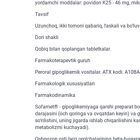
yordamchi moddalar: povidon K25 - 46 mg, mikrok
Tavsif
Uzunchoq, ikki tomoni qabariq, faskali va bo‘luvc
Dori shakli
Qobiq bilan qoplangan tabletkalar.
Farmakoterapevtik guruh
Peroral gipoglikemik vositalar. ATX kodi: A10BA
Farmakologik xususiyatlari
Farmakodinamika
Sofamet® - gipoglikemiyaga qarshi preparat bo‘l
darajasini (och qoringa va ovqatdan keyin) va g
so‘rilishini, uning jigarda ishlab chiqarilishini 
metabolizmi kuchayadi).
Oshqozon osti bezi orolchalarining beta-hujayral