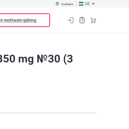
UZ
Toshkent
ir nechtasini qidiring
 850 mg №30 (3