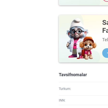
S
F
Te
Tavsifnomalar
Turkum:
INN: