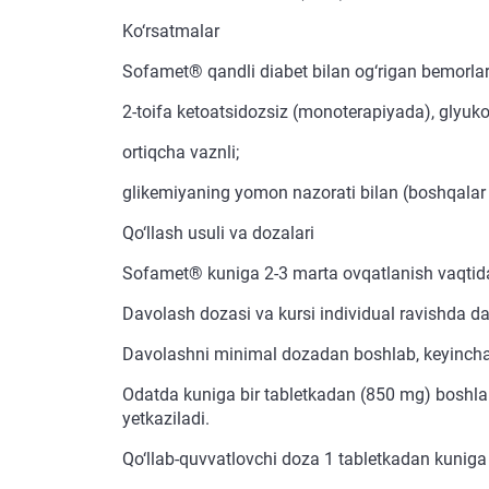
Ko‘rsatmalar
Sofamet® qandli diabet bilan og‘rigan bemorlar
2-toifa ketoatsidozsiz (monoterapiyada), glyuko
ortiqcha vaznli;
glikemiyaning yomon nazorati bilan (boshqalar bil
Qo‘llash usuli va dozalari
Sofamet® kuniga 2-3 marta ovqatlanish vaqtida 
Davolash dozasi va kursi individual ravishda d
Davolashni minimal dozadan boshlab, keyinchalik
Odatda kuniga bir tabletkadan (850 mg) boshlana
yetkaziladi.
Qo‘llab-quvvatlovchi doza 1 tabletkadan kuniga