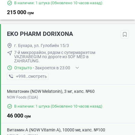
В наличии: 1 штука
(Обновлено 10 часов назад)
215 000
сум
EKO PHARM DORIXONA
г. Бухара, ул. Гулобиён 15/3
7-й микрорайон, рядом с супермаркетом
VAZIRABEGIM по дороге из SOF MED в
ZAHRATUNG.
Открыто
·
Закроется в 23:00
+998 (98) XXX-XX-XX
смотреть
Мелатонин (NOW Melatonin), 3 мг, капс. №60
NOW Foods (США)
В наличии: 1 штука
(Обновлено 10 часов назад)
46 000
сум
Витамин А (NOW Vitamin A), 10000 ме, капс. №100