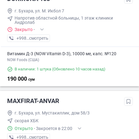
г. Бухара, ул. М. Икбол 7
Напротив областной больницы, 1 этаж клиники
Андролаб
Закрыто
·
+998 (95) XXX-XX-XX
смотреть
Витамин Д-3 (NOW Vitamin D-3), 10000 ме, капс. №120
NOW Foods (США)
В наличии: 1 штука
(Обновлено 10 часов назад)
190 000
сум
MAXFIRAT-ANVAR
г. Бухара, ул. Мустакиллик, дом 58/3
скорая ХБК
Открыто
·
Закроется в 22:00
+998 (95) XXX-XX-XX
смотреть