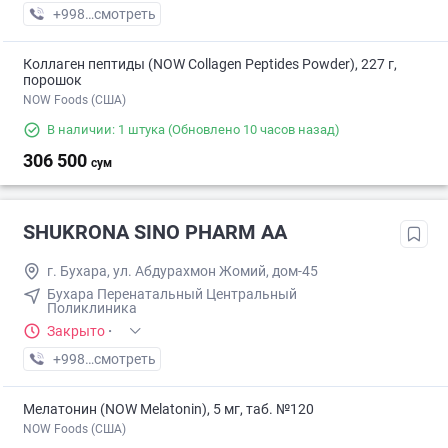
+998 (97) XXX-XX-XX
смотреть
Коллаген пептиды (NOW Collagen Peptides Powder), 227 г,
порошок
NOW Foods (США)
В наличии: 1 штука
(Обновлено 10 часов назад)
306 500
сум
SHUKRONA SINO PHARM АА
г. Бухара, ул. Абдурахмон Жомий, дом-45
Бухара Перенатальный Центральный
Поликлиника
Закрыто
·
+998 (95) XXX-XX-XX
смотреть
Мелатонин (NOW Melatonin), 5 мг, таб. №120
NOW Foods (США)