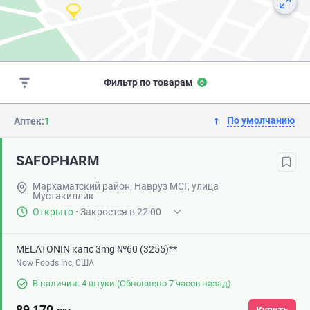
Фильтр по товарам
0
По умолчанию
Аптек:
1
SAFOPHARM
Мархаматский район, Навруз МСГ, улица
Мустакиллик
Открыто
·
Закроется в 22:00
MELATONIN капс 3mg №60 (3255)**
Now Foods Inc, США
В наличии: 4 штуки
(Обновлено 7 часов назад)
89 170