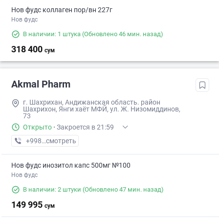
Нов фудс коллаген пор/вн 227г
Нов фудс
В наличии: 1 штука
(Обновлено 46 мин. назад)
318 400
сум
Akmal Pharm
г. Шахрихан, Андижанская область. район
Шахрихон, Янги хаёт МФЙ, ул. Ж. Низомиддинов,
73
Открыто
·
Закроется в 21:59
+998 (90) XXX-XX-XX
смотреть
Нов фудс инозитол капс 500мг №100
Нов фудс
В наличии: 2 штуки
(Обновлено 47 мин. назад)
149 995
сум