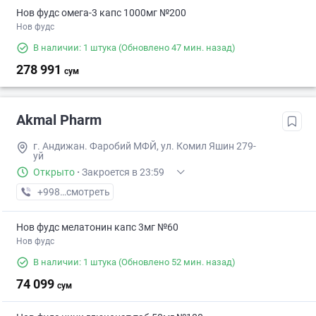
Нов фудс омега-3 капс 1000мг №200
Нов фудс
В наличии: 1 штука
(Обновлено 47 мин. назад)
278 991
сум
Akmal Pharm
г. Андижан. Фаробий МФЙ, ул. Комил Яшин 279-
уй
Открыто
·
Закроется в 23:59
+998 (90) XXX-XX-XX
смотреть
Нов фудс мелатонин капс 3мг №60
Нов фудс
В наличии: 1 штука
(Обновлено 52 мин. назад)
74 099
сум