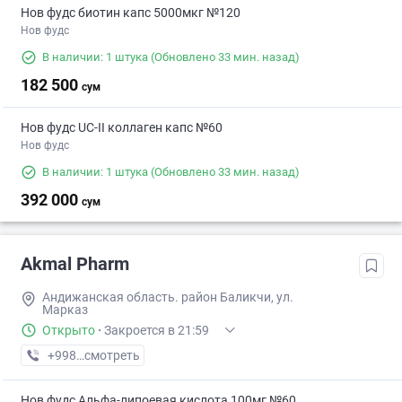
Нов фудс биотин капс 5000мкг №120
Нов фудс
В наличии: 1 штука
(Обновлено 33 мин. назад)
182 500
сум
Нов фудс UC-II коллаген капс №60
Нов фудс
В наличии: 1 штука
(Обновлено 33 мин. назад)
392 000
сум
Akmal Pharm
Андижанская область. район Баликчи, ул.
Марказ
Открыто
·
Закроется в 21:59
+998 (91) XXX-XX-XX
смотреть
Нов фудс Альфа-липоевая кислота 100мг №60