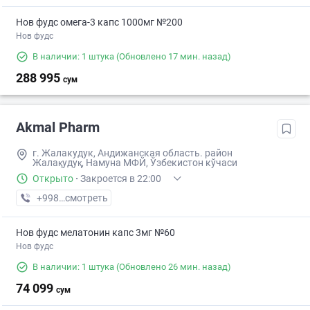
Нов фудс омега-3 капс 1000мг №200
Нов фудс
В наличии: 1 штука
(Обновлено 17 мин. назад)
288 995
сум
Akmal Pharm
г. Жалакудук, Андижанская область. район
Жалақудуқ, Намуна МФЙ, Ўзбекистон кўчаси
Открыто
·
Закроется в 22:00
+998 (90) XXX-XX-XX
смотреть
Нов фудс мелатонин капс 3мг №60
Нов фудс
В наличии: 1 штука
(Обновлено 26 мин. назад)
74 099
сум