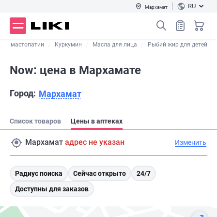
RU
Мархамат
при мастопатии
Куркумин
Масла для лица
Рыбий жир для детей
Now: цена в Мархамате
Город:
Мархамат
Список товаров
Цены в аптеках
Мархамат
адрес не указан
Изменить
Радиус поиска
Сейчас открыто
24/7
Доступны для заказов