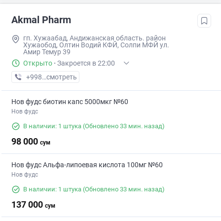
Akmal Pharm
гп. Хужаабад, Андижанская область. район
Хужаобод, Олтин Водий КФЙ, Солпи МФЙ ул.
Амир Темур 39
Открыто
·
Закроется в 22:00
+998 (90) XXX-XX-XX
смотреть
Нов фудс биотин капс 5000мкг №60
Нов фудс
В наличии: 1 штука
(Обновлено 33 мин. назад)
98 000
сум
Нов фудс Альфа-липоевая кислота 100мг №60
Нов фудс
В наличии: 1 штука
(Обновлено 33 мин. назад)
137 000
сум