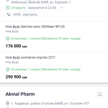
Избоскан, Мойгир КФЙ, ул. Бархаёт 1
Открыто
·
Закроется в 22:00
+998 (90) XXX-XX-XX
смотреть
Нов фудс биотин капс 5000мкг №120
Нов фудс
В наличии: 1 штука
(Обновлено 41 мин. назад)
176 000
сум
Нов фудс коллаген пор/вн 227г
Нов фудс
В наличии: 1 штука
(Обновлено 41 мин. назад)
290 900
сум
Akmal Pharm
г. Андижан. район Огуллик МФЙ, ул. Огуллик 957