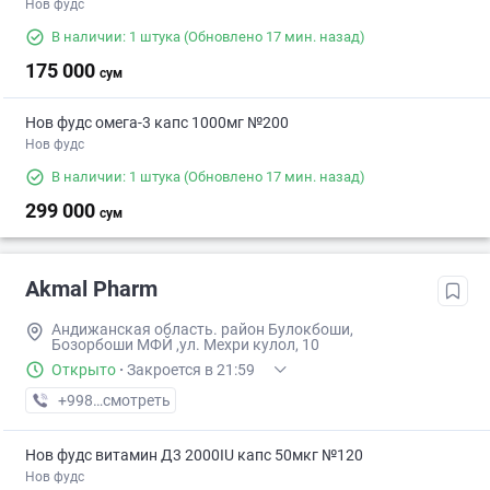
Нов фудс
В наличии: 1 штука
(Обновлено 17 мин. назад)
175 000
сум
Нов фудс омега-3 капс 1000мг №200
Нов фудс
В наличии: 1 штука
(Обновлено 17 мин. назад)
299 000
сум
Akmal Pharm
Андижанская область. район Булокбоши,
Бозорбоши МФЙ ,ул. Мехри кулол, 10
Открыто
·
Закроется в 21:59
+998 (88) XXX-XX-XX
смотреть
Нов фудс витамин Д3 2000IU капс 50мкг №120
Нов фудс