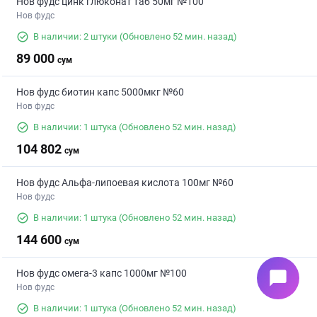
Нов фудс цинк глюконат таб 50мг №100
Нов фудс
В наличии: 2 штуки
(Обновлено 52 мин. назад)
89 000
сум
Нов фудс биотин капс 5000мкг №60
Нов фудс
В наличии: 1 штука
(Обновлено 52 мин. назад)
104 802
сум
Нов фудс Альфа-липоевая кислота 100мг №60
Нов фудс
В наличии: 1 штука
(Обновлено 52 мин. назад)
144 600
сум
Нов фудс омега-3 капс 1000мг №100
chat_bubble
Нов фудс
В наличии: 1 штука
(Обновлено 52 мин. назад)