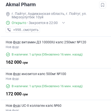
Akmal Pharm
г. Пайтуг, Андижанская область, г. Пойтуг, ул.
Мирзоулугбек 10уй
Открыто
·
Закроется в 22:00
+998 (90) XXX-XX-XX
смотреть
Нов фудс витамин Д3 10000IU капс 250мкг №120
Нов фудс
В наличии: 1 штука
(Обновлено 16 мин. назад)
162 000
сум
Нов фудс инозитол капс 500мг №100
Нов фудс
В наличии: 1 штука
(Обновлено 16 мин. назад)
172 000
сум
Нов фудс UC-II коллаген капс №60
Нов фудс