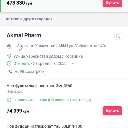
473 330
Купить
сум
Аптеки в других городах
Akmal Pharm
г. Андижан Хамдустлик МФЙ ул. Узбекистон 140/
а–уй
Улица Узбекистан рядом с Корзинка
Открыто
·
Закроется в 23:59
+998 (90) XXX-XX-XX
смотреть
Нов фудс мелатонин капс 3мг №60
Нов фудс
В наличии: 1 штука
(Обновлено 1 час назад)
74 099
Купить
сум
Нов фудс цинк глюконат таб 50мг №100