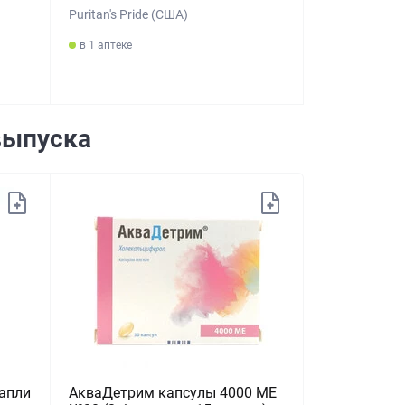
Puritan's Pride (США)
в 1 аптеке
выпуска
апли
АкваДетрим капсулы 4000 МЕ