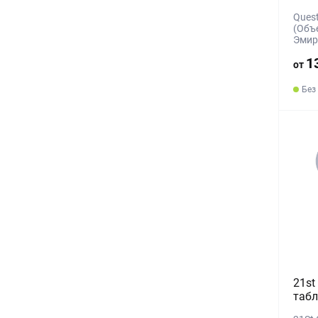
Quest
(Объ
Эмир
1
от
Без
21st
табл