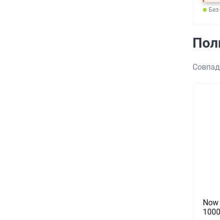
Без
Пол
Совпад
Now 
100