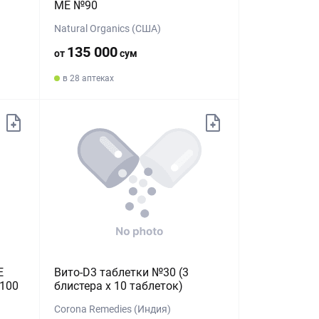
МЕ №90
Natural Organics (США)
135 000
от
сум
в 28 аптеках
Е
Вито-D3 таблетки №30 (3
№100
блистера х 10 таблеток)
Corona Remedies (Индия)