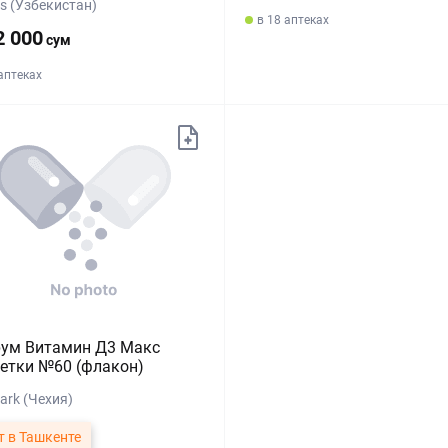
ris (Узбекистан)
в 18 аптеках
2 000
сум
 аптеках
рум Витамин Д3 Макс
етки №60 (флакон)
ark (Чехия)
т в Ташкенте