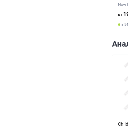
Now 
1
от
в 5
Ана
Chil