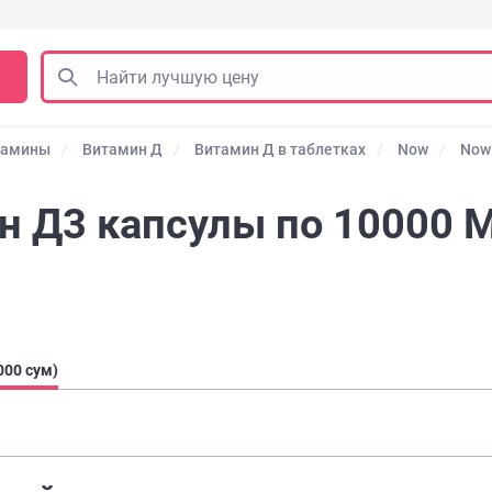
тамины
Витамин Д
Витамин Д в таблетках
Now
Now
н Д3 капсулы по 10000 
000 сум)