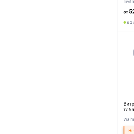
Invit
5
от
в 2
Вит
табл
Walm
Не