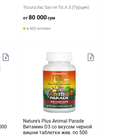
Tocura Ilac San ve Tic.A.S (Турция)
80 000
от
сум
в 402 аптеках
Nature's Plus Animal Parade
000
Витамин D3 со вкусом черной
вишни таблетки жев. по 500