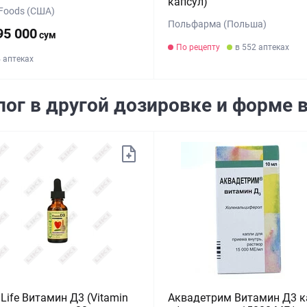
капсул)
Foods (США)
Польфарма (Польша)
95 000
сум
По рецепту
в 552 аптеках
4 аптеках
лог в другой дозировке и форме 
dLife Витамин Д3 (Vitamin
Аквадетрим Витамин Д3 к