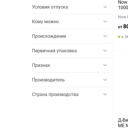
Now 
Условия отпуска
100
Now 
Кому можно
8
от
Происхождение
в 2
Первичная упаковка
Признак
Производитель
Страна производства
Д-Ви
МЕ №