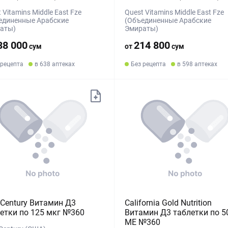
 Vitamins Middle East Fze
Quest Vitamins Middle East Fze
единенные Арабские
(Объединенные Арабские
аты)
Эмираты)
38 000
214 800
сум
от
сум
 рецепта
в 638 аптеках
Без рецепта
в 598 аптеках
 Century Витамин Д3
California Gold Nutrition
етки по 125 мкг №360
Витамин Д3 таблетки по 5
МЕ №360