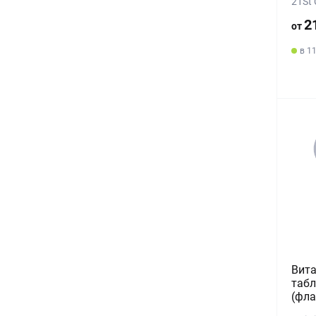
21St 
2
от
в 1
Вит
табл
(фла