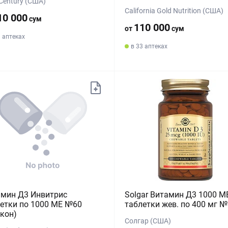
Century (США)
California Gold Nutrition (США)
10 000
сум
110 000
от
сум
1 аптеках
в 33 аптеках
амин Д3 Инвитрис
Solgar Витамин Д3 1000 М
етки по 1000 МЕ №60
таблетки жев. по 400 мг 
кон)
Солгар (США)