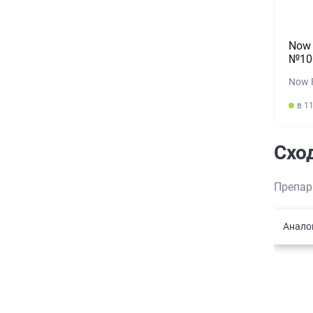
Now 
№10
Now 
в 1
Схо
Препар
Анало