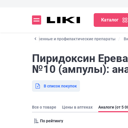
Каталог
Каталог
Лекарственные и профилактические препараты
В
Пиридоксин Ереван
№10 (ампулы): ан
В список покупок
Все о товаре
Цены в аптеках
Аналоги (от 5 0