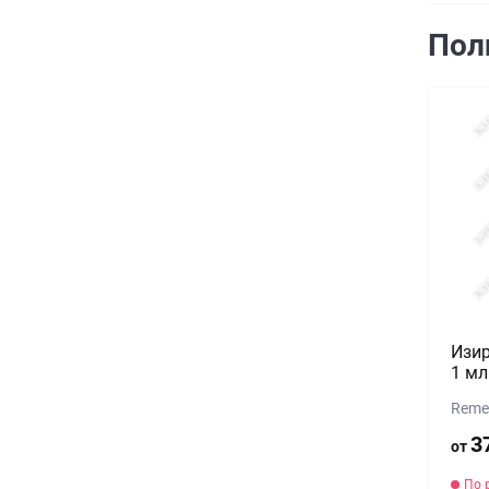
Пол
Изир
1 мл
Reme
3
от
По 