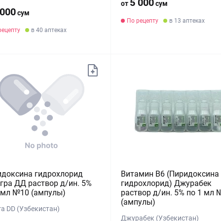
5 000
от
сум
 000
сум
По рецепту
в 13 аптеках
рецепту
в 40 аптеках
идоксина гидрохлорид
Витамин В6 (Пиридоксина
гра ДД раствор д/ин. 5%
гидрохлорид) Джурабек
 мл №10 (ампулы)
раствор д/ин. 5% по 1 мл 
(ампулы)
ra DD (Узбекистан)
Джурабек (Узбекистан)