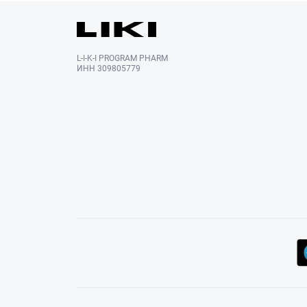
L-I-K-I PROGRAM PHARM
ИНН 309805779