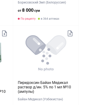
Борисовский Змп (Белоруссия)
8 000
от
сум
По рецепту
в 364 аптеках
Пиридоксин Байан Медикал
раствор д/ин. 5% по 1 мл №10
№10
(ампулы)
Байан Медикал (Узбекистан)