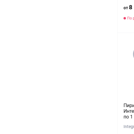
8
от
По 
Пир
Инте
по 1
Integ