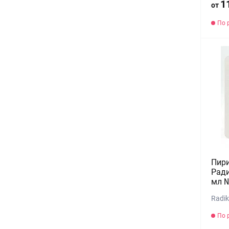
1
от
По 
Пир
Ради
мл 
Radik
По 