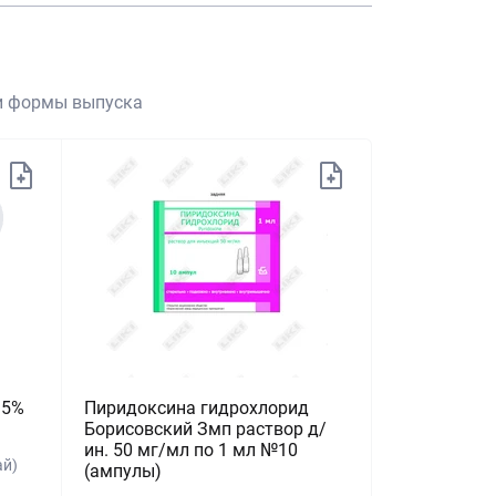
 и формы выпуска
 5%
Пиридоксина гидрохлорид
Борисовский Змп раствор д/
ин. 50 мг/мл по 1 мл №10
ай)
(ампулы)