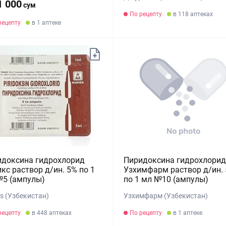
1 000
сум
По рецепту
в 118 аптеках
рецепту
в 1 аптеке
идоксина гидрохлорид
Пиридоксина гидрохлорид
кс раствор д/ин. 5% по 1
Узхимфарм раствор д/ин.
№5 (ампулы)
по 1 мл №10 (ампулы)
s (Узбекистан)
Узхимфарм (Узбекистан)
рецепту
в 448 аптеках
По рецепту
в 1 аптеке