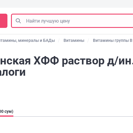
итамины, минералы и БАДы
Витамины
Витамины группы В
ская ХФФ раствор д/ин.
алоги
00 сум)