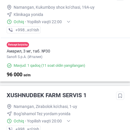
Namangan, Kukumboy shox ko‘chasi, 19A-uy
Klinikaga yonida
Ochiq
·
Yopilish vaqti 22:00
+998 (93) XXX-XX-XX
кo’rish
Retsept bo'yicha
Амарил, 3 мг, таб. №30
Sanofi S.p.A. (Италия)
Mavjud: 1 qadoq
(11 soat oldin yangilangan)
96 000
so'm
XUSHNUDBEK FARM SERVIS 1
Namangan, Zirabolok ko'chasi, 1-uy
Bog'ishamol Tez yordam yonida
Ochiq
·
Yopilish vaqti 20:00
+998 (90) XXX-XX-XX
кo’rish