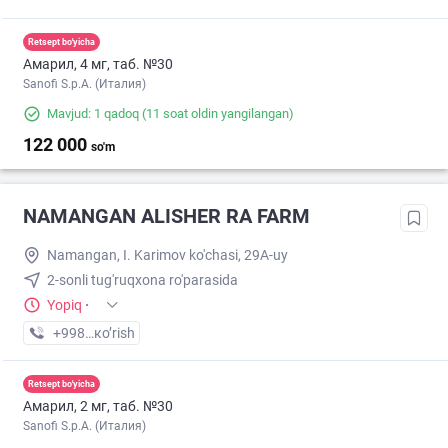
Retsept bo'yicha
Амарил, 4 мг, таб. №30
Sanofi S.p.A. (Италия)
Mavjud: 1 qadoq
(11 soat oldin yangilangan)
122 000
so'm
NAMANGAN ALISHER RA FARM
Namangan, I. Karimov ko'chasi, 29A-uy
2-sonli tug'ruqxona ro'parasida
Yopiq
·
+998 (50) XXX-XX-XX
кo’rish
Retsept bo'yicha
Амарил, 2 мг, таб. №30
Sanofi S.p.A. (Италия)