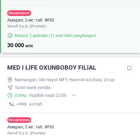
Retsept bo'yicha
Амарил, 2 мг, таб. №30
Sanofi S.p.A. (Италия)
Mavjud: 2 qadoqlar
(11 soat oldin yangilangan)
30 000
so'm
MED I LIFE OXUNBOBOY FILIAL
Namangan, Obi Hayot MFY, Hamroh ko‘chasi, 2A-uy
Turon bank yonida
Ochiq
·
Yopilish vaqti 22:00
+998 (91) XXX-XX-XX
кo’rish
Retsept bo'yicha
Амарил, 3 мг, таб. №30
Sanofi S.p.A. (Италия)