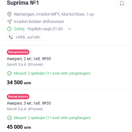
Suprima №1
Namangan, Irvadon MFY, Aksi ko‘chasi, 1-uy
Irvadon bolalar shifoxonasi
Ochiq
·
Yopilish vaqti 21:00
+998 (95) XXX-XX-XX
кo’rish
Retsept bo'yicha
Амарил, 2 мг, таб. №30
Sanofi S.p.A. (Италия)
Mavjud: 2 qadoqlar
(11 soat oldin yangilangan)
34 500
so'm
Retsept bo'yicha
Амарил, 3 мг, таб. №30
Sanofi S.p.A. (Италия)
Mavjud: 2 qadoqlar
(11 soat oldin yangilangan)
45 000
so'm