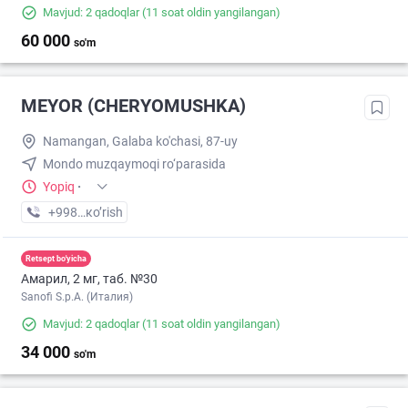
Mavjud: 2 qadoqlar
(11 soat oldin yangilangan)
60 000
so'm
MEYOR (CHERYOMUSHKA)
Namangan, Galaba ko'chasi, 87-uy
Mondo muzqaymoqi ro‘parasida
Yopiq
·
+998 (95) XXX-XX-XX
кo’rish
Retsept bo'yicha
Амарил, 2 мг, таб. №30
Sanofi S.p.A. (Италия)
Mavjud: 2 qadoqlar
(11 soat oldin yangilangan)
34 000
so'm