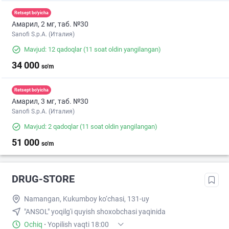
Retsept bo'yicha
Амарил, 2 мг, таб. №30
Sanofi S.p.A. (Италия)
Mavjud: 12 qadoqlar
(11 soat oldin yangilangan)
34 000
so'm
Retsept bo'yicha
Амарил, 3 мг, таб. №30
Sanofi S.p.A. (Италия)
Mavjud: 2 qadoqlar
(11 soat oldin yangilangan)
51 000
so'm
DRUG-STORE
Namangan, Kukumboy ko‘chasi, 131-uy
"ANSOL" yoqilg'i quyish shoxobchasi yaqinida
Ochiq
·
Yopilish vaqti 18:00