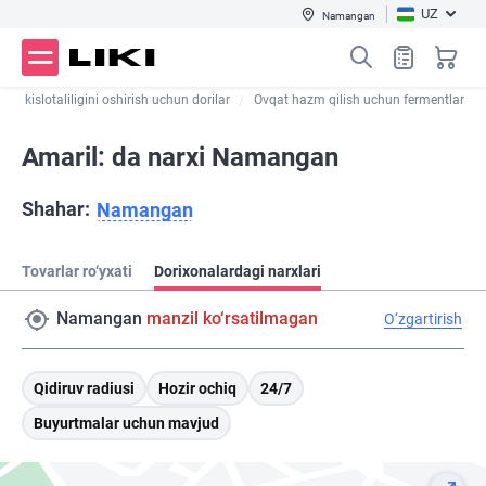
UZ
Namangan
g kislotaliligini oshirish uchun dorilar
Ovqat hazm qilish uchun fermentlar
Amaril: da narxi Namangan
Shahar:
Namangan
Tovarlar ro‘yxati
Dorixonalardagi narxlari
Namangan
manzil ko‘rsatilmagan
O‘zgartirish
Qidiruv radiusi
Hozir ochiq
24/7
Buyurtmalar uchun mavjud