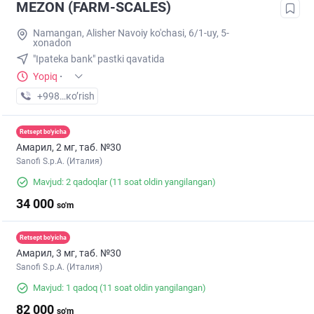
MEZON (FARM-SCALES)
Namangan, Alisher Navoiy ko'chasi, 6/1-uy, 5-
xonadon
"Ipateka bank" pastki qavatida
Yopiq
·
+998 (55) XXX-XX-XX
кo’rish
Retsept bo'yicha
Амарил, 2 мг, таб. №30
Sanofi S.p.A. (Италия)
Mavjud: 2 qadoqlar
(11 soat oldin yangilangan)
34 000
so'm
Retsept bo'yicha
Амарил, 3 мг, таб. №30
Sanofi S.p.A. (Италия)
Mavjud: 1 qadoq
(11 soat oldin yangilangan)
82 000
so'm