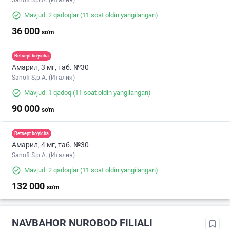
Sanofi S.p.A. (Италия)
Mavjud: 2 qadoqlar
(11 soat oldin yangilangan)
36 000
so'm
Retsept bo'yicha
Амарил, 3 мг, таб. №30
Sanofi S.p.A. (Италия)
Mavjud: 1 qadoq
(11 soat oldin yangilangan)
90 000
so'm
Retsept bo'yicha
Амарил, 4 мг, таб. №30
Sanofi S.p.A. (Италия)
Mavjud: 2 qadoqlar
(11 soat oldin yangilangan)
132 000
so'm
NAVBAHOR NUROBOD FILIALI