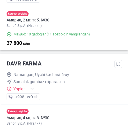
Retsept bo'yicha
Амарил, 2 мг, таб. №30
Sanofi S.p.A. (Италия)
Mavjud: 10 qadoqlar
(11 soat oldin yangilangan)
37 800
so'm
DAVR FARMA
Namangan, Uychi ko'chasi, 6-uy
Sumalak gumbaz ro'parasida
Yopiq
·
+998 (99) XXX-XX-XX
кo’rish
Retsept bo'yicha
Амарил, 4 мг, таб. №30
Sanofi S.p.A. (Италия)