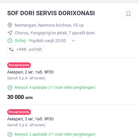
SOF DORI SERVIS DORIXONASI
Namangan, Namuna ko'chasi, 35-uy
Chorsu, Yangiqo'rg'on pitak, 7 qavatli dom
Ochiq
·
Yopilish vaqti 20:00
+998 (91) XXX-XX-XX
кo’rish
Retsept bo'yicha
Амарил, 2 мг, таб. №30
Sanofi S.p.A. (Италия)
Mavjud: 4 qadoqlar
(11 soat oldin yangilangan)
30 000
so'm
Retsept bo'yicha
Амарил, 3 мг, таб. №30
Sanofi S.p.A. (Италия)
Mavjud: 2 qadoqlar
(11 soat oldin yangilangan)