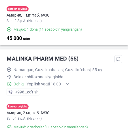
Retsept bo'yicha
Амарил, 1 мг, таб. №30
Sanofi S.p.A. (Италия)
Mavjud: 1 dona
(11 soat oldin yangilangan)
45 000
so'm
MALINKA PHARM MED (55)
Namangan, Guzal mahallasi, Guzal ko‘chasi, 55-uy
Bolalar shifoxonasi yaqinida
Ochiq
·
Yopilish vaqti 18:00
+998 (91) XXX-XX-XX
кo’rish
Retsept bo'yicha
Амарил, 2 мг, таб. №30
Sanofi S.p.A. (Италия)
Mavjud: 2 qadoqlar
(11 soat oldin yangilangan)