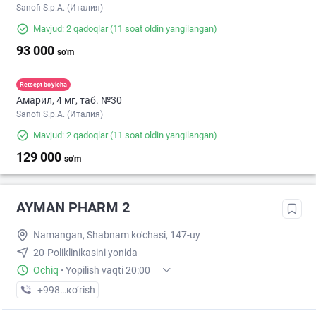
Sanofi S.p.A. (Италия)
Mavjud: 2 qadoqlar
(11 soat oldin yangilangan)
93 000
so'm
Retsept bo'yicha
Амарил, 4 мг, таб. №30
Sanofi S.p.A. (Италия)
Mavjud: 2 qadoqlar
(11 soat oldin yangilangan)
129 000
so'm
AYMAN PHARM 2
Namangan, Shabnam ko'chasi, 147-uy
20-Poliklinikasini yonida
Ochiq
·
Yopilish vaqti 20:00
+998 (97) XXX-XX-XX
кo’rish