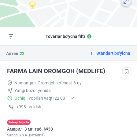
Tovarlar bo‘ycha filtr
0
Standart bo‘yicha
Аптек:
22
FARMA LAIN OROMGOH (MEDLIFE)
Namangan, Oromgoh ko'chasi, 6-uy
Yangi bozor yonida
Ochiq
·
Yopilish vaqti 22:00
+998 (95) XXX-XX-XX
кo’rish
Retsept bo'yicha
Амарил, 3 мг, таб. №30
Sanofi S.p.A. (Италия)