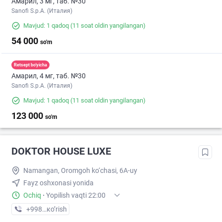
Амарил, 3 мг, таб. №30
Sanofi S.p.A. (Италия)
Mavjud: 1 qadoq
(11 soat oldin yangilangan)
54 000
so'm
Retsept bo'yicha
Амарил, 4 мг, таб. №30
Sanofi S.p.A. (Италия)
Mavjud: 1 qadoq
(11 soat oldin yangilangan)
123 000
so'm
DOKTOR HOUSE LUXE
Namangan, Oromgoh ko‘chasi, 6A-uy
Fayz oshxonasi yonida
Ochiq
·
Yopilish vaqti 22:00
+998 (91) XXX-XX-XX
кo’rish