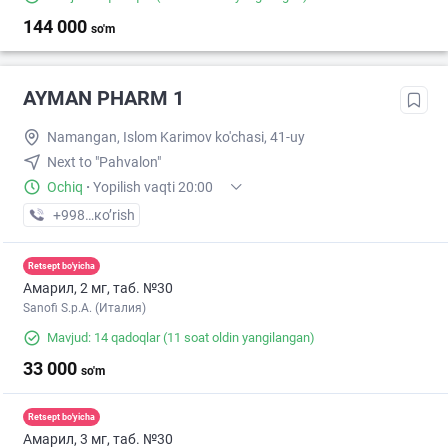
144 000
so'm
AYMAN PHARM 1
Namangan, Islom Karimov ko'chasi, 41-uy
Next to "Pahvalon"
Ochiq
·
Yopilish vaqti 20:00
+998 (55) XXX-XX-XX
кo’rish
Retsept bo'yicha
Амарил, 2 мг, таб. №30
Sanofi S.p.A. (Италия)
Mavjud: 14 qadoqlar
(11 soat oldin yangilangan)
33 000
so'm
Retsept bo'yicha
Амарил, 3 мг, таб. №30