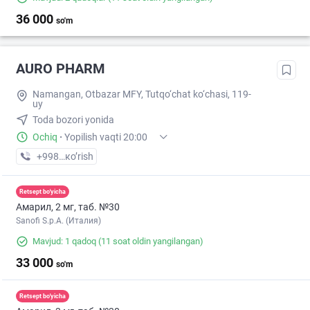
36 000
so'm
AURO PHARM
Namangan, Otbazar MFY, Tutqo‘chat ko‘chasi, 119-
uy
Toda bozori yonida
Ochiq
·
Yopilish vaqti 20:00
+998 (94) XXX-XX-XX
кo’rish
Retsept bo'yicha
Амарил, 2 мг, таб. №30
Sanofi S.p.A. (Италия)
Mavjud: 1 qadoq
(11 soat oldin yangilangan)
33 000
so'm
Retsept bo'yicha