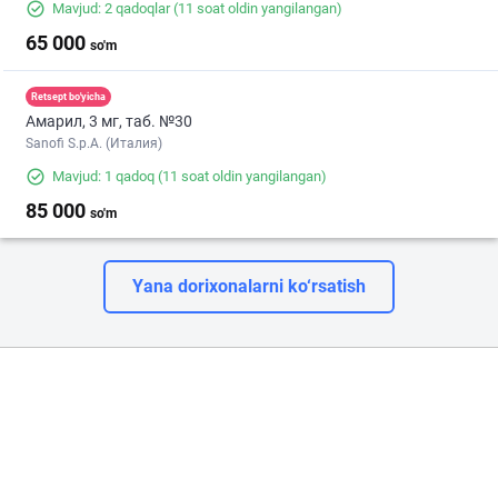
Mavjud: 2 qadoqlar
(11 soat oldin yangilangan)
65 000
so'm
Retsept bo'yicha
Амарил, 3 мг, таб. №30
Sanofi S.p.A. (Италия)
Mavjud: 1 qadoq
(11 soat oldin yangilangan)
85 000
so'm
Yana dorixonalarni ko‘rsatish