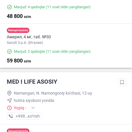
Mavjud: 4 qadoqlar
(11 soat oldin yangilangan)
48 800
so'm
Retsept bo'yicha
Амарил, 4 мг, таб. №30
Sanofi S.p.A. (Италия)
Mavjud: 2 qadoqlar
(11 soat oldin yangilangan)
59 800
so'm
MED I LIFE ASOSIY
Namangan, N. Namongoniy ko'chasi, 12-uy
hotira xiyoboni yonida
Yopiq
·
+998 (55) XXX-XX-XX
кo’rish
Retsept bo'yicha