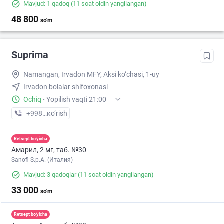
Mavjud: 1 qadoq
(11 soat oldin yangilangan)
48 800
so'm
Suprima
Namangan, Irvadon MFY, Aksi ko‘chasi, 1-uy
Irvadon bolalar shifoxonasi
Ochiq
·
Yopilish vaqti 21:00
+998 (95) XXX-XX-XX
кo’rish
Retsept bo'yicha
Амарил, 2 мг, таб. №30
Sanofi S.p.A. (Италия)
Mavjud: 3 qadoqlar
(11 soat oldin yangilangan)
33 000
so'm
Retsept bo'yicha