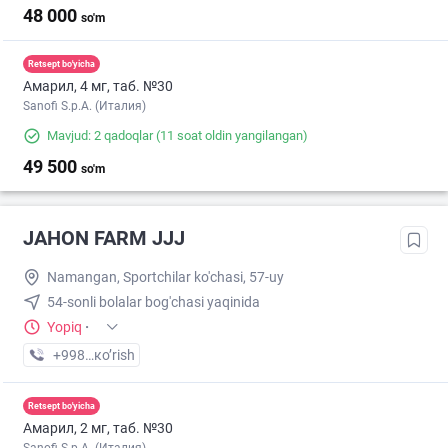
48 000
so'm
Retsept bo'yicha
Амарил, 4 мг, таб. №30
Sanofi S.p.A. (Италия)
Mavjud: 2 qadoqlar
(11 soat oldin yangilangan)
49 500
so'm
JAHON FARM JJJ
Namangan, Sportchilar ko'chasi, 57-uy
54-sonli bolalar bog'chasi yaqinida
Yopiq
·
+998 (91) XXX-XX-XX
кo’rish
Retsept bo'yicha
Амарил, 2 мг, таб. №30