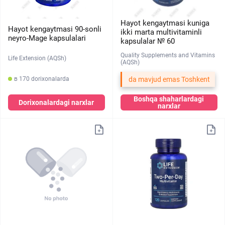
Hayot kengaytmasi kuniga
Hayot kengaytmasi 90-sonli
ikki marta multivitaminli
neyro-Mage kapsulalari
kapsulalar № 60
Quality Supplements and Vitamins
Life Extension (AQSh)
(AQSh)
da mavjud emas Toshkent
в 170 dorixonalarda
Boshqa shaharlardagi
Dorixonalardagi narxlar
narxlar