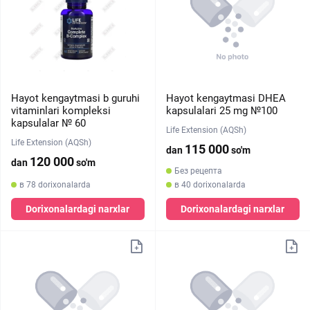
Hayot kengaytmasi b guruhi
Hayot kengaytmasi DHEA
vitaminlari kompleksi
kapsulalari 25 mg №100
kapsulalar № 60
Life Extension (AQSh)
Life Extension (AQSh)
115 000
dan
so'm
120 000
dan
so'm
Без рецепта
в 78 dorixonalarda
в 40 dorixonalarda
Dorixonalardagi narxlar
Dorixonalardagi narxlar