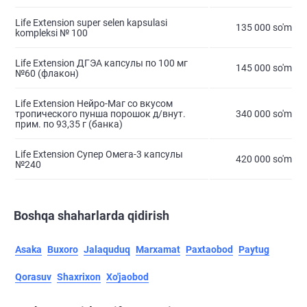
Life Extension super selen kapsulasi
135 000 so'm
kompleksi № 100
Life Extension ДГЭА капсулы по 100 мг
145 000 so'm
№60 (флакон)
Life Extension Нейро-Маг со вкусом
тропического пунша порошок д/внут.
340 000 so'm
прим. по 93,35 г (банка)
Life Extension Супер Омега-3 капсулы
420 000 so'm
№240
Boshqa shaharlarda qidirish
Asaka
Buxoro
Jalaquduq
Marxamat
Paxtaobod
Paytug
Qorasuv
Shaxrixon
Xo'jaobod