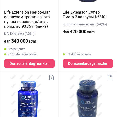
Life Extension Нейро-Маг
Life Extension Супер
со вкусом тропического
Омега-3 капсулы №240
пунша порошок д/внут.
Кволити Сапплементс (AQSh)
прим. по 93,35 г (банка)
420 000
dan
so'm
Life Extension (AQSh)
340 000
dan
so'm
Без рецепта
в 130 dorixonalarda
в 2 dorixonalarda
Dorixonalardagi narxlar
Dorixonalardagi narxlar