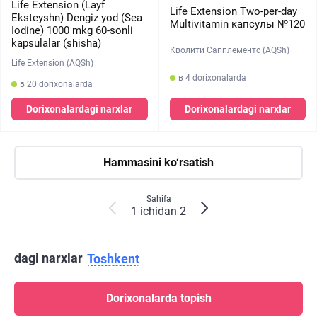
Life Extension (Layf
Life Extension Two-per-day
Eksteyshn) Dengiz yod (Sea
Multivitamin капсулы №120
Iodine) 1000 mkg 60-sonli
kapsulalar (shisha)
Кволити Сапплементс (AQSh)
Life Extension (AQSh)
в 4 dorixonalarda
в 20 dorixonalarda
Dorixonalardagi narxlar
Dorixonalardagi narxlar
Hammasini ko‘rsatish
Sahifa
1 ichidan 2
dagi narxlar
Toshkent
Dorixonalarda topish