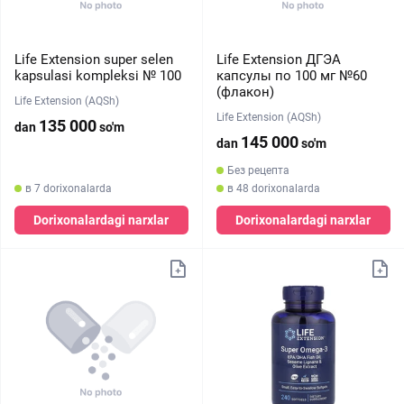
Life Extension super selen
Life Extension ДГЭА
kapsulasi kompleksi № 100
капсулы по 100 мг №60
(флакон)
Life Extension (AQSh)
Life Extension (AQSh)
135 000
dan
so'm
145 000
dan
so'm
Без рецепта
в 7 dorixonalarda
в 48 dorixonalarda
Dorixonalardagi narxlar
Dorixonalardagi narxlar