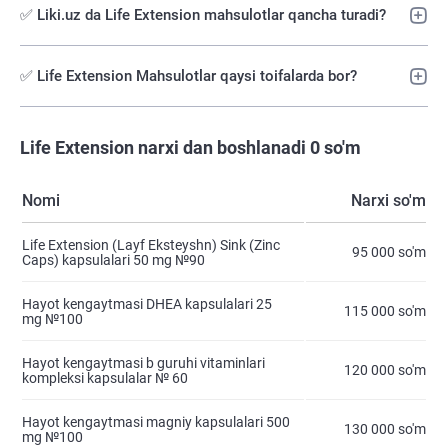
✅ Liki.uz da Life Extension mahsulotlar qancha turadi?
✅ Life Extension Mahsulotlar qaysi toifalarda bor?
Life Extension narxi dan boshlanadi 0 so'm
Nomi
Narxi so'm
Life Extension (Layf Eksteyshn) Sink (Zinc
95 000 so'm
Caps) kapsulalari 50 mg №90
Hayot kengaytmasi DHEA kapsulalari 25
115 000 so'm
mg №100
Hayot kengaytmasi b guruhi vitaminlari
120 000 so'm
kompleksi kapsulalar № 60
Hayot kengaytmasi magniy kapsulalari 500
130 000 so'm
mg №100