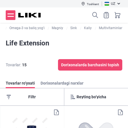
UZ
Toshkent
ar
Omega-3 va baliq yog'i
Magniy
Sink
Kaliy
Multivitaminlar
Life Extension
Tovarlar:
15
Dorixonalarda barchasini topish
Tovarlar ro‘yxati
Dorixonalardagi narxlar
Filtr