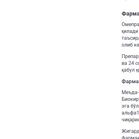
Фарма
Омепра
қилади
таъсир
олиб к
Препар
ва 24 
қабул 
Фарма
Меъда-
Биокир
эга бў
альфа1
чиқарил
Жигард
фармак