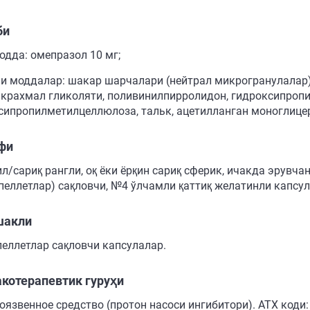
би
одда: омепразол 10 мг;
и моддалар: шакар шарчалари (нейтрал микрогранулалар),
 крахмал гликоляти, поливинилпирролидон, гидроксипроп
сипропилметилцеллюлоза, тальк, ацетилланган моноглице
фи
ил/сариқ рангли, оқ ёки ёрқин сариқ сферик, ичакда эрувч
пеллетлар) сақловчи, №4 ўлчамли қаттиқ желатинли капсул
шакли
еллетлар сақловчи капсулалар.
котерапевтик гуруҳи
оязвенное средство (протон насоси ингибитори). АТХ коди: