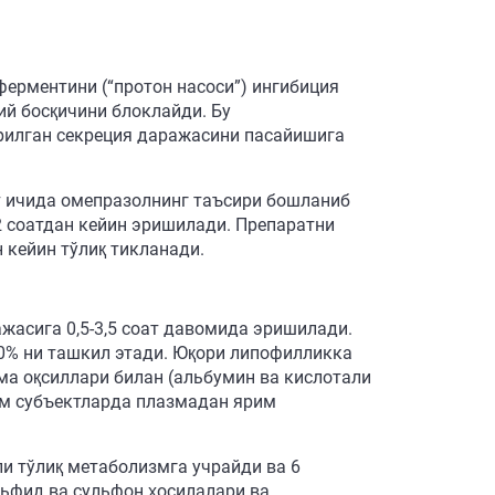
ерментини (“протон насоси”) ингибиция
ий босқичини блоклайди. Бу
ирилган секреция даражасини пасайишига
ат ичида омепразолнинг таъсири бошланиб
2 соатдан кейин эришилади. Препаратни
 кейин тўлиқ тикланади.
жасига 0,5-3,5 соат давомида эришилади.
0% ни ташкил этади. Юқори липофилликка
ма оқсиллари билан (альбумин ва кислотали
лом субъектларда плазмадан ярим
и тўлиқ метаболизмга учрайди ва 6
ьфид ва сульфон ҳосилалари ва