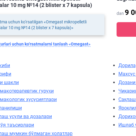
alar 10 mg №14 (2 blister х 7 kapsula)
9 
dan
tma uchun ko‘rsatilgan «Omegast mikropelletli
alar 10 mg №14 (2 blister х 7 kapsula)»
urlari uchun ko‘rsatmalarni tanlash «Omegast»
киби
Дорила
рифи
Махсус
и шакли
Дозани
макотерапевтик гуруҳи
Чиқари
макологик хусусиятлари
Сақлаш
ланилиши
Яроқли
лаш усули ва дозалари
Дорихо
ўя таъсирлари
Ишлаб 
лаш мумкин бўлмаган ҳолатлар