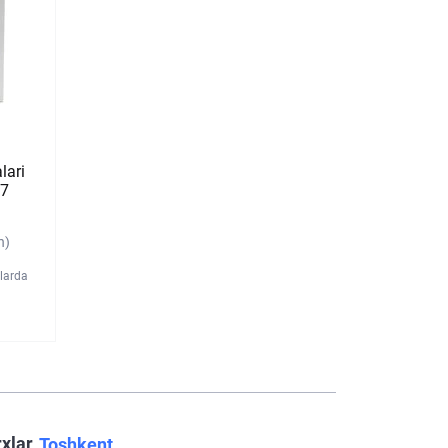
lari
 7
n)
larda
rxlar
Toshkent