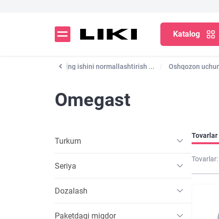
Katalog
hqozon-ichak traktining ishini normallashtirish ...
Oshqozon uchun 
Omegast
Tovarlar 
Turkum
Tovarlar:
Seriya
Dozalash
Paketdagi miqdor