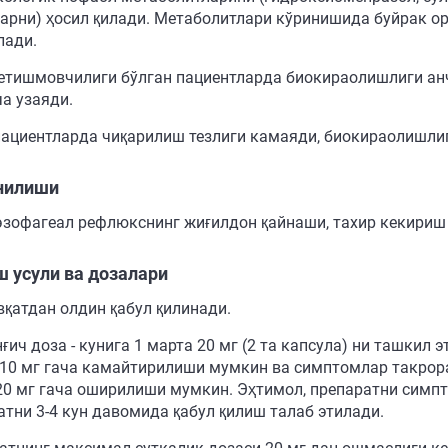
арни) ҳосил қилади. Метаболитлари кўринишида буйрак орқ
лади.
етишмовчилиги бўлган пациентларда биокираолишлиги анч
ча узаяди.
пациентларда чиқарилиш тезлиги камаяди, биокираолишли
нилиши
эзофагеал рефлюкснинг жиғилдон қайнаши, тахир кекириш
 усули ва дозалари
вқатдан олдин қабул қилинади.
ғич доза - кунига 1 марта 20 мг (2 та капсула) ни ташкил
 10 мг гача камайтирилиши мумкин ва симптомлар такрора
20 мг гача оширилиши мумкин. Эҳтимол, препаратни сим
атни 3-4 кун давомида қабул қилиш талаб этилади.