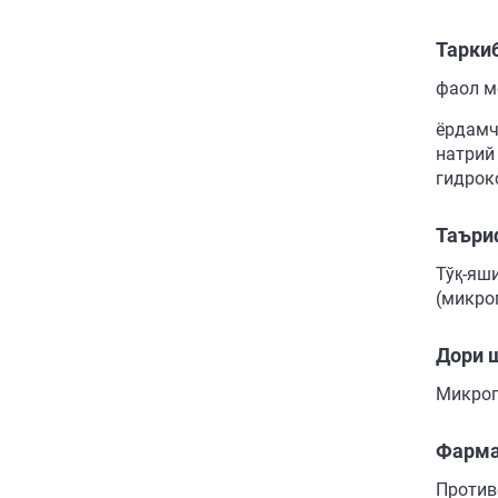
Тарки
фаол м
ёрдамч
натрий
гидрок
Таъри
Тўқ-яш
(микро
Дори 
Микроп
Фарма
Против