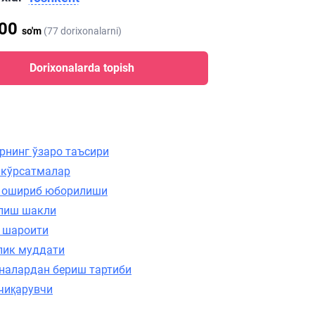
000
so'm
(77 dorixonalarni)
Dorixonalarda topish
рнинг ўзаро таъсири
 кўрсатмалар
 ошириб юборилиши
лиш шакли
 шароити
лик муддати
налардан бериш тартиби
чиқарувчи