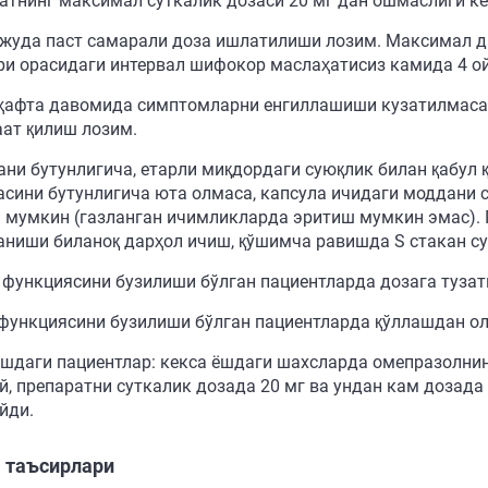
атнинг максимал суткалик дозаси 20 мг дан ошмаслиги ке
жуда паст самарали доза ишлатилиши лозим. Максимал дав
ри орасидаги интервал шифокор маслаҳатисиз камида 4 о
 ҳафта давомида симптомларни енгиллашиши кузатилмаса 
ат қилиш лозим.
ани бутунлигича, етарли миқдордаги суюқлик билан қабул 
асини бутунлигича юта олмаса, капсула ичидаги моддани 
 мумкин (газланган ичимликларда эритиш мумкин эмас). 
аниши биланоқ дарҳол ичиш, қўшимча равишда Ѕ стакан су
 функциясини бузилиши бўлган пациентларда дозага туза
функциясини бузилиши бўлган пациентларда қўллашдан о
ёшдаги пациентлар: кекса ёшдаги шахсларда омепразолни
й, препаратни суткалик дозада 20 мг ва ундан кам дозада
йди.
 таъсирлари