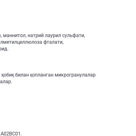
 маннитол, натрий лаурил сульфати,
илметилцеллюлоза фталати,
рид.
ан қобиқ билан қопланган микрогранулалар
алар.
 А02ВС01.