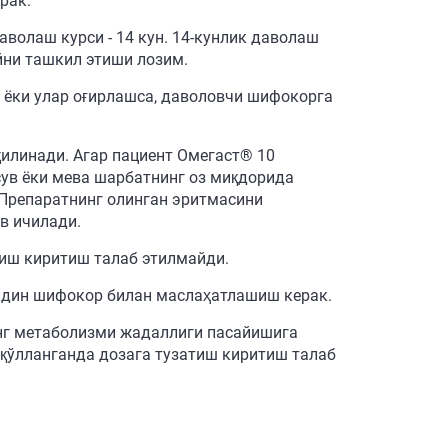
рак.
олаш курси - 14 кун. 14-кунлик даволаш
йни ташкил этиши лозим.
ёки улар оғирлашса, даволовчи шифокорга
қилинади. Агар пациент Омегаст® 10
сув ёки мева шарбатнинг оз миқдорида
Препаратнинг олинган эритмасини
в ичилади.
тиш киритиш талаб этилмайди.
лдин шифокор билан маслаҳатлашиш керак.
нг метаболизми жадаллиги пасайишига
 қўлланганда дозага тузатиш киритиш талаб