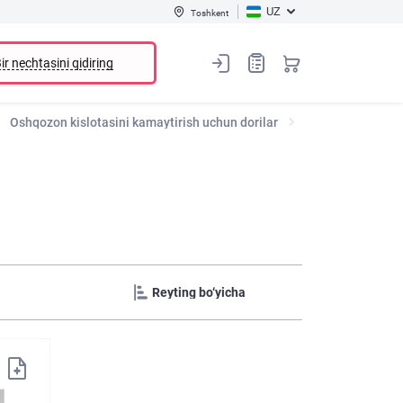
UZ
Toshkent
ir nechtasini qidiring
Oshqozon kislotasini kamaytirish uchun dorilar