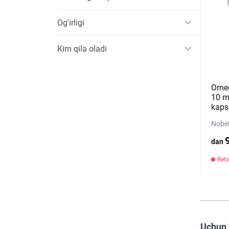
Og'irligi
Kim qila oladi
Omeg
10 m
kaps
Nobel
dan
Rets
Uchun 