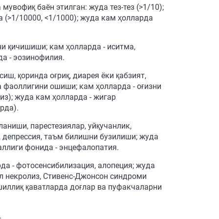
увофиқ баён этилган: жуда тез-тез (>1/10);
рда (>1/10000, <1/1000); жуда кам ҳолларда
ни қичишиши; кам ҳолларда - иситма,
а - эозинофилия.
сиш, қоринда оғриқ, диарея ёки қабзият,
а фаоллигини ошиши; кам ҳолларда - оғизни
из); жуда кам ҳолларда - жигар
рда).
йланиши, парестезиялар, уйқучанлик,
, депрессия, таъм билишни бузилиши; жуда
аллиги фонида - энцефалопатия.
рда - фотосенсибилизация, алопеция; жуда
ал некролиз, Стивенс-Джонсон синдроми
 шиллиқ қаватларда доғлар ва пуфакчаларни
.