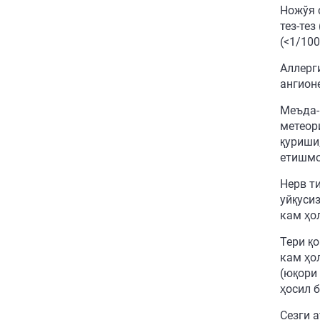
Ножўя 
тез-тез
(<1/100
Аллерги
ангион
Меъда-и
метеор
қуриши,
етишмо
Нерв ти
уйқуси
кам ҳо
Тери қ
кам ҳо
(юқори
ҳосил 
Сезги 