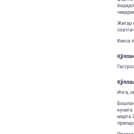
бошқал
чиқари
Жигар 
соатга
Кекса 
Қўлла
Гастро
Қўллаш
Ичга, о
Бошлан
кунига
марта 
препар