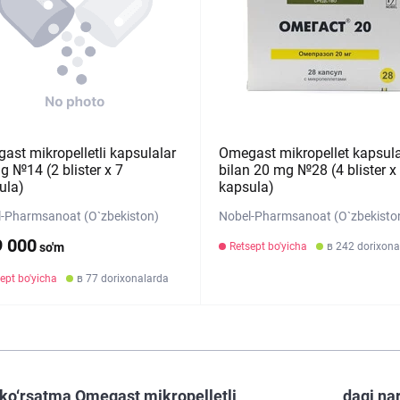
ast mikropelletli kapsulalar
Omegast mikropellet kapsula
g №14 (2 blister х 7
bilan 20 mg №28 (4 blister х
ula)
kapsula)
-Pharmsanoat (O`zbekiston)
Nobel-Pharmsanoat (O`zbekisto
9 000
so'm
Retsept bo'yicha
в 242 dorixona
ept bo'yicha
в 77 dorixonalarda
ko‘rsatma Omegast mikropelletli
dagi na