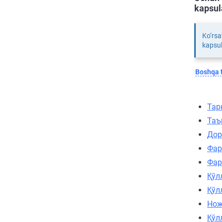
kapsul
Ko‘rsa
kapsul
Boshqa t
Тар
Таъ
Дор
Фар
Фар
Қўл
Қўл
Нож
Қўл