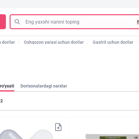
B
dorilar
Oshqozon yarasi uchun dorilar
Gastrit uchun dorilar
ro‘yxati
Dorixonalardagi narxlar
2