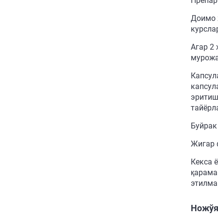
Препар
Доимо 
курсла
Агар 2
мурожа
Капсул
капсул
эритиш
тайёрл
Буйрак
Жигар 
Кекса 
қарама
этилма
Ножўя