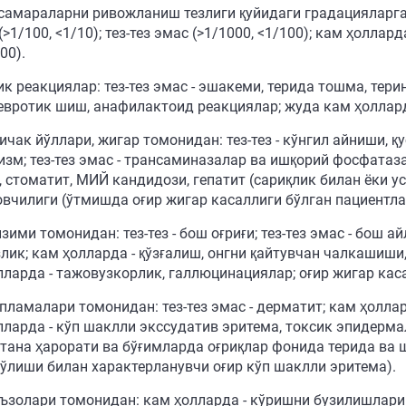
самараларни ривожланиш тезлиги қуйидаги градацияларга м
 (>1/100, <1/10); тез-тез эмас (>1/1000, <1/100); кам ҳолла
00).
к реакциялар: тез-тез эмас - эшакеми, терида тошма, тери
евротик шиш, анафилактоид реакциялар; жуда кам ҳоллард
чак йўллари, жигар томонидан: тез-тез - кўнгил айниши, қу
изм; тез-тез эмас - трансаминазалар ва ишқорий фосфатаз
 стоматит, МИЙ кандидози, гепатит (сариқлик билан ёки ус
вчилиги (ўтмишда оғир жигар касаллиги бўлган пациентла
зими томонидан: тез-тез - бош оғриғи; тез-тез эмас - бош а
злик; кам ҳолларда - қўзғалиш, онгни қайтувчан чалкашиши
лларда - тажовузкорлик, галлюцинациялар; оғир жигар кас
опламалари томонидан: тез-тез эмас - дерматит; кам ҳолла
лларда - кўп шаклли экссудатив эритема, токсик эпидерм
 тана ҳарорати ва бўғимларда оғриқлар фонида терида ва
бўлиши билан характерланувчи оғир кўп шаклли эритема).
аъзолари томонидан: кам ҳолларда - кўришни бузилишлари