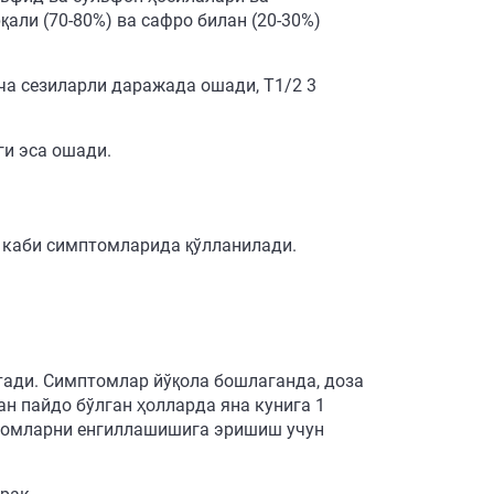
али (70-80%) ва сафро билан (20-30%)
а сезиларли даражада ошади, Т1/2 3
ги эса ошади.
 каби симптомларида қўлланилади.
 этади. Симптомлар йўқола бошлаганда, доза
н пайдо бўлган ҳолларда яна кунига 1
птомларни енгиллашишига эришиш учун