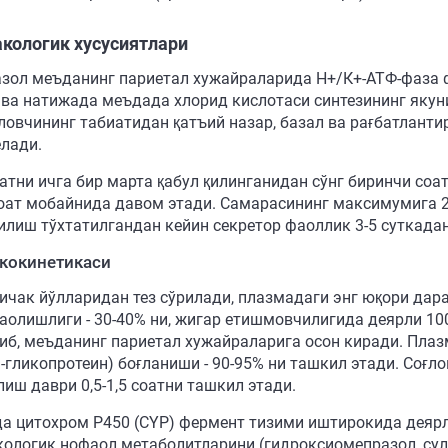
кологик хусусиятлари
зол меъданинг париетал хужайраларида Н+/К+-АТФ-фаза ф
 ва натижада меъдада хлорид кислотаси синтезининг якун
ловчининг табиатидан қатъий назар, базал ва рағбатлант
елади.
атни ичга бир марта қабул қилинганидан сўнг биринчи со
соат мобайнида давом этади. Самарасининг максимумига 
қилиш тўхтатилгандан кейин секретор фаоллик 3-5 суткадан
кокинетикаси
ичак йўлларидан тез сўрилади, плазмадаги энг юқори дара
аолишлиги - 30-40% ни, жигар етишмовчилигида деярли 10
либ, меъданинг париетал хужайраларига осон киради. Плаз
-гликопротеин) боғланиши - 90-95% ни ташкил этади. Соғ
иш даври 0,5-1,5 соатни ташкил этади.
а цитохром Р450 (CYP) фермент тизими иштирокида деярл
ологик нофаол метаболитларини (гидроксиомепразол, сул