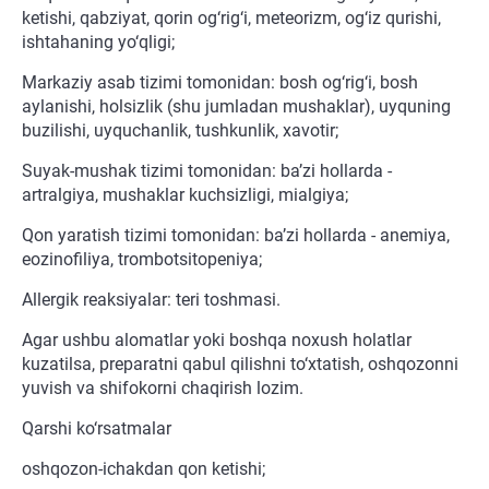
ketishi, qabziyat, qorin og‘rig‘i, meteorizm, og‘iz qurishi,
ishtahaning yo‘qligi;
Markaziy asab tizimi tomonidan: bosh og‘rig‘i, bosh
aylanishi, holsizlik (shu jumladan mushaklar), uyquning
buzilishi, uyquchanlik, tushkunlik, xavotir;
Suyak-mushak tizimi tomonidan: ba’zi hollarda -
artralgiya, mushaklar kuchsizligi, mialgiya;
Qon yaratish tizimi tomonidan: ba’zi hollarda - anemiya,
eozinofiliya, trombotsitopeniya;
Allergik reaksiyalar: teri toshmasi.
Agar ushbu alomatlar yoki boshqa noxush holatlar
kuzatilsa, preparatni qabul qilishni to‘xtatish, oshqozonni
yuvish va shifokorni chaqirish lozim.
Qarshi ko‘rsatmalar
oshqozon-ichakdan qon ketishi;