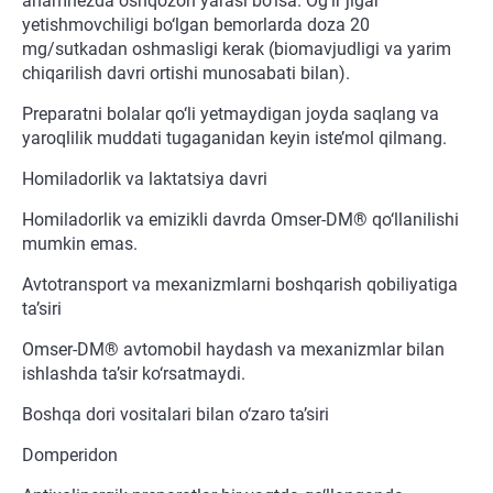
anamnezda oshqozon yarasi bo‘lsa. Og‘ir jigar
yetishmovchiligi bo‘lgan bemorlarda doza 20
mg/sutkadan oshmasligi kerak (biomavjudligi va yarim
chiqarilish davri ortishi munosabati bilan).
Preparatni bolalar qo‘li yetmaydigan joyda saqlang va
yaroqlilik muddati tugaganidan keyin iste’mol qilmang.
Homiladorlik va laktatsiya davri
Homiladorlik va emizikli davrda Omser-DM® qo‘llanilishi
mumkin emas.
Avtotransport va mexanizmlarni boshqarish qobiliyatiga
ta’siri
Omser-DM® avtomobil haydash va mexanizmlar bilan
ishlashda ta’sir ko‘rsatmaydi.
Boshqa dori vositalari bilan o‘zaro ta’siri
Domperidon