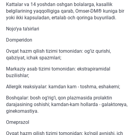
Kattalar va 14 yoshdan oshgan bolalarga, kasallik
belgilarining yaqqolligiga qarab, Omser-DM® kuniga bir
yoki ikki kapsuladan, ertalab och qoringa buyuriladi.
Nojo‘ya ta’sirlari
Domperidon
Ovqat hazm qilish tizimi tomonidan: og‘iz qurishi,
qabziyat, ichak spazmlari;
Markaziy asab tizimi tomonidan: ekstrapiramidal
buzilishlar;
Allergik reaksiyalar: kamdan kam - toshma, eshakemi;
Boshqalar: bosh og‘rig‘i, qon plazmasida prolaktin
darajasining oshishi; kamdan-kam hollarda - galaktoreya,
ginekomastiya.
Omeprazol
Ovqat hazm qilish tizimi tomonidan: ko‘ngil aynishi, ich