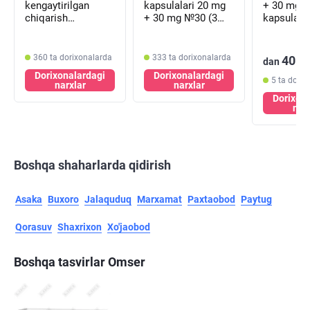
kengaytirilgan
kapsulalari 20 mg
+ 30 mg 
chiqarish
+ 30 mg №30 (3
kapsulalar
kapsulalari 40 mg
blister х 10
blister х 1
+ 30 mg №30 (3
kapsula)
kapsula)
blister х 10
360 ta dorixonalarda
333 ta dorixonalarda
40 0
dan
kapsula)
Dorixonalardagi
Dorixonalardagi
5 ta dorix
narxlar
narxlar
Dorixon
nar
Boshqa shaharlarda qidirish
Asaka
Buxoro
Jalaquduq
Marxamat
Paxtaobod
Paytug
Qorasuv
Shaxrixon
Xo'jaobod
Boshqa tasvirlar Omser