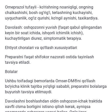
Omeprazol tufayli - ko‘rishning noaniqligi, ongning
chalkashishi, bosh og‘rig‘i, terlashning kuchayishi,
uyquchanlik, og‘iz qurishi, ko‘ngil aynishi, taxikardiya.
Davolash: oshqozonni yuvish (faqat qabul qilingandan
keyin bir soat ichida, ishqorli ichimlik ichish),
kuchaytirilgan diurez, simptomatik terapiya.
Ehtiyot choralari va qo‘llash xususiyatlari
Preparatni faqat shifokor nazorati ostida tayinlash
tavsiya etiladi.
Bolalar
Ushbu toifadagi bemorlarda Omser-DM®ni qo‘llash
bo‘yicha klinik tajriba yo‘qligi sababli, preparatni bolalarga
buyurish tavsiya etilmaydi.
Davolashni boshlashdan oldin oshqozon-ichak traktida
xavfli o‘sma borligini istisno qilish kerak, ayniqsa