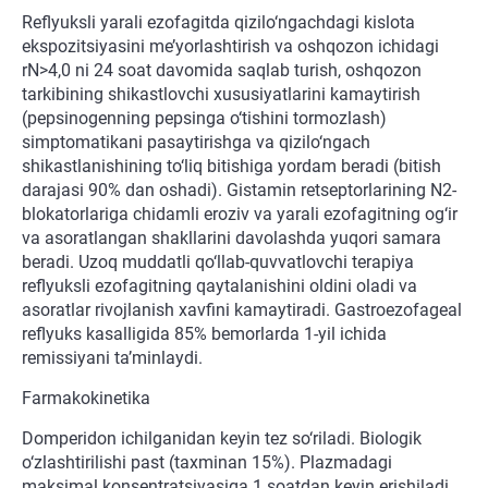
Reflyuksli yarali ezofagitda qizilo‘ngachdagi kislota
ekspozitsiyasini me’yorlashtirish va oshqozon ichidagi
rN>4,0 ni 24 soat davomida saqlab turish, oshqozon
tarkibining shikastlovchi xususiyatlarini kamaytirish
(pepsinogenning pepsinga o‘tishini tormozlash)
simptomatikani pasaytirishga va qizilo‘ngach
shikastlanishining to‘liq bitishiga yordam beradi (bitish
darajasi 90% dan oshadi). Gistamin retseptorlarining N2-
blokatorlariga chidamli eroziv va yarali ezofagitning og‘ir
va asoratlangan shakllarini davolashda yuqori samara
beradi. Uzoq muddatli qo‘llab-quvvatlovchi terapiya
reflyuksli ezofagitning qaytalanishini oldini oladi va
asoratlar rivojlanish xavfini kamaytiradi. Gastroezofageal
reflyuks kasalligida 85% bemorlarda 1-yil ichida
remissiyani ta’minlaydi.
Farmakokinetika
Domperidon ichilganidan keyin tez so‘riladi. Biologik
o‘zlashtirilishi past (taxminan 15%). Plazmadagi
maksimal konsentratsiyasiga 1 soatdan keyin erishiladi.