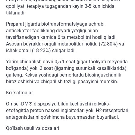
qobiliyati terapiya tugagandan keyin 3-5 kun ichida
tiklanadi.
Preparat jigarda biotransformatsiyaga uchrab,
antisekretor faollikning deyarli yo‘qligi bilan
tavsiflanadigan kamida 6 ta metabolitni hosil qiladi.
Asosan buyraklar orqali metabolitlar holida (72-80%) va
ichak orqali (18-23%) chiqariladi.
Yarim chiqarilish davri 0,5-1 soat (jigar faoliyati me’yorida
bo‘lganda) yoki 3 soat (jigarning surunkali kasalliklarida)
ga teng. Keksa yoshdagi bemorlarda biosinguvchanlik
biroz oshishi va chiqarilish tezligi pasayishi mumkin.
Ko‘rsatmalar
Omser-DM® dispepsiya bilan kechuvchi reflyuks-
ezofagitda proton nasosi ingibitorlari yoki H2-retseptorlari
antagonistlarini qo‘shimcha buyurmasdan buyuriladi.
Qo‘llash usuli va dozalari