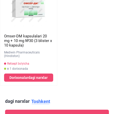
Omser-DM kapsulalari 20
mg + 10 mg №30 (3 blister х
10 kapsula)
Mediwin Pharmaceuticals
(Hindiston)
Retsept bo'yicha
в 1 dorixonada
Dorixonalardagi narxlar
dagi narxlar
Toshkent