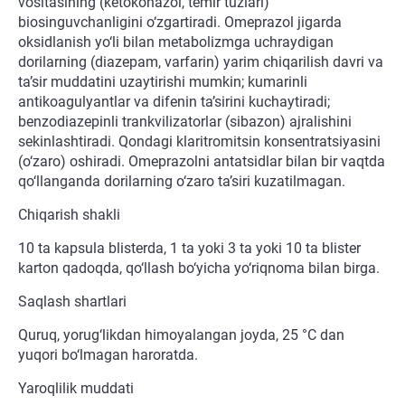
vositasining (ketokonazol, temir tuzlari)
biosinguvchanligini o‘zgartiradi. Omeprazol jigarda
oksidlanish yo‘li bilan metabolizmga uchraydigan
dorilarning (diazepam, varfarin) yarim chiqarilish davri va
ta’sir muddatini uzaytirishi mumkin; kumarinli
antikoagulyantlar va difenin ta’sirini kuchaytiradi;
benzodiazepinli trankvilizatorlar (sibazon) ajralishini
sekinlashtiradi. Qondagi klaritromitsin konsentratsiyasini
(o‘zaro) oshiradi. Omeprazolni antatsidlar bilan bir vaqtda
qo‘llanganda dorilarning o‘zaro ta’siri kuzatilmagan.
Chiqarish shakli
10 ta kapsula blisterda, 1 ta yoki 3 ta yoki 10 ta blister
karton qadoqda, qo‘llash bo‘yicha yo‘riqnoma bilan birga.
Saqlash shartlari
Quruq, yorug‘likdan himoyalangan joyda, 25 °C dan
yuqori bo‘lmagan haroratda.
Yaroqlilik muddati