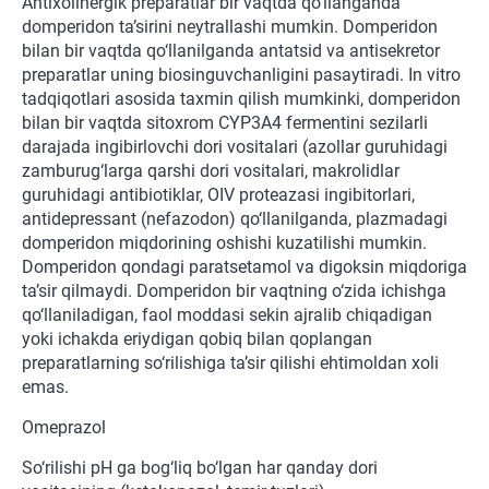
Antixolinergik preparatlar bir vaqtda qo‘llanganda
domperidon ta’sirini neytrallashi mumkin. Domperidon
bilan bir vaqtda qo‘llanilganda antatsid va antisekretor
preparatlar uning biosinguvchanligini pasaytiradi. In vitro
tadqiqotlari asosida taxmin qilish mumkinki, domperidon
bilan bir vaqtda sitoxrom CYP3A4 fermentini sezilarli
darajada ingibirlovchi dori vositalari (azollar guruhidagi
zamburug‘larga qarshi dori vositalari, makrolidlar
guruhidagi antibiotiklar, OIV proteazasi ingibitorlari,
antidepressant (nefazodon) qo‘llanilganda, plazmadagi
domperidon miqdorining oshishi kuzatilishi mumkin.
Domperidon qondagi paratsetamol va digoksin miqdoriga
ta’sir qilmaydi. Domperidon bir vaqtning o‘zida ichishga
qo‘llaniladigan, faol moddasi sekin ajralib chiqadigan
yoki ichakda eriydigan qobiq bilan qoplangan
preparatlarning so‘rilishiga ta’sir qilishi ehtimoldan xoli
emas.
Omeprazol
So‘rilishi pH ga bog‘liq bo‘lgan har qanday dori