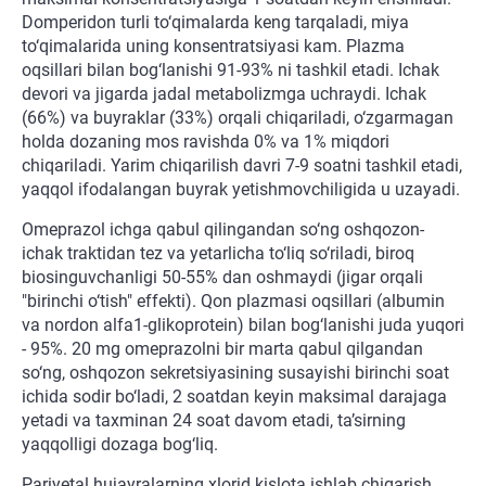
Domperidon turli to‘qimalarda keng tarqaladi, miya
to‘qimalarida uning konsentratsiyasi kam. Plazma
oqsillari bilan bog‘lanishi 91-93% ni tashkil etadi. Ichak
devori va jigarda jadal metabolizmga uchraydi. Ichak
(66%) va buyraklar (33%) orqali chiqariladi, o‘zgarmagan
holda dozaning mos ravishda 0% va 1% miqdori
chiqariladi. Yarim chiqarilish davri 7-9 soatni tashkil etadi,
yaqqol ifodalangan buyrak yetishmovchiligida u uzayadi.
Omeprazol ichga qabul qilingandan so‘ng oshqozon-
ichak traktidan tez va yetarlicha to‘liq so‘riladi, biroq
biosinguvchanligi 50-55% dan oshmaydi (jigar orqali
"birinchi o‘tish" effekti). Qon plazmasi oqsillari (albumin
va nordon alfa1-glikoprotein) bilan bog‘lanishi juda yuqori
- 95%. 20 mg omeprazolni bir marta qabul qilgandan
so‘ng, oshqozon sekretsiyasining susayishi birinchi soat
ichida sodir bo‘ladi, 2 soatdan keyin maksimal darajaga
yetadi va taxminan 24 soat davom etadi, ta’sirning
yaqqolligi dozaga bog‘liq.
Pariyetal hujayralarning xlorid kislota ishlab chiqarish