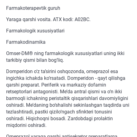
Farmakoterapevtik guruh
Yaraga qarshi vosita. ATX kodi: A02BC.
Farmakologik xususiyatlari
Farmakodinamika
Omser-DM® ning farmakologik xususiyatlari uning ikki
tarkibiy qismi bilan bog‘liq.
Domperidon o‘z ta’sirini oshqozonda, omeprazol esa
ingichka ichakda ko‘rsatadi. Domperidon - qayt qilishga
qarshi preparat. Periferik va markaziy dofamin
retseptorlari antagonisti. Me’da antral qismi va o‘n ikki
barmoqli ichakning peristaltik qisqarishlari davomiyligini
oshiradi. Me’daning bo‘shalishi sekinlashgan taqdirda uni
tezlashtiradi, pastki qizilo‘ngach sfinkteri tonusini
oshiradi. Hiqichoqni bosadi. Zardobdagi prolaktin
miqdorini oshiradi.
Omeprazol yaraga qarshi antisekretor preparatlarga