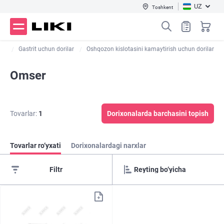
UZ
Toshkent
lar
Gastrit uchun dorilar
Oshqozon kislotasini kamaytirish uchun dorilar
Omser
Tovarlar:
1
Dorixonalarda barchasini topish
Tovarlar ro‘yxati
Dorixonalardagi narxlar
Filtr