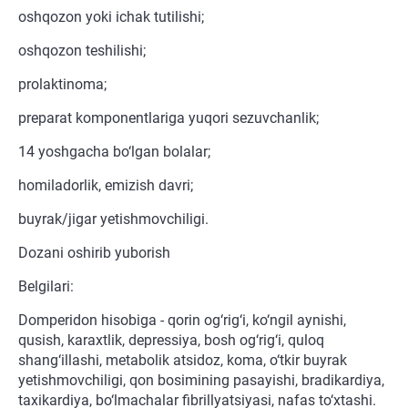
oshqozon yoki ichak tutilishi;
oshqozon teshilishi;
prolaktinoma;
preparat komponentlariga yuqori sezuvchanlik;
14 yoshgacha bo‘lgan bolalar;
homiladorlik, emizish davri;
buyrak/jigar yetishmovchiligi.
Dozani oshirib yuborish
Belgilari:
Domperidon hisobiga - qorin og‘rig‘i, ko‘ngil aynishi,
qusish, karaxtlik, depressiya, bosh og‘rig‘i, quloq
shang‘illashi, metabolik atsidoz, koma, o‘tkir buyrak
yetishmovchiligi, qon bosimining pasayishi, bradikardiya,
taxikardiya, bo‘lmachalar fibrillyatsiyasi, nafas to‘xtashi.