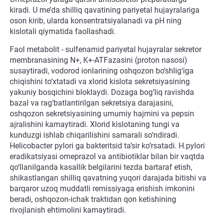
kiradi. U me’da shilliq qavatining pariyetal hujayralariga
oson kirib, ularda konsentratsiyalanadi va pH ning
kislotali qiymatida faollashadi.
Faol metabolit - sulfenamid pariyetal hujayralar sekretor
membranasining N+, K+-ATFazasini (proton nasosi)
susaytiradi, vodorod ionlarining oshqozon bo‘shlig‘iga
chiqishini to‘xtatadi va xlorid kislota sekretsiyasining
yakuniy bosqichini bloklaydi. Dozaga bog‘liq ravishda
bazal va rag‘batlantirilgan sekretsiya darajasini,
oshqozon sekretsiyasining umumiy hajmini va pepsin
ajralishini kamaytiradi. Xlorid kislotaning tungi va
kunduzgi ishlab chiqarilishini samarali so‘ndiradi.
Helicobacter pylori ga bakteritsid ta’sir ko‘rsatadi. H.pylori
eradikatsiyasi omeprazol va antibiotiklar bilan bir vaqtda
qo‘llanilganda kasallik belgilarini tezda bartaraf etish,
shikastlangan shilliq qavatning yuqori darajada bitishi va
barqaror uzoq muddatli remissiyaga erishish imkonini
beradi, oshqozon-ichak traktidan qon ketishining
rivojlanish ehtimolini kamaytiradi.