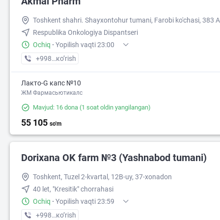
Akmal Pharm
Toshkent shahri. Shayxontohur tumani, Farobi ko'chasi, 383 A
Respublika Onkologiya Dispantseri
56 000
Ochiq
·
Yopilish vaqti 23:00
+998 (99) XXX-XX-XX
кo’rish
Лакто-G капс №10
ЖМ Фармасьютикалс
Mavjud: 16 dona
(1 soat oldin yangilangan)
55 105
so'm
60 000
Dorixana OK farm №3 (Yashnabod tumani)
Toshkent, Tuzel 2-kvartal, 12B-uy, 37-xonadon
40 let, "Kresitik" chorrahasi
Ochiq
·
Yopilish vaqti 23:59
+998 (90) XXX-XX-XX
кo’rish