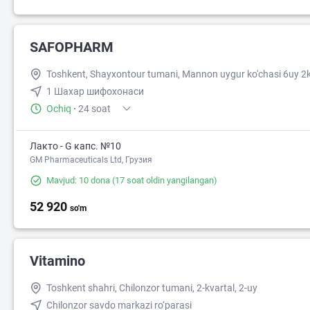
SAFOPHARM
Toshkent, Shayxontour tumani, Mannon uygur ko'chasi 6uy 2
1 Шахар шифохонаси
Ochiq
·
24 soat
Лакто - G капс. №10
GM Pharmaceuticals Ltd, Грузия
Mavjud: 10 dona
(17 soat oldin yangilangan)
52 920
so'm
Vitamino
Toshkent shahri, Chilonzor tumani, 2-kvartal, 2-uy
Chilonzor savdo markazi ro‘parasi