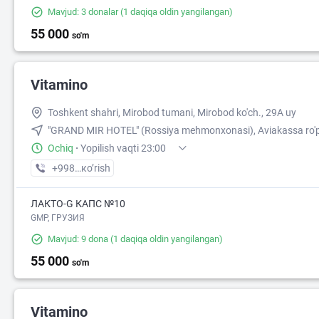
Mavjud: 3 donalar
(1 daqiqa oldin yangilangan)
55 000
so'm
Vitamino
Toshkent shahri, Mirobod tumani, Mirobod ko'ch., 29A uy
"GRAND MIR HOTEL" (Rossiya mehmonxonasi), Aviakassa ro'
Ochiq
·
Yopilish vaqti 23:00
+998 (95) XXX-XX-XX
кo’rish
ЛАКТО-G КАПС №10
GMP, ГРУЗИЯ
Mavjud: 9 dona
(1 daqiqa oldin yangilangan)
55 000
so'm
Vitamino