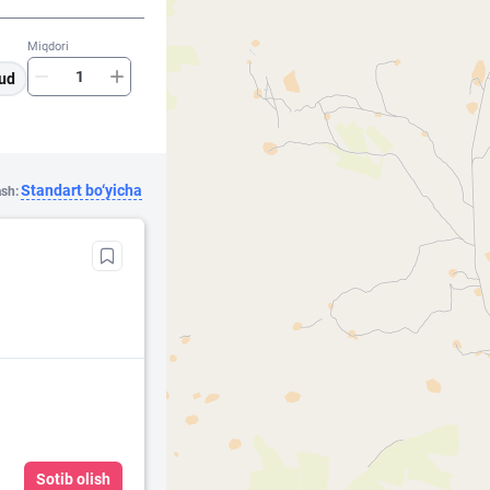
Miqdori
ud
Standart bo‘yicha
ash:
Sotib olish