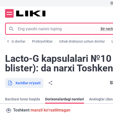
Bir nech
ya uchun dorilar
Probiyotiklar
Ichak disbiyozi uchun dorilar
Lacto-G kapsulalari №10
blister): da narxi Toshken
S
Xaridlar ro‘yxati
Barchasi tovar haqida
Dorixonalardagi narxlari
Analoglar (dan
Toshkent
manzil ko‘rsatilmagan