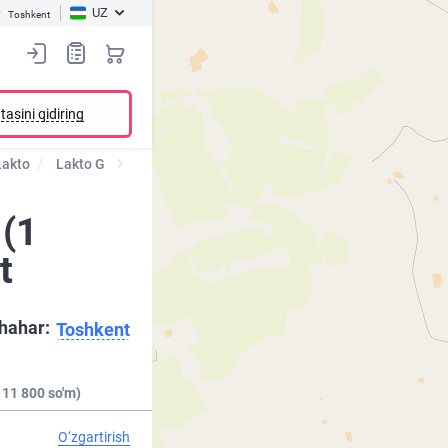
UZ
Toshkent
tasini qidiring
Lakto
Lakto G
 (1
t
hahar:
Toshkent
 11 800 so'm)
O‘zgartirish