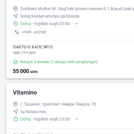
Toshkent shahar M. Ulug‘bek tumani massivi C-1 Buyuk Ipak yo
Sobiq konservatoriya qarshisida
48 000
Ochiq
·
Yopilish vaqti 23:00
+998 (95) XXX-XX-XX
кo’rish
ЛАКТО-G КАПС №10
GMP, ГРУЗИЯ
Mavjud: 4 donalar
(1 daqiqa oldin yangilangan)
55 000
so'm
Vitamino
г. Ташкент, проспект Амира Темура, 70
тц Казахстан
Ochiq
·
Yopilish vaqti 23:00