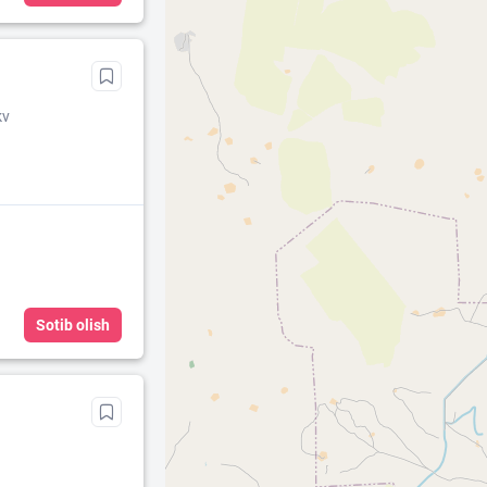
kv
Sotib olish