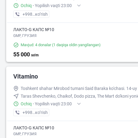
Ochiq
·
Yopilish vaqti 23:00
+998 (95) XXX-XX-XX
кo’rish
ЛАКТО-G КАПС №10
GMP, ГРУЗИЯ
Mavjud: 4 donalar
(1 daqiqa oldin yangilangan)
55 000
so'm
Vitamino
Toshkent shahar Mirobod tumani Said Baraka ko'chasi. 14-uy
Taras Shevchenko, Chaikof, Dodo pizza, The Mart do'koni yon
Ochiq
·
Yopilish vaqti 23:00
+998 (95) XXX-XX-XX
кo’rish
ЛАКТО-G КАПС №10
GMP, ГРУЗИЯ