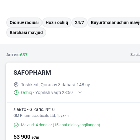
Qidiruv radiusi
Hozir ochiq
24/7
Buyurtmalar uchun mavj
Barchasi mavjud
Аптек:
637
Saral
SAFOPHARM
Toshkent, Qorasuv 3 dahasi, 14B uy
Ochiq
·
Yopilish vaqti 23:59
Лакто - G капс. №10
GM Pharmaceuticals Ltd, Грузия
Mavjud: 4 donalar
(15 soat oldin yangilangan)
53 900
so'm