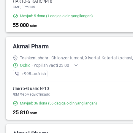
ЛАКТО-G КАПС №10
GMP, ГРУЗИЯ
Mavjud: 5 dona
(1 daqiqa oldin yangilangan)
55 000
so'm
Akmal Pharm
Toshkent shahri. Chilonzor tumani, 9-lvartal, Katartal ko'chasi,
Ochiq
·
Yopilish vaqti 23:00
+998 (99) XXX-XX-XX
кo’rish
Лакто-G капс №10
ЖМ Фармасьютикалс
60 000
2
Mavjud: 36 dona
(56 daqiqa oldin yangilangan)
25 810
so'm