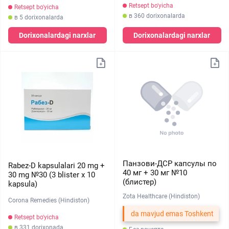
Retsept bo'yicha
Retsept bo'yicha
в 360 dorixonalarda
в 5 dorixonalarda
Dorixonalardagi narxlar
Dorixonalardagi narxlar
Панзови-ДСР капсулы по
Rabez-D kapsulalari 20 mg +
40 мг + 30 мг №10
30 mg №30 (3 blister х 10
(блистер)
kapsula)
Zota Healthcare (Hindiston)
Corona Remedies (Hindiston)
da mavjud emas Toshkent
Retsept bo'yicha
в 331 dorixonada