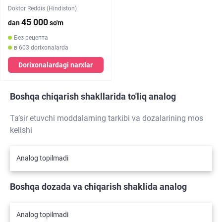
Doktor Reddis (Hindiston)
45 000
dan
so'm
Без рецепта
в 603 dorixonalarda
Dorixonalardagi narxlar
Boshqa chiqarish shakllarida to'liq analog
Ta’sir etuvchi moddalarning tarkibi va dozalarining mos
kelishi
Analog topilmadi
Boshqa dozada va chiqarish shaklida analog
Analog topilmadi