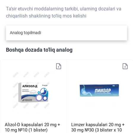
Ta’sir etuvchi moddalarning tarkibi, ularning dozalari va
chiqarilish shaklining to‘liq mos kelishi
Analog topilmadi
Boshqa dozada to'liq analog
Alizol-D kapsulalari 20 mg +
Limzer kapsulalari 20 mg +
10 mg №10 (1 blister)
30 mg №30 (3 blister х 10