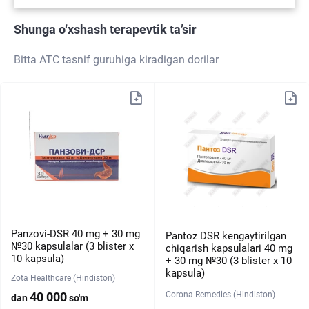
Shunga o‘xshash terapevtik ta’sir
Bitta ATC tasnif guruhiga kiradigan dorilar
Panzovi-DSR 40 mg + 30 mg
Pantoz DSR kengaytirilgan
№30 kapsulalar (3 blister х
chiqarish kapsulalari 40 mg
10 kapsula)
+ 30 mg №30 (3 blister х 10
kapsula)
Zota Healthcare (Hindiston)
Corona Remedies (Hindiston)
40 000
dan
so'm