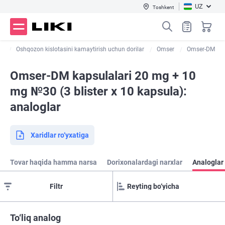
UZ
Toshkent
ar
Oshqozon kislotasini kamaytirish uchun dorilar
Omser
Omser-DM
Omser-DM kapsulalari 20 mg + 10
mg №30 (3 blister х 10 kapsula):
analoglar
Xaridlar ro‘yxatiga
Tovar haqida hamma narsa
Dorixonalardagi narxlar
Analoglar
Filtr
To‘liq analog