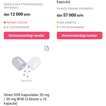
kapsula)
Alisha & Isha Pharmaceuticals
(Hindiston)
Inventia Healkea (Hindiston)
12 000
dan
so'm
57 000
dan
so'm
Retsept bo'yicha
Без рецепта
в 9 dorixonalarda
в 89 dorixonalarda
Dorixonalardagi narxlar
Dorixonalardagi narxlar
Omez DSR kapsulalari 20 mg
/ 30 mg №30 (3 blister х 10
kapsula)