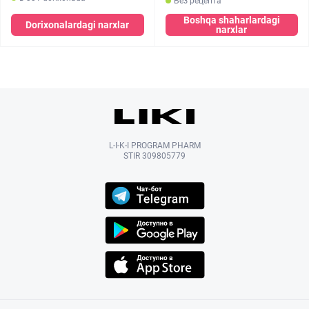
Без рецепта
Boshqa shaharlardagi
Dorixonalardagi narxlar
narxlar
L-I-K-I PROGRAM PHARM
STIR 309805779