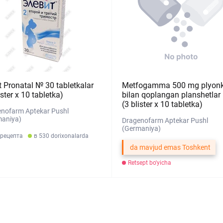
t Pronatal № 30 tabletkalar
Metfogamma 500 mg plyon
ister х 10 tabletka)
bilan qoplangan planshetla
(3 blister х 10 tabletka)
nofarm Aptekar Pushl
maniya)
Dragenofarm Aptekar Pushl
(Germaniya)
 рецепта
в 530 dorixonalarda
da mavjud emas Toshkent
Retsept bo'yicha