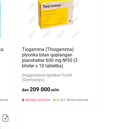
ka
Tiogamma (Thiogamma)
plyonka bilan qoplangan
planshetlar 600 mg №30 (3
blister х 10 tabletka)
Dragenofarm Aptekar Pushl
(Germaniya)
209 000
dan
so'm
larda
Retsept bo'yicha
в 267 dorixonalarda