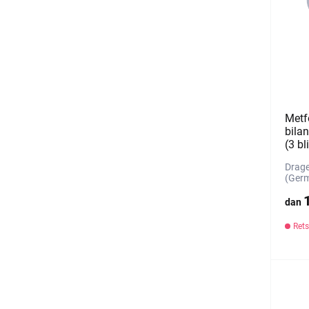
Metf
bila
(3 bl
Drage
(Ger
dan
Rets