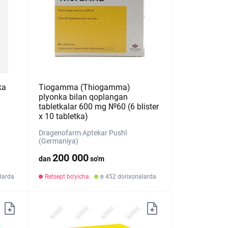
ka
Tiogamma (Thiogamma)
plyonka bilan qoplangan
tabletkalar 600 mg №60 (6 blister
х 10 tabletka)
Dragenofarm Aptekar Pushl
(Germaniya)
200 000
dan
so'm
larda
Retsept bo'yicha
в 452 dorixonalarda