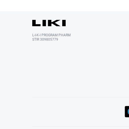
L-I-K-I PROGRAM PHARM
STIR 309805779