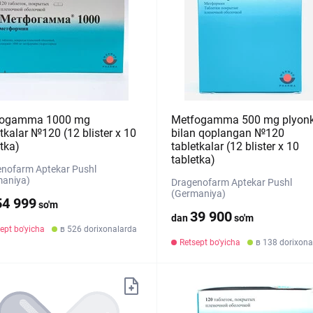
fogamma 1000 mg
Metfogamma 500 mg plyon
tkalar №120 (12 blister х 10
bilan qoplangan №120
tka)
tabletkalar (12 blister х 10
tabletka)
nofarm Aptekar Pushl
maniya)
Dragenofarm Aptekar Pushl
(Germaniya)
54 999
so'm
39 900
dan
so'm
ept bo'yicha
в 526 dorixonalarda
Retsept bo'yicha
в 138 dorixona