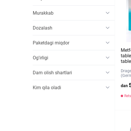
Murakkab
Dozalash
Paketdagi miqdor
Met
table
Og'irligi
table
Drage
Dam olish shartlari
(Ger
dan
Kim qila oladi
Rets