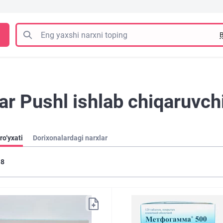
B
r Pushl ishlab chiqaruvchi
ro‘yxati
Dorixonalardagi narxlar
8