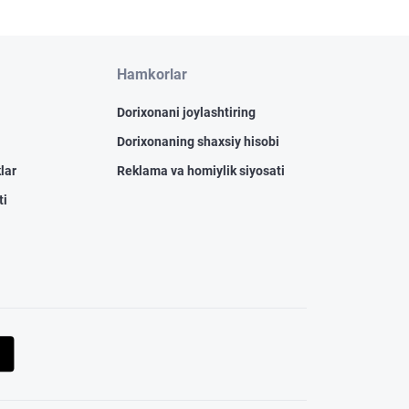
Hamkorlar
Dorixonani joylashtiring
Dorixonaning shaxsiy hisobi
lar
Reklama va homiylik siyosati
ti