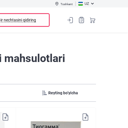
UZ
Toshkent
ir nechtasini qidiring
 mahsulotlari