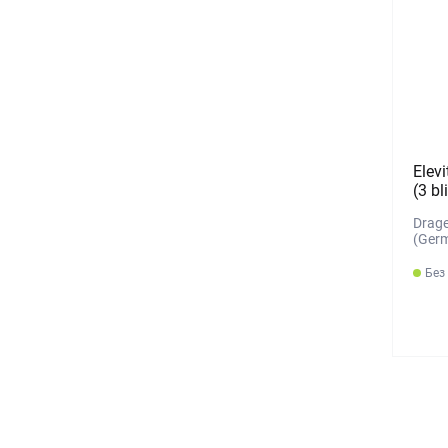
Elevi
(3 bl
Drage
(Ger
Без