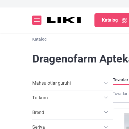
Katalog
Katalog
Dragenofarm Apteka
Tovarlar 
Mahsulotlar guruhi
Tovarlar:
Turkum
Brend
Seriya