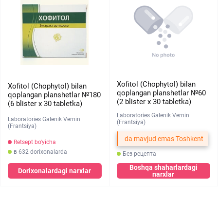
Xofitol (Chophytol) bilan
Xofitol (Chophytol) bilan
qoplangan planshetlar №60
qoplangan planshetlar №180
(2 blister х 30 tabletka)
(6 blister х 30 tabletka)
Laboratories Galenik Vernin
Laboratories Galenik Vernin
(Frantsiya)
(Frantsiya)
da mavjud emas Toshkent
Retsept bo'yicha
в 632 dorixonalarda
Без рецепта
Boshqa shaharlardagi
Dorixonalardagi narxlar
narxlar