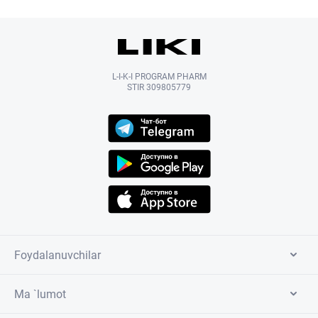
L-I-K-I PROGRAM PHARM
STIR 309805779
Foydalanuvchilar
Ma `lumot