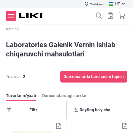
UZ
Toshkent
Katalog
Laboratories Galenik Vernin ishlab
chiqaruvchi mahsulotlari
Tovarlar:
2
Dorixonalarda barchasini topish
Tovarlar ro‘yxati
Dorixonalardagi narxlar
Filtr