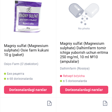
Magniy sulfat (Magnesium
Magniy sulfat (Magnesium
sulphate) Dalhimfarm tomir
sulphate) Osie farm kukuni
ichiga yuborish uchun eritma
10 g (paket)
250 mg/ml, 10 ml №10
(ampulalar)
Osiyo Farm (O`zbekiston)
Dalhimfarm (Rossiya)
Без рецепта
Retsept bo'yicha
в 68 dorixonalarda
в 5 dorixonalarda
Dorixonalardagi narxlar
Dorixonalardagi narxlar