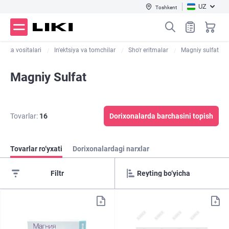
UZ
Toshkent
stika vositalari
In'ektsiya va tomchilar
Sho'r eritmalar
Magniy sulfat
Magniy Sulfat
Tovarlar:
16
Dorixonalarda barchasini topish
Tovarlar ro‘yxati
Dorixonalardagi narxlar
Filtr