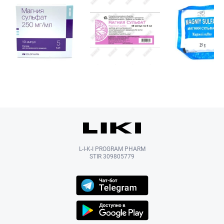
L-I-K-I PROGRAM PHARM
STIR 309805779