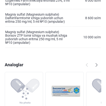
Uzgermed Farm in'ektsiya eritmasi 25%, 5 ml
6 000 so'm
№10 (ampulalar)
Magniy sulfat (Magnesium sulphate)
Dalhimfarmtomir ichiga yuborish uchun
8 600 so'm
eritma 250 mg/ml, 5 ml №10 (ampulalar)
Magniy sulfat (Magnesium sulphate)
Borisov ZTP tomir ichiga va mushak ichiga
10 000 so'm
yuborish uchun eritma 250 mg/ml, 5 ml
№10 (ampulalar)
Analoglar