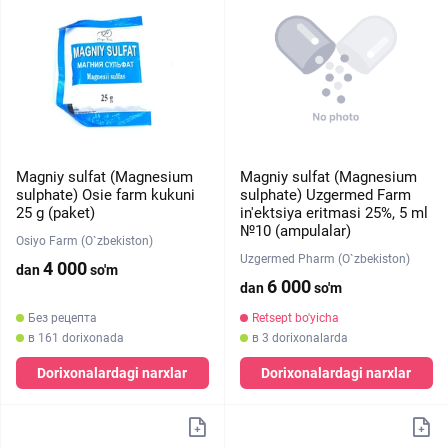
Magniy sulfat (Magnesium
Magniy sulfat (Magnesium
sulphate) Osie farm kukuni
sulphate) Uzgermed Farm
25 g (paket)
in'ektsiya eritmasi 25%, 5 ml
№10 (ampulalar)
Osiyo Farm (O`zbekiston)
Uzgermed Pharm (O`zbekiston)
4 000
dan
so'm
6 000
dan
so'm
Без рецепта
Retsept bo'yicha
в 161 dorixonada
в 3 dorixonalarda
Dorixonalardagi narxlar
Dorixonalardagi narxlar