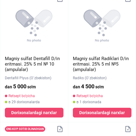
Magniy sulfat Dentafill D/in
Magniy sulfat Radiklari D/in
eritmasi. 25% 5 ml № 10
eritmasi. 25% 5 ml №5
(ampulalar)
(ampulalar)
Dentafill Plyus (O`zbekiston)
Radiks (O`zbekiston)
5 000
4 500
dan
so'm
dan
so'm
Retsept bo'yicha
Retsept bo'yicha
в 29 dorixonalarda
в 1 dorixonada
Dorixonalardagi narxlar
Dorixonalardagi narxlar
ENG KO‘P SOTIB OLINADIGAN