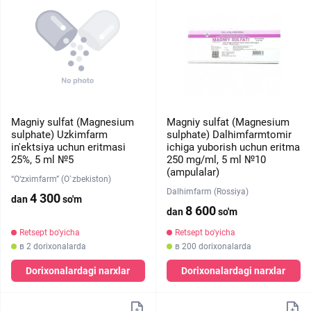
Magniy sulfat (Magnesium
Magniy sulfat (Magnesium
sulphate) Uzkimfarm
sulphate) Dalhimfarmtomir
in'ektsiya uchun eritmasi
ichiga yuborish uchun eritma
25%, 5 ml №5
250 mg/ml, 5 ml №10
(ampulalar)
“O‘zximfarm” (O`zbekiston)
Dalhimfarm (Rossiya)
4 300
dan
so'm
8 600
dan
so'm
Retsept bo'yicha
Retsept bo'yicha
в 2 dorixonalarda
в 200 dorixonalarda
Dorixonalardagi narxlar
Dorixonalardagi narxlar