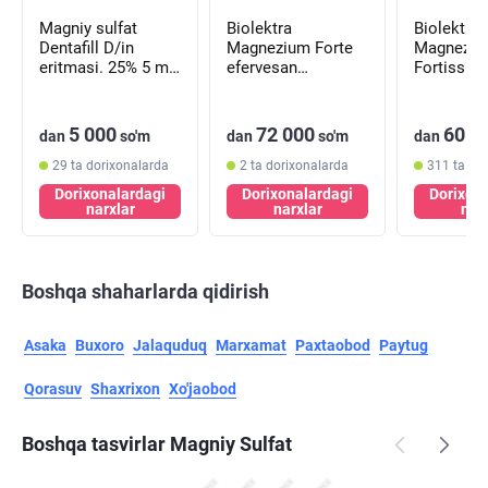
Magniy sulfat
Biolektra
Biolektra
Dentafill D/in
Magnezium Forte
Magnezi
eritmasi. 25% 5 ml
efervesan
Fortissi
№ 10 (ampulalar)
tabletkalari 243 mg
efervesan
№10 (naycha)
tabletkala
№10 (nay
5 000
72 000
60 0
dan
so'm
dan
so'm
dan
29 ta dorixonalarda
2 ta dorixonalarda
311 ta do
Dorixonalardagi
Dorixonalardagi
Dorixon
narxlar
narxlar
nar
Boshqa shaharlarda qidirish
Asaka
Buxoro
Jalaquduq
Marxamat
Paxtaobod
Paytug
Qorasuv
Shaxrixon
Xo'jaobod
Boshqa tasvirlar Magniy Sulfat