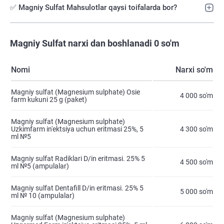
✅ Magniy Sulfat Mahsulotlar qaysi toifalarda bor?
Magniy Sulfat narxi dan boshlanadi 0 so'm
Nomi
Narxi so'm
Magniy sulfat (Magnesium sulphate) Osie
4 000 so'm
farm kukuni 25 g (paket)
Magniy sulfat (Magnesium sulphate)
Uzkimfarm in'ektsiya uchun eritmasi 25%, 5
4 300 so'm
ml №5
Magniy sulfat Radiklari D/in eritmasi. 25% 5
4 500 so'm
ml №5 (ampulalar)
Magniy sulfat Dentafill D/in eritmasi. 25% 5
5 000 so'm
ml № 10 (ampulalar)
Magniy sulfat (Magnesium sulphate)