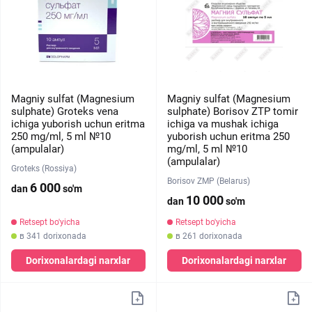
Magniy sulfat (Magnesium
Magniy sulfat (Magnesium
sulphate) Groteks vena
sulphate) Borisov ZTP tomir
ichiga yuborish uchun eritma
ichiga va mushak ichiga
250 mg/ml, 5 ml №10
yuborish uchun eritma 250
(ampulalar)
mg/ml, 5 ml №10
(ampulalar)
Groteks (Rossiya)
Borisov ZMP (Belarus)
6 000
dan
so'm
10 000
dan
so'm
Retsept bo'yicha
Retsept bo'yicha
в 341 dorixonada
в 261 dorixonada
Dorixonalardagi narxlar
Dorixonalardagi narxlar