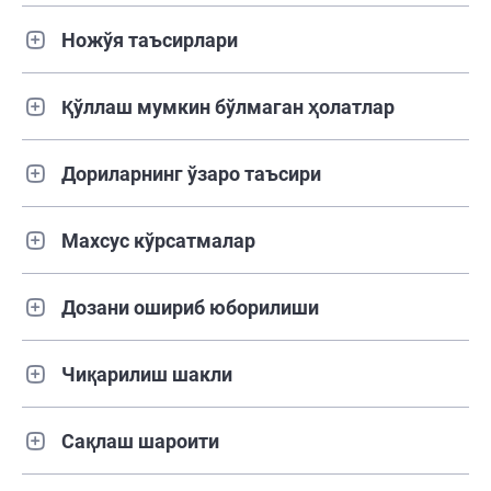
Ножўя таъсирлари
Қўллаш мумкин бўлмаган ҳолатлар
Дориларнинг ўзаро таъсири
Махсус кўрсатмалар
Дозани ошириб юборилиши
Чиқарилиш шакли
Сақлаш шароити