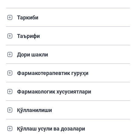
Таркиби
Таърифи
Дори шакли
Фармакотерапевтик гуруҳи
Фармакологик хусусиятлари
Қўлланилиши
Қўллаш усули ва дозалари