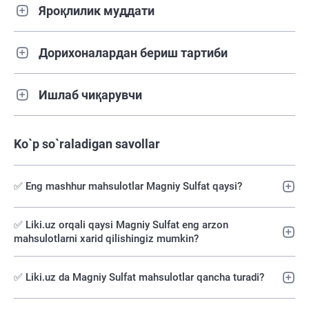
Яроқлилик муддати
Дорихоналардан бериш тартиби
Ишлаб чиқарувчи
Ko`p so`raladigan savollar
✅ Eng mashhur mahsulotlar Magniy Sulfat qaysi?
✅️ Liki.uz orqali qaysi Magniy Sulfat eng arzon
mahsulotlarni xarid qilishingiz mumkin?
✅ Liki.uz da Magniy Sulfat mahsulotlar qancha turadi?