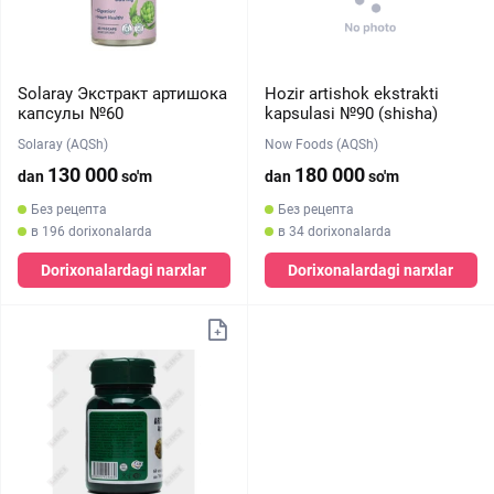
Solaray Экстракт артишока
Hozir artishok ekstrakti
капсулы №60
kapsulasi №90 (shisha)
Solaray (AQSh)
Now Foods (AQSh)
130 000
180 000
dan
so'm
dan
so'm
Без рецепта
Без рецепта
в 196 dorixonalarda
в 34 dorixonalarda
Dorixonalardagi narxlar
Dorixonalardagi narxlar