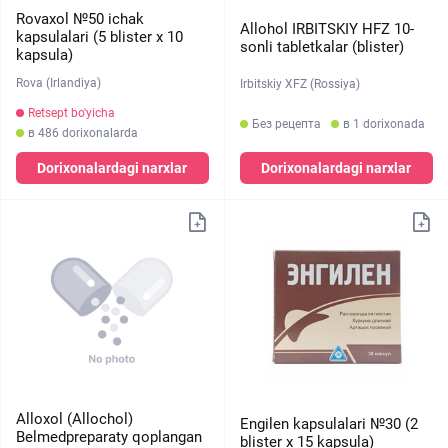
Rovaxol №50 ichak
Allohol IRBITSKIY HFZ 10-
kapsulalari (5 blister х 10
sonli tabletkalar (blister)
kapsula)
Rova (Irlandiya)
Irbitskiy XFZ (Rossiya)
Retsept bo'yicha
Без рецепта
в 1 dorixonada
в 486 dorixonalarda
Dorixonalardagi narxlar
Dorixonalardagi narxlar
Alloxol (Allochol)
Engilen kapsulalari №30 (2
Belmedpreparaty qoplangan
blister х 15 kapsula)