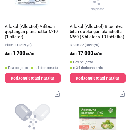
Alloxol (Allochol) Vifitech
Alloxol (Allochol) Biosintez
qoplangan planshetlar №10
bilan qoplangan planshetlar
(1 blister)
№50 (5 blister х 10 tabletka)
Vifiteks (Rossiya)
Biosintez (Rossiya)
1 700
17 000
dan
so'm
dan
so'm
Без рецепта
Без рецепта
в 1 dorixonada
в 34 dorixonalarda
Dorixonalardagi narxlar
Dorixonalardagi narxlar