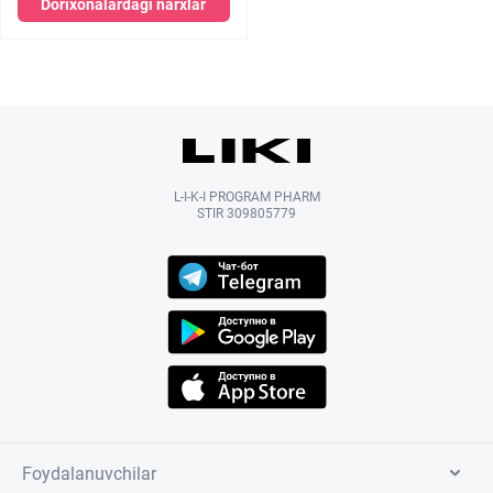
Dorixonalardagi narxlar
L-I-K-I PROGRAM PHARM
STIR 309805779
Foydalanuvchilar