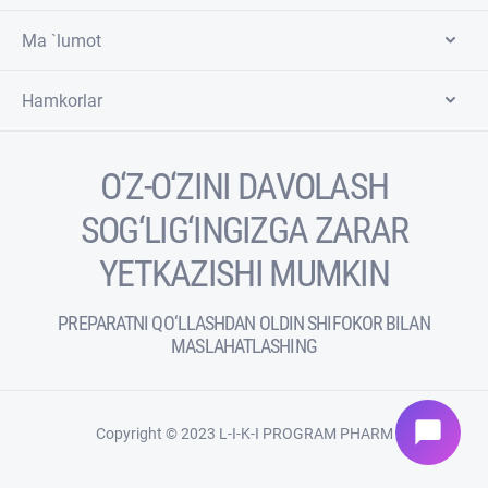
Ma `lumot
Hamkorlar
O‘Z-O‘ZINI DAVOLASH
SOG‘LIG‘INGIZGA ZARAR
YETKAZISHI MUMKIN
PREPARATNI QO‘LLASHDAN OLDIN SHIFOKOR BILAN
MASLAHATLASHING
chat_bubble
Copyright © 2023 L-I-K-I PROGRAM PHARM