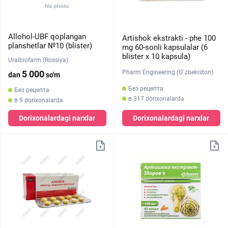
Allohol-UBF qoplangan
Artishok ekstrakti - phe 100
planshetlar №10 (blister)
mg 60-sonli kapsulalar (6
blister х 10 kapsula)
Uralbiofarm (Rossiya)
Pharm Engineering (O`zbekiston)
5 000
dan
so'm
Без рецепта
Без рецепта
в 317 dorixonalarda
в 9 dorixonalarda
Dorixonalardagi narxlar
Dorixonalardagi narxlar