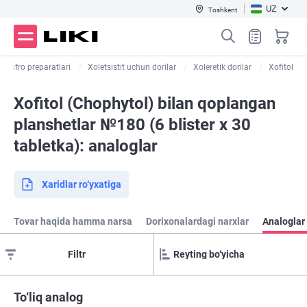
UZ
Toshkent
a safro preparatlari
Xoletsistit uchun dorilar
Xoleretik dorilar
Xofitol
Xofitol (Chophytol) bilan qoplangan
planshetlar №180 (6 blister х 30
tabletka): analoglar
Xaridlar ro‘yxatiga
Tovar haqida hamma narsa
Dorixonalardagi narxlar
Analoglar 
Filtr
To‘liq analog