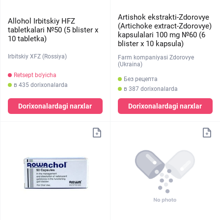
Artishok ekstrakti-Zdorovye
Allohol Irbitskiy HFZ
(Artichoke extract-Zdorovye)
tabletkalari №50 (5 blister х
kapsulalari 100 mg №60 (6
10 tabletka)
blister х 10 kapsula)
Irbitskiy XFZ (Rossiya)
Farm kompaniyasi Zdorovye
(Ukraina)
Retsept bo'yicha
Без рецепта
в 435 dorixonalarda
в 387 dorixonalarda
Dorixonalardagi narxlar
Dorixonalardagi narxlar