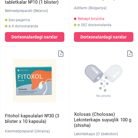
tabletkalar №10 (1 blister)
Adifarm (Bolgariya)
Belmedpreparati (Belarus)
Retsept bo'yicha
Без рецепта
в 382 dorixonalarda
в 4 dorixonalarda
Dorixonalardagi narxlar
Dorixonalardagi narxlar
Xolosas (Cholosas)
Fitohol kapsulalari №30 (3
Lekinterkaps suyuqlik 100 g
blister х 10 kapsula)
(shisha)
Kievmedpreparat (Ukraina)
Lekinterkaps (O`zbekiston)