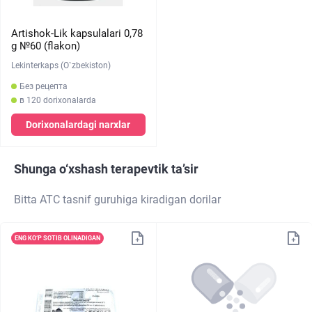
Artishok-Lik kapsulalari 0,78
g №60 (flakon)
Lekinterkaps (O`zbekiston)
Без рецепта
в 120 dorixonalarda
Dorixonalardagi narxlar
Shunga o‘xshash terapevtik ta’sir
Bitta ATC tasnif guruhiga kiradigan dorilar
ENG KO‘P SOTIB OLINADIGAN