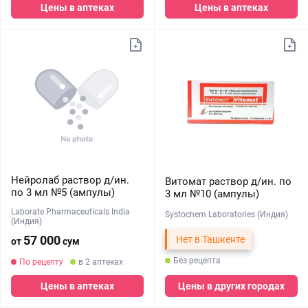
Цены в аптеках
Цены в аптеках
Нейролаб раствор д/ин.
Витомат раствор д/ин. по
по 3 мл №5 (ампулы)
3 мл №10 (ампулы)
Laborate Pharmaceuticals India
Systochem Laboratories (Индия)
(Индия)
57 000
Нет в Ташкенте
от
сум
Без рецепта
По рецепту
в 2 аптеках
Цены в аптеках
Цены в других городах