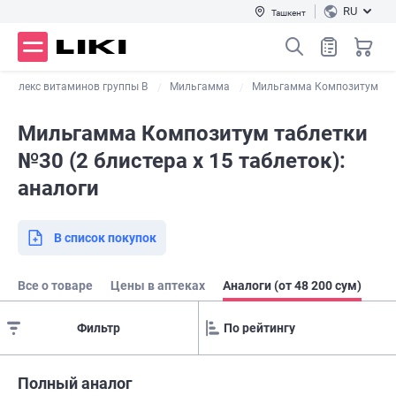
RU
Ташкент
омплекс витаминов группы B
Мильгамма
Мильгамма Композитум
Мильгамма Композитум таблетки
№30 (2 блистера х 15 таблеток):
аналоги
В список покупок
Все о товаре
Цены в аптеках
Аналоги (от 48 200 сум)
Фильтр
Полный аналог