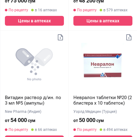
75 000
48 200
от
сум
от
сум
По рецепту
в 16 аптеках
По рецепту
в 579 аптеках
Цены в аптеках
Цены в аптеках
Витадин раствор д/ин. по
Невралон таблетки №20 (2
3 мл №5 (ампулы)
блистера х 10 таблеток)
New Pharma (Индия)
Уорлд Медицин (Турция)
54 000
50 000
от
сум
от
сум
По рецепту
в 66 аптеках
По рецепту
в 494 аптеках