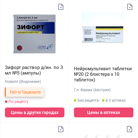
Зифорт раствор д/ин. по 3
Нейромультивит таблетки
мл №5 (ампулы)
№20 (2 блистера х 10
таблеток)
Новелл (Индонезия)
Г.л. Фарма (Австрия)
Нет в Ташкенте
Без рецепта
в 3 аптеках
По рецепту
Цены в других городах
Цены в аптеках