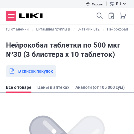
RU
Ташкент
араты от анемии
Витамины группы В
Витамин В12
Нейрокобал
Нейрокобал таблетки по 500 мкг
№30 (3 блистера х 10 таблеток)
В список покупок
Все о товаре
Цены в аптеках
Аналоги (от 105 000 сум)