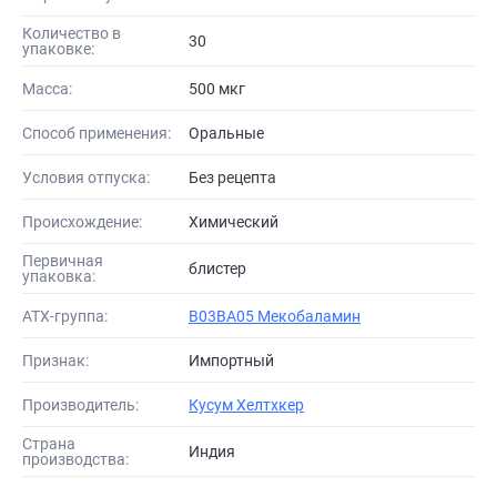
Количество в
30
упаковке:
Масса:
500 мкг
Способ применения:
Оральные
Условия отпуска:
Без рецепта
Происхождение:
Химический
Первичная
блистер
упаковка:
АТХ-группа:
B03BA05 Мекобаламин
Признак:
Импортный
Производитель:
Кусум Хелтхкер
Страна
Индия
производства: