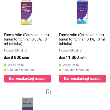
Farmazolin (Farmazolinum)
Farmazolin (Farmazolinum)
burun tomchilari 0,05%, 10
burun tomchilari 0,1%, 10 ml
ml (shisha)
(shisha)
Farmak (Ukraina)
Farmak (Ukraina)
8 800
11 860
dan
so'm
dan
so'm
Без рецепта
Без рецепта
в 609 dorixonalarda
в 582 dorixonalarda
Dorixonalardagi narxlar
Dorixonalardagi narxlar