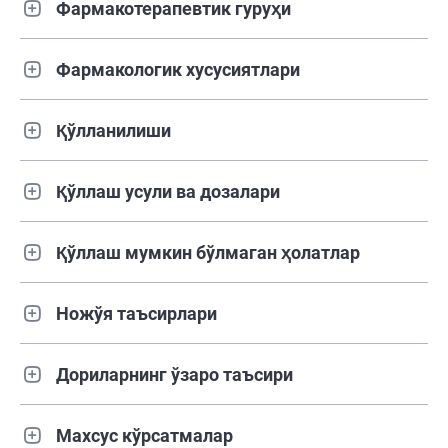
Фармакотерапевтик гуруҳи
Фармакологик хусусиятлари
Қўлланилиши
Қўллаш усули ва дозалари
Қўллаш мумкин бўлмаган ҳолатлар
Ножўя таъсирлари
Дориларнинг ўзаро таъсири
Махсус кўрсатмалар