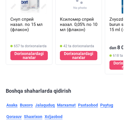
Снуп спрей
Ксиломер спрей
Zvyozdochka
назал. по 15 мл
назал. 0,05% по 10
burun spre
(флакон)
мл (флакон)
15 ml (shi
657 ta dorixonalarda
42 ta dorixonalarda
8 00
dan
Dorixonalardagi
Dorixonalardagi
618 ta do
narxlar
narxlar
Dorixon
nar
Boshqa shaharlarda qidirish
Asaka
Buxoro
Jalaquduq
Marxamat
Paxtaobod
Paytug
Qorasuv
Shaxrixon
Xo'jaobod