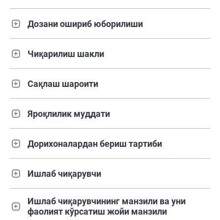
Дозани ошириб юборилиши
Чиқарилиш шакли
Сақлаш шароити
Яроқлилик муддати
Дорихоналардан бериш тартиби
Ишлаб чиқарувчи
Ишлаб чиқарувчининг манзили ва уни
фаолият кўрсатиш жойи манзили