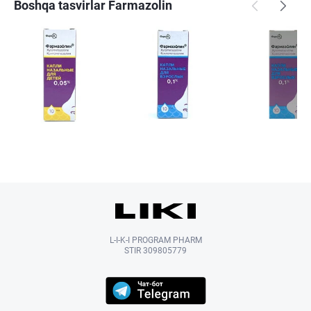
Boshqa tasvirlar Farmazolin
L-I-K-I PROGRAM PHARM
STIR 309805779