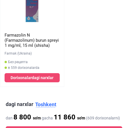
Farmazolin N
(Farmazolinum) burun spreyi
1 mg/ml, 15 ml (shisha)
Farmak (Ukraina)
Без рецепта
в 559 dorixonalarda
Dorixonalardagi narxlar
dagi narxlar
Toshkent
8 800
11 860
dan
so'm
gacha
so'm
(609 dorixonalarni)