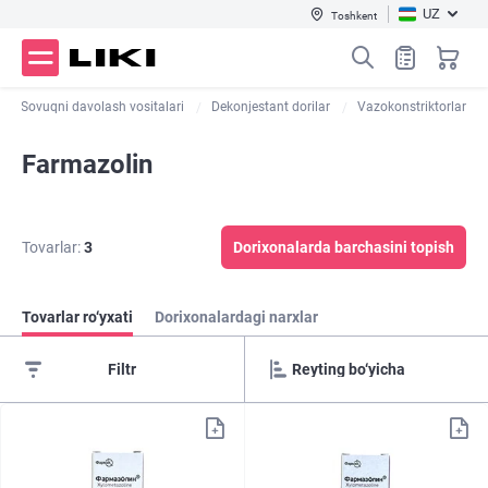
UZ
Toshkent
Sovuqni davolash vositalari
Dekonjestant dorilar
Vazokonstriktorlar
Farmazolin
Tovarlar:
3
Dorixonalarda barchasini topish
Tovarlar ro‘yxati
Dorixonalardagi narxlar
Filtr