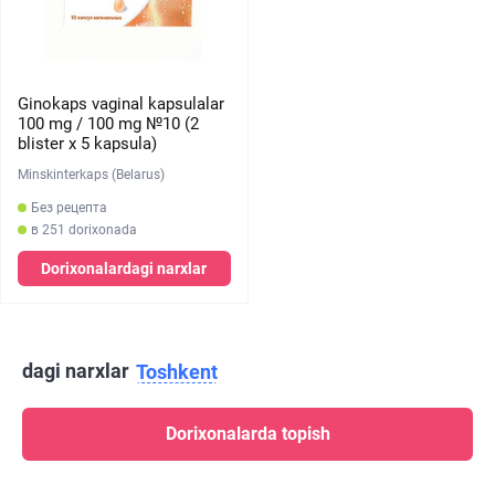
Ginokaps vaginal kapsulalar
100 mg / 100 mg №10 (2
blister х 5 kapsula)
Minskinterkaps (Belarus)
Без рецепта
в 251 dorixonada
Dorixonalardagi narxlar
dagi narxlar
Toshkent
Dorixonalarda topish