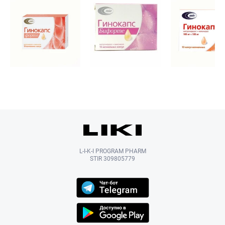
L-I-K-I PROGRAM PHARM
STIR 309805779