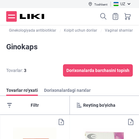
UZ
Toshkent
r
Ginekologiyada antibiotiklar
Kolpit uchun dorilar
Vaginal shamlar
Ginokaps
Tovarlar:
3
Dorixonalarda barchasini topish
Tovarlar ro‘yxati
Dorixonalardagi narxlar
Filtr