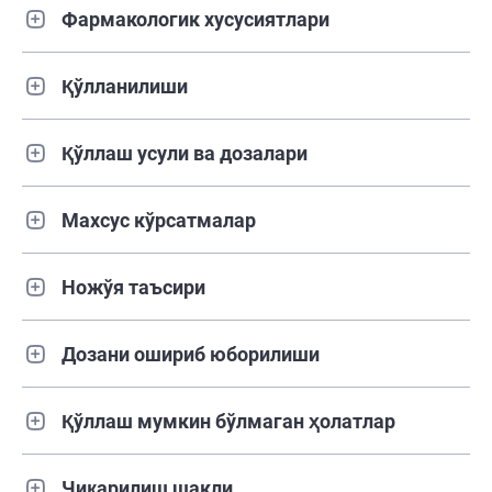
Фармакологик хусусиятлари
Қўлланилиши
Қўллаш усули ва дозалари
Махсус кўрсатмалар
Ножўя таъсири
Дозани ошириб юборилиши
Қўллаш мумкин бўлмаган ҳолатлар
Чиқарилиш шакли