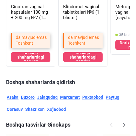
Ginotran vaginal
Klindomet vaginal
Metrogil 
kapsulalar 100 mg
tabletkalari №6 (1
vaginal ge
+ 200 mg №7 (1
blister)
(naycha)
blister)
35 ta dor
da mavjud emas
da mavjud emas
Dorixon
Toshkent
Toshkent
nar
Boshqa
Boshqa
shaharlardagi
shaharlardagi
narxlar
narxlar
Boshqa shaharlarda qidirish
Asaka
Buxoro
Jalaquduq
Marxamat
Paxtaobod
Paytug
Qorasuv
Shaxrixon
Xo'jaobod
Boshqa tasvirlar Ginokaps