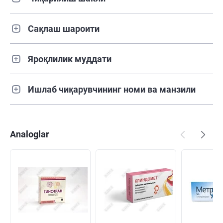
Сақлаш шароити
Яроқлилик муддати
Ишлаб чиқарувчининг номи ва манзили
Analoglar