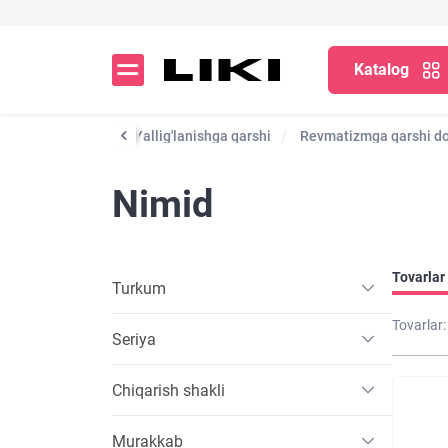
Katalog
imi uchun dorilar
Yallig'lanishga qarshi
Revmatizmga qarshi do
Nimid
Tovarlar 
Turkum
Tovarlar:
Seriya
Chiqarish shakli
Murakkab