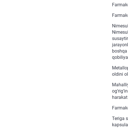
Farmako
Farmak
Nimesuli
Nimesuli
susaytir
jarayonl
boshqa y
qobiliya
Metallop
oldini o
Mahalli
og‘rig‘i
harakat
Farmako
Teriga s
kapsula