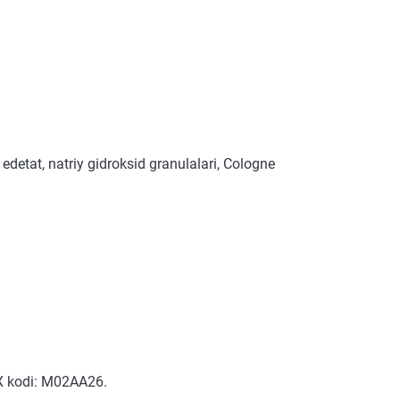
 edetat, natriy gidroksid granulalari, Cologne
TX kodi: M02AA26.