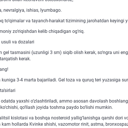
, nevralgiya, ishias, lyumbago.
to‘qimalar va tayanch-harakat tizimining jarohatdan keyingi yalli
smoniy zo‘riqishdan kelib chiqadigan og‘riq.
 usuli va dozalari
gel tasmasini (uzunligi 3 sm) siqib olish kerak, so‘ngra uni eng
tarqatish kerak.
ang!
kuniga 3-4 marta bajariladi. Gel toza va quruq teri yuzasiga surt
a’sirlari
odatda yaxshi o‘zlashtiriladi, ammo asosan davolash boshlangan
 ko‘chishi, qo‘llash joyida toshma paydo bo‘lishi mumkin.
alitsil kislotasi va boshqa nosteroid yallig‘lanishga qarshi dori 
kam hollarda Kvinke shishi, vazomotor rinit, astma, bronxospazm