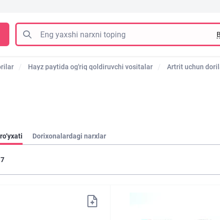
B
rilar
Hayz paytida og'riq qoldiruvchi vositalar
Artrit uchun doril
ro‘yxati
Dorixonalardagi narxlar
7