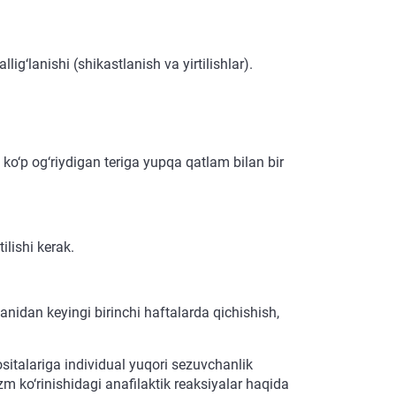
g‘lanishi (shikastlanish va yirtilishlar).
 ko‘p og‘riydigan teriga yupqa qatlam bilan bir
ilishi kerak.
idan keyingi birinchi haftalarda qichishish,
vositalariga individual yuqori sezuvchanlik
 ko‘rinishidagi anafilaktik reaksiyalar haqida