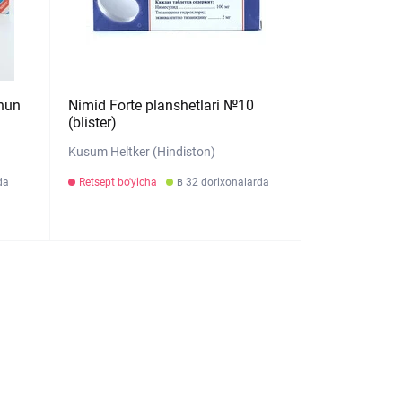
chun
Nimid Forte planshetlari №10
(blister)
Kusum Heltker (Hindiston)
da
Retsept bo'yicha
в 32 dorixonalarda