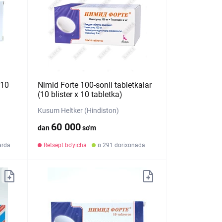
№10
Nimid Forte 100-sonli tabletkalar
(10 blister х 10 tabletka)
Kusum Heltker (Hindiston)
60 000
dan
so'm
arda
Retsept bo'yicha
в 291 dorixonada