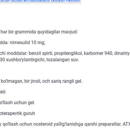
urlari uchun ko‘rsatmalarni tanlash «Nimid»
 har bir grammida quyidagilar mavjud:
dda: nimesulid 10 mg;
i moddalar: benzil spirti, propilenglikol, karbomer 940, dinatriy
0 xushbo‘ylantirgichi, tozalangan suv.
bo‘lmagan, bir jinsli, och sariq rangli gel.
kli
o‘llash uchun gel.
terapevtik guruh
y qo‘llash uchun nosteroid yallig‘lanishga qarshi preparatlar. A