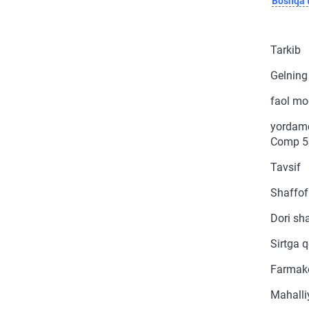
Boshqa t
Tarkib
Gelning
faol mo
yordamch
Comp 53
Tavsif
Shaffof 
Dori sha
Sirtga q
Farmako
Mahalli