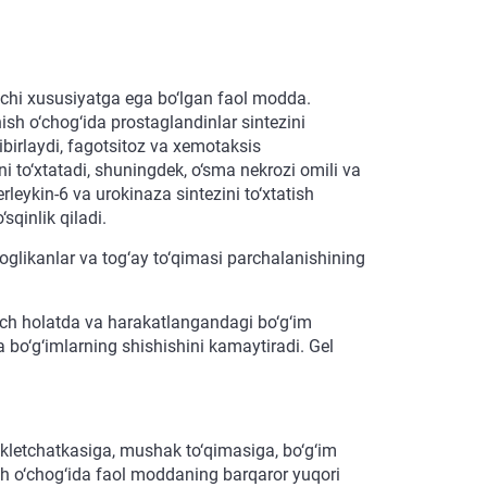
ruvchi xususiyatga ega bo‘lgan faol modda.
nish o‘chog‘ida prostaglandinlar sintezini
ibirlaydi, fagotsitoz va xemotaksis
ini to‘xtatadi, shuningdek, o‘sma nekrozi omili va
erleykin-6 va urokinaza sintezini to‘xtatish
sqinlik qiladi.
teoglikanlar va tog‘ay to‘qimasi parchalanishining
inch holatda va harakatlangandagi bo‘g‘im
va bo‘g‘imlarning shishishini kamaytiradi. Gel
og‘ kletchatkasiga, mushak to‘qimasiga, bo‘g‘im
ish o‘chog‘ida faol moddaning barqaror yuqori