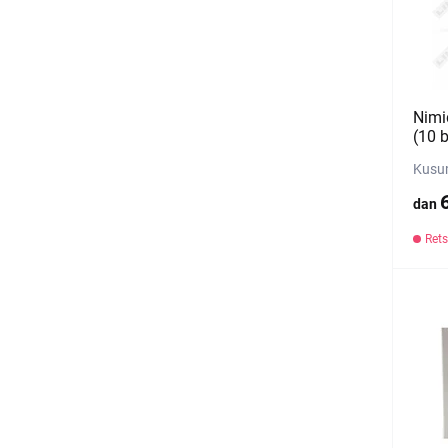
Nimi
(10 b
Kusum
dan
Rets