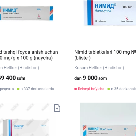
d tashqi foydalanish uchun
Nimid tabletkalari 100 mg 
10 mg/g x 100 g (naycha)
(blister)
 Heltker (Hindiston)
Kusum Heltker (Hindiston)
49 400
9 000
so'm
dan
so'm
 рецепта
в 337 dorixonalarda
Retsept bo'yicha
в 35 dorixonal