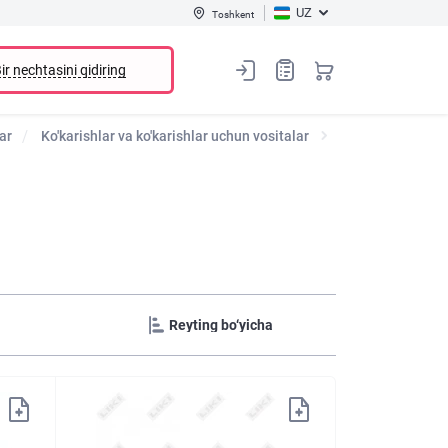
UZ
Toshkent
ir nechtasini qidiring
ar
Ko'karishlar va ko'karishlar uchun vositalar