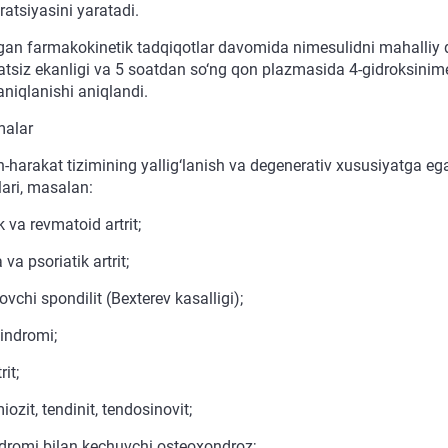
atsiyasini yaratadi.
lgan farmakokinetik tadqiqotlar davomida nimesulidni mahalliy qo
tsiz ekanligi va 5 soatdan so‘ng qon plazmasida 4-gidroksinime
aniqlanishi aniqlandi.
malar
-harakat tizimining yallig‘lanish va degenerativ xususiyatga ega
lari, masalan:
 va revmatoid artrit;
va psoriatik artrit;
ovchi spondilit (Bexterev kasalligi);
sindromi;
rit;
miozit, tendinit, tendosinovit;
indromi bilan kechuvchi osteoxondroz;