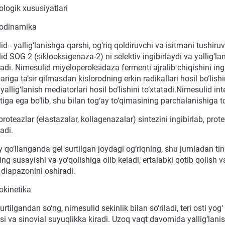
logik xususiyatlari
odinamika
d - yallig‘lanishga qarshi, og‘riq qoldiruvchi va isitmani tushi
d SOG-2 (siklooksigenaza-2) ni selektiv ingibirlaydi va yallig‘la
adi. Nimesulid miyeloperoksidaza fermenti ajralib chiqishini ing
ariga ta’sir qilmasdan kislorodning erkin radikallari hosil bo‘lish
allig‘lanish mediatorlari hosil bo‘lishini to‘xtatadi.Nimesulid int
tiga ega bo‘lib, shu bilan tog‘ay to‘qimasining parchalanishiga to‘
roteazlar (elastazalar, kollagenazalar) sintezini ingibirlab, pro
ladi.
y qo‘llanganda gel surtilgan joydagi og‘riqning, shu jumladan t
ning susayishi va yo‘qolishiga olib keladi, ertalabki qotib qolish 
 diapazonini oshiradi.
kinetika
urtilgandan so‘ng, nimesulid sekinlik bilan so‘riladi, teri osti y
si va sinovial suyuqlikka kiradi. Uzoq vaqt davomida yallig‘lan