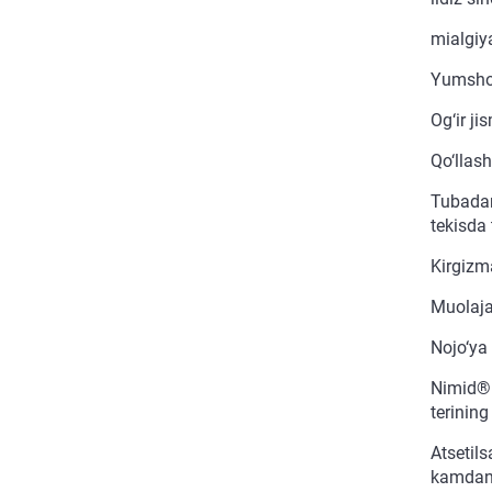
mialgiya
Yumshoq 
Og‘ir ji
Qo‘llash
Tubadan 
tekisda 
Kirgizm
Muolaja 
Nojo‘ya t
Nimid® 
terining
Atsetils
kamdan 