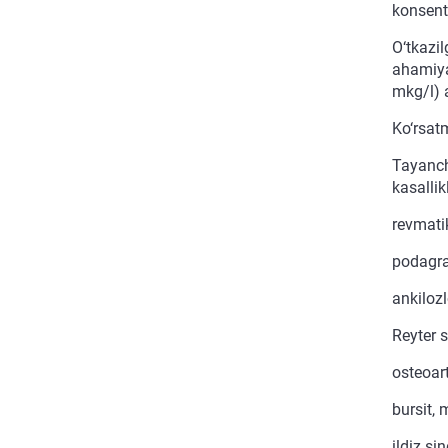
konsentr
O‘tkazi
ahamiya
mkg/l) 
Ko‘rsat
Tayanch
kasallik
revmatik
podagra 
ankilozl
Reyter 
osteoart
bursit, 
ildiz s