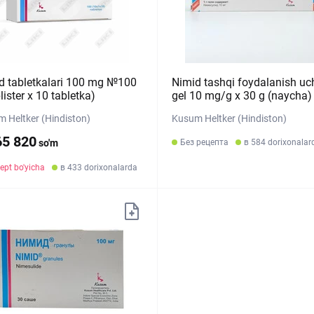
d tabletkalari 100 mg №100
Nimid tashqi foydalanish u
lister х 10 tabletka)
gel 10 mg/g x 30 g (naycha)
 Heltker (Hindiston)
Kusum Heltker (Hindiston)
65 820
so'm
Без рецепта
в 584 dorixonalar
ept bo'yicha
в 433 dorixonalarda