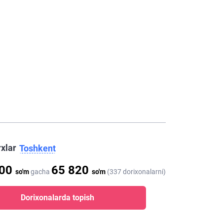
rxlar
Toshkent
000
65 820
so'm
gacha
so'm
(337 dorixonalarni)
Dorixonalarda topish