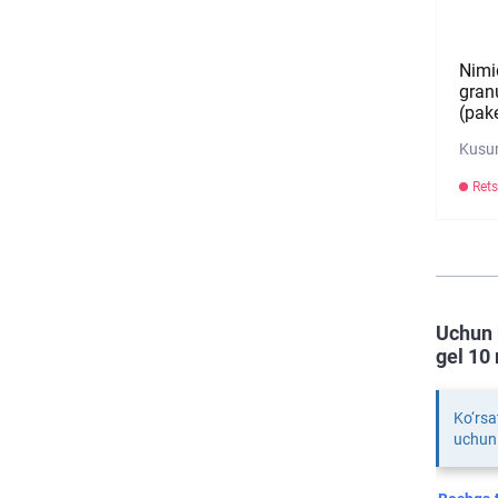
Nimi
gran
(pake
Kusum
Rets
Uchun 
gel 10
Ko‘rsa
uchun 