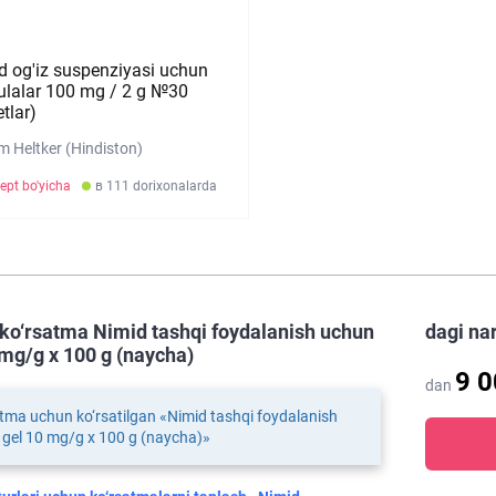
d og'iz suspenziyasi uchun
ulalar 100 mg / 2 g №30
tlar)
 Heltker (Hindiston)
ept bo'yicha
в 111 dorixonalarda
ko‘rsatma Nimid tashqi foydalanish uchun
dagi na
 mg/g x 100 g (naycha)
9 
dan
tma uchun ko‘rsatilgan «Nimid tashqi foydalanish
gel 10 mg/g x 100 g (naycha)»