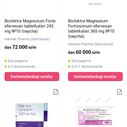
Biolektra Magnezium Forte
Biolektra Magnezium
efervesan tabletkalari 243
Fortissimum efervesan
mg №10 (naycha)
tabletkalari 365 mg №10
(naycha)
Hermes Pharma (Germaniya)
Hermes Pharma (Germaniya)
72 000
dan
so'm
60 000
dan
so'm
Без рецепта
Без рецепта
в 2 dorixonalarda
в 311 dorixonalarda
Dorixonalardagi narxlar
Dorixonalardagi narxlar