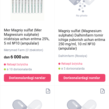
Mer Magniy sulfat (Mer
Magniy sulfat (Magnesium
Magnesium sulphate)
sulphate) Dalhimfarm tomir
in'ektsiya uchun eritma 25%,
ichiga yuborish uchun eritma
5 ml №10 (ampulalar)
250 mg/ml, 10 ml №10
(ampulalar)
Merrymed Farm (O`zbekiston)
Dalhimfarm (Rossiya)
6 000
dan
so'm
Retsept bo'yicha
Retsept bo'yicha
в 5 dorixonalarda
в 10 dorixonalarda
Dorixonalardagi narxlar
Dorixonalardagi narxlar