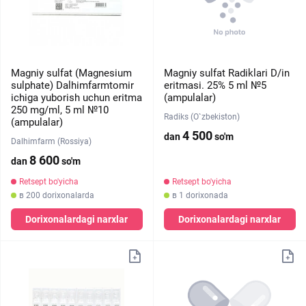
Magniy sulfat (Magnesium
Magniy sulfat Radiklari D/in
sulphate) Dalhimfarmtomir
eritmasi. 25% 5 ml №5
ichiga yuborish uchun eritma
(ampulalar)
250 mg/ml, 5 ml №10
Radiks (O`zbekiston)
(ampulalar)
4 500
dan
so'm
Dalhimfarm (Rossiya)
8 600
dan
so'm
Retsept bo'yicha
Retsept bo'yicha
в 200 dorixonalarda
в 1 dorixonada
Dorixonalardagi narxlar
Dorixonalardagi narxlar