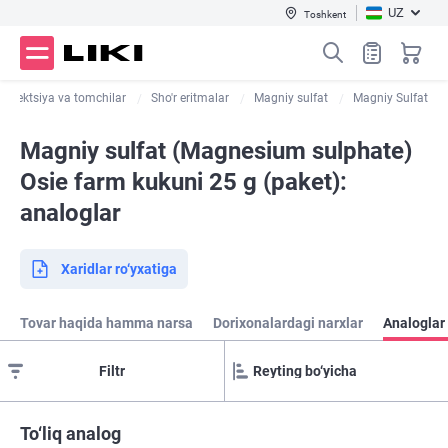
UZ
Toshkent
In'ektsiya va tomchilar
Sho'r eritmalar
Magniy sulfat
Magniy Sulfat
Magniy sulfat (Magnesium sulphate)
Osie farm kukuni 25 g (paket):
analoglar
Xaridlar ro‘yxatiga
Tovar haqida hamma narsa
Dorixonalardagi narxlar
Analoglar 
Filtr
To‘liq analog