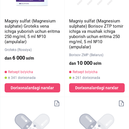
Magniy sulfat (Magnesium
Magniy sulfat (Magnesium
sulphate) Groteks vena
sulphate) Borisov ZTP tomir
ichiga yuborish uchun eritma
ichiga va mushak ichiga
250 mg/ml, 5 ml №10
yuborish uchun eritma 250
(ampulalar)
mg/ml, 5 ml №10
(ampulalar)
Groteks (Rossiya)
Borisov ZMP (Belarus)
6 000
dan
so'm
10 000
dan
so'm
Retsept bo'yicha
Retsept bo'yicha
в 341 dorixonada
в 261 dorixonada
Dorixonalardagi narxlar
Dorixonalardagi narxlar