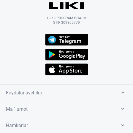
L-I-K-I PROGRAM PHARM
STIR 309805779
Foydalanuvchilar
Ma `lumot
Hamkorlar