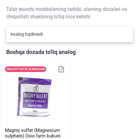
Ta’sir etuvchi moddalarning tarkibi, ularning dozalari va
chiqarilish shaklining to‘liq mos kelishi
Analog topilmadi
Boshqa dozada to'liq analog
ENG KO‘P SOTIB OLINADIGAN
Magniy sulfat (Magnesium
sulphate) Osie farm kukuni