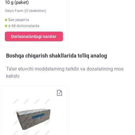
10 g (paket)
Osiyo Farm (O`zbekiston)
Без рецепта
в 68 dorixonalarda
Dorixonalardagi narxlar
Boshqa chiqarish shakllarida to'liq analog
Ta’sir etuvchi moddalarning tarkibi va dozalarining mos
kelishi