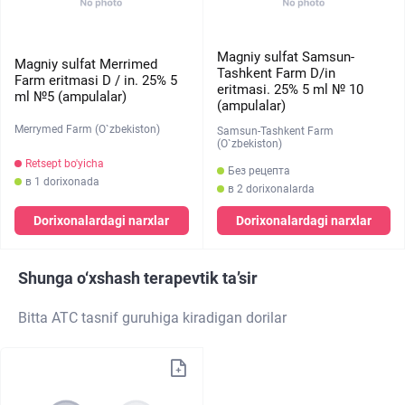
Magniy sulfat Samsun-
Magniy sulfat Merrimed
Tashkent Farm D/in
Farm eritmasi D / in. 25% 5
eritmasi. 25% 5 ml № 10
ml №5 (ampulalar)
(ampulalar)
Merrymed Farm (O`zbekiston)
Samsun-Tashkent Farm
(O`zbekiston)
Retsept bo'yicha
Без рецепта
в 1 dorixonada
в 2 dorixonalarda
Dorixonalardagi narxlar
Dorixonalardagi narxlar
Shunga o‘xshash terapevtik ta’sir
Bitta ATC tasnif guruhiga kiradigan dorilar