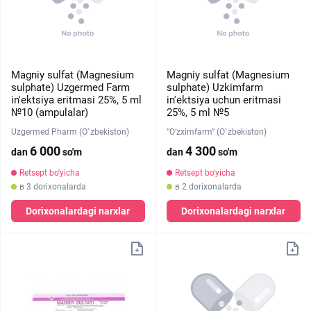
Magniy sulfat (Magnesium
Magniy sulfat (Magnesium
sulphate) Uzgermed Farm
sulphate) Uzkimfarm
in'ektsiya eritmasi 25%, 5 ml
in'ektsiya uchun eritmasi
№10 (ampulalar)
25%, 5 ml №5
Uzgermed Pharm (O`zbekiston)
“O‘zximfarm” (O`zbekiston)
6 000
4 300
dan
so'm
dan
so'm
Retsept bo'yicha
Retsept bo'yicha
в 3 dorixonalarda
в 2 dorixonalarda
Dorixonalardagi narxlar
Dorixonalardagi narxlar