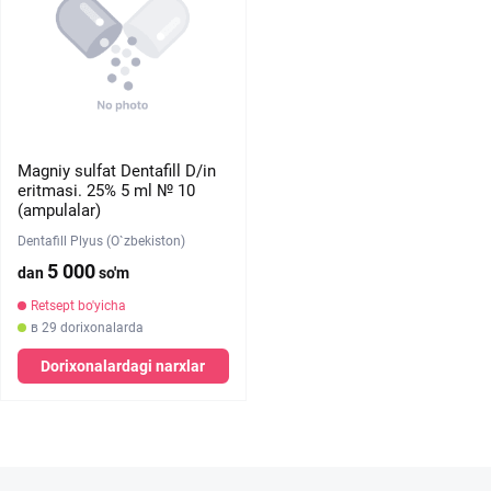
Magniy sulfat Dentafill D/in
eritmasi. 25% 5 ml № 10
(ampulalar)
Dentafill Plyus (O`zbekiston)
5 000
dan
so'm
Retsept bo'yicha
в 29 dorixonalarda
Dorixonalardagi narxlar