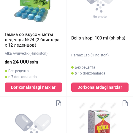
Гамма со вкусом мяты
Bells siropi 100 ml (shisha)
леденцы №24 (2 блистера
х 12 леденцов)
Alka Ayurvedik (Hindiston)
Parnax Lab (Hindiston)
24 000
dan
so'm
Без рецепта
Без рецепта
в 15 dorixonalarda
в 7 dorixonalarda
Dorixonalardagi narxlar
Dorixonalardagi narxlar