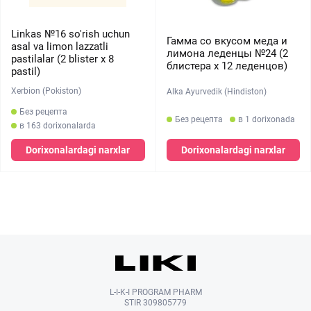
Linkas №16 so'rish uchun
Гамма со вкусом меда и
asal va limon lazzatli
лимона леденцы №24 (2
pastilalar (2 blister х 8
блистера х 12 леденцов)
pastil)
Xerbion (Pokiston)
Alka Ayurvedik (Hindiston)
Без рецепта
Без рецепта
в 1 dorixonada
в 163 dorixonalarda
Dorixonalardagi narxlar
Dorixonalardagi narxlar
L-I-K-I PROGRAM PHARM
STIR 309805779