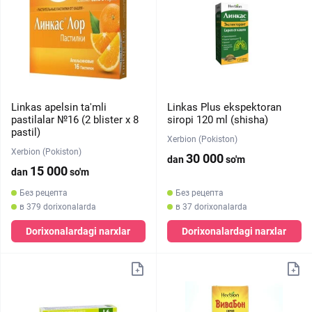
Linkas apelsin ta'mli
Linkas Plus ekspektoran
pastilalar №16 (2 blister х 8
siropi 120 ml (shisha)
pastil)
Xerbion (Pokiston)
Xerbion (Pokiston)
30 000
dan
so'm
15 000
dan
so'm
Без рецепта
Без рецепта
в 379 dorixonalarda
в 37 dorixonalarda
Dorixonalardagi narxlar
Dorixonalardagi narxlar