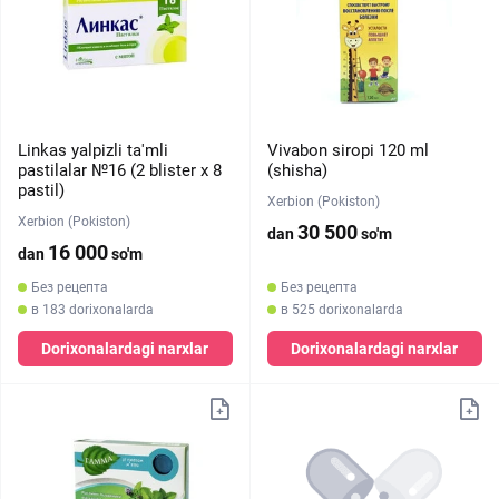
Linkas yalpizli ta'mli
Vivabon siropi 120 ml
pastilalar №16 (2 blister х 8
(shisha)
pastil)
Xerbion (Pokiston)
Xerbion (Pokiston)
30 500
dan
so'm
16 000
dan
so'm
Без рецепта
Без рецепта
в 183 dorixonalarda
в 525 dorixonalarda
Dorixonalardagi narxlar
Dorixonalardagi narxlar