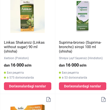
Linkas Shakarsiz (Linkas
Suprima-bronxo (Suprima-
without sugar) 90 ml
broncho) siropi 100 ml
(shisha)
(shisha)
Xerbion (Pokiston)
Shreya Layf Sayensiz (Hindiston)
16 000
16 000
dan
so'm
dan
so'm
Без рецепта
Без рецепта
в 575 dorixonalarda
в 53 dorixonalarda
Dorixonalardagi narxlar
Dorixonalardagi narxlar