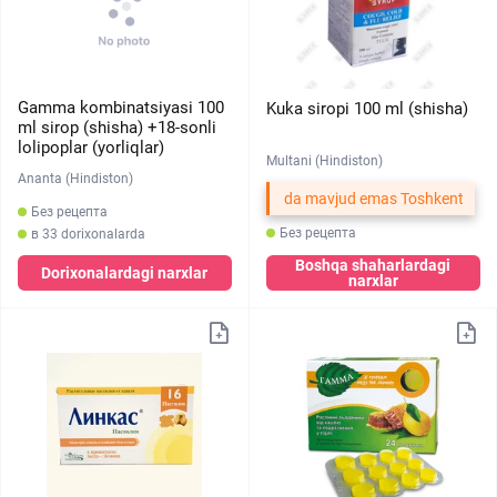
Gamma kombinatsiyasi 100
Kuka siropi 100 ml (shisha)
ml sirop (shisha) +18-sonli
lolipoplar (yorliqlar)
Multani (Hindiston)
Ananta (Hindiston)
da mavjud emas Toshkent
Без рецепта
Без рецепта
в 33 dorixonalarda
Boshqa shaharlardagi
Dorixonalardagi narxlar
narxlar