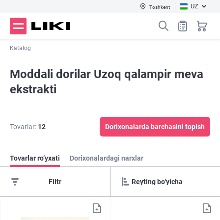
UZ
Toshkent
Katalog
Moddali dorilar Uzoq qalampir meva
ekstrakti
Tovarlar:
12
Dorixonalarda barchasini topish
Tovarlar ro‘yxati
Dorixonalardagi narxlar
Filtr