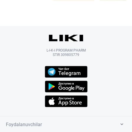
L-I-K-I PROGRAM PHARM
STIR 309805779
Foydalanuvchilar