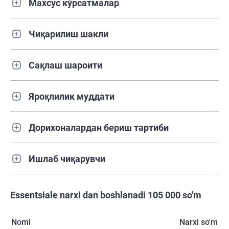
Махсус кўрсатмалар
Чиқарилиш шакли
Сақлаш шароити
Яроқлилик муддати
Дорихоналардан бериш тартиби
Ишлаб чиқарувчи
Essentsiale narxi dan boshlanadi 105 000 so'm
Nomi
Narxi so'm