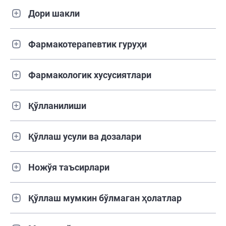
Дори шакли
Фармакотерапевтик гуруҳи
Фармакологик хусусиятлари
Қўлланилиши
Қўллаш усули ва дозалари
Ножўя таъсирлари
Қўллаш мумкин бўлмаган ҳолатлар