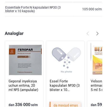
Essentiale Forte N kapsulalari №30 (3
105 000 so'm
blister х 10 kapsula)
Analoglar
Geporal inyeksiya
Essel Forte
Velson D/
uchun eritma, 20
kapsulalari №30 (3
eritmasi. 
ml №5 (ampulalar)
blister х 10
5 ml 5 ml
kapsula)
(ampulala
336 000
59 0
dan
so'm
dan
da mavjud emas