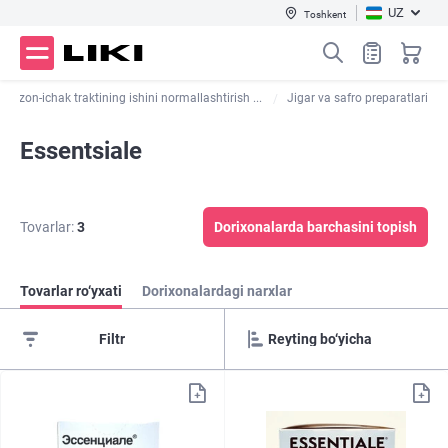
UZ
Toshkent
qozon-ichak traktining ishini normallashtirish ...
Jigar va safro preparatlari
Essentsiale
Tovarlar:
3
Dorixonalarda barchasini topish
Tovarlar ro‘yxati
Dorixonalardagi narxlar
Filtr