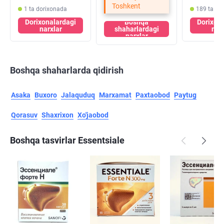
Toshkent
1 ta dorixonada
189 ta do
Dorixonalardagi
Boshqa
Dorixon
narxlar
shaharlardagi
nar
narxlar
Boshqa shaharlarda qidirish
Asaka
Buxoro
Jalaquduq
Marxamat
Paxtaobod
Paytug
Qorasuv
Shaxrixon
Xo'jaobod
Boshqa tasvirlar Essentsiale