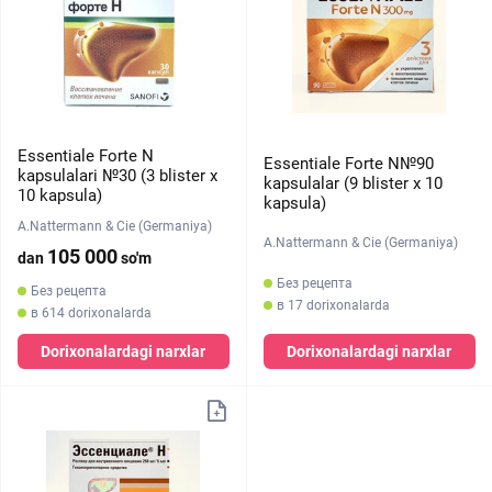
Essentiale Forte N
Essentiale Forte N№90
kapsulalari №30 (3 blister х
kapsulalar (9 blister х 10
10 kapsula)
kapsula)
A.Nattermann & Cie (Germaniya)
A.Nattermann & Cie (Germaniya)
105 000
dan
so'm
Без рецепта
Без рецепта
в 17 dorixonalarda
в 614 dorixonalarda
Dorixonalardagi narxlar
Dorixonalardagi narxlar