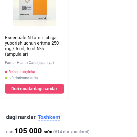
Essentiale N tomir ichiga
yuborish uchun eritma 250
mg / 5 ml, 5 ml №5
(ampulalar)
Famar Health Care (Ispaniya)
Retsept bo'yicha
в 9 dorixonalarda
Dorixonalardagi narxlar
dagi narxlar
Toshkent
105 000
dan
so'm
(614 dorixonalarni)