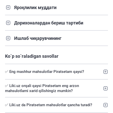
Яроқлилик муддати
Дорихоналардан бериш тартиби
Ишлаб чиқарувчининг
Ko`p so`raladigan savollar
✅ Eng mashhur mahsulotlar Piratsetam qaysi?
✅️ Liki.uz orqali qaysi Piratsetam eng arzon
mahsulotlarni xarid qilishingiz mumkin?
✅ Liki.uz da Piratsetam mahsulotlar qancha turadi?