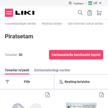
UZ
Toshkent
irani yaxshilaydigan dorilar
Nootrop dorilar
Qon tomirlari uchun dorilar
Piratsetam
Tovarlar:
30
Dorixonalarda barchasini topish
Tovarlar ro‘yxati
Dorixonalardagi narxlar
Filtr