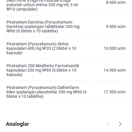
Deko tomir ichiga va mushak ichiga
8 600 so'm
yuborish uchun eritma 200 mg/ml, 5 ml
№10 (ampulalar)
Piratsetam-Darnitsa (Pyracetamum-
Darnitsa) qoplangan tabletkalar 200 mg
9 000 so'm
№60 (6 blister х 10 tabletka)
Piratsetam (Pyracetamum) Sintez
kapsulalari 400 mg №20 (2 blister х 10
10 000 so'm
kapsula)
Piratsetam 200 Medifarko Farmatsevtik
kapsulalari 200 mg №60 (6 blister х 10
14 300 so'm
kapsula)
Piratsetam (Pyracetamum) Dalhimfarm
bilan qoplangan planshetlar 200 mg №60 (6
17 500 so'm
blister х 10 tabletka)
Analoglar