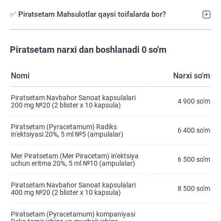
✅ Piratsetam Mahsulotlar qaysi toifalarda bor?
Piratsetam narxi dan boshlanadi 0 so'm
Nomi
Narxi so'm
Piratsetam Navbahor Sanoat kapsulalari
4 900 so'm
200 mg №20 (2 blister х 10 kapsula)
Piratsetam (Pyracetamum) Radiks
6 400 so'm
in'ektsiyasi 20%, 5 ml №5 (ampulalar)
Mer Piratsetam (Mer Piracetam) in'ektsiya
6 500 so'm
uchun eritma 20%, 5 ml №10 (ampulalar)
Piratsetam Navbahor Sanoat kapsulalari
8 500 so'm
400 mg №20 (2 blister х 10 kapsula)
Piratsetam (Pyracetamum) kompaniyasi