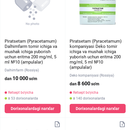
Piratsetam (Pyracetamum)
Piratsetam (Pyracetamum)
Dalhimfarm tomir ichiga va
kompaniyasi Deko tomir
mushak ichiga yuborish
ichiga va mushak ichiga
uchun eritma 200 mg/ml, 5
yuborish uchun eritma 200
ml №10 (ampulalar)
mg/ml, 5 ml №10
(ampulalar)
Dalhimfarm (Rossiya)
Deko kompaniyasi (Rossiya)
10 000
dan
so'm
8 600
dan
so'm
Retsept bo'yicha
Retsept bo'yicha
в 53 dorixonalarda
в 140 dorixonalarda
Dorixonalardagi narxlar
Dorixonalardagi narxlar