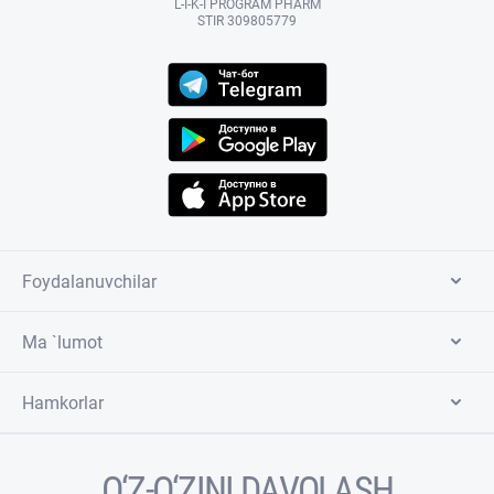
L-I-K-I PROGRAM PHARM
STIR 309805779
Foydalanuvchilar
Ma `lumot
Hamkorlar
O‘Z-O‘ZINI DAVOLASH