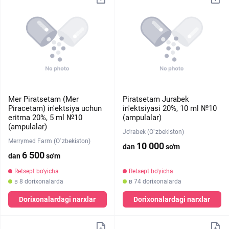
Mer Piratsetam (Mer
Piratsetam Jurabek
Piracetam) in'ektsiya uchun
in'ektsiyasi 20%, 10 ml №10
eritma 20%, 5 ml №10
(ampulalar)
(ampulalar)
Jo'rabek (O`zbekiston)
Merrymed Farm (O`zbekiston)
10 000
dan
so'm
6 500
dan
so'm
Retsept bo'yicha
Retsept bo'yicha
в 8 dorixonalarda
в 74 dorixonalarda
Dorixonalardagi narxlar
Dorixonalardagi narxlar