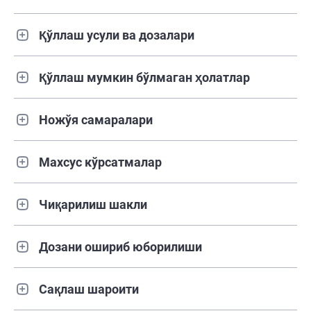
Қўллаш усули ва дозалари
Қўллаш мумкин бўлмаган ҳолатлар
Ножўя самаралари
Махсус кўрсатмалар
Чиқарилиш шакли
Дозани ошириб юборилиши
Сақлаш шароити