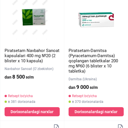
Piratsetam Navbahor Sanoat
Piratsetam-Darnitsa
kapsulalari 400 mg №20 (2
(Pyracetamum-Darnitsa)
blister х 10 kapsula)
qoplangan tabletkalar 200
mg №60 (6 blister х 10
Navbahor Sanoat (O`zbekiston)
tabletka)
8 500
dan
so'm
Darnitsa (Ukraina)
9 000
dan
so'm
Retsept bo'yicha
Retsept bo'yicha
в 381 dorixonada
в 370 dorixonalarda
Dorixonalardagi narxlar
Dorixonalardagi narxlar