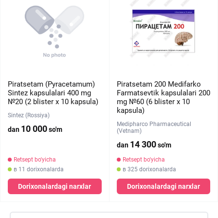
Piratsetam (Pyracetamum)
Piratsetam 200 Medifarko
Sintez kapsulalari 400 mg
Farmatsevtik kapsulalari 200
№20 (2 blister х 10 kapsula)
mg №60 (6 blister х 10
kapsula)
Sintez (Rossiya)
Medipharco Pharmaceutical
10 000
dan
so'm
(Vetnam)
14 300
dan
so'm
Retsept bo'yicha
Retsept bo'yicha
в 11 dorixonalarda
в 325 dorixonalarda
Dorixonalardagi narxlar
Dorixonalardagi narxlar