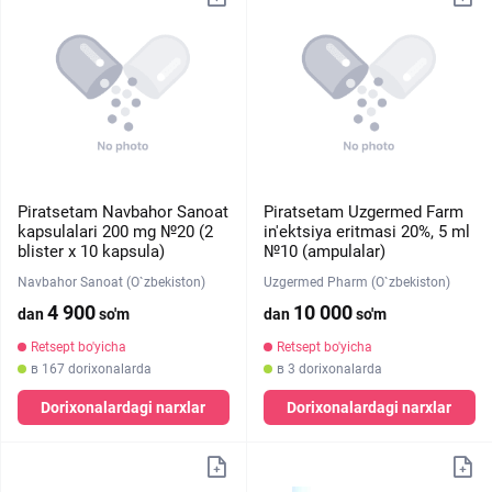
Piratsetam Navbahor Sanoat
Piratsetam Uzgermed Farm
kapsulalari 200 mg №20 (2
in'ektsiya eritmasi 20%, 5 ml
blister х 10 kapsula)
№10 (ampulalar)
Navbahor Sanoat (O`zbekiston)
Uzgermed Pharm (O`zbekiston)
4 900
10 000
dan
so'm
dan
so'm
Retsept bo'yicha
Retsept bo'yicha
в 167 dorixonalarda
в 3 dorixonalarda
Dorixonalardagi narxlar
Dorixonalardagi narxlar