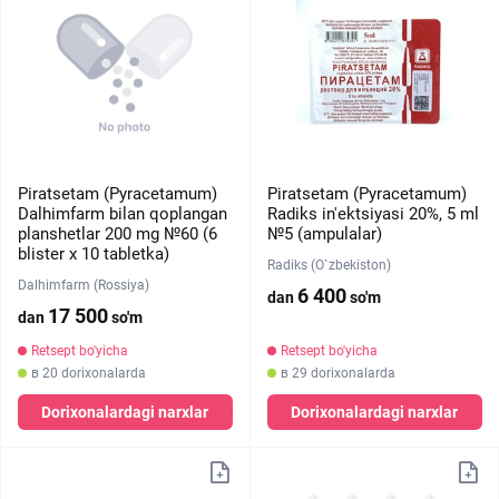
Piratsetam (Pyracetamum)
Piratsetam (Pyracetamum)
Dalhimfarm bilan qoplangan
Radiks in'ektsiyasi 20%, 5 ml
planshetlar 200 mg №60 (6
№5 (ampulalar)
blister х 10 tabletka)
Radiks (O`zbekiston)
Dalhimfarm (Rossiya)
6 400
dan
so'm
17 500
dan
so'm
Retsept bo'yicha
Retsept bo'yicha
в 20 dorixonalarda
в 29 dorixonalarda
Dorixonalardagi narxlar
Dorixonalardagi narxlar