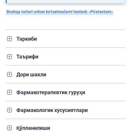
Boshqa turlari uchun ko‘rsatmalarni tanlash «Piratsetam»
Таркиби
Таърифи
Дори шакли
Фармакотерапевтик гуруҳи
Фармакологик хусусиятлари
Қўлланилиши