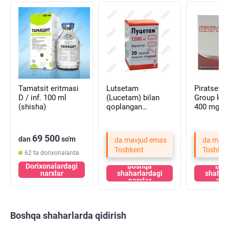
Tamatsit eritmasi
Lutsetam
Piratsetam Reme
D / inf. 100 ml
(Lucetam) bilan
Group kap
(shisha)
qoplangan
400 mg №
planshetlar 1200
blister)
mg №20 (flakon)
69 500
dan
so'm
da mavjud emas
da mavj
Toshkent
Toshken
62 ta dorixonalarda
Dorixonalardagi
Boshqa
Bos
narxlar
shaharlardagi
shahar
narxlar
nar
Boshqa shaharlarda qidirish