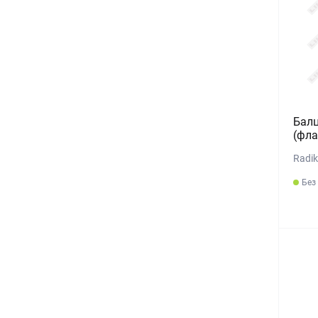
Балц
(фла
Radik
Без