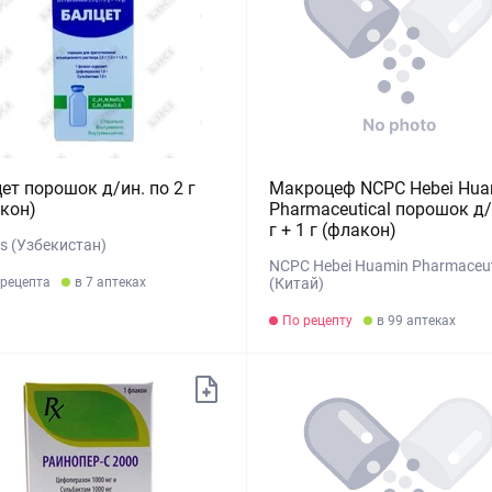
ет порошок д/ин. по 2 г
Макроцеф NCPC Hebei Hua
кон)
Pharmaceutical порошок д/
г + 1 г (флакон)
s (Узбекистан)
NCPC Hebei Huamin Pharmaceut
 рецепта
в 7 аптеках
(Китай)
По рецепту
в 99 аптеках