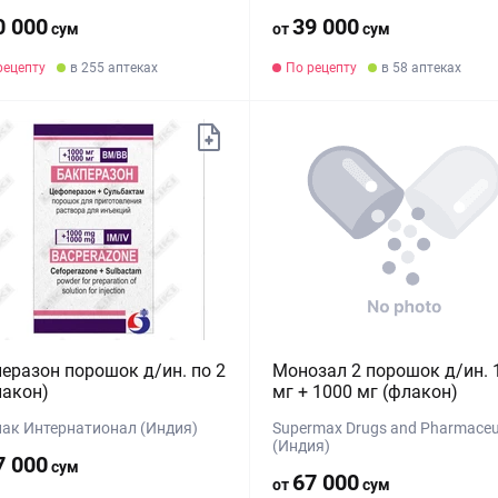
0 000
39 000
сум
от
сум
рецепту
в 255 аптеках
По рецепту
в 58 аптеках
еразон порошок д/ин. по 2
Монозал 2 порошок д/ин. 
лакон)
мг + 1000 мг (флакон)
ак Интернатионал (Индия)
Supermax Drugs and Pharmaceut
(Индия)
7 000
сум
67 000
от
сум