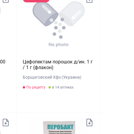
000
Цефопектам порошок д/ин. 1 г
/ 1 г (флакон)
Борщаговский Хфз (Украина)
По рецепту
в 14 аптеках