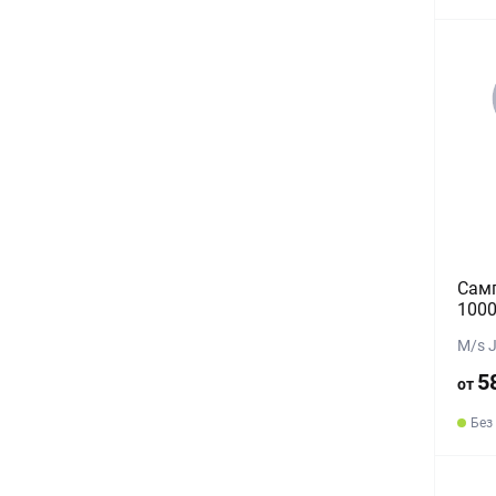
Самп
1000
M/s 
5
от
Без