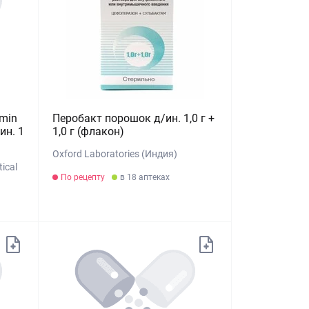
min
Перобакт порошок д/ин. 1,0 г +
ин. 1
1,0 г (флакон)
Oxford Laboratories (Индия)
ical
По рецепту
в 18 аптеках