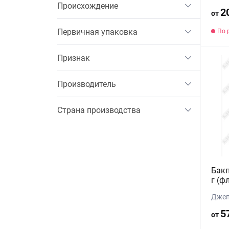
Происхождение
2
от
Первичная упаковка
По 
Признак
Производитель
Страна производства
Бакп
г (ф
Джеп
5
от