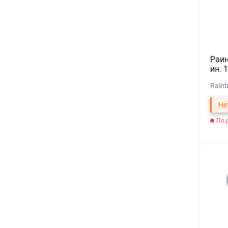
Раин
ин. 
Rainb
Не
По 