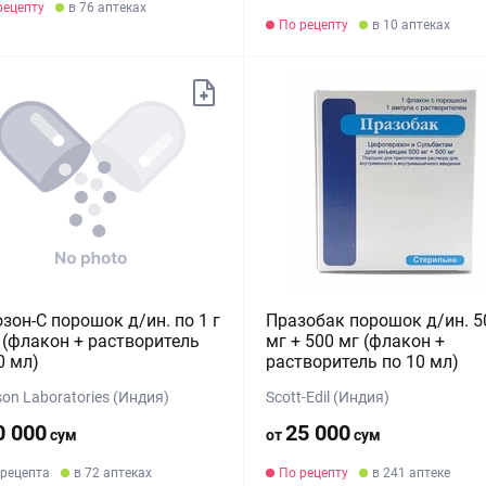
рецепту
в 76 аптеках
По рецепту
в 10 аптеках
зон-С порошок д/ин. по 1 г
Празобак порошок д/ин. 5
г (флакон + растворитель
мг + 500 мг (флакон +
0 мл)
растворитель по 10 мл)
on Laboratories (Индия)
Scott-Edil (Индия)
0 000
25 000
сум
от
сум
 рецепта
в 72 аптеках
По рецепту
в 241 аптеке