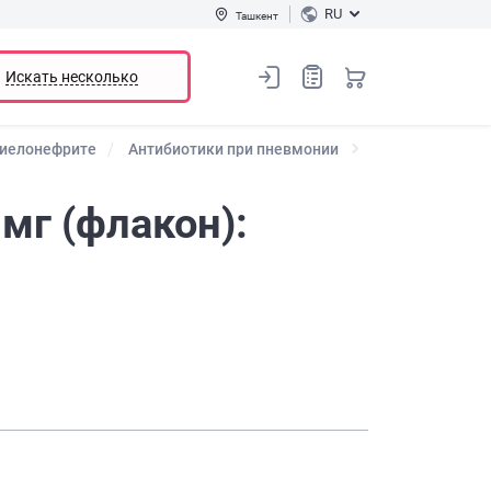
RU
Ташкент
Искать несколько
пиелонефрите
Антибиотики при пневмонии
мг (флакон):