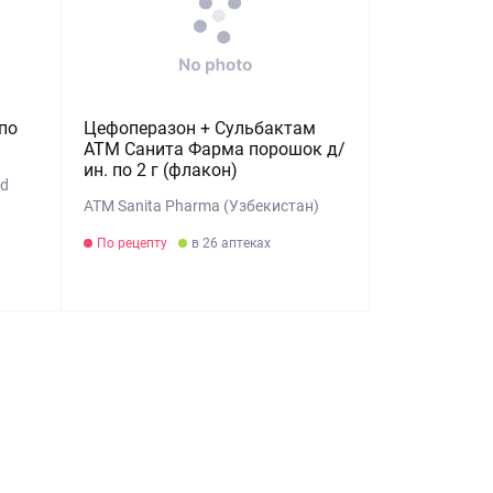
по
Цефоперазон + Сульбактам
АТМ Санита Фарма порошок д/
ин. по 2 г (флакон)
td
ATM Sanita Pharma (Узбекистан)
По рецепту
в 26 аптеках