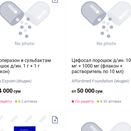
перазон и сульбактам
Цефосал порошок д/ин. 1
шок д/ин. 1 г + 1 г
мг + 1000 мг (флакон +
кон)
растворитель по 10 мл)
s Expoim (Индия)
Affordmed Foundation (Индия)
4 000
50 000
сум
от
сум
рецепту
в 2 аптеках
По рецепту
в 30 аптеках