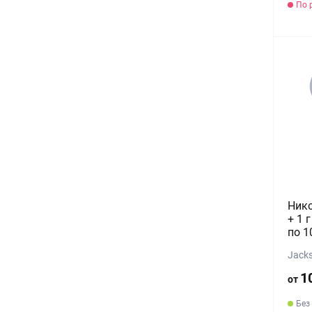
По 
Нико
+ 1 
по 1
Jacks
1
от
Без