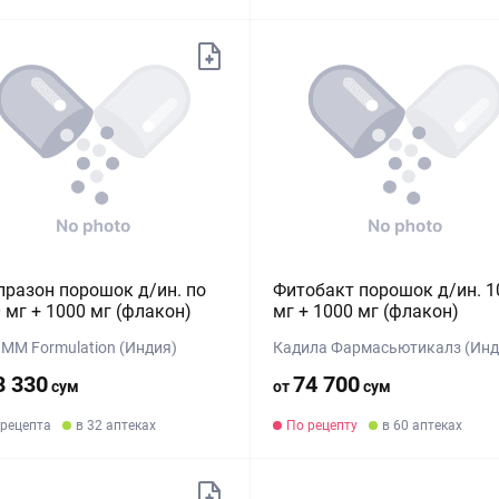
разон порошок д/ин. по
Фитобакт порошок д/ин. 1
 мг + 1000 мг (флакон)
мг + 1000 мг (флакон)
JMM Formulation (Индия)
Кадила Фармасьютикалз (Инд
8 330
74 700
сум
от
сум
 рецепта
в 32 аптеках
По рецепту
в 60 аптеках