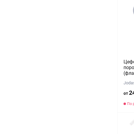
Цефо
поро
(фла
Joda
2
от
По 