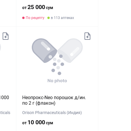
25 000
от
сум
По рецепту
в 113 аптеках
1000
Неопрокс-Neo порошок д/ин.
по 2 г (флакон)
icals
Orison Pharmaceuticals (Индия)
10 000
от
сум