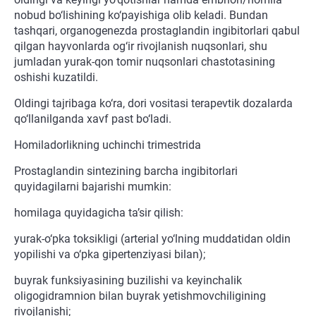
nobud bo‘lishining ko‘payishiga olib keladi. Bundan
tashqari, organogenezda prostaglandin ingibitorlari qabul
qilgan hayvonlarda og‘ir rivojlanish nuqsonlari, shu
jumladan yurak-qon tomir nuqsonlari chastotasining
oshishi kuzatildi.
Oldingi tajribaga ko‘ra, dori vositasi terapevtik dozalarda
qo‘llanilganda xavf past bo‘ladi.
Homiladorlikning uchinchi trimestrida
Prostaglandin sintezining barcha ingibitorlari
quyidagilarni bajarishi mumkin:
homilaga quyidagicha ta’sir qilish:
yurak-o‘pka toksikligi (arterial yo‘lning muddatidan oldin
yopilishi va o‘pka gipertenziyasi bilan);
buyrak funksiyasining buzilishi va keyinchalik
oligogidramnion bilan buyrak yetishmovchiligining
rivojlanishi;