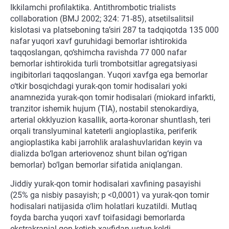
Ikkilamchi profilaktika. Antithrombotic trialists
collaboration (BMJ 2002; 324: 71-85), atsetilsalitsil
kislotasi va platseboning ta’siri 287 ta tadqiqotda 135 000
nafar yuqori xavf guruhidagi bemorlar ishtirokida
taqqoslangan, qo‘shimcha ravishda 77 000 nafar
bemorlar ishtirokida turli trombotsitlar agregatsiyasi
ingibitorlari taqqoslangan. Yuqori xavfga ega bemorlar
o‘tkir bosqichdagi yurak-qon tomir hodisalari yoki
anamnezida yurak-qon tomir hodisalari (miokard infarkti,
tranzitor ishemik hujum (TIA), nostabil stenokardiya,
arterial okklyuzion kasallik, aorta-koronar shuntlash, teri
orqali translyuminal kateterli angioplastika, periferik
angioplastika kabi jarrohlik aralashuvlaridan keyin va
dializda bo‘lgan arteriovenoz shunt bilan og‘rigan
bemorlar) bo‘lgan bemorlar sifatida aniqlangan.
Jiddiy yurak-qon tomir hodisalari xavfining pasayishi
(25% ga nisbiy pasayish; p <0,0001) va yurak-qon tomir
hodisalari natijasida o‘lim holatlari kuzatildi. Mutlaq
foyda barcha yuqori xavf toifasidagi bemorlarda
ekstrakranial qon ketish xavfidan ustun keldi.