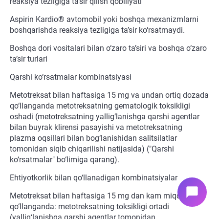
reaksiya tezligiga ta’sir qilish qobiliyati
Aspirin Kardio® avtomobil yoki boshqa mexanizmlarni
boshqarishda reaksiya tezligiga ta’sir ko‘rsatmaydi.
Boshqa dori vositalari bilan o‘zaro ta’siri va boshqa o‘zaro
ta’sir turlari
Qarshi ko‘rsatmalar kombinatsiyasi
Metotreksat bilan haftasiga 15 mg va undan ortiq dozada
qo‘llanganda metotreksatning gematologik toksikligi
oshadi (metotreksatning yallig‘lanishga qarshi agentlar
bilan buyrak klirensi pasayishi va metotreksatning
plazma oqsillari bilan bog‘lanishidan salitsilatlar
tomonidan siqib chiqarilishi natijasida) ("Qarshi
ko‘rsatmalar" bo‘limiga qarang).
Ehtiyotkorlik bilan qo‘llanadigan kombinatsiyalar
chat_bubble
Metotreksat bilan haftasiga 15 mg dan kam miqdorda
qo‘llanganda: metotreksatning toksikligi ortadi
(yallig‘lanishga qarshi agentlar tomonidan