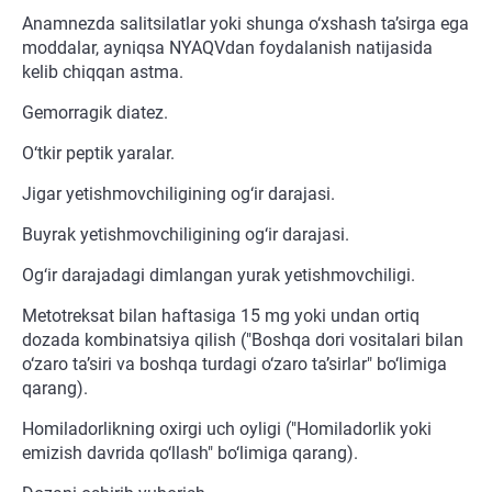
Anamnezda salitsilatlar yoki shunga o‘xshash ta’sirga ega
moddalar, ayniqsa NYAQVdan foydalanish natijasida
kelib chiqqan astma.
Gemorragik diatez.
O‘tkir peptik yaralar.
Jigar yetishmovchiligining og‘ir darajasi.
Buyrak yetishmovchiligining og‘ir darajasi.
Og‘ir darajadagi dimlangan yurak yetishmovchiligi.
Metotreksat bilan haftasiga 15 mg yoki undan ortiq
dozada kombinatsiya qilish ("Boshqa dori vositalari bilan
o‘zaro ta’siri va boshqa turdagi o‘zaro ta’sirlar" bo‘limiga
qarang).
Homiladorlikning oxirgi uch oyligi ("Homiladorlik yoki
emizish davrida qo‘llash" bo‘limiga qarang).