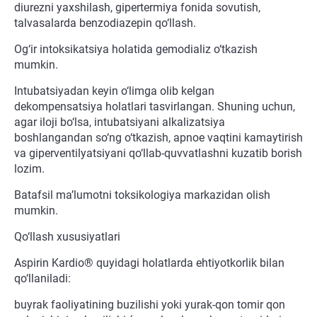
diurezni yaxshilash, gipertermiya fonida sovutish,
talvasalarda benzodiazepin qo‘llash.
Og‘ir intoksikatsiya holatida gemodializ o‘tkazish
mumkin.
Intubatsiyadan keyin o‘limga olib kelgan
dekompensatsiya holatlari tasvirlangan. Shuning uchun,
agar iloji bo‘lsa, intubatsiyani alkalizatsiya
boshlangandan so‘ng o‘tkazish, apnoe vaqtini kamaytirish
va giperventilyatsiyani qo‘llab-quvvatlashni kuzatib borish
lozim.
Batafsil ma’lumotni toksikologiya markazidan olish
mumkin.
Qo‘llash xususiyatlari
Aspirin Kardio® quyidagi holatlarda ehtiyotkorlik bilan
qo‘llaniladi:
buyrak faoliyatining buzilishi yoki yurak-qon tomir qon