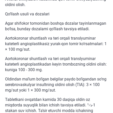
oldini olish.
Qo‘llash usuli va dozalari
Agar shifokor tomonidan boshqa dozalar tayinlanmagan
bo‘lsa, bunday dozalarni qo‘llash tavsiya etiladi.
Aortokoronar shuntlash va teri orqali translyuminar
kateterli angioplastikasiz yurak-qon tomir ko‘rsatmalari: 1
× 100 mg/sut.
Aortokoronar shuntlash va teri orqali translyuminar
kateterli angioplastikadan keyin trombozning oldini olish:
kuniga 100 - 300 mg.
Oldindan ma’lum bo‘lgan belgilar paydo bo‘lgandan so‘ng
serebrovaskulyar insultning oldini olish (TIA): 3 × 100
mg/sut yoki 1 × 300 mg/sut.
Tabletkani ovqatdan kamida 30 daqiqa oldin oz
miqdorda suyuqlik bilan ichish tavsiya etiladi. 1⁄2-1
stakan suv ichish. Ta’sir etuvchi modda ichakning