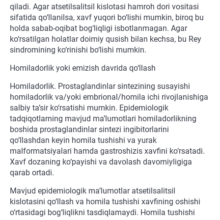
qiladi. Agar atsetilsalitsil kislotasi hamroh dori vositasi
sifatida qo‘llanilsa, xavf yuqori bo‘lishi mumkin, biroq bu
holda sabab-oqibat bog‘liqligi isbotlanmagan. Agar
ko‘rsatilgan holatlar doimiy qusish bilan kechsa, bu Rey
sindromining ko‘rinishi bo‘lishi mumkin.
Homiladorlik yoki emizish davrida qo‘llash
Homiladorlik. Prostaglandinlar sintezining susayishi
homiladorlik va/yoki embrional/homila ichi rivojlanishiga
salbiy ta’sir ko‘rsatishi mumkin. Epidemiologik
tadqiqotlarning mavjud ma’lumotlari homiladorlikning
boshida prostaglandinlar sintezi ingibitorlarini
qo‘llashdan keyin homila tushishi va yurak
malformatsiyalari hamda gastroshizis xavfini ko‘rsatadi.
Xavf dozaning ko‘payishi va davolash davomiyligiga
qarab ortadi.
Mavjud epidemiologik ma’lumotlar atsetilsalitsil
kislotasini qo‘llash va homila tushishi xavfining oshishi
o‘rtasidagi bog‘liqlikni tasdiqlamaydi. Homila tushishi