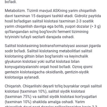
bo‘ladi.
Metabolizm. Tizimli mavjud ASKning yarim chiqarilish
davri taxminan 15 daqiqani tashkil etadi. Gidroliz paytida
hosil bo‘ladigan salitsil kislotasi taxminan 2-3 soatlik
yarim chiqarilish davriga ega bo‘lib, yuqori dozalar (> 3 g)
qo‘llangandan so‘ng bog‘lovchi ferment tizimining
to‘yinishi tufayli sezilarli darajada oshadi.
Salitsil kislotasining biotransformatsiyasi asosan jigarda
sodir bo‘ladi. Salitsil kislotaning metabolitlari salitsil
kislotaning glitsin bilan bog‘lanishi va keyinchalik
glyukuron kislotasi yoki sulfat kislotasi bilan
konyugatsiyalanishi orqali hosil bo‘ladi. Ozroq qismi
gentezin kislotasigacha oksidlanib, gentizin-siydik
kislotasiga aylanadi.
Chiqarish. Chiqarilishi deyarli to‘liq buyraklar orqali salitsil
kislotasi (taxminan 10%), salitsil siydik kislotasi
(taxminan 75%) va salitsil siydik kislotasi kon’yugatlari
(taxminan 10%) shaklida amalga oshadi. Yarim