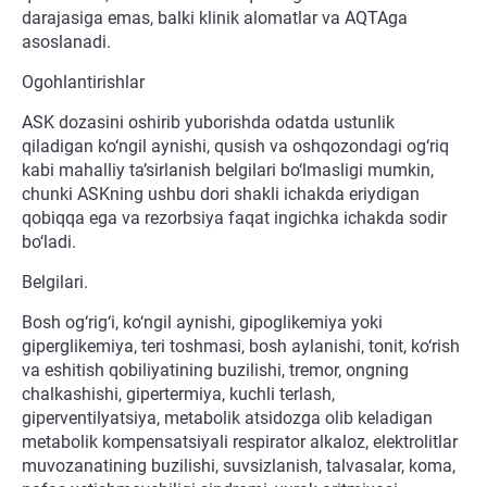
darajasiga emas, balki klinik alomatlar va AQTAga
asoslanadi.
Ogohlantirishlar
ASK dozasini oshirib yuborishda odatda ustunlik
qiladigan ko‘ngil aynishi, qusish va oshqozondagi og‘riq
kabi mahalliy ta’sirlanish belgilari bo‘lmasligi mumkin,
chunki ASKning ushbu dori shakli ichakda eriydigan
qobiqqa ega va rezorbsiya faqat ingichka ichakda sodir
bo‘ladi.
Belgilari.
Bosh og‘rig‘i, ko‘ngil aynishi, gipoglikemiya yoki
giperglikemiya, teri toshmasi, bosh aylanishi, tonit, ko‘rish
va eshitish qobiliyatining buzilishi, tremor, ongning
chalkashishi, gipertermiya, kuchli terlash,
giperventilyatsiya, metabolik atsidozga olib keladigan
metabolik kompensatsiyali respirator alkaloz, elektrolitlar
muvozanatining buzilishi, suvsizlanish, talvasalar, koma,