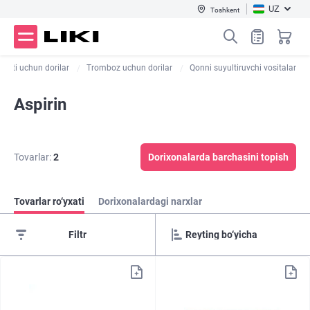
UZ
Toshkent
arkti uchun dorilar
Tromboz uchun dorilar
Qonni suyultiruvchi vositalar
Aspirin
Tovarlar:
2
Dorixonalarda barchasini topish
Tovarlar ro‘yxati
Dorixonalardagi narxlar
Filtr