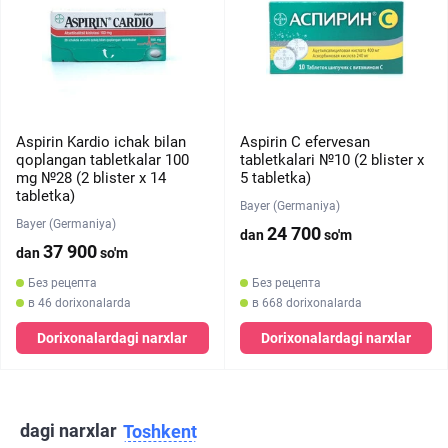
Aspirin Kardio ichak bilan
Aspirin C efervesan
qoplangan tabletkalar 100
tabletkalari №10 (2 blister х
mg №28 (2 blister х 14
5 tabletka)
tabletka)
Bayer (Germaniya)
Bayer (Germaniya)
24 700
dan
so'm
37 900
dan
so'm
Без рецепта
Без рецепта
в 46 dorixonalarda
в 668 dorixonalarda
Dorixonalardagi narxlar
Dorixonalardagi narxlar
dagi narxlar
Toshkent