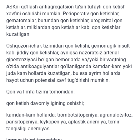
ASKni qo‘llash antiagregatsion ta’siri tufayli qon ketish
xavfini oshirishi mumkin. Perioperativ qon ketishlar,
gematomalar, burundan qon ketishlar, urogenital qon
ketishlar, milklardan qon ketishlar kabi qon ketishlar
kuzatilgan.
Oshqozon-ichak tizimidan qon ketishi, gemorragik insult
kabi jiddiy qon ketishlar, ayniqsa nazoratsiz arterial
gipertenziyasi bo‘lgan bemorlarda va/yoki bir vaqtning
o‘zida antikoagulyantlar qo‘llanilganda kamdan-kam yoki
juda kam hollarda kuzatilgan, bu esa ayrim hollarda
hayot uchun potensial xavf tug‘dirishi mumkin.
Qon va limfa tizimi tomonidan:
qon ketish davomiyligining oshishi;
kamdan-kam hollarda: trombotsitopeniya, agranulotsitoz,
pansitopeniya, leykopeniya, aplastik anemiya, temir
tanqisligi anemiyasi.