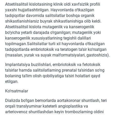
Atsetilsalitsil kislotasining klinik oldi xavfsizlik profili
yaxshi hujjatlashtirilgan. Hayvonlarda o‘tkazilgan
tadqiqotlar davomida salitsilatlar boshqa organik
shikastlanishlarsiz buyrak shikastlanishiga olib keldi.
Atsetilsalitsil kislota mutagenlik va kanserogenlik
bo‘yicha yetarli darajada o‘rganilgan; mutagenlik yoki
kanserogenlik xususiyatlarining tegishli dalillari
topilmagan.Salitsilatlar turli xil hayvonlarda o‘tkazilgan
tadqiqotlarda embriotoksik va teratogen ta’sir ko‘rsatgan
(masalan, yurak va suyak malformatsiyalari, gastoshizis).
Implantatsiya buzilishlari, embriotoksik va fetotoksik
ta’sirlar hamda salitsilatlarning prenatal ta’siridan so‘ng
bolaning ta’lim olish qobiliyatiga ta’siri holatlari qayd
etilgan.
Ko‘rsatmalar
Dializda bo‘lgan bemorlarda aortakoronar shuntlash, teri
orqali translyuminar kateterli angioplastika va
arteriovenoz shuntlashdan keyin trombozlarning oldini