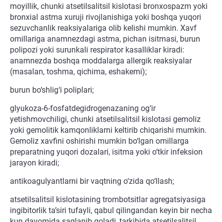
moyillik, chunki atsetilsalitsil kislotasi bronxospazm yoki
bronxial astma xuruji rivojlanishiga yoki boshqa yuqori
sezuvchanlik reaksiyalariga olib kelishi mumkin. Xavf
omillariga anamnezdagi astma, pichan isitmasi, burun
polipozi yoki surunkali respirator kasalliklar kiradi:
anamnezda boshqa moddalarga allergik reaksiyalar
(masalan, toshma, qichima, eshakemi);
burun bo‘shlig‘i poliplari;
glyukoza-6-fosfatdegidrogenazaning og‘ir
yetishmovchiligi, chunki atsetilsalitsil kislotasi gemoliz
yoki gemolitik kamqonliklarni keltirib chiqarishi mumkin.
Gemoliz xavfini oshirishi mumkin bo‘lgan omillarga
preparatning yuqori dozalari, isitma yoki o‘tkir infeksion
jarayon kiradi;
antikoagulyantlarni bir vaqtning o‘zida qo‘llash;
atsetilsalitsil kislotasining trombotsitlar agregatsiyasiga
ingibitorlik ta’siri tufayli, qabul qilingandan keyin bir necha
kun davomida saqlanib qoladi, tarkibida atsetilsalitsil