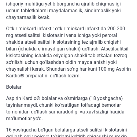
ishqoriy muhitiga yetib borguncha ajralib chiqmasligi
uchun tabletkalarni maydalamaslik, sindirmaslik yoki
chaynamaslik kerak.
O‘tkir miokard infarkti: o‘tkir miokard infarktida 200-300
mg atsetilsalitsil kislotasini vena ichiga yoki peroral
shaklda atsetilsalitsil kislotasining tez ajralib chiqishi
bilan (ichakda erimaydigan shakli) qo‘llash. Atsetilsalitsil
kislotasining ichakda eriydigan shakli tabletkalari tezroq
so‘rilishi uchun qo‘llashdan oldin maydalanishi yoki
chaynalishi kerak. Shundan so‘ng har kuni 100 mg Aspirin
Kardio® preparatini qo‘llash lozim.
Bolalar
Aspirin Kardio® bolalar va o‘smirlarga (18 yoshgacha)
tayinlanmaydi, chunki ko‘rsatilgan toifadagi bemorlar
tomonidan qo‘llash samaradorligi va xavfsizligi haqida
ma’lumotlar yo‘q.
16 yoshgacha bo‘lgan bolalarga atsetilsalitsil kislotasini
qo‘llash og‘ir nojo‘ya ta’sirlarni keltirib chiqarishi mumkin