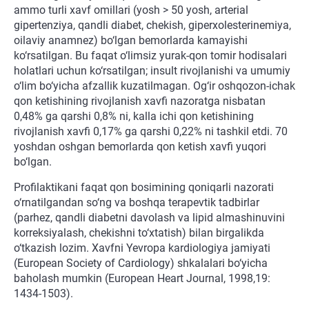
ammo turli xavf omillari (yosh > 50 yosh, arterial
gipertenziya, qandli diabet, chekish, giperxolesterinemiya,
oilaviy anamnez) bo‘lgan bemorlarda kamayishi
ko‘rsatilgan. Bu faqat o‘limsiz yurak-qon tomir hodisalari
holatlari uchun ko‘rsatilgan; insult rivojlanishi va umumiy
o‘lim bo‘yicha afzallik kuzatilmagan. Og‘ir oshqozon-ichak
qon ketishining rivojlanish xavfi nazoratga nisbatan
0,48% ga qarshi 0,8% ni, kalla ichi qon ketishining
rivojlanish xavfi 0,17% ga qarshi 0,22% ni tashkil etdi. 70
yoshdan oshgan bemorlarda qon ketish xavfi yuqori
bo‘lgan.
Profilaktikani faqat qon bosimining qoniqarli nazorati
o‘rnatilgandan so‘ng va boshqa terapevtik tadbirlar
(parhez, qandli diabetni davolash va lipid almashinuvini
korreksiyalash, chekishni to‘xtatish) bilan birgalikda
o‘tkazish lozim. Xavfni Yevropa kardiologiya jamiyati
(European Society of Cardiology) shkalalari bo‘yicha
baholash mumkin (European Heart Journal, 1998,19:
1434-1503).