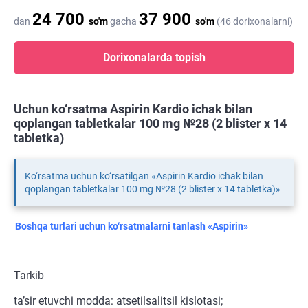
24 700
37 900
dan
so'm
gacha
so'm
(46 dorixonalarni)
Dorixonalarda topish
Uchun ko‘rsatma Aspirin Kardio ichak bilan
qoplangan tabletkalar 100 mg №28 (2 blister х 14
tabletka)
Ko‘rsatma uchun ko‘rsatilgan «Aspirin Kardio ichak bilan
qoplangan tabletkalar 100 mg №28 (2 blister х 14 tabletka)»
Boshqa turlari uchun ko‘rsatmalarni tanlash «Aspirin»
Tarkib
ta’sir etuvchi modda: atsetilsalitsil kislotasi;