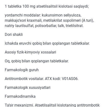
1 tabletka 100 mg atsetilsalitsil kislotasi saqlaydi;
yordamchi moddalar: kukunsimon sellyuloza,
makkajo‘xori kraxmali, metilakrilat sopolimeri (A turi),
natriy laurilsulfat, polisorbatlar, talk, trietilsitrat.
Dori shakli
Ichakda eruvchi qobiq bilan qoplangan tabletkalar.
Asosiy fizik-kimyoviy xossalari
Oq, qobiq bilan qoplangan tabletkalar.
Farmakologik guruh
Antitrombotik vositalar. ATX kodi: V01AS06.
Farmakologik xususiyatlari
Farmakodinamika
Ta’sir mexanizmi. Atsetilsalitsil kislotaning antitrombotik