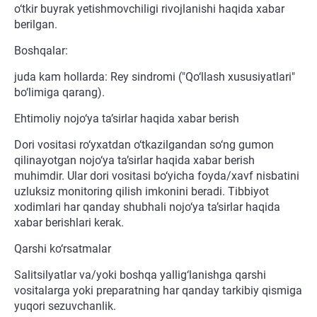
o‘tkir buyrak yetishmovchiligi rivojlanishi haqida xabar
berilgan.
Boshqalar:
juda kam hollarda: Rey sindromi ("Qo‘llash xususiyatlari"
bo‘limiga qarang).
Ehtimoliy nojo‘ya ta’sirlar haqida xabar berish
Dori vositasi ro‘yxatdan o‘tkazilgandan so‘ng gumon
qilinayotgan nojo‘ya ta’sirlar haqida xabar berish
muhimdir. Ular dori vositasi bo‘yicha foyda/xavf nisbatini
uzluksiz monitoring qilish imkonini beradi. Tibbiyot
xodimlari har qanday shubhali nojo‘ya ta’sirlar haqida
xabar berishlari kerak.
Qarshi ko‘rsatmalar
Salitsilyatlar va/yoki boshqa yallig‘lanishga qarshi
vositalarga yoki preparatning har qanday tarkibiy qismiga
yuqori sezuvchanlik.