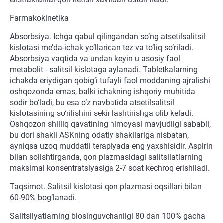
Farmakokinetika
Absorbsiya. Ichga qabul qilingandan so‘ng atsetilsalitsil
kislotasi me’da-ichak yo‘llaridan tez va to‘liq so‘riladi.
Absorbsiya vaqtida va undan keyin u asosiy faol
metabolit - salitsil kislotaga aylanadi. Tabletkalarning
ichakda eriydigan qobig‘i tufayli faol moddaning ajralishi
oshqozonda emas, balki ichakning ishqoriy muhitida
sodir bo‘ladi, bu esa o‘z navbatida atsetilsalitsil
kislotasining so‘rilishini sekinlashtirishga olib keladi.
Oshqozon shilliq qavatining himoyasi mavjudligi sababli,
bu dori shakli ASKning odatiy shakllariga nisbatan,
ayniqsa uzoq muddatli terapiyada eng yaxshisidir. Aspirin
bilan solishtirganda, qon plazmasidagi salitsilatlarning
maksimal konsentratsiyasiga 2-7 soat kechroq erishiladi.
Taqsimot. Salitsil kislotasi qon plazmasi oqsillari bilan
60-90% bog‘lanadi.
Salitsilyatlarning biosinguvchanligi 80 dan 100% gacha