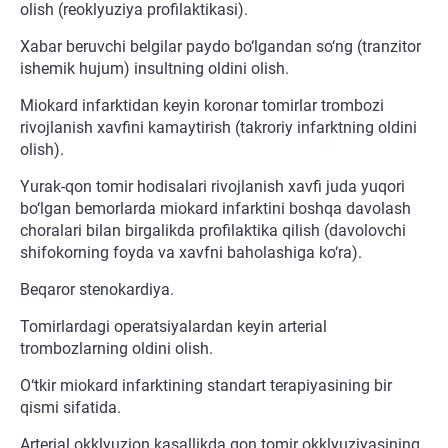
olish (reoklyuziya profilaktikasi).
Xabar beruvchi belgilar paydo bo‘lgandan so‘ng (tranzitor
ishemik hujum) insultning oldini olish.
Miokard infarktidan keyin koronar tomirlar trombozi
rivojlanish xavfini kamaytirish (takroriy infarktning oldini
olish).
Yurak-qon tomir hodisalari rivojlanish xavfi juda yuqori
bo‘lgan bemorlarda miokard infarktini boshqa davolash
choralari bilan birgalikda profilaktika qilish (davolovchi
shifokorning foyda va xavfni baholashiga ko‘ra).
Beqaror stenokardiya.
Tomirlardagi operatsiyalardan keyin arterial
trombozlarning oldini olish.
O‘tkir miokard infarktining standart terapiyasining bir
qismi sifatida.
Arterial okklyuzion kasallikda qon tomir okklyuziyasining