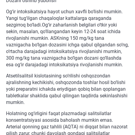
Dozani oshirib yuborish
Og‘ir intoksikatsiya hayot uchun xavfli bo‘lishi mumkin.
Yangi tug‘ilgan chaqaloqlar kattalarga qaraganda
sezgirroq bo‘ladi.Og‘ir zaharlanish belgilari o‘tkir yoki
sekin, masalan, qo‘llangandan keyin 12-24 soat ichida
rivojlanishi mumkin. ASKning 150 mg/kg tana
vaznigacha bo‘lgan dozasini ichga qabul qilgandan so‘ng,
o‘rtacha darajadagi intoksikatsiya rivojlanishi mumkin,
300 mg/kg tana vaznigacha bo‘lgan dozani qo‘llashda
esa og‘ir darajadagi intoksikatsiya rivojlanishi mumkin.
Atsetilsalitsil kislotasining so‘rilishi oshqozondan
ajralishning kechikishi, oshqozonda toshlar hosil bo‘lishi
yoki preparatni ichakda eriydigan qobiq bilan qoplangan
tabletkalar shaklida qabul qilingan taqdirda sekinlashishi
mumkin.
Holatning og‘irligini faqat plazmadagi salitsilatlar
konsentratsiyasi asosida baholash mumkin emas.
Arterial qonning gaz tahlili (AQTA) ni diqqat bilan nazorat
qilish zarur, chunki davolash qondagi salitsilatlar