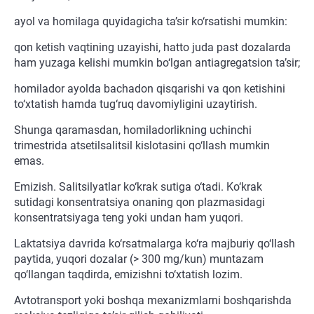
ayol va homilaga quyidagicha ta’sir ko‘rsatishi mumkin:
qon ketish vaqtining uzayishi, hatto juda past dozalarda
ham yuzaga kelishi mumkin bo‘lgan antiagregatsion ta’sir;
homilador ayolda bachadon qisqarishi va qon ketishini
to‘xtatish hamda tug‘ruq davomiyligini uzaytirish.
Shunga qaramasdan, homiladorlikning uchinchi
trimestrida atsetilsalitsil kislotasini qo‘llash mumkin
emas.
Emizish. Salitsilyatlar ko‘krak sutiga o‘tadi. Ko‘krak
sutidagi konsentratsiya onaning qon plazmasidagi
konsentratsiyaga teng yoki undan ham yuqori.
Laktatsiya davrida ko‘rsatmalarga ko‘ra majburiy qo‘llash
paytida, yuqori dozalar (> 300 mg/kun) muntazam
qo‘llangan taqdirda, emizishni to‘xtatish lozim.
Avtotransport yoki boshqa mexanizmlarni boshqarishda