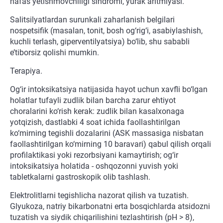
nafas yetishmovchiligi sindromi, yurak aritmiyasi.
Salitsilyatlardan surunkali zaharlanish belgilari
nospetsifik (masalan, tonit, bosh og‘rig‘i, asabiylashish,
kuchli terlash, giperventilyatsiya) bo‘lib, shu sababli
e’tiborsiz qolishi mumkin.
Terapiya.
Og‘ir intoksikatsiya natijasida hayot uchun xavfli bo‘lgan
holatlar tufayli zudlik bilan barcha zarur ehtiyot
choralarini ko‘rish kerak: zudlik bilan kasalxonaga
yotqizish, dastlabki 4 soat ichida faollashtirilgan
ko‘mirning tegishli dozalarini (ASK massasiga nisbatan
faollashtirilgan ko‘mirning 10 baravari) qabul qilish orqali
profilaktikasi yoki rezorbsiyani kamaytirish; og‘ir
intoksikatsiya holatida - oshqozonni yuvish yoki
tabletkalarni gastroskopik olib tashlash.
Elektrolitlarni tegishlicha nazorat qilish va tuzatish.
Glyukoza, natriy bikarbonatni erta bosqichlarda atsidozni
tuzatish va siydik chiqarilishini tezlashtirish (pH > 8),