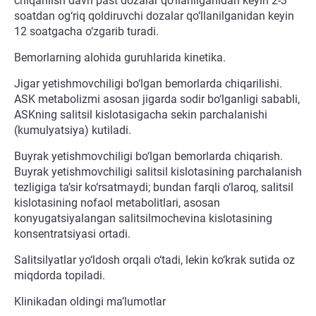
chiqarilish davri past dozalar qo‘llanilganidan keyin 2-3
soatdan og‘riq qoldiruvchi dozalar qo‘llanilganidan keyin
12 soatgacha o‘zgarib turadi.
Bemorlarning alohida guruhlarida kinetika.
Jigar yetishmovchiligi bo‘lgan bemorlarda chiqarilishi.
ASK metabolizmi asosan jigarda sodir bo‘lganligi sababli,
ASKning salitsil kislotasigacha sekin parchalanishi
(kumulyatsiya) kutiladi.
Buyrak yetishmovchiligi bo‘lgan bemorlarda chiqarish.
Buyrak yetishmovchiligi salitsil kislotasining parchalanish
tezligiga ta’sir ko‘rsatmaydi; bundan farqli o‘laroq, salitsil
kislotasining nofaol metabolitlari, asosan
konyugatsiyalangan salitsilmochevina kislotasining
konsentratsiyasi ortadi.
Salitsilyatlar yo‘ldosh orqali o‘tadi, lekin ko‘krak sutida oz
miqdorda topiladi.
Klinikadan oldingi ma’lumotlar