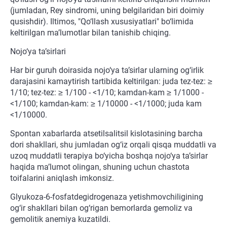
(jumladan, Rey sindromi, uning belgilaridan biri doimiy
qusishdir). Iltimos, "Qo‘llash xususiyatlari" bo‘limida
keltirilgan ma’lumotlar bilan tanishib chiqing.
Nojo‘ya ta’sirlari
Har bir guruh doirasida nojo‘ya ta’sirlar ularning og‘irlik
darajasini kamaytirish tartibida keltirilgan: juda tez-tez: ≥
1/10; tez-tez: ≥ 1/100 - <1/10; kamdan-kam ≥ 1/1000 -
<1/100; kamdan-kam: ≥ 1/10000 - <1/1000; juda kam
<1/10000.
Spontan xabarlarda atsetilsalitsil kislotasining barcha
dori shakllari, shu jumladan og‘iz orqali qisqa muddatli va
uzoq muddatli terapiya bo‘yicha boshqa nojo‘ya ta’sirlar
haqida ma’lumot olingan, shuning uchun chastota
toifalarini aniqlash imkonsiz.
Glyukoza-6-fosfatdegidrogenaza yetishmovchiligining
og‘ir shakllari bilan og‘rigan bemorlarda gemoliz va
gemolitik anemiya kuzatildi.