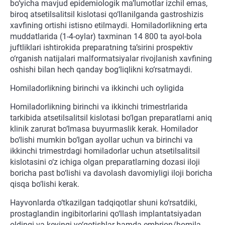
bo‘yicha mavjud epidemiologik ma’lumotlar izchil emas,
biroq atsetilsalitsil kislotasi qo‘llanilganda gastroshizis
xavfining ortishi istisno etilmaydi. Homiladorlikning erta
muddatlarida (1-4-oylar) taxminan 14 800 ta ayol-bola
juftliklari ishtirokida preparatning ta’sirini prospektiv
o‘rganish natijalari malformatsiyalar rivojlanish xavfining
oshishi bilan hech qanday bog‘liqlikni ko‘rsatmaydi.
Homiladorlikning birinchi va ikkinchi uch oyligida
Homiladorlikning birinchi va ikkinchi trimestrlarida
tarkibida atsetilsalitsil kislotasi bo‘lgan preparatlarni aniq
klinik zarurat bo‘lmasa buyurmaslik kerak. Homilador
bo‘lishi mumkin bo‘lgan ayollar uchun va birinchi va
ikkinchi trimestrdagi homiladorlar uchun atsetilsalitsil
kislotasini o‘z ichiga olgan preparatlarning dozasi iloji
boricha past bo‘lishi va davolash davomiyligi iloji boricha
qisqa bo‘lishi kerak.
Hayvonlarda o‘tkazilgan tadqiqotlar shuni ko‘rsatdiki,
prostaglandin ingibitorlarini qo‘llash implantatsiyadan
oldingi va keyingi yo‘qotishlar hamda embrion/homila