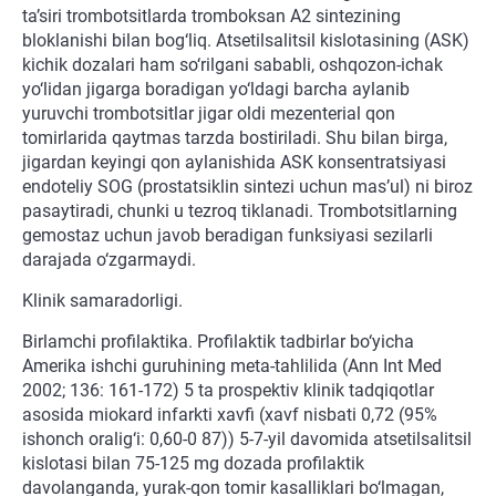
ta’siri trombotsitlarda tromboksan A2 sintezining
bloklanishi bilan bog‘liq. Atsetilsalitsil kislotasining (ASK)
kichik dozalari ham so‘rilgani sababli, oshqozon-ichak
yo‘lidan jigarga boradigan yo‘ldagi barcha aylanib
yuruvchi trombotsitlar jigar oldi mezenterial qon
tomirlarida qaytmas tarzda bostiriladi. Shu bilan birga,
jigardan keyingi qon aylanishida ASK konsentratsiyasi
endoteliy SOG (prostatsiklin sintezi uchun mas’ul) ni biroz
pasaytiradi, chunki u tezroq tiklanadi. Trombotsitlarning
gemostaz uchun javob beradigan funksiyasi sezilarli
darajada o‘zgarmaydi.
Klinik samaradorligi.
Birlamchi profilaktika. Profilaktik tadbirlar bo‘yicha
Amerika ishchi guruhining meta-tahlilida (Ann Int Med
2002; 136: 161-172) 5 ta prospektiv klinik tadqiqotlar
asosida miokard infarkti xavfi (xavf nisbati 0,72 (95%
ishonch oralig‘i: 0,60-0 87)) 5-7-yil davomida atsetilsalitsil
kislotasi bilan 75-125 mg dozada profilaktik
davolanganda, yurak-qon tomir kasalliklari bo‘lmagan,