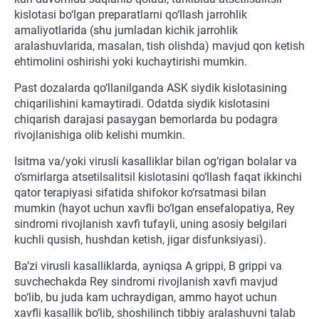
kislotasi bo‘lgan preparatlarni qo‘llash jarrohlik
amaliyotlarida (shu jumladan kichik jarrohlik
aralashuvlarida, masalan, tish olishda) mavjud qon ketish
ehtimolini oshirishi yoki kuchaytirishi mumkin.
Past dozalarda qo‘llanilganda ASK siydik kislotasining
chiqarilishini kamaytiradi. Odatda siydik kislotasini
chiqarish darajasi pasaygan bemorlarda bu podagra
rivojlanishiga olib kelishi mumkin.
Isitma va/yoki virusli kasalliklar bilan og‘rigan bolalar va
o‘smirlarga atsetilsalitsil kislotasini qo‘llash faqat ikkinchi
qator terapiyasi sifatida shifokor ko‘rsatmasi bilan
mumkin (hayot uchun xavfli bo‘lgan ensefalopatiya, Rey
sindromi rivojlanish xavfi tufayli, uning asosiy belgilari
kuchli qusish, hushdan ketish, jigar disfunksiyasi).
Ba’zi virusli kasalliklarda, ayniqsa A grippi, B grippi va
suvchechakda Rey sindromi rivojlanish xavfi mavjud
bo‘lib, bu juda kam uchraydigan, ammo hayot uchun
xavfli kasallik bo‘lib, shoshilinch tibbiy aralashuvni talab