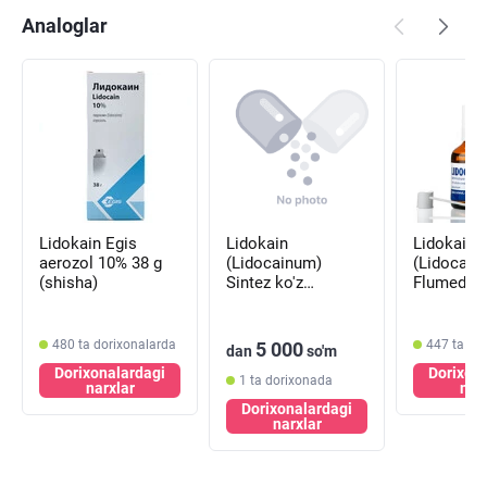
Analoglar
Lidokain Egis
Lidokain
Lidokain
aerozol 10% 38 g
(Lidocainum)
(Lidocain
(shisha)
Sintez ko'z
Flumed-F
tomchilari 2%, 5 ml
topikal b
(flakon)
amallar e
100 mg/ml
480 ta dorixonalarda
447 ta do
5 000
dan
so'm
(flakon)
Dorixonalardagi
Dorixon
1 ta dorixonada
narxlar
nar
Dorixonalardagi
narxlar