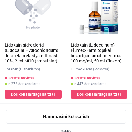
Lidokain gidroxloridi
Lidokain (Lidocainum)
(Lidocaini Hydrochloridum)
Flumed-Farm topikal
Jurabek in'ektsiya eritmasi
buzadigan amallar eritmasi
10%, 2 ml №10 (ampulalar)
100 mg/ml, 50 ml (flakon)
Jo'rabek (O`zbekiston)
Flumed-Farm (Moldova)
Retsept bo'yicha
Retsept bo'yicha
в 272 dorixonalarda
в 447 dorixonalarda
Dorixonalardagi narxlar
Dorixonalardagi narxlar
Hammasini ko‘rsatish
Sahifa