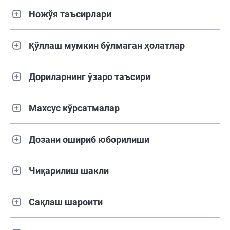
Ножўя таъсирлари
Қўллаш мумкин бўлмаган ҳолатлар
Дориларнинг ўзаро таъсири
Махсус кўрсатмалар
Дозани ошириб юборилиши
Чиқарилиш шакли
Сақлаш шароити