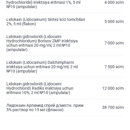
hydrochloride) in'ektsiya eritmasi 1%, 5 ml
4 000 so'm
№10 (ampulalar)
Lidokain (Lidocainum) Sintez ko'z tomchilari
5 000 so'm
2%, 5 ml (flakon)
Lidokain gidroxloridi (Lidocaini
Hydrochloridum) Borisov ZMP in'ektsiya
7 000 so'm
uchun eritmasi 20 mg/ml, 2 ml №10
(ampulalar)
Lidokain (Lidocainum) Dalchimpharm
in'ektsiya uchun eritmasi 20 mg/ml, 2 ml
7 500 so'm
№10 (ampulalar)
Lidokain gidroxloridi (Lidocaini
Hydrochlorid) Radiks in'ektsiya uchun
12 000 so'm
eritmasi 10%, 2 ml №10 (ampulalar)
Лидокаин Арпимед спрей д/местн. прим.
38 700 so'm
5% раствор по 15 мл (флакон)