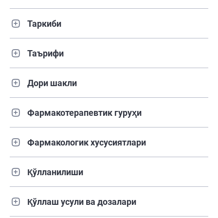
Таркиби
Таърифи
Дори шакли
Фармакотерапевтик гуруҳи
Фармакологик хусусиятлари
Қўлланилиши
Қўллаш усули ва дозалари