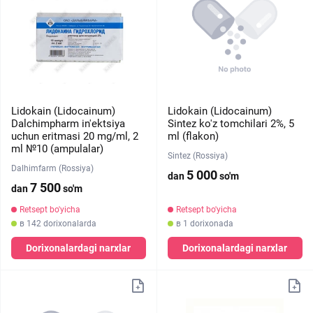
Lidokain (Lidocainum)
Lidokain (Lidocainum)
Dalchimpharm in'ektsiya
Sintez ko'z tomchilari 2%, 5
uchun eritmasi 20 mg/ml, 2
ml (flakon)
ml №10 (ampulalar)
Sintez (Rossiya)
Dalhimfarm (Rossiya)
5 000
dan
so'm
7 500
dan
so'm
Retsept bo'yicha
Retsept bo'yicha
в 142 dorixonalarda
в 1 dorixonada
Dorixonalardagi narxlar
Dorixonalardagi narxlar