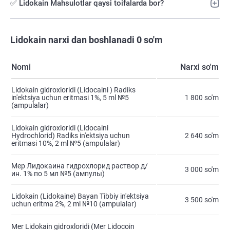
✅ Lidokain Mahsulotlar qaysi toifalarda bor?
Lidokain narxi dan boshlanadi 0 so'm
Nomi
Narxi so'm
Lidokain gidroxloridi (Lidocaini ) Radiks
in'ektsiya uchun eritmasi 1%, 5 ml №5
1 800 so'm
(ampulalar)
Lidokain gidroxloridi (Lidocaini
Hydrochlorid) Radiks in'ektsiya uchun
2 640 so'm
eritmasi 10%, 2 ml №5 (ampulalar)
Мер Лидокаина гидрохлорид раствор д/
3 000 so'm
ин. 1% по 5 мл №5 (ампулы)
Lidokain (Lidokaine) Bayan Tibbiy in'ektsiya
3 500 so'm
uchun eritma 2%, 2 ml №10 (ampulalar)
Mer Lidokain gidroxloridi (Mer Lidocoin