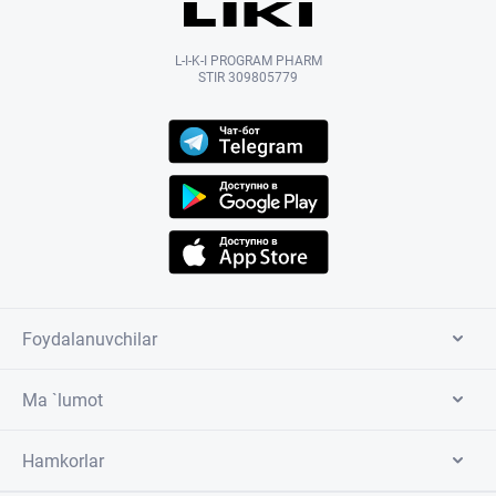
L-I-K-I PROGRAM PHARM
STIR 309805779
Foydalanuvchilar
Ma `lumot
Hamkorlar