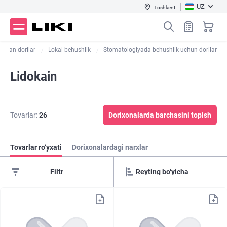
UZ
Toshkent
adigan dorilar
Lokal behushlik
Stomatologiyada behushlik uchun dorilar
Lidokain
Tovarlar:
26
Dorixonalarda barchasini topish
Tovarlar ro‘yxati
Dorixonalardagi narxlar
Filtr