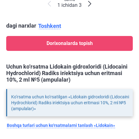
1 ichidan 3
dagi narxlar
Toshkent
Dorixonalarda topish
Uchun ko‘rsatma Lidokain gidroxloridi (Lidocaini
Hydrochlorid) Radiks in'ektsiya uchun eritmasi
10%, 2 ml №5 (ampulalar)
Ko‘rsatma uchun ko‘rsatilgan «Lidokain gidroxloridi (Lidocaini
Hydrochlorid) Radiks in'ektsiya uchun eritmasi 10%, 2 ml №5
(ampulalar)»
Boshqa turlari uchun ko‘rsatmalarni tanlash «Lidokain»