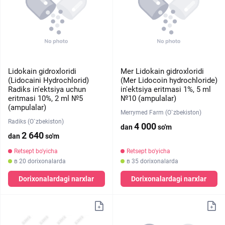
Lidokain gidroxloridi
Mer Lidokain gidroxloridi
(Lidocaini Hydrochlorid)
(Mer Lidocoin hydrochloride)
Radiks in'ektsiya uchun
in'ektsiya eritmasi 1%, 5 ml
eritmasi 10%, 2 ml №5
№10 (ampulalar)
(ampulalar)
Merrymed Farm (O`zbekiston)
Radiks (O`zbekiston)
4 000
dan
so'm
2 640
dan
so'm
Retsept bo'yicha
Retsept bo'yicha
в 20 dorixonalarda
в 35 dorixonalarda
Dorixonalardagi narxlar
Dorixonalardagi narxlar