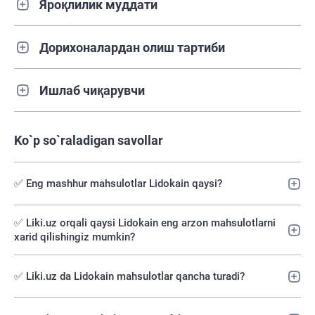
Яроқлилик муддати
Дорихоналардан олиш тартиби
Ишлаб чиқарувчи
Ko`p so`raladigan savollar
✅ Eng mashhur mahsulotlar Lidokain qaysi?
✅️ Liki.uz orqali qaysi Lidokain eng arzon mahsulotlarni
xarid qilishingiz mumkin?
✅ Liki.uz da Lidokain mahsulotlar qancha turadi?