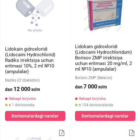
Lidokain gidroxloridi
Lidokain gidroxloridi
(Lidocaini Hydrochloridum)
(Lidocaini Hydrochlorid)
Borisov ZMP in'ektsiya
Radiks in'ektsiya uchun
uchun eritmasi 20 mg/ml, 2
eritmasi 10%, 2 ml №10
ml №10 (ampulalar)
(ampulalar)
Borisov ZMP (Belarus)
Radiks (O`zbekiston)
7 000
dan
so'm
12 000
dan
so'm
Retsept bo'yicha
Retsept bo'yicha
в 1 dorixonada
в 154 dorixonalarda
Dorixonalardagi narxlar
Dorixonalardagi narxlar