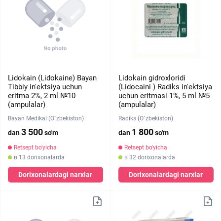
Lidokain (Lidokaine) Bayan
Lidokain gidroxloridi
Tibbiy in'ektsiya uchun
(Lidocaini ) Radiks in'ektsiya
eritma 2%, 2 ml №10
uchun eritmasi 1%, 5 ml №5
(ampulalar)
(ampulalar)
Bayan Medikal (O`zbekiston)
Radiks (O`zbekiston)
3 500
1 800
dan
so'm
dan
so'm
Retsept bo'yicha
Retsept bo'yicha
в 13 dorixonalarda
в 32 dorixonalarda
Dorixonalardagi narxlar
Dorixonalardagi narxlar