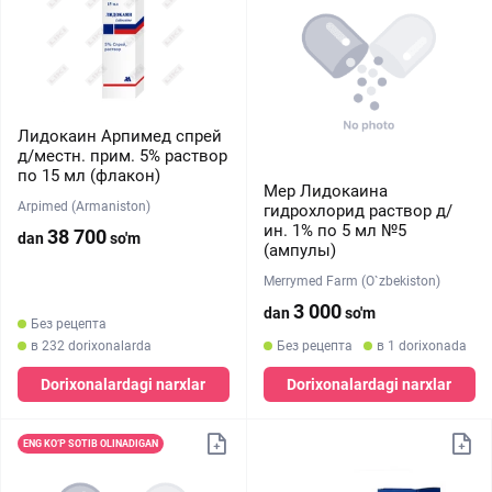
Лидокаин Арпимед спрей
д/местн. прим. 5% раствор
по 15 мл (флакон)
Мер Лидокаина
Arpimed (Armaniston)
гидрохлорид раствор д/
ин. 1% по 5 мл №5
38 700
dan
so'm
(ампулы)
Merrymed Farm (O`zbekiston)
3 000
dan
so'm
Без рецепта
в 232 dorixonalarda
Без рецепта
в 1 dorixonada
Dorixonalardagi narxlar
Dorixonalardagi narxlar
ENG KO‘P SOTIB OLINADIGAN