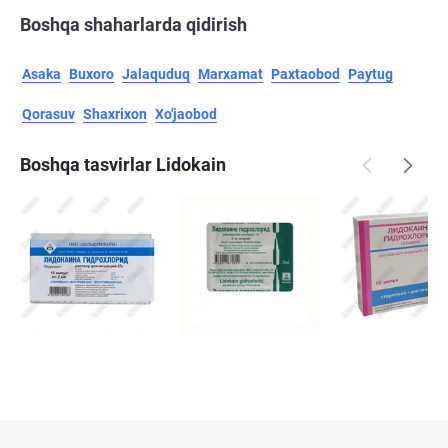
Boshqa shaharlarda qidirish
Asaka
Buxoro
Jalaquduq
Marxamat
Paxtaobod
Paytug
Qorasuv
Shaxrixon
Xo'jaobod
Boshqa tasvirlar Lidokain