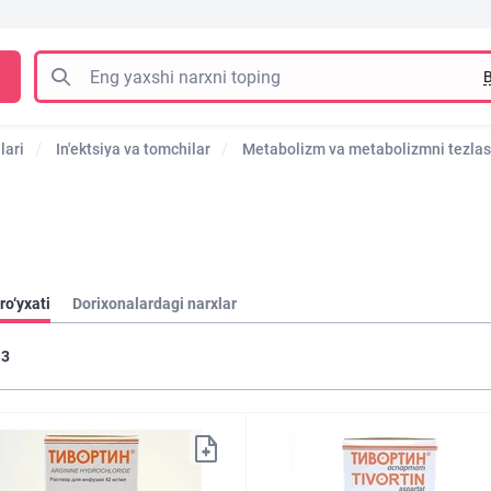
B
lari
In'ektsiya va tomchilar
Metabolizm va metabolizmni tezlash
ro‘yxati
Dorixonalardagi narxlar
3