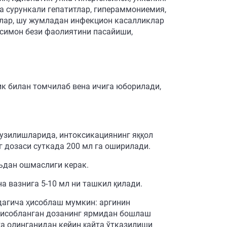
ва сурункали гепатитлар, гипераммониемия,
тлар, шу жумладан инфекцион касалликлар
исимон бези фаолиятини пасайиши,
ик билан томчилаб вена ичига юборилади,
узилишларида, интоксикациянинг яққол
 дозаси суткада 200 мл га оширилади.
ьдан ошмаслиги керак.
на вазнига 5-10 мл ни ташкил қилади.
дагича ҳисоблаш мумкин: аргинин
 ҳисобланган дозанинг ярмидан бошлаш
а олинганидан кейин қайта ўтказилиши