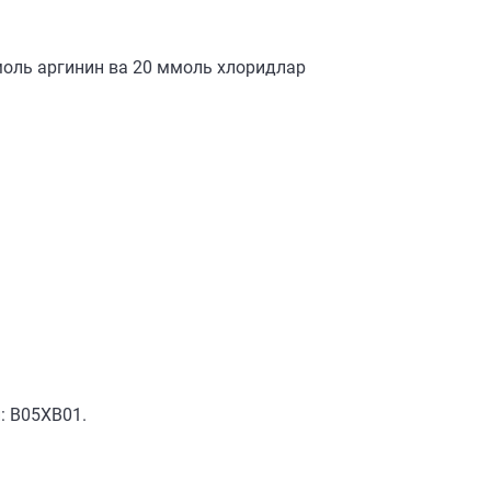
моль аргинин ва 20 ммоль хлоридлар
: В05ХВ01.