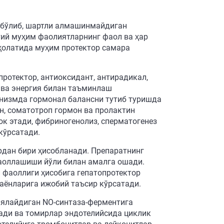
а бўлиб, шартли алмашинмайдиган
тий муҳим фаолиятларнинг фаол ва ҳар
ҳолатида муҳим протектор самара
ротектор, антиоксидант, антирадикал,
 ва энергия билан таъминлаш
низмда гормонал балансни тутиб туришда
н, соматотроп гормон ва пролактин
ок этади, фибриногенолиз, сперматогенез
кўрсатади.
рдан бири ҳисобланади. Препаратнинг
оллашиши йўли билан амалга ошади.
 фаоллиги ҳисобига гепатопротектор
аёнларига ижобий таъсир кўрсатади.
иялайдиган NO-синтаза-ферментига
ади ва томирлар эндотелийсида циклик