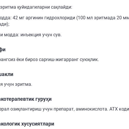
 эритма қуйидагиларни сақлайди:
одда: 42 мг аргинин гидрохлориди (100 мл эритмада 20 м
ди);
и модда: инъекция учун сув.
фи
рангсиз ёки бироз сарғиш-жигарранг суюқлик.
шакли
я учун эритма.
котерапевтик гуруҳи
ерал озиқлантириш учун препарат, аминокислота. АТХ коди
кологик хусусиятлари