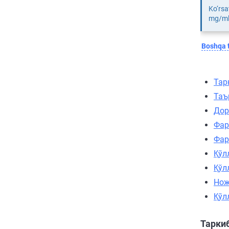
Ko‘rsa
mg/ml,
Boshqa t
Тар
Таъ
Дор
Фар
Фар
Қўл
Қўл
Нож
Қўл
Тарки