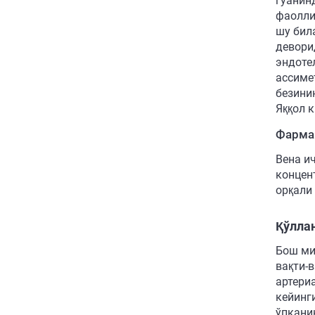
гуанин
фаолли
шу бил
девори
эндоте
ассиме
безини
Яққол 
Фарма
Вена и
концен
орқали
Қўлла
Бош ми
вақти-
артери
кейинг
ўпкани