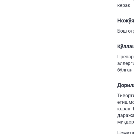
керак.
Ножўя
Бош оғ
Қўлла
Препар
аллерг
бўлган
Дорил
Тиворт
етишмо
керак.
даража
миқдор
Номута