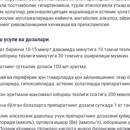
али постэмболик гипертензияси, турли этиологияли ўткир 
ик ҳолатлар, реконвалесцепция жараёнидаги астеник ҳола
роҳлик муолажаларидан кейинги, метаболик алкалоз, айр
нинг ривожланишини кечикиши ва преэклампсия.
 усули ва дозалари
ат биринчи 10-15 минут давомида минутига 10 томчи тезл
 юбориш тезлиги минутига 30 томчига оширилиши мумкин.
атнинг суткалик дозаси 100 мл эритма.
ий ва периферик қон томирларда қон айланишининг оғир б
шларида, гипоксияларда, астеник ҳолатларда препаратнинг
он эритмани максимал юбориш тезлиги соатига 200 ммол
ача бўлган болаларга препаратнинг дозаси суткада 1 кг та
лик алкалозни даволаш учун препаратнинг дозасини қуйи
лориди (ммоль), ортиқча ишқор (Ве) (ммоль/л), юборишни
 Дозани қўшимча тўғрилаш кислота ишқор балансини натиж