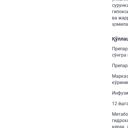
сурунк
гипокс
ва жар
ҳомила
Қўллаш
Препар
сўнгра
Препар
Марказ
кўрини
Инфузи
12 ёшг
Метабо
гидрох
керак.