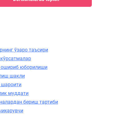
рнинг ўзаро таъсири
 кўрсатмалар
 ошириб юборилиши
лиш шакли
 шароити
лик муддати
налардан бериш тартиби
чиқарувчи