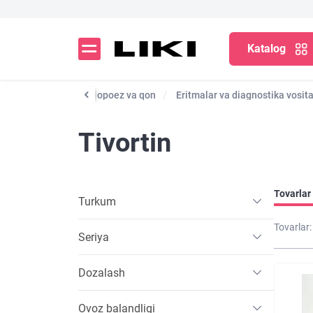
Katalog
htirish ...
Gematopoez va qon
Eritmalar va diagnostika vosita
Tivortin
Tovarlar 
Turkum
Tovarlar:
Seriya
Dozalash
Ovoz balandligi