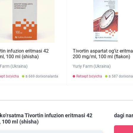
tin infuzion eritmasi 42
Tivortin aspartat og'iz eritma
l, 100 ml (shisha)
200 mg/ml, 100 ml (flakon)
 Farm (Ukraina)
Yuriy Farm (Ukraina)
ept bo'yicha
в 669 dorixonalarda
Retsept bo'yicha
в 587 dorixona
ko‘rsatma Tivortin infuzion eritmasi 42
dagi na
 100 ml (shisha)