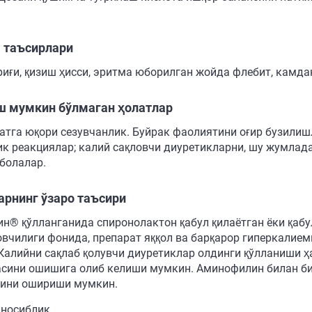
 таъсирлари
риғи, қизиш ҳисси, эритма юборилган жойда флебит, камда
ш мумкин бўлмаган ҳолатлар
атга юқори сезувчанлик. Буйрак фаолиятини оғир бузилиш
ик реакциялар; калий сақловчи диуретикларни, шу жумлад
 болалар.
арнинг ўзаро таъсири
ин® қўлланганида спиронолактон қабул қилаётган ёки қаб
вчилиги фонида, препарат яққол ва барқарор гиперкалие
 Калийни сақлаб қолувчи диуретиклар олдинги қўлланиши ҳ
сини ошишига олиб келиши мумкин. Аминофилин билан бир
ини ошириши мумкин.
носиблик