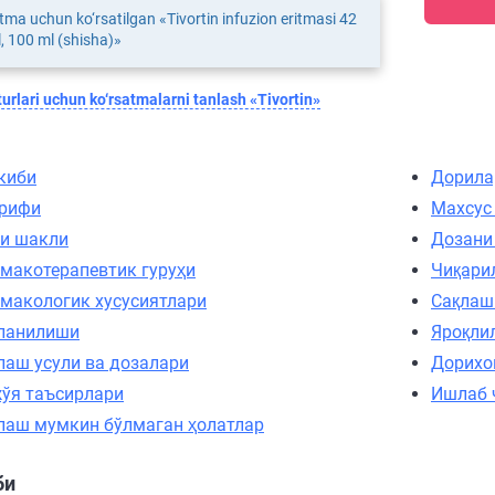
tma uchun ko‘rsatilgan «Tivortin infuzion eritmasi 42
 100 ml (shisha)»
urlari uchun ko‘rsatmalarni tanlash «Tivortin»
киби
Дорила
рифи
Махсус
и шакли
Дозани
макотерапевтик гуруҳи
Чиқари
макологик хусусиятлари
Сақлаш
ланилиши
Яроқли
лаш усули ва дозалари
Дорихо
ўя таъсирлари
Ишлаб 
лаш мумкин бўлмаган ҳолатлар
би