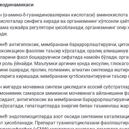
кодинамикаси
н (α-амино-δ-гуанидиновалериан кислотаси) аминокислот
ислоталар синфига киради ва организмнинг кўпсонли ҳаё
ама хужайра регулятори ҳисобланади, организмнинг оғир 
ади.
ин® антигипоксик, мембранани барқарорлаштирувчи, цитоп
оксикацион фаоллик таъсир кўрсатади, оралиқ алмашинув
ларини фаол бошқарувчиси сифатида намоён бўлади, орга
 роль ўйнайди. Маълумки аргинин қонда инсулин, глюкаго
ини оширади, пролин, полиамин, агматин синтезида иштир
ларига киришади, мембранани қутбсизлантирувчи таъсир 
н жигарда мочевина синтези циклидаги асосий субстратла
мониемик самараси аммиакни мочевинага айланишини фа
сидант, антигипоксик ва мембранани барқарорлаштирувчи
 кўрсатади, гепатоцитларда энергия билан таъминлаш жар
ин® эндотелиоцитларда азот оксиди синтезини катализац
ат ҳисобланади. Препарат гуанилатциклазани фаоллаштир