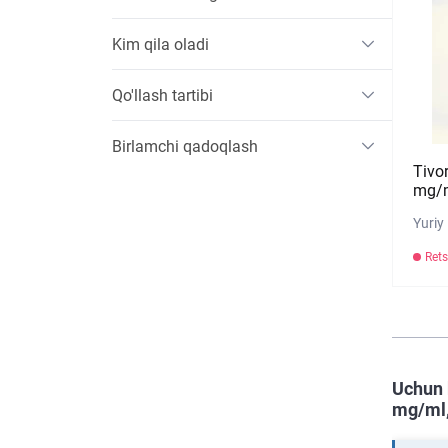
Kim qila oladi
Qo'llash tartibi
Birlamchi qadoqlash
Tivor
mg/m
Yuriy
Rets
Uchun 
mg/ml,