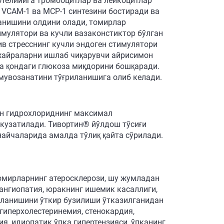
телийига тромбоцитлар ва лейкоцитлар
 VCAM-1 ва МСР-1 синтезини бостиради ва
анишини олдини олади, томирлар
мулятори ва кучли вазаконстиктор бўлган
ив стресснинг кучли эндоген стимулятори
ужайраларни ишлаб чиқарувчи айрисимон
а қондаги глюкоза миқдорини бошқаради.
 мувозанатини тўғриланишига олиб келади.
ин гидрохлориднинг максимал
кузатилади. Тивортин® йўлдош тўсиғи
найчаларида амалда тўлиқ қайта сўрилади.
омирларнинг атеросклерози, шу жумладан
 ангиопатия, юракнинг ишемик касаллиги,
айланишини ўткир бузилиши ўтказилганидан
гиперхолестеринемия, стенокардия,
я, идиопатик ўпка гипертензияси, ўпканинг