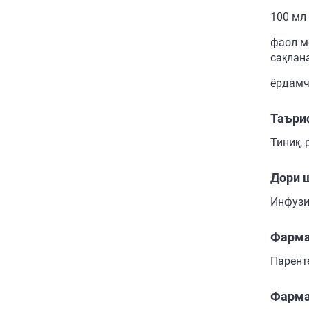
100 мл
фаол м
сақлана
ёрдамч
Таъри
Тиниқ, 
Дори 
Инфузи
Фарма
Парент
Фарма