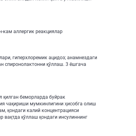
н-кам аллергик реакциялар
лари, гиперхлоремик ацидоз; анамнездаги
ан спиронолактонни қўллаш. 3 ёшгача
ул қилган беморларда буйрак
мия чақириши мумкинлигини ҳисобга олиш
ам, қондаги калий концентрацияси
 вақтда қўллаш қондаги инсулиннинг