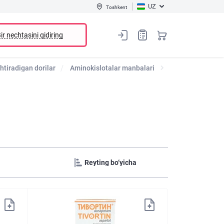
UZ
Toshkent
ir nechtasini qidiring
tiradigan dorilar
Aminokislotalar manbalari