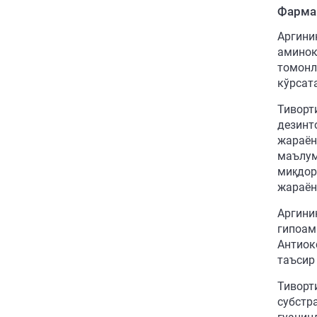
Фарма
Аргини
аминок
томонл
кўрсат
Тиворт
дезинт
жараён
маълум
миқдор
жараён
Аргини
гипоам
Антиок
таъсир
Тиворт
субстр