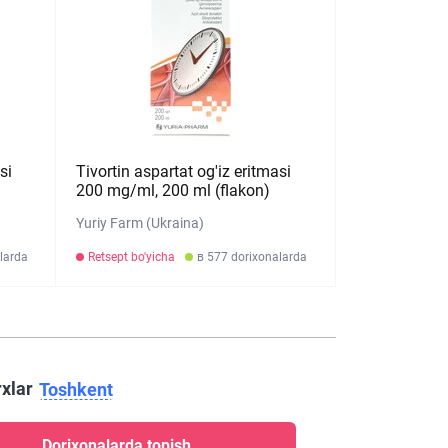
si
Tivortin aspartat og'iz eritmasi
200 mg/ml, 200 ml (flakon)
Yuriy Farm (Ukraina)
larda
Retsept bo'yicha
в 577 dorixonalarda
rxlar
Toshkent
Dorixonalarda topish