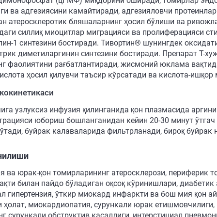
димонофосфат (цГМФ) миқдорини оширади, томирлар эндо
ги ва адгезиясини камайтиради, адгезияловчи протеинлар
ан атеросклеротик бляшаларнинг ҳосил бўлиши ва ривожл
даги силлиқ миоцитлар миграцияси ва пролиферацияси сти
лин-1 синтезини бостиради. Тивортин® шунингдек оксидат
трик диметиларгинин синтезини бостиради. Препарат Т-х
нг фаолиятини рағбатлантиради, жисмоний юклама вақтид
кислота ҳосил қилувчи таъсир кўрсатади ва кислота-ишқор
кокинетикаси
чига узлуксиз инфузия қилинганида қон плазмасида аргин
трацияси юбориш бошланганидан кейин 20-30 минут ўтгач 
 ўтади, буйрак калаваларида фильтрланади, бироқ буйрак 
нилиши
я ва юрак-қон томирларининг атеросклерози, периферик т
вақти билан пайдо бўладиган оқсоқ кўринишлари, диабетик
ал гипертензия, ўткир миокард инфаркти ва бош мия қон 
и ҳолат, миокардиопатия, сурункали юрак етишмовчилиги, 
нг сурункали обструктив касаллиги, интерстициал пневмони